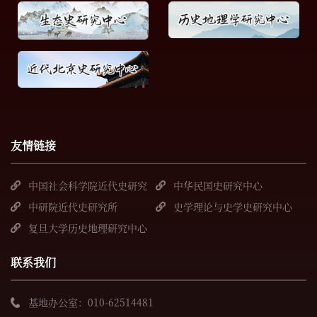
友情链接
中国社会科学院近代史研究
中华民国史研究中心
所
中研院近代史研究所
史学理论与史学史研究中心
复旦大学历史地理研究中心
联系我们
基地办公室：010-62514481