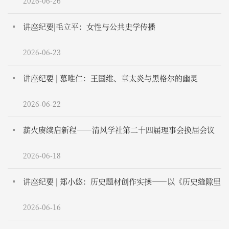
2026-06-26
讲座纪要|毛立平：女性与公共史学传播
2026-06-23
讲座纪要 | 慕唯仁：王国维、章太炎与黑格尔的幽灵
2026-06-22
薪火赓续启新程——清风学社第二十四届理事会换届会议
顺利举行
2026-06-18
讲座纪要 | 郑小悠：历史题材创作实操——以《历史缝隙里
的人》为例
2026-06-16