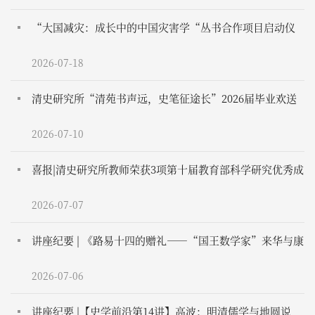
“大国减灾：成长中的中国灾害学“丛书合作项目启动仪
式暨编纂体例研讨会在常熟成功举行
2026-07-18
清史研究所“清苑书声远，史笔征途长”2026届毕业欢送
会成功举办
2026-07-10
喜报|清史研究所教师荣获3项第十届教育部科学研究优秀成
果奖 （人文社会科学）
2026-07-07
讲座纪要 | 《路易十四的赠礼——“国王数学家”来华与康
熙时代科学仪器的传入》
2026-07-06
讲座纪要 |【史学前沿第14讲】高波：明清儒学与地圆说