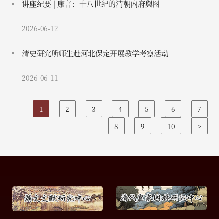
讲座纪要 | 康言：十八世纪的清朝内府舆图
2026-06-12
清史研究所师生赴河北保定开展教学考察活动
2026-06-11
1
2
3
4
5
6
7
8
9
10
>