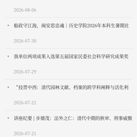
展“船政·闽安”社会实践
2026-08-06
船政守江海，闽安思忠魂｜历史学院2026年本科生暑期社
会实践在福州启动
2026-07-30
我单位两项成果入选第五届国家民委社会科学研究成果奖
拟获奖名单
2026-07-29
“技贯中西：清代园林文献、档案的跨学科阐释与活化利
用”学术工作坊成功举办
2026-07-21
讲座纪要 | 步德茂：法外之仁：清代中期的秋审、刑事威慑
和皇权特权季
2026-07-21