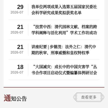
29
我单位两项成果入选第五届国家民委社
会科学研究成果奖拟获奖名单
2026-07
21
“技贯中西：清代园林文献、档案的跨
学科阐释与活化利用”学术工作坊成功
2026-07
举办
21
讲座纪要 | 步德茂：法外之仁：清代中
期的秋审、刑事威慑和皇权特权季
2026-07
18
“大国减灾：成长中的中国灾害学“丛
书合作项目启动仪式暨编纂体例研讨会
2026-07
在常熟成功举行
通
查看更多
知公告