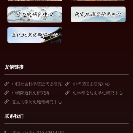
友情链接
中国社会科学院近代史研究
中华民国史研究中心
所
中研院近代史研究所
史学理论与史学史研究中心
复旦大学历史地理研究中心
联系我们
基地办公室：010-62514481