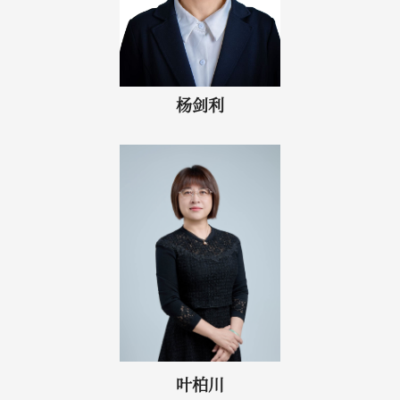
杨剑利
叶柏川