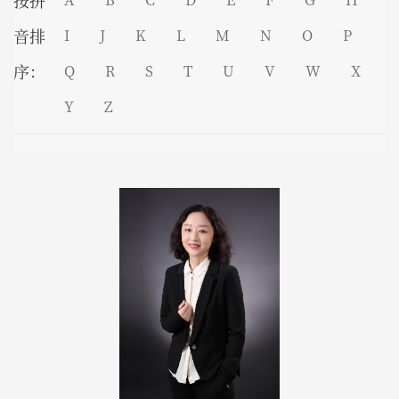
按拼
音排
I
J
K
L
M
N
O
P
序：
Q
R
S
T
U
V
W
X
Y
Z