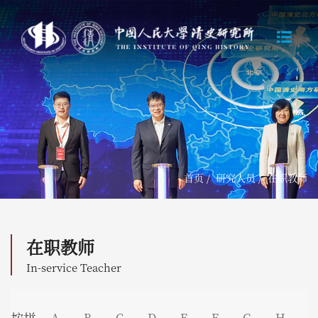
首页
/
研究人员
/
在职教师
在职教师
In-service Teacher
A
B
C
D
E
F
G
H