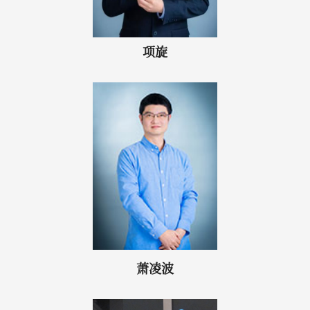
项旋
萧凌波