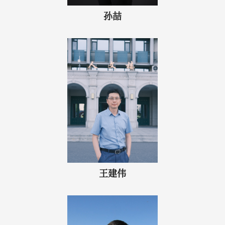
孙喆
王建伟