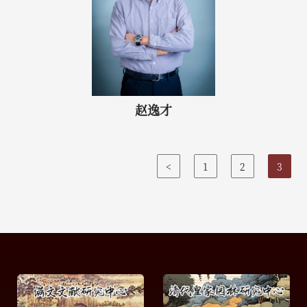
赵逸才
<
1
2
3