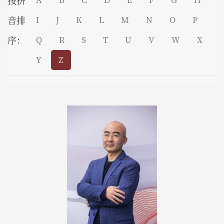
按拼
音排
I
J
K
L
M
N
O
P
序：
Q
R
S
T
U
V
W
X
Y
Z