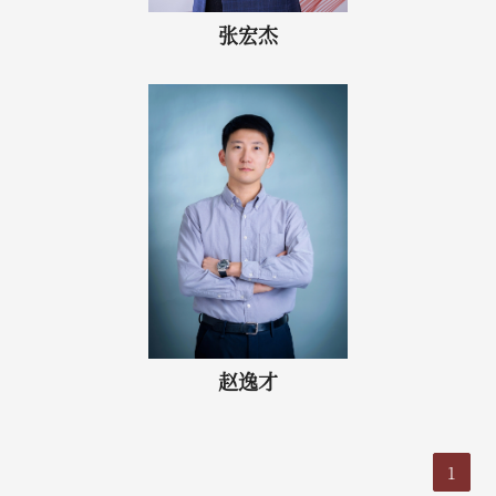
张宏杰
赵逸才
1