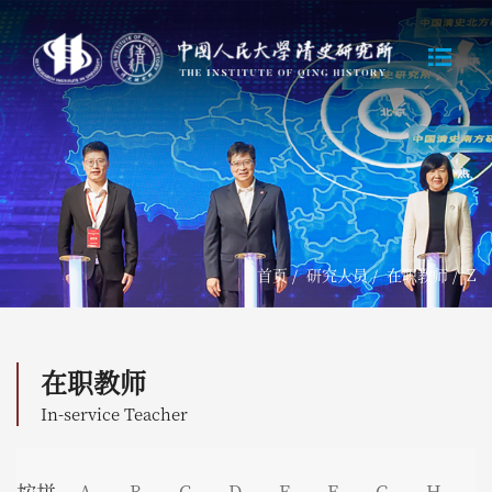
首页
/
研究人员
/
在职教师
/
Z
在职教师
In-service Teacher
A
B
C
D
E
F
G
H