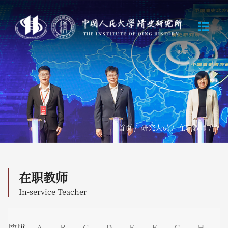
首页
/
研究人员
/
在职教师
/
Y
在职教师
In-service Teacher
A
B
C
D
E
F
G
H