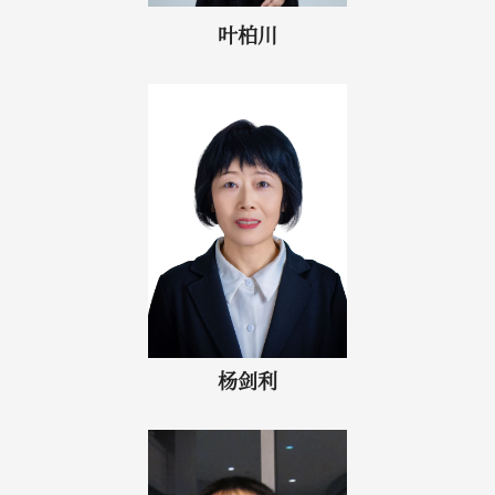
叶柏川
杨剑利