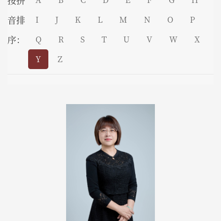
按拼
音排
I
J
K
L
M
N
O
P
序：
Q
R
S
T
U
V
W
X
Y
Z