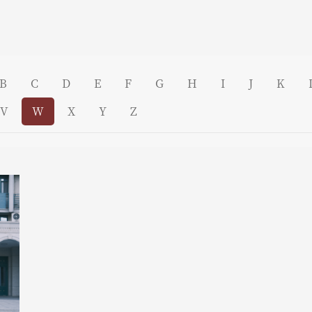
B
C
D
E
F
G
H
I
J
K
V
W
X
Y
Z