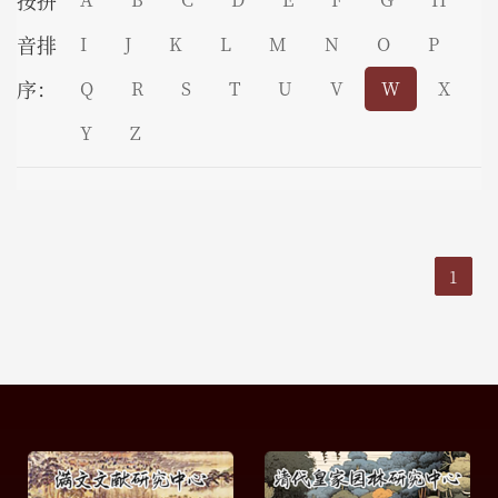
按拼
音排
I
J
K
L
M
N
O
P
序：
Q
R
S
T
U
V
W
X
Y
Z
1