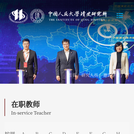
首页
/
研究人员
/
邀访学者
/
W
在职教师
In-service Teacher
A
B
C
D
E
F
G
H