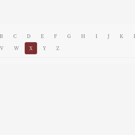
B
C
D
E
F
G
H
I
J
K
V
W
X
Y
Z