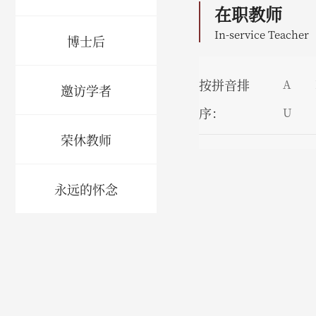
在职教师
In-service Teacher
博士后
按拼音排
A
邀访学者
序：
U
荣休教师
永远的怀念