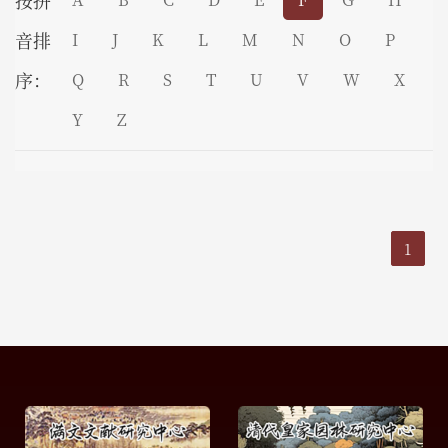
按拼
音排
I
J
K
L
M
N
O
P
序：
Q
R
S
T
U
V
W
X
Y
Z
1