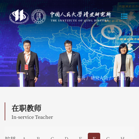
首页
/
研究人员
/
博士后
/
F
在职教师
In-service Teacher
A
B
C
D
E
F
G
H