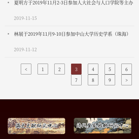
研讨会
夏明方于2019年11月2-3日参加人大社会与人口学院等主办
的第十七届开放时代论坛暨“实践社会科学与中国研究”
2019-11-15
国际学术研讨会
林展于2019年11月9-10日参加中山大学历史学系（珠海）
举办的“跨国史视野下的近代中国与世界“会议
2019-11-12
<
1
2
3
4
5
6
7
8
9
>