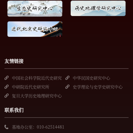
友情链接
中国社会科学院近代史研究
中华民国史研究中心
所
中研院近代史研究所
史学理论与史学史研究中心
复旦大学历史地理研究中心
联系我们
基地办公室：010-62514481