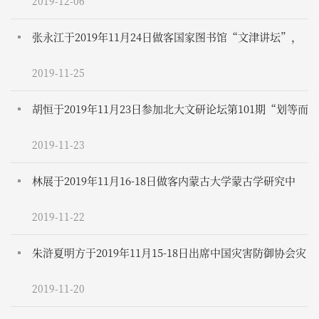
二届“古代中国国家研究的新探索”工作坊
2019-12-06
张永江于2019年11月24日做客国家图书馆“文津讲坛”，
主讲“大一统与清代制度文化的整合——以国家礼仪为中
2019-11-25
心”
胡恒于2019年11月23日参加北大文研论坛第101期“划等而
治：对中国历代县级政区等级演变的观察”
2019-11-23
林展于2019年11月16-18日做客内蒙古大学蒙古学研究中
心，做“量化历史研究与新史学”等三场学术报告
2019-11-22
朱浒夏明方于2019年11月15-18日出席中国灾害防御协会灾
害史专业委员会第十六届年会暨中国灾害研究七十年学术
2019-11-20