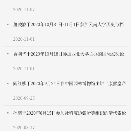
办的云上北京学学术沙龙第十六讲，“三山五园文化遗产
2020-11-07
保护与传承”系列讲座，主讲“康熙皇帝的园林观”
萧凌波于2020年10月31日-11月1日参加云南大学历史与档
案学院举办的第六届HGIS沙龙
2020-11-01
曹刚华于2020年10月18日参加西北大学主办的国际玄奘论
坛
2020-11-01
阚红柳于2020年9月24日在中国园林博物馆主讲“康熙皇帝
的园林观——以畅春园为中心”
2020-09-25
孙喆于2020年8月15日参加社科院边疆所等组织的清代索伦
鄂温克戍边卫国历史文化学术研讨会
2020-08-17