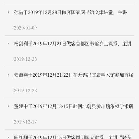
孙喆于2019年12月28日做客国家图书馆文津讲堂，主讲
“观念、知识与技术：明末清初的中西文化交流”。
2020-01-09
杨剑利于2019年12月21日做客首都图书馆乡土课堂，主讲
“城市的新知：晚清民国北京女学”
2019-12-23
安海燕于2019年12月21-22日在无锡冯其庸学术馆参加首届
清华历史语言研究论坛“佛教语文学的方法和实践”
2019-12-23
董建中于2019年12月13-15日赴河北蔚县参加魏象枢学术研
讨会
2019-12-17
阚红柳于2019年12月15日做客圆明园大讲堂，主讲“隆冬