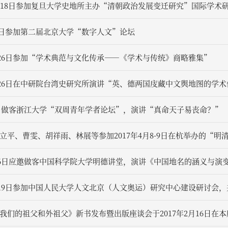
17-18日参加复旦大学史地所主办“清朝政治发展变迁研究”国际学术
26日参加第二届北京大学“数字人文”论坛
4月26日参加“学术典范与文化传承——《学术与传统》商略雅集”
4月26日在中研院台湾史研究所演讲“英、德两国庋藏中文舆地图的学
月7日做客浙江大学“双周青年学者论坛”，演讲“真命天子易丧命？”
立平、曹雯、胡祥雨、林展等参加2017年4月8-9日在杭举办的“
4月6日应邀做客中国科学院大学明德讲堂，演讲《中国地名的涵义与演
3月19日参加中国人民大学人文北京（人文奥运）研究中心建设研讨会
我们的祖父和外祖父》新书发布暨出版座谈会于2017年2月16日在