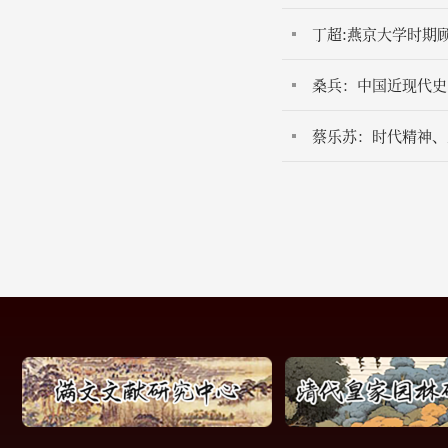
丁超:燕京大学时期
桑兵：中国近现代史
蔡乐苏：时代精神、