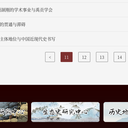
顾颉刚的学术事业与禹贡学会
的贯通与滞碍
主体地位与中国近现代史书写
<
11
12
13
14