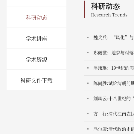
科研动态
Research Trends
科研动态
魏兵兵：“风化”与
学术讲座
郑微微：地貌与村落扩
学术资源
潘玮琳：19世纪的
科研文件下载
陈尚胜:试论清朝前
刘凤云:十八世纪的
方 行:清代江南农
冯尔康:清代政治史