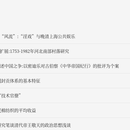
“风流”:“淫戏”与晚清上海公共娱乐
展:1753-1982年河北南部村落研究
表述中国之争:以密迪乐对古伯察《中华帝国纪行》的批评为个案
期封贡体系的基本特征
“技术官僚”
民棉纺织的平均收益
研究笔谈清代帝王敬天的政治思想浅谈