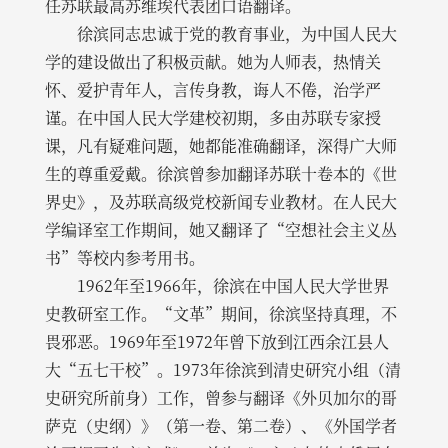
任苏联最高苏维埃代表团口语翻译。
徐滨同志忠诚于党的教育事业，为中国人民大
学的建设做出了积极贡献。她为人师表，热情关
怀、爱护青年人，言传身教，诲人不倦，治学严
谨。在中国人民大学建校初期，多由苏联专家授
课，凡有疑难问题，她都能准确翻译，深得广大师
生的尊重爱戴。徐滨曾参加翻译苏联十卷本的《世
界史》，及苏联高级党校新闻专业教材。在人民大
学编译室工作期间，她又翻译了“空想社会主义丛
书”等校内参考用书。
1962年至1966年，徐滨在中国人民大学世界
史教研室工作。“文革”期间，徐滨坚持真理，不
畏邪恶。1969年至1972年曾下放到江西余江县人
大“五七干校”。1973年徐滨到清史研究小组（清
史研究所前身）工作，曾参与翻译《外贝加尔的哥
萨克（史纲）》（第一卷、第二卷）、《外国学者