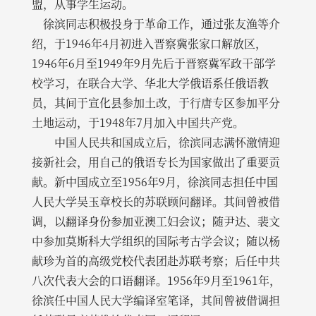
盟，从事学生运动。
徐滨同志积极投身于革命工作，通过张友渔等介
绍，于1946年4月初进入晋察冀张家口解放区，
1946年6月至1949年9月先后于晋察冀军政干部学
校学习，在联合大学、华北大学俄语系任俄语教
员，其间于宣化县参加土改，于行唐专区参加平分
土地运动，于1948年7月加入中国共产党。
中国人民共和国成立后，徐滨同志满怀激情迎
接新社会，用自己的俄语专长为国家做出了重要贡
献。新中国成立至1956年9月，徐滨同志担任中国
人民大学吴玉章校长的苏联顾问翻译。其间曾被借
调，以翻译身份参加亚澳工妇会议；随尹达、裴文
中参加莫斯科大学组织的国际考古学会议；随以杨
献珍为首的高级党校代表团赴苏联考察；后任中共
八次代表大会的口语翻译。1956年9月至1961年，
徐滨任中国人民大学编译室笔译，其间曾被借调担