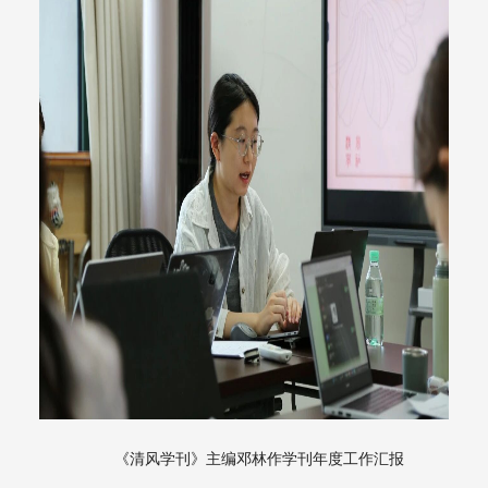
《清风学刊》主编邓林作学刊年度工作汇报