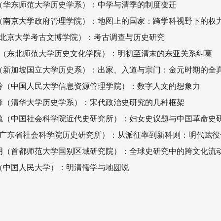
文杰（华东师范大学历史学系）：中学与清季的制度变迁
京东（南京大学政府管理学院）：地图上的国家：跨学科视野下的权
未（北京大学考古文博学院）：考古调查与历史研究
东育（东北师范大学历史文化学院）：明初至清末的东亚关系纠葛
锦萍（新加坡国立大学历史系）：出家、入道与宗门：金元时期的全
冯惠玲（中国人民大学信息资源管理学院）：数字人文的想象力
方诚峰（清华大学历史学系）：宋代政治史研究的几种框架
李志毓（中国社会科学院近代史研究所）：妇女史议题与中国革命史
申斌（广东省社会科学院历史研究所）：从派征率到新科则：明代赋
刘文明（首都师范大学国别区域研究院）：全球史研究中的跨文化流
高波（中国人民大学）：明清儒学与地圆说