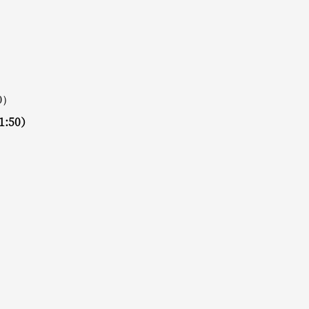
0）
:50）