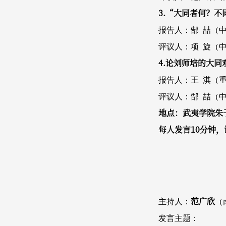
3.“大同者何？
报告人：郜 喆（
评议人：项 旋（
4.论刘师培的大同
报告人：王 淇（
评议人：郜 喆（
地点：武夷学院朱
每人发言10分钟，
范广欣
主持人：
（
发言主题：