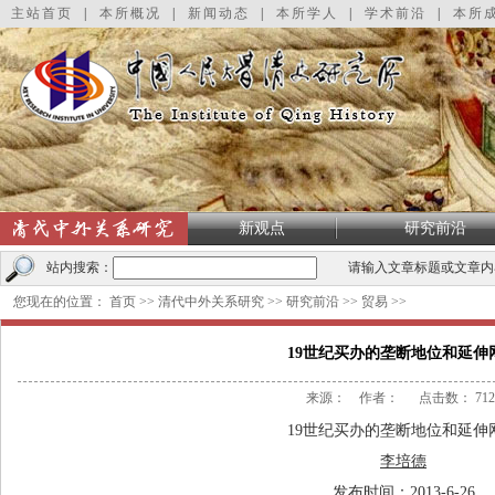
主站首页
|
本所概况
|
新闻动态
|
本所学人
|
学术前沿
|
本所
新观点
研究前沿
站内搜索：
请输入文章标题或文章内
您现在的位置：
首页
>>
清代中外关系研究
>>
研究前沿
>>
贸易
>>
19世纪买办的垄断地位和延伸
来源： 作者： 点击数：
712
19
世纪买办的垄断地位和延伸
李培德
发布时间：
2013-6-26