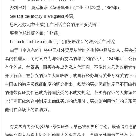
资料出处：唐廷枢著《英语集全》
(
广州：纬经堂，
1862
年
)
。
See that the money is weighted(
英语
)
思咧地蚊尼衣士威
(
用广州话注音的洋泾浜英语
)
要看佢兑过呢的银
(
广州话
)
Iu hon kui toi kwo ni tik ngan(
用英语注音的洋泾浜广州话
)
由于《南京条约》将中国对外贸易从管制的枷锁中释放出来，买办
易的代理人，同时又成为与外商交易的华商的保证人。
1842
年后，公
有化的茶、丝贸易，而买办亦成为私人代理商，不像过去只为政府管
开了行商，被新兴的海关大量吸收，或自行经办与海关业务有关的行
中国条约港雇员保证制度的研究指出，
⑥
新的买办保证制度已不再由
的连带保证责任已成为普遍接受的不成文规定。替买办保证的人亦须
当洋商正依赖这种制度来确保买办的信用时，买办则利用他们的关系
他们在商场上的影响力。
有关买办向外商缴纳巨额保证金，早已被学界所讨论。最值得注意
为独立商人与雇主以外其他商人的生意往来。华商欠外商债固然有之