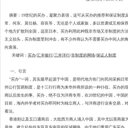
摘要
：
19
世纪的买办，凝聚力甚强，这可从买办的推荐和保证制度
常、何东、莫仕杨、容良等，无论是个人或家族，多以世袭或互相保
个地方扩散到全国，远至日本。买办利用此种既非市场又非制度的方
主义抬头，买办制度受到冲击，有不少外商认为不需要买办中间人的
向衰落。
关键词
：
买办
/
汇丰银行
/
三井洋行
/
非制度的网络
/
保证人制度
一、引言
“
买办
”
一词，其实最早起源于中国，是明代地方衙门向民间采购日
州公行贸易制度，是十三行行商为来华外商所设的一种仆役。买办的
商以后发生的事。买办，绝不仅为洋商专用，在
20
世纪的中国，中国
目前，海内外学者对买办即同时为独立商人，与洋商进行业务交易，
看法。
香港割让及五口通商后，大批西方商人涌入中国，其中尤以英商最
基地，建立起包括东亚及东南亚的区域网络，由于他们重用广东买办