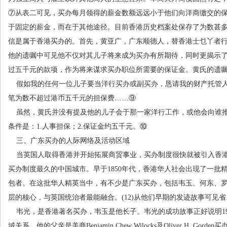
⑦
从表二可见，买办每月领得的薪金数额远远小于他们向洋商缴交的
于固定的薪金，而在于其他途径。目前香港历史档案处保存了为数甚
信是属于香港买办的。首先，黄亚广，广东顺德人，替香港士乜丫者
他的遗嘱中可见他不仅对其儿子将来成为买办有所期待，同时更揭示
过五千元的款项，作为将来谋求买办职位所需要的保证金。黄氏的遗
假如我的任何一位儿子要当洋行买办或副买办，恳请我的财产托管
笔为数不超过港币五千元的担保费
……⑨
虽然，黄氏并没有提及他的儿子会于那一家洋行工作，或他会向谁
条件是：
1.
人事担保；
2.
保证金约五千元。
⑩
三、广东买办的人际网络及活动区域
当英国人取得香港并开始拓展商贸事业，买办制度很快就被引入香
买办制度最久的中国城市。早于
1850
年代，香港华人社会出现了一批
包者。在这批华人精英当中，有不少是广东买办，包括韦玉、何东、
层的核心，与英国统治者最能融合。
(12)
从他们早期的发迹故事可见省
韦光，是香港著名买办，韦玉是他长子。韦光的成功故事正好说明
1
域关系。他的父亲是美商
Benjamin Chew Wilocks
及
Oliver H. Gorden
买