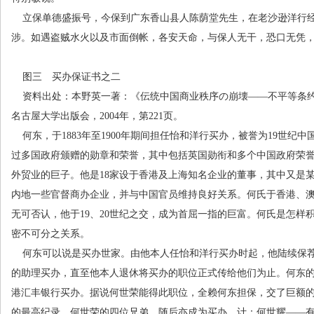
立保单德盛振号，今保到广东香山县人陈荫堂先生，在老沙逊洋行
涉。如遇盗贼水火以及市面倒帐，各安天命，与保人无干，恐口无凭
图三 买办保证书之二
资料出处：本野英一著：《伝统中国商业秩序の崩壊
——
不平等条
名古屋大学出版会，
2004
年，第
221
页。
何东，于
1883
年至
1900
年期间担任怡和洋行买办，被誉为
19
世纪中
过多国政府颁赠的勋章和荣誉，其中包括英国勋衔和多个中国政府荣
外贸业的巨子。他是
18
家设于香港及上海知名企业的董事，其中又是
内地一些官督商办企业，并与中国官员维持良好关系。何氏于香港、
无可否认，他于
19
、
20
世纪之交，成为首屈一指的巨富。何氏是怎样
密不可分之关系。
何东可以说是买办世家。由他本人任怡和洋行买办时起，他陆续保
的助理买办，直至他本人退休将买办的职位正式传给他们为止。何东
港汇丰银行买办。据说何世荣能得此职位，全赖何东担保，交了巨额
的最高纪录。何世荣的四位兄弟，随后亦成为买办，计：何世耀
——