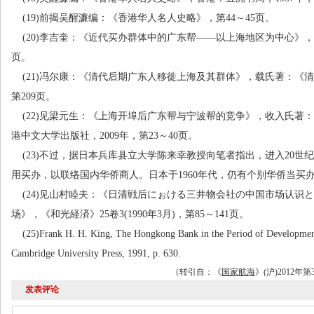
(19)
前揭吴醒濂编：《香港华人名人史略》，第
44
～
45
页。
(20)
李吉奎：《近代买办群体中的广东帮
——
以上海地区为中心》，
页。
(21)
冯尔康：《清代后期广东人移徙上海及其群体》，载氏著：《清
第
209
页。
(22)
见梁元生：《上海开埠后广东帮与宁波帮的竞争》，收入氏著：
港中文大学出版社，
2009
年，第
23
～
40
页。
(23)
不过，据日本兵库县立大学陈来幸教授向笔者指出，进入
20
世纪
用买办，以联络国内华侨商人。日本于
1960
年代，仍有个别华侨当买
(24)
见山村睦夫：《日清戦后にぉける三井物会社の中国市场认识と
场》，《和光経済》
25
卷
3(1990
年
3
月
)
，第
85
～
141
页。
(25)Frank H. H. King, The Hongkong Bank in the Period of Development
Cambridge University Press, 1991, p. 630.
（转引自：
《
国家航海
》
(
沪
)2012
年第
发表评论