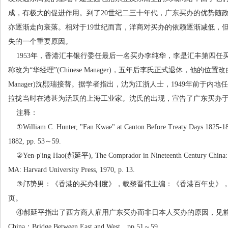
成，有极大的促进作用。到了
20
世纪二三十年代，广东买办的优势随
亦逐渐走向衰落。相对于
19
世纪而言，洋商对买办的依赖逐渐减低，
失的一个重要原因。
1953
年，香港汇丰银行委任最后一名买办李纯华，李是汇丰第四任
称改为
“
华经理
”(Chinese Manager)
，五年后李氏正式退休，他的位置改
Manager)
沈熙瑞接替。据学者指出，沈为江浙人士，
1949
年前于内地任
拉拢当时在港甚为活跃的上海工业家。沈氏的出现，宣告了广东买办
注释：
①William C. Hunter, "Fan Kwae" at Canton Before Treaty Days 1825-18
1882, pp. 53
～
59.
②Yen-p'ing Hao(
郝延平
), The Comprador in Nineteenth Century China
MA: Harvard University Press, 1970, p. 13.
③
邝势男：《香港的买办制度》，载黎晋伟主编：《香港百年史》
页。
④
郝延平指出了西方商人雇用广东买办而非日本人买办的原因，见
China
：
Bridge Between East and West
，
pp.51
～
59.