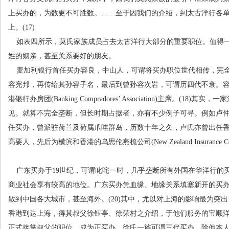
上买办的，为数更不可胜数。
……
至于因我们的介绍，到太古洋行各
上。
(17)
如表四所示，莫氏家族成员占去太古洋行大部分的重要职位。值得
姓的姻亲，甚至关系要好的朋友。
麦加利银行首任买办容良，中山人，可谓将买办职位世代相传，完
容宪邦，再传给其孙容子名，最后到曾孙容次岩，可谓历四代不衰。
港银行办房团
(Banking Compradores’ Association)
主席。
(18)
其实，一家
见。就算不完全垄断，但长时期占据者，亦有不少例子可寻。例如卢
任买办，曾派驻荷兰及荷属爪哇群岛，历数十年之久，卢氏亦曾出任
高要人，先后为横滨和香港的乌思伦燕梳公司
(New Zealand Insurance 
广东买办于
19
世纪，可谓叱咤一时，几乎垄断所有外国在华洋行的
商业社会享有较高的地位。广东买办凭血缘、地缘关系填塞新开的买
散到中国各大城市，甚至海外。
(20)
其中，尤以对上海的影响最为突出
香港到达上海，得其叔父徐钰亭、徐荣村之介绍，于他们服务的宝顺
正式接掌叔父的职位，成为正买办。徐氏一族可谓三代买办，除他本