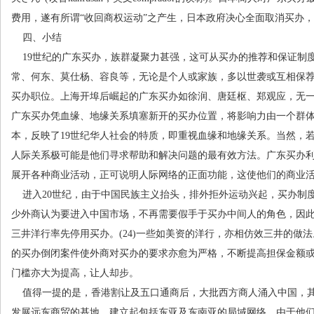
费用，遂有所谓
“
收回商权运动
”
之产生，日本政府决心全面取消买办，
四、小结
19
世纪的广东买办，族群凝聚力甚强，这可从买办的推荐和保证制
常、何东、莫仕杨、容良等，无论是个人或家族，多以世袭或互相保
买办职位。上海开埠后崛起的广东买办如徐润、唐廷枢、郑观应，无
广东买办凭血缘、地缘关系填塞新开的买办位置，将影响力由一个群
本，反映了
19
世纪华人社会的特质，即重视血缘和地缘关系。当然，
人际关系极可能是他们寻求帮助和解决问题的最有效方法。广东买办
展开各种商业活动，正可说明人际网络的正面功能，这使他们的商业
进入
20
世纪，由于中国民族主义抬头，排外拒外运动兴起，买办制
少外商认为要进入中国市场，不再需要假手于买办中间人的角色，因
三井洋行率先停用买办。
(24)
一些如美资的洋行，亦相仿效三井的做法
的买办倒闭案件使外商对买办的要求亦愈为严格，不断提高担保金额
门槛亦大为提高，让人却步。
值得一提的是，香港割让及五口通商后，大批西方商人涌入中国，
发展远东商贸的基地，建立起包括东亚及东南亚的局域网络，由于他