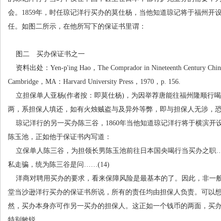
会。
1859
年，时任琼记洋行买办的莫仕杨，当他知道琼记将于福州开
任。如图二所示，在他所写下的保证书里谓：
图二 买办保证书之一
资料出处：
Yen-p'ing Hao
，
The Comprador in Nineteenth Century Chin
Cambridge
，
MA
：
Harvard University Press
，
1970
，
p. 156.
立担保单人亚杨
(
作者按：即莫仕杨
)
，为因举荐唐能往福州隆顺行喝
两，系担保人填还，如有火烛贼盗与及异外等弊，即与担保人无涉，
琼记洋行的另一买办陈三谷，
1860
年当他知道琼记洋行将于横滨开
陈玉池，正如他于保证书内写道：
立保单人陈三谷，为担领长男陈玉池前往日本国央喝行当买办之职
私走骗，统为陈三谷是问
……(14)
洋商对聘用买办的要求，看来保障风险是最基本的了。因此，非一
堂当沙逊洋行买办的保证书所说，所有的责任均由担保人负责。可以
然，买办本身亦可作另一买办的担保人。这正如一个钱币的两面，买
特别敏锐。