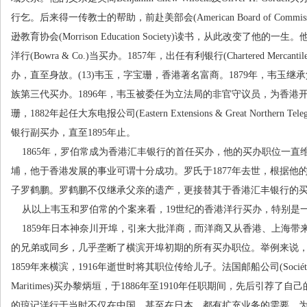
行乞。后来得一传教士的帮助，前赴美部会
(American Board of Commiss
逊教育协会
(Morrison Education Society)
读书，从此改变了他的一生。
洋行
(Bowra & Co.)
当买办。
1857
年，出任有利银行
(Chartered Mercantil
办，直至身故。
(13)
韦玉，字宝珊，香港著名富商。
1879
年，韦玉继承
族第三代买办。
1896
年，韦玉被委任为立法局的非官守议员，为香港
珊，
1882
年起任大东电报公司
(Eastern Extensions & Great Northern Teleg
银行副买办，直至
1895
年止。
1865
年，罗伯常成为香港汇丰银行的首任买办，他的买办职位一直
埔，他于香港发展的事业可谓十分成功。罗氏于
1877
年去世，根据他
子罗鹤鹏。罗鹤鹏不仅继承父亲的遗产，更接替其于香港汇丰银行的
从以上韦玉和罗伯常的个案来看，
19
世纪的香港洋行买办，特别是
1859
年日本神奈川开埠，引来大批洋商，而洋商又从香港、上海带
的兄弟或同乡，几乎垄断了横滨开埠初期的所有买办职位。举例来说
1859
年来横滨，
1916
年逝世时将其职位传给儿子。法国邮船公司
(Socié
Maritimes)
买办黎炳垣，于
1886
年至
1910
年任职期间，先后引荐了自己
的琼记洋行于当时不仅在中国，甚至在日本，都有扩充业务的需要，