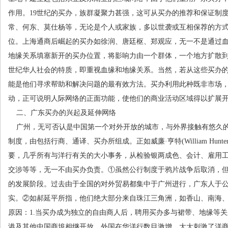
作用。
19
世纪的买办，族群凝聚力甚强，这可从买办的推荐和保证制
常、何东、莫仕杨等，无论是个人或家族，多以世袭或互相保荐的方
位。上海通商后崛起的买办如徐润、唐廷枢、郑观应，无一不是通过
地缘关系填塞新开的买办位置，将影响力由一个群体，一个地方扩散
世纪华人社会的特质，即重视血缘和地缘关系。当然，若从这些买办
能是他们寻求帮助和解决问题的最有效方法。买办利用此种既非市场
动，正可说明人际网络的正面功能，使他们的商业活动区域得以扩展
二、广东买办的兴起及延伸网络
广州，无可否认是中国第一个对外开放的城市，与外界接触有悠久
制度，由包括行商、通译、买办所组成。正如威廉
·
亨特
(William Hunte
要，几乎所有与洋行有关的大小事务，从检验银两成色、会计、雇用
交涉等等，无一不由买办负责。
①
虽然公行制度于鸦片战争后取消，
的发展阶段。过去由于全国的对外贸易都集中于广州进行，广东人于
实。
②
如郝延平所指，他们绝大部分来自珠江三角洲，如香山、南海
原因：
1.
当买办成为独立的自由商人后，聘用买办多与裙带、地缘等关
港及其他中国商埠相继开放，外国在华洋行数目激增，大大刺激了洋