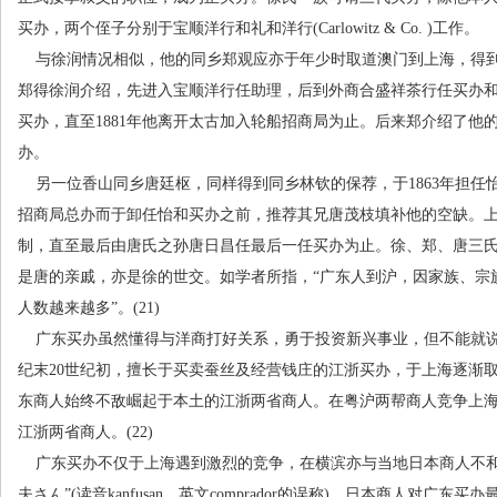
买办，两个侄子分别于宝顺洋行和礼和洋行
(Carlowitz & Co. )
工作。
与徐润情况相似，他的同乡郑观应亦于年少时取道澳门到上海，得
郑得徐润介绍，先进入宝顺洋行任助理，后到外商合盛祥茶行任买办
买办，直至
1881
年他离开太古加入轮船招商局为止。后来郑介绍了他
办。
另一位香山同乡唐廷枢，同样得到同乡林钦的保荐，于
1863
年担任
招商局总办而于卸任怡和买办之前，推荐其兄唐茂枝填补他的空缺。
制，直至最后由唐氏之孙唐日昌任最后一任买办为止。徐、郑、唐三
是唐的亲戚，亦是徐的世交。如学者所指，
“
广东人到沪，因家族、宗
人数越来越多
”
。
(21)
广东买办虽然懂得与洋商打好关系，勇于投资新兴事业，但不能就
纪末
20
世纪初，擅长于买卖蚕丝及经营钱庄的江浙买办，于上海逐渐
东商人始终不敌崛起于本土的江浙两省商人。在粤沪两帮商人竞争上
江浙两省商人。
(22)
广东买办不仅于上海遇到激烈的竞争，在横滨亦与当地日本商人不
夫さん
”(
读音
kanfusan
，英文
comprador
的误称
)
。日本商人对广东买办