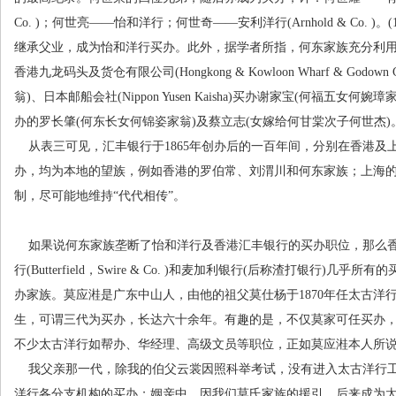
Co. )
；何世亮
——
怡和洋行；何世奇
——
安利洋行
(Arnhold & Co. )
。
(
继承父业，成为怡和洋行买办。此外，据学者所指，何东家族充分利
香港九龙码头及货仓有限公司
(Hongkong & Kowloon Wharf & Godown 
翁
)
、日本邮船会社
(Nippon Yusen Kaisha)
买办谢家宝
(
何福五女何婉璋
办的罗长肇
(
何东长女何锦姿家翁
)
及蔡立志
(
女嫁给何甘棠次子何世杰
)
从表三可见，汇丰银行于
1865
年创办后的一百年间，分别在香港及
办，均为本地的望族，例如香港的罗伯常、刘渭川和何东家族；上海
制，尽可能地维持
“
代代相传
”
。
如果说何东家族垄断了怡和洋行及香港汇丰银行的买办职位，那么
行
(Butterfield
，
Swire & Co. )
和麦加利银行
(
后称渣打银行
)
几乎所有的
办家族。莫应溎是广东中山人，由他的祖父莫仕杨于
1870
年任太古洋
生，可谓三代为买办，长达六十余年。有趣的是，不仅莫家可任买办
不少太古洋行如帮办、华经理、高级文员等职位，正如莫应溎本人所
我父亲那一代，除我的伯父云裳因照科举考试，没有进入太古洋行
洋行各分支机构的买办；姻亲中，因我们莫氏家族的援引，后来成为