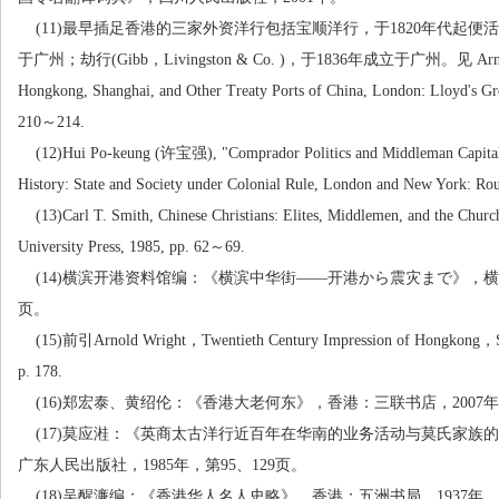
(11)
最早插足香港的三家外资洋行包括宝顺洋行，于
1820
年代起便活
于广州；劫行
(Gibb
，
Livingston & Co. )
，于
1836
年成立于广州。见
Arn
Hongkong, Shanghai, and Other Treaty Ports of China, London: Lloyd's Grea
210
～
214.
(12)Hui Po-keung (
许宝强
), "Comprador Politics and Middleman Capita
History: State and Society under Colonial Rule, London and New York: Rou
(13)Carl T. Smith, Chinese Christians: Elites, Middlemen, and the Chu
University Press, 1985, pp. 62
～
69.
(14)
横滨开港资料馆编：《横滨中华街
——
开港から震灾まで》，横
页。
(15)
前引
Arnold Wright
，
Twentieth Century Impression of Hongkong
，
p. 178.
(16)
郑宏泰、黄绍伦：《香港大老何东》，香港：三联书店，
2007
年
(17)
莫应溎：《英商太古洋行近百年在华南的业务活动与莫氏家族的
广东人民出版社，
1985
年，第
95
、
129
页。
(18)
吴醒濂编：《香港华人名人史略》，香港：五洲书局，
1937
年，