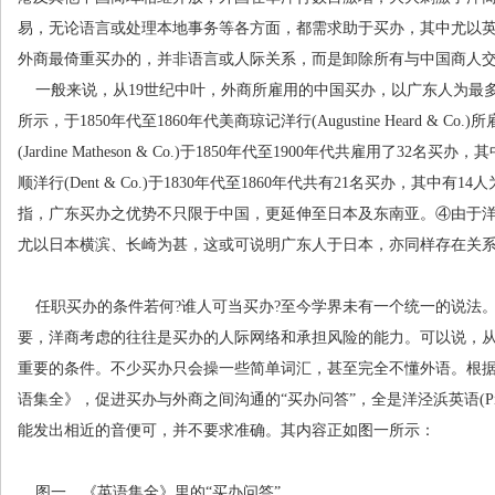
易，无论语言或处理本地事务等各方面，都需求助于买办，其中尤以
外商最倚重买办的，并非语言或人际关系，而是卸除所有与中国商人
一般来说，从
19
世纪中叶，外商所雇用的中国买办，以广东人为最
所示，于
1850
年代至
1860
年代美商琼记洋行
(Augustine Heard & Co.)
所
(Jardine Matheson & Co.)
于
1850
年代至
1900
年代共雇用了
32
名买办，其
顺洋行
(Dent & Co.)
于
1830
年代至
1860
年代共有
21
名买办，其中有
14
人
指，广东买办之优势不只限于中国，更延伸至日本及东南亚。
④
由于
尤以日本横滨、长崎为甚，这或可说明广东人于日本，亦同样存在关
任职买办的条件若何
?
谁人可当买办
?
至今学界未有一个统一的说法
要，洋商考虑的往往是买办的人际网络和承担风险的能力。可以说，
重要的条件。不少买办只会操一些简单词汇，甚至完全不懂外语。根
语集全》，促进买办与外商之间沟通的
“
买办问答
”
，全是洋泾浜英语
(P
能发出相近的音便可，并不要求准确。其内容正如图一所示：
图一 《英语集全》里的
“
买办问答
”