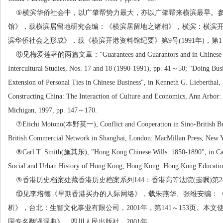
⑤
横滨华侨社会中，以广肇帮势力最大，亦以广肇帮来横滨最早。
馆》，载横滨居留地研究会编：《横滨居留地之诸相》，横滨：横滨
滨华侨社会之形成》，载《横滨开港资料馆纪要》第
9
号
(1991
年
)
，第
1
⑥
见梅爱莲著的两篇文章：
"Guarantees and Guarantors and in Chinese
Intercultural Studies, Nos. 17 and 18 (1990-1991), pp. 41
～
50; "Doing Busi
Extension of Personal Ties in Chinese Business", in Kenneth G. Lieberthal,
Constructing China: The Interaction of Culture and Economics, Ann Arbor: 
Michigan, 1997, pp. 147
～
170.
⑦Eiichi Motono(
本野英一
), Conflict and Cooperation in Sino-British 
British Commercial Network in Shanghai, London: MacMillan Press; New Yo
⑧Carl T. Smith(
施其乐
), "Hong Kong Chinese Wills: 1850-1890", in Car
Social and Urban History of Hong Kong, Hong Kong: Hong Kong Educationa
⑨
香港历史档案处藏香港历史档案系列
144
：香港高等法院
(
遗嘱
)
第
2
⑩
见李培德《早期香港买办的人际网络》，载朱燕华、张维安编：
析》，台北：生智文化事业有限公司，
2001
年，第
141
～
153
页。本文
国专名翻译词典》，四川人民出版社，
2001
年。