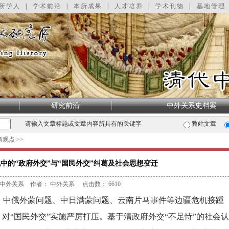
所学人
|
学术前沿
|
本所成果
|
人才培养
|
学术刊物
|
基地管理
研究前沿
中外关系史档案
请输入文章标题或文章内容所具有的关键字
整站文章
新观点
>>
中的“政府外交”与“国民外交”纠葛及社会思想变迁
中外关系 作者： 中外关系 点击数：
6610
，中俄外蒙问题、中日满蒙问题、云南片马事件等边疆危机接踵
，对“国民外交”实施严厉打压。基于清政府外交“不足恃”的社会认