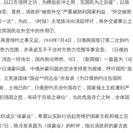
，以口舌强辩之功，为樽俎折冲之用，无国民为之后援”，以致
⑥。显然，清政府“秘密外交”严重威胁到国家利益，“外交秘密
苦一次”，为此，《时报》主笔陈冷向清廷呼吁，将外交诸事公之
发挥国民在外交中的作用⑦。
国再度缔约之事又起。
1910年7月4日，日俄两国签订第二次协约
的势力范围，并承诺互不干涉对方势力范围等事宜⑧。《日俄协
，消息一经传出，国内舆论哗然。9日，《新闻报》一篇题为《论
中日满蒙问题、中俄外蒙问题的交涉变得更为艰难，呼吁国民“急
。立宪派团体“国会**同志会”亦发表《为日俄协约泣告国民
丧，土地已削”，日俄密约关涉中国存亡，国家领土主权遭到严
犯强国之怒，有碍于目前之禄位”，当此危急存亡之秋，全体国
组织成立
“保蒙会”，希冀以实际行动起而维护国家主权和领土完
17日，陈冷发表题为《保蒙会》的时评，指出清政府的蒙古政