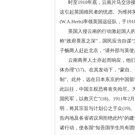
时至
1910年底，云南片马交
这引起英国殖民者的忧虑。为维持
(W.A.Herts)率领英国远征队，于
英国入侵云南的行动激起国人
称“政府畏葸之深”，国民应当自谋“
子畅两人赶赴北京，“请外部与英使严重
云南商界人士亦起而响应，他
体办理”(17)。在其发动下，“
制”。此外，远在日本东京的中国留
此以往，中国主权恐将丧失殆尽。为
国民军，以救灭亡”(18)。1911
明，将其宗旨与计划公之于众(19)
告内地及各省谘议局拒绝此约”的
诸行动，使各国“知吾国学生尚有团结