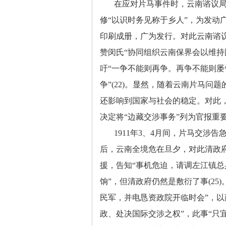
在应对片马事件时，云南谘议
修
“以识时务见称于乡人”，为发动
印刷成册，广为发行。对此云南谘
赞闵氏“协同组织云南保界会以维持
吁“一争不能则再争。再争不能则
争”(22)。显然，随着云南片马
还影响到国家与社会的稳定。对此，
决定将“边藏交涉事务”列为官报重要内
1911年3、4月间，片马交
后，云南全境危在旦夕，对此清政府
援，告知“事机危迫，请调左江镇
饷”，但清政府仍然是敷衍了事(2
民军，并电恳资政院开临时会”，以
政、处决国际交涉之权”，此事“只