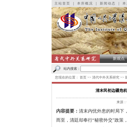
主站首页
|
本所概况
|
新闻动态
|
本
新观点
站内搜索：
您现在的位置：
首页
>>
清代中外关系研究
>>
清末民初边疆危机
来源：
内容提要：
清末内忧外患的时局下
而至，清廷却奉行
“秘密外交”政策