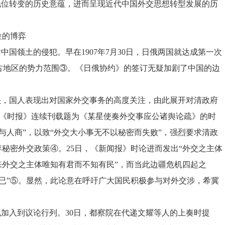
”地位转变的历史意蕴，进而呈现近代中国外交思想转型发展的历
位的博弈
对中国领土的侵犯。早在
1907年7月30日，日俄两国就达成第一次
古地区的势力范围③。《日俄协约》的签订无疑加剧了中国的边
头，国人表现出对国家外交事务的高度关注，由此展开对清政府
月，《时报》连续刊载题为《某星使奏外交事应公诸舆论疏》的时
与人商”，以致“外交大小事无不以秘密而失败”，强烈要求清政
弃秘密外交政策④。25日，《新闻报》时论进而发出“外交之主体
来外交之主体唯知有君而不知有民”，而当此边疆危机四起之
已”⑤。显然，此论意在呼吁广大国民积极参与对外交涉，希冀
也加入到议论行列。
30日，都察院在代递文耀等人的上奏时提