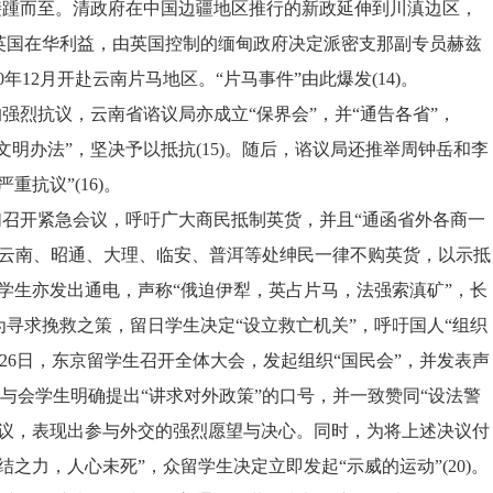
涉接踵而至。清政府在中国边疆地区推行的新政延伸到川滇边区，
英国在华利益，由英国控制的缅甸政府决定派密支那副专员赫兹
1910年12月开赴云南片马地区。“片马事件”由此爆发(14)。
的强烈抗议，云南省谘议局亦成立
“保界会”，并“通告各省”，
文明办法”，坚决予以抵抗(15)。随后，谘议局还推举周钟岳和李
抗议”(16)。
们召开紧急会议，呼吁广大商民抵制英货，并且
“通函省外各商一
蒙自、云南、昭通、大理、临安、普洱等处绅民一律不购英货，以示抵
学生亦发出通电，声称“俄迫伊犁，英占片马，法强索滇矿”，长
寻求挽救之策，留日学生决定“设立救亡机关”，呼吁国人“组织
年2月26日，东京留学生召开全体大会，发起组织“国民会”，并发表声
。与会学生明确提出“讲求对外政策”的口号，并一致赞同“设法警
建议，表现出参与外交的强烈愿望与决心。同时，为将上述决议付
之力，人心未死”，众留学生决定立即发起“示威的运动”(20)。