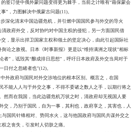
》的签订使中俄外蒙问题变得更为棘手，当前之计唯有“藉保蒙会
事”，力图解决中俄蒙古问题(11)。
一步深化清末中国边疆危机，并引燃中国国民参与外交的导火
击清政府外交，反对协约对中国主权的侵犯，另一方面国民借
外交，显示出捍卫国家主权和领土的坚定决心，由此引起国际社
舆论之敌视。日本《时事新报》更是以“维持满洲之现状”相标
论者”，诋毁其“酿成排日思想”，呼吁日本政府及外交当局对于
日付之忽睹者也”(12)。
了中外政府与国民对外交涉地位的根本区别。概言之，在国
国民不能人人与于外交之事，不得不委诸之数人之手，以期行将之
功。然而在我国，当此边疆危机万状之时，清政府却无视国人要
国外交，乃别于国民，自为一事，其利也，政府享之，其害也，人
外交上与国民针锋相对、势同水火，这与他国政府与国民共谋外交之
主权之丧失，引发时人切肤之痛。