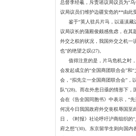
总督李经羲，斥责谘议局议员为“乌合
议局议员们维护边疆安危的**由此
鉴于
“英人驻兵片马，以逼滇藏
议局议长的蒲殿俊颇感焦虑，在其
外交之权的状况，我国外交之机一
也”的绝望之叹(27)。
值得注意的是，片马危机之时
会发起成立的
“全国商团联合会”和“
会，“拟先立一全国商团联合会”，
队”(28)。而在外患日亟的情形下
会在《告全国同胞书》中表示，“先
何况今日我国政府外交丧权辱国至此等
日，《时报》社论呼吁沪商组织的“
府之想”(30)。东京留学生则向