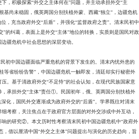
下，积极探索“外交之主体何在”问题，并主动承担外交“主
根基尚未稳固，俄英两国分别扶植外蒙、西藏“独立”，边疆危机
地位，充当政府外交“后盾”，并强化“监督政府之责”。清末民初中
外交”的纠葛，表面上是外交“主体”地位的转换，实质则是国民对政
国边疆危机中社会思想的深层变动。
民初中国边疆面临严重危机的背景下发生的。清末内忧外患的
滇桂等省纷纷告警”，中国边疆危机一触即发，清廷却实行秘密外
压。基于清政府外交“不足恃”的社会认知，在现代民族国家意
，承担外交“主体”责任①。民国初年，俄、英两国分别扶植外
益深化，国民外交逐渐成为政府外交的“后盾”。学界既往对清末
详细考察，关注焦点在于政府官方层面的对外交涉或中外互动，
影响的研究②。本文历时性考察清末民初中国边疆危机中“政府外
样态，借以厘清中国“外交之主体”问题提出与演化的历史趋向，旨