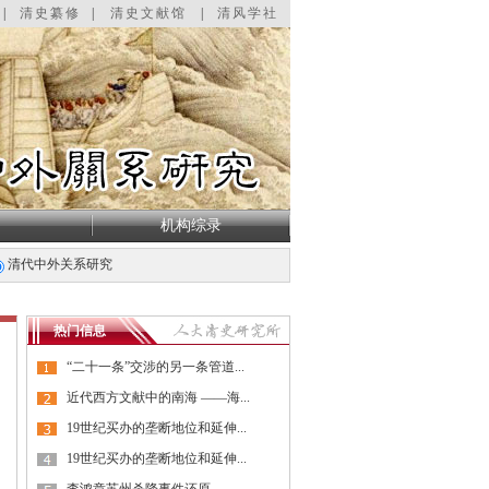
|
清史纂修
|
清史文献馆
|
清风学社
机构综录
清代中外关系研究
热门信息
“二十一条”交涉的另一条管道...
近代西方文献中的南海 ——海...
19世纪买办的垄断地位和延伸...
19世纪买办的垄断地位和延伸...