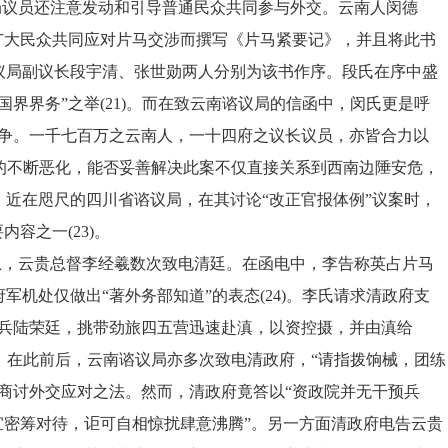
局议员还注意发动和引导普通民众共同参与外交。云南人闵德
广大民众共同应对片马交涉而撰写《片马紧要记》，并且将此书
议局副议长段宇清、张世勋两人分别为该书作序。段氏在序中盛
国界界务”之举(21)。而在致云南谘议局的信函中，闵氏更是呼
屡争。一千七百万之云南人，一十四府之议长议员，亦皆合力以
问题的不断恶化，能否妥善解决此案不仅直接关系到西南边陲安危，
近在咫尺的四川省谘议局，在其讨论“改正官报体例”议案时，
容之一(23)。
涉告急，云贵总督李经羲数次致电清廷。在函电中，李告称英占片马
军机处仅做出“著外务部知道”的表态(24)。李氏请求清政府支
总兵陆荣廷，挑带劲旅四五营迅速赴滇，以资控摄，并由滇给
5)。在此前后，云南谘议局亦多次致电清政府，“请指拨饷械，团练
商讨外交应对之法。然而，清政府竟答以“资政院并无干预兵
宜密筹对待，讵可自相惊扰肆意沸腾”。另一方面清政府电告云贵