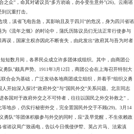
之众”，命其对诸议员“多方劝谕，勿令变生意外”(26)。云南谘
受到沉重打击。
边境，滇省飞电告急，其影响且及于四川”的危况，身为四川省谘
题为《流年之慨》的时论中，蒲氏历陈议员们无法正常行使参与
误再误，国家主权亦因此不断丧失，由此发出“政府其与吾为对者
，短短数月间，各界民众成立许多团体或组织。其中，由商团公
义勇队”颇具声势。1911年3月12日，商团公会在上海召开特别大
以联合会为基础，广泛发动各地商团成立组织，并着手“组织义勇
，国人开始深入探讨“政府外交”与“国民外交”关系问题。北京同志
进各国对于政府外交之不可恃者，往往以国民之外交补救之”，
地步，仍实行秘密外交，完全置国民外交于不顾(29)。3月14
义勇队”等团体积极参与外交的同时，应“及早觉醒，不生依赖政
国内各省谘议局广致函电，告以今日俄侵伊犂、英占片马、法索滇