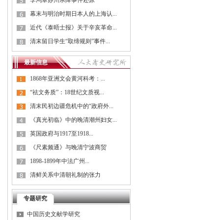
李鸿章苏州杀降事件还原
幕末与明治时期日本人的上海认...
近代《泰晤士报》关于辛亥革命...
清末留日学生“取缔规则”事件...
最新信息
1868年亚洲文会黄河科考：...
“祛文务质”：18世纪文质视...
清末民初边疆危机中的“政府外...
《真光初临》中的晚清潮州妇女...
英国政府与1917至1918...
《尺素频通》与晚清宁波商贸
1898-1899年中法广州...
清鲜关系中清朝礼制的张力
专题研究
中国历史文献学研究