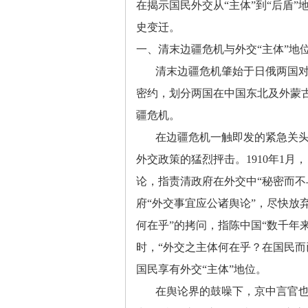
在揭示国民外交从“主体”到“后盾
史变迁。
一、清末边疆危机与外交
“主体”地
清末边疆危机肇始于日俄两国
密约，划分两国在中国东北及外蒙
疆危机。
在边疆危机一触即发的紧急关
外交政策的猛烈抨击。
1910年1
论，指责清政府在外交中“秘密而不
府“外交事宜应公诸舆论”，尽快放
何在乎”的拷问，指陈中国“数千年
时，“外交之主体何在乎？在国民而
国民享有外交“主体”地位。
在舆论界的鼓噪下，京中言官