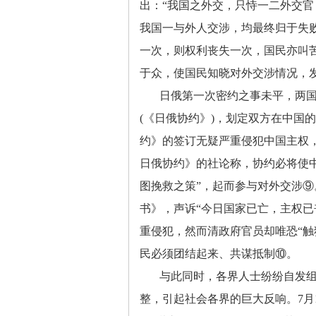
出：“我国之外交，只恃一二外交官
我国一与外人交涉，均最终归于失败
一次，则权利丧失一次，国民亦叫
于众，使国民知晓对外交涉情况，
日俄第一次密约之事未平，两
(《日俄协约》)，划定双方在中国
约》的签订无疑严重侵犯中国主权
日俄协约》的社论称，协约必将使
图挽救之策”，起而参与对外交涉⑨
书》，声诉“今日国家已亡，主权已
重侵犯，然而清政府官员却唯恐“触
民必须团结起来、共谋抵制⑩。
与此同时，各界人士纷纷自发
整，引起社会各界的巨大反响。7月