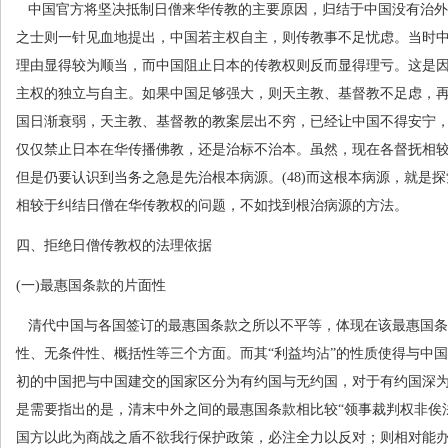
中国官方将坚决抵制日僧来华传教的主要原因，归结于中国没有治外
之士则一针见血地提出，中国若主权自主，则传教事不足忧虑。当时
理由显得较为顺当，而中国阻止日本的传教权则反而显得理亏。这是
主权的独立与自主。如果中国足够强大，则天主教、基督教不足虑，
国日渐衰弱，天主教、基督教的教案层出不穷，已经让中国不得安宁
仅仅禁止日本在华传播佛教，还是治标不治本。虽然，现在各督抚相
但是仍要认识到当务之急是先治根本病源。
(48)
而这根本病源，就是探
相较于纠结日僧在华传教权的问题，不如找到根治病源的方法。
四、拒绝日僧传教权的法理依据
(
一
)
最惠国条款的片面性
清代中国与各国签订的最惠国条款之所以不平等，体现在该最惠国条
性、无条件性、概括性等三个方面。而其“利益均沾”的性质使得与中
初的中国把与中国建交的国家区分为有约国与无约国，对于有约国深
是需要指出的是，清末中外之间的最惠国条款相比较“领事裁判权非俟
国方以此为商战之盾不欲我行保护政策，必注全力以反对；则相对能