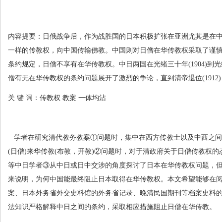
内容提要：日俄战争后，作为战胜国的日本积极扩张在亚洲尤其是在
一样的传教权，向中国传输佛教。中国则对日僧在华传教权采取了谨
条约规定，日僧不享有在华传教权。中日两国在光绪三十年
(1904)
到光
僧有无在华传教权的条约问题展开了激烈的争论，直到清帝退位
(1912)
关 键 词：传教权 教案 一体均沾
学者在研究清代教务教案①问题时，集中在西方传教士以及中西之间
(
日僧
)
来华传教
(
布教，开教
)
②问题时，对于清政府关于日僧传教权的
等中日学者③从中日或日中交涉的角度探讨了日本在华传教权问题，
来说明，为何中国能最终阻止日本取得在华传教权。本文希望能够在
案、日本外务省外交史料馆的外务省记录、晚清民国期刊等档案史料
法知识严格解释中日之间的条约，采取相应措施阻止日僧在华传教。