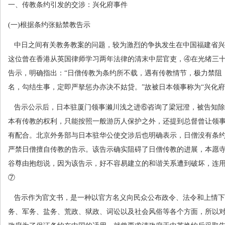
一、传教条约引发的交涉：兴化府事件
(
一
)
根据条约张贴禁教告示
中日之间有关教务教案的问题，较为激烈的争执发生在中国福建省兴
这位曾在香港从英国律师学习两年法律的清末中层官吏，④在光绪三
告示，明确指出：“日僧传教为条约所不载，遇有传教情节，极力禁阻
名，勾结生事，定即严拏惩办亦决不姑贷。”故被日本领事称为“兴化府
告示公示后，日本驻厦门领事濑川浅之进⑥咨询了梁冠澄，被告知除
本有传教的权利，只能按照一般游历人保护之外，还提到总督曾让领
有配合。北京外务部与日本驻华公使交涉后也明确表示，日僧没有条
严禁日僧擅自传教的告示。该告示确实阻碍了日僧传教的进展，本愿
谷尊由抱怨说，因为该告示，好不容易建立的和谐关系遭到破坏，连
⑦
告示作为官文书，是一种以官方名义向民众公布政令、法令和上情下
务、军务、盐务、荒政、狱政、词讼以及社会风俗等各个方面，所以