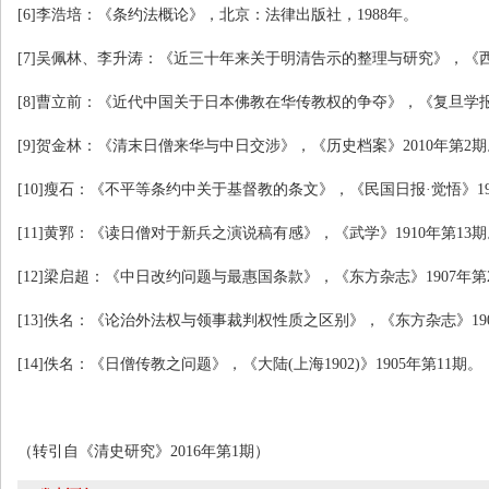
[6]
李浩培：《条约法概论》，北京：法律出版社，
1988
年。
[7]
吴佩林、李升涛：《近三十年来关于明清告示的整理与研究》，《
[8]
曹立前：《近代中国关于日本佛教在华传教权的争夺》，《复旦学
[9]
贺金林：《清末日僧来华与中日交涉》，《历史档案》
2010
年第
2
期
[10]
瘦石：《不平等条约中关于基督教的条文》，《民国日报·觉悟》
1
[11]
黄郛：《读日僧对于新兵之演说稿有感》，《武学》
1910
年第
13
期
[12]
梁启超：《中日改约问题与最惠国条款》，《东方杂志》
1907
年第
[13]
佚名：《论治外法权与领事裁判权性质之区别》，《东方杂志》
19
[14]
佚名：《日僧传教之问题》，《大陆
(
上海
1902)
》
1905
年第
11
期。
（转引自《清史研究》
2016
年第
1
期）