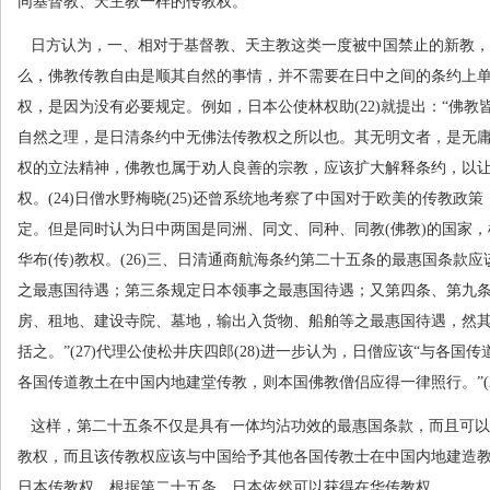
同基督教、天主教一样的传教权。
日方认为，一、相对于基督教、天主教这类一度被中国禁止的新教，
么，佛教传教自由是顺其自然的事情，并不需要在日中之间的条约上
权，是因为没有必要规定。例如，日本公使林权助
(22)
就提出：“佛教
自然之理，是日清条约中无佛法传教权之所以也。其无明文者，是无庸
权的立法精神，佛教也属于劝人良善的宗教，应该扩大解释条约，以
权。
(24)
日僧水野梅晓
(25)
还曾系统地考察了中国对于欧美的传教政策
定。但是同时认为日中两国是同洲、同文、同种、同教
(
佛教
)
的国家，
华布
(
传
)
教权。
(26)
三、日清通商航海条约第二十五条的最惠国条款应
之最惠国待遇；第三条规定日本领事之最惠国待遇；又第四条、第九
房、租地、建设寺院、墓地，输出入货物、船舶等之最惠国待遇，然
括之。”
(27)
代理公使松井庆四郎
(28)
进一步认为，日僧应该“与各国传
各国传道教土在中国内地建堂传教，则本国佛教僧侣应得一律照行。”
(
这样，第二十五条不仅是具有一体均沾功效的最惠国条款，而且可以
教权，而且该传教权应该与中国给予其他各国传教士在中国内地建造
日本传教权，根据第二十五条，日本依然可以获得在华传教权。