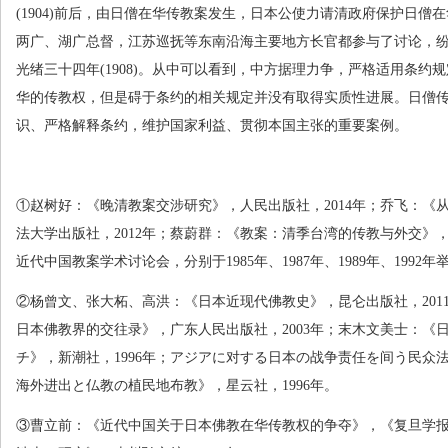
(1904)
前后，由日僧在华传教案发生，日本公使力请清政府保护日僧在
两广、湖广总督，江苏巡抚等东南沿海主要地方长官都参与了讨论，
光绪三十四年
(1908)
。从中可以看到，中方据理力争，严格适用条约规
华的传教权，但是碍于条约的相关规定并没有取得实质性进展。日僧
识、严格解释条约，维护国家利益、贯彻本国主张的重要案例。
①赵树好：《晚清教案交涉研究》，人民出版社，
2014
年；乔飞：《
法大学出版社，
2012
年；蔡蔚群：《教案：清季台湾的传教与外交》
近代中国教案学术讨论会，分别于
1985
年、
1987
年、
1989
年、
1992
年
②杨曾文、张大柘、高洪：《日本近现代佛教史》，昆仑出版社，
201
日本佛教界的交往录》，广东人民出版社，
2003
年；末木文美士：《
チ》，新潮社，
1996
年；アジアに对する日本の战争责任を间う民众
海外进出と仏教の植民地布教》，星云社，
1996
年。
③曹立前：《近代中国关于日本佛教在华传教权的争夺》，《复旦学