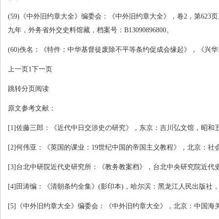
(59)
《中外旧约章大全》编委会：《中外旧约章大全》，卷
2
，第
623
页
九年，外务省外交史料馆藏，档案号：
B13090896800
。
(60)
佚名：《特件：中华基督徒废除不平等条约促成会缘起》，《兴华
上一页
1
下一页
跳转分页阅读
原文参考文献：
[1]
佐藤三郎：《近代中日交涉史の研究》，东京：吉川弘文馆，昭和
[2]
何伟亚：《英国的课业：
19
世纪中国的帝国主义教程》，北京：社
[3]
台北中研院近代史研究所：《教务教案档》，台北中央研究院近代
[4]
田涛编：《清朝条约全集》
(
影印本
)
，哈尔滨：黑龙江人民出版社
[5]
《中外旧约章大全》编委会：《中外旧约章大全》，北京：中国海