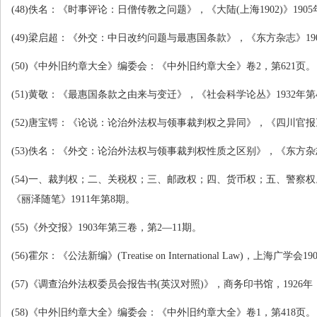
(48)
佚名：《时事评论：日僧传教之问题》，《大陆
(
上海
1902)
》
1905
(49)
梁启超：《外交：中日改约问题与最惠国条款》，《东方杂志》
19
(50)
《中外旧约章大全》编委会：《中外旧约章大全》卷
2
，第
621
页。
(51)
黄敬：《最惠国条款之由来与变迁》，《社会科学论丛》
1932
年第
(52)
唐宝锷：《论说：论治外法权与领事裁判权之异同》，《四川官报
(53)
佚名：《外交：论治外法权与领事裁判权性质之区别》，《东方杂
(54)
一、裁判权；二、关税权；三、邮政权；四、货币权；五、警察权
《丽泽随笔》
1911
年第
8
期。
(55)
《外交报》
1903
年第三卷，第
2
—
11
期。
(56)
霍尔：《公法新编》
(Treatise on International Law)
，上海广学会
19
(57)
《调查治外法权委员会报告书
(
英汉对照
)
》，商务印书馆，
1926
年
(58)
《中外旧约章大全》编委会：《中外旧约章大全》卷
1
，第
418
页。