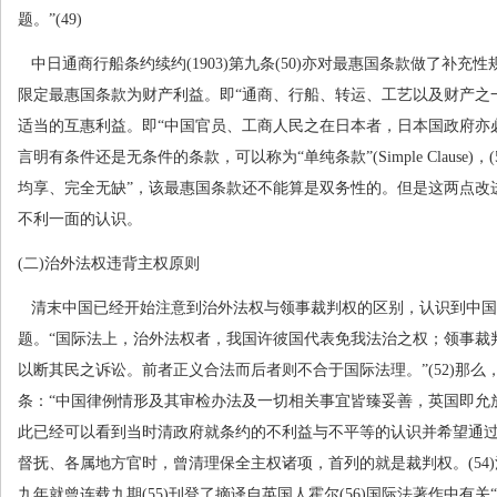
题。”
(49)
中日通商行船条约续约
(1903)
第九条
(50)
亦对最惠国条款做了补充性
限定最惠国条款为财产利益。即“通商、行船、转运、工艺以及财产之
适当的互惠利益。即“中国官员、工商人民之在日本者，日本国政府亦
言明有条件还是无条件的条款，可以称为“单纯条款”
(Simple Clause)
，
(
均享、完全无缺”，该最惠国条款还不能算是双务性的。但是这两点改
不利一面的认识。
(
二
)
治外法权违背主权原则
清末中国已经开始注意到治外法权与领事裁判权的区别，认识到中国
题。“国际法上，治外法权者，我国许彼国代表免我法治之权；领事裁
以断其民之诉讼。前者正义合法而后者则不合于国际法理。”
(52)
那么
条：“中国律例情形及其审检办法及一切相关事宜皆臻妥善，英国即允
此已经可以看到当时清政府就条约的不利益与不平等的认识并希望通
督抚、各属地方官时，曾清理保全主权诸项，首列的就是裁判权。
(54)
九年就曾连载九期
(55)
刊登了摘译自英国人霍尔
(56)
国际法著作中有关