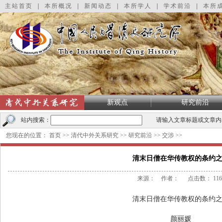
主站首页
|
本所概况
|
新闻动态
|
本所学人
|
学术前沿
|
本所
新观点
研究前沿
站内搜索：
请输入文章标题或文章内
您现在的位置：
首页
>>
清代中外关系研究
>>
研究前沿
>>
交涉
>>
清末日僧在华传教权的条约
来源： 作者： 点击数：
116
清末日僧在华传教权的条约
颜丽媛