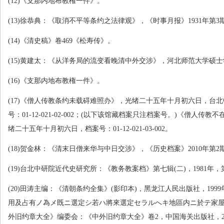
(12)
《支那内地布教権一件》。
(13)
徐恭典：《取消不平等条约之法律观》，《时事月报》
1931
年第
3
(14)
《清史稿》卷
469
《松寿传》。
(15)
黄建太：《从洋务局的流变看晚清中外交涉》，河北师范大学硕士
(16)
《支那内地布教権一件》。
(17)
《僧人传教条约未载碍难照办》，光绪二十五年十月初六日，台北
号：
01-12-021-02-002
；
(
以下该馆藏档案只注档案号。
)
《僧人传教不
绪二十五年十月初六日，档案号：
01-12-021-03-002
。
(18)
贺金林：《清末日僧来华与中日交涉》，《历史档案》
2010
年第
2
(19)
台北中研院近代史研究所：《教务教案档》第七辑
(
二
)
，
1981
年，
(20)
田涛主编：《清朝条约全集》
(
影印本
)
，黑龙江人民出版社，
1999
用及占有ノ為メ既ニ選定シ若ハ將來選定セラルへキ地區内ニ於テ家屋
外旧约章大全》编委会：《中外旧约章大全》卷
2
，中国海关出版社，