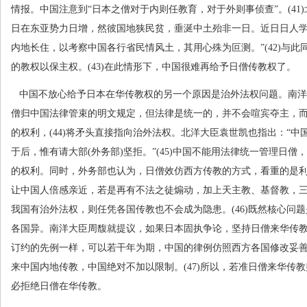
情报。中国注意到“日本之僧对于内则任教育，对于外则事侦查”。
(41)
日在东亚势力日增，然彼国地狭民贫，垂涎中土殆非一日。近日日人
内地长住，以考察中国各行省民情风土，其用心殊为叵测。”
(42)
与此
的教权以保主权。
(43)
在此情形下，中国很难再给予日僧传教权了。
中国不放心给予日本在华传教权的另一个原因是治外法权问题。南洋
僧归中国法律管束的明文规定，但法律是统一的，并不会喧宾夺主，
的权利，
(44)
将矛头直接指向治外法权。北洋大臣袁世凯也指出：“中
于后，惟有请大部
(
外务部
)
坚拒。”
(45)
中国不能用法律统一管理日僧，
的权利。同时，外务部也认为，日僧效仿西方传教的方式，看重的是
让中国人倍感亲近，若是再有不法之徒煽动，加上天主教、基督教，
我国有治外法权，则任凭各国传教也不会成为隐患。
(46)
既然核心问题
各国异。南洋大臣周馥就提议，如果日本固执争论，坚持日僧来华传
订约的先例一样，可以若干年为期，中国的律例仿照西方各国修改妥
来中国内地传教，中国绝对不加以限制。
(47)
所以，若准日僧来华传教
必拒绝日僧在华传教。