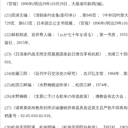
《官报》
1896
年
(
明治
29
年
)10
月
29
日，大蔵省印刷局
[
编
]
。
(21)
田涛主编：《清朝条约全集
(
影印本
)
》，第
949
页；《中外旧约章
729
页、第
613
页；日本国立公文书馆藏，《官报》
1896
年
(
明治
29
年
)10
(22)
林权助述、岩井尊人编：《ゎが七十年を语る》，第一书房，
1935
版社，
2015
年。
(23)
《日清条约虽无明文照最惠国条款日僧当享有此权》，光绪三十四
018
。
(24)
佐藤三郎：《近代中日交涉史の研究》，吉川弘文馆，
1984
年，第
(25)
松田江畔编：《水野梅晓追怀录》，松田江畔，
1974
年。
(26)
水野梅晓：《支那に于ける欧米の传道政策》，佛教徒有志大会，
(27)
《请将黄岗布教所封闭示谕撤销并将器具发还原主且严饬不得再有
档案号：
02-05-010-02-018
。
(28)
松井庆四郎著、松井明编：《松井庆四郎自叙传》，刊行社，
1983