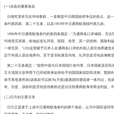
(
一
)
涉及的重要条款
日僧究竟有无在华传教权，一直都是中日两国政府争议的焦点。这一
条约第四条、第二十五条，以及
1903
年中日通商航海续约第九条。
1896
年中日通商航海条约的第四条规定：“凡通商各口岸城镇，无论
均准赁买房屋，租地起造礼拜堂、医院、坟茔，其一切优例、豁除利
一律无异。”
(20)
这里赋予日本人在通商各口岸的外国人居住地界建造
定于外国人居住地界内。至于是否拓展至内地，礼拜堂是否包括佛教
第二十五条规定：“按照中国与日本国现行各约章，日本国家及臣民
又大清国大皇帝陛下已经或将来如有给予别国国家或臣民优例、豁除利
体字系笔者所加
)
该条款可以称为
(
片面
)
最惠国待遇或者一体均沾，也
有。但是，该权利是否包括传教权还是仅仅指通商航海等商业利益，
(
二
)
日方的主要主张
日方正是基于上述中日通商航海条约的两个条款，认为中国应该同等