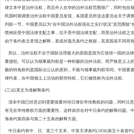
律文本中是治外法权，而且外人在华的治外法权范围很广，同时包括
民国时期调查治外法权中国委员发现，各国委员所送达委员会关于调
判权一节。中国委员以为“在中国治外法权现在之实行状况”其范围较“
惯例应受中国法律支配之事，仅不受中国法律支配，而受治外法权之
由于条约条文牵强之解释，甚或丝毫无条约之根据，其原因虽不同而
所以，治外法权不合于国际法理最大的原因是因为它使得一国的法律
重侵犯。可以认为领事裁判权是一种积极的治外法权。而严格意义上
极的特免权利是国际法公认的原则，不能与领事裁判权等同。中国要
律约束，在中国领土上活动的那些特权，它们被统称为治外法权。
(
三
)
以英文为准解释条约
清末中国已经意识到需要慎重对待日僧在华传教权的问题，同时注意
有无在华传教权方面的重要性。这样就存在对中日条约的解释问题。
海条约第四条与第二十五条的解释方面。
中日条约有中、日、英三个文本。中英天津条约
(1858)
第五十条曾约