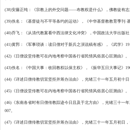
(38)
安藤正纯：《宗教上的外交问题——布教权是什么》，佛教徒有志
(39)
佚名：《基督徒与不平等条约的运动》，《中华基督教教育季刊·
(40)
乔飞：《从清代教案看中西法律文化冲突》，中国政法大学出版社
(41)
黄郛：《军事琐谈：读日僧对于新兵之演说稿有感》，《武学》
19
(42)
《日僧设堂传教可在内地考察中国各行省民情风俗居心叵测由》。
(43)
佚名：《中国大事：收回教权以保主权》，《振华五日大事记》
19
(44)
《详述日僧传教切宜坚拒并筹办法由》，光绪三十一年五月初十日
(45)
《日僧设堂传教可在内地考察中国各行省民情风俗居心叵测由》。
(46)
《东南各省时有日僧传教踪迹今日且及于北方由》，光绪三十一年
007
。
(47)
《详述日僧传教切宜坚拒并筹办法由》，光绪三十一年五月初日，