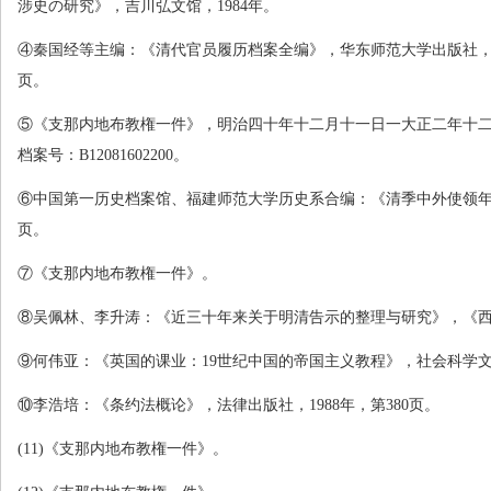
涉史の研究》，吉川弘文馆，
1984
年。
④秦国经等主编：《清代官员履历档案全编》，华东师范大学出版社
页。
⑤《支那内地布教権一件》，明治四十年十二月十一日一大正二年十
档案号：
B12081602200
。
⑥中国第一历史档案馆、福建师范大学历史系合编：《清季中外使领
页。
⑦《支那内地布教権一件》。
⑧吴佩林、李升涛：《近三十年来关于明清告示的整理与研究》，《
⑨何伟亚：《英国的课业：
19
世纪中国的帝国主义教程》，社会科学
⑩李浩培：《条约法概论》，法律出版社，
1988
年，第
380
页。
(11)
《支那内地布教権一件》。