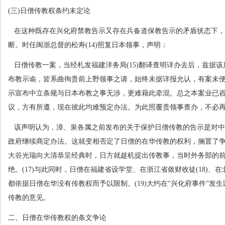
(
三
)
日僧传教权条约未定论
在这种既存在兴化府禁教告示又存在兵备道保教告示的矛盾状态下，
断。时任闽浙总督的松寿
(14)
照复日本领事，声明：
日僧传教一案，当经札发福建洋务局
(15)
翻译查明详办去后，兹据该
布教示谕，皆系曲徇贵前上野领事之请，始终未据详报允认，有案未
示宣布中立条规与日本布教之事无涉，更难藉此牵混。总之本案业已
议，方有所遵，现在彼此均难预定办法。为此照覆贵领事查办，不必
该声明认为，漳、泉各属之前发布的关于保护日僧传教的告示是对中
政府继续商定办法。这就变相否定了日僧的在华传教的权利，搁置了
大谷光瑞向大清恭呈经典时，日方就趁机提出传教事，当时外务部的
绝。
(17)
与此同时，日僧在福建省设学堂、在浙江省敛财收徒
(18)
、在
都依据日僧在华没有传教权而予以限制。
(19)
大约在“兴化府事件”发
传教的意见。
二、日僧在华传教权的条文争论