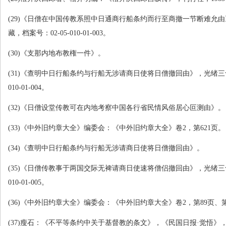
(29)
《日僧在中国传教系照中日通商行船条约而行至商撤一节断难允由
藏，档案号：
02-05-010-01-003
。
(30)
《支那内地布教権一件》。
(31)
《查明中日行船条约与行船无涉请商日使将日僧撤回由》，光绪三
010-01-004
。
(32)
《日僧设堂传教可在内地考察中国各行省民情风俗居心叵测由》。
(33)
《中外旧约章大全》编委会：《中外旧约章大全》卷
2
，第
621
页。
(34)
《查明中日行船条约与行船无涉请商日使将日僧撤回由》。
(35)
《日僧传教事于两国交际无裨请商日使速将僧侣撤回由》，光绪三
010-01-005
。
(36)
《中外旧约章大全》编委会：《中外旧约章大全》卷
2
，第
89
页、
(37)
瘦石：《不平等条约中关于基督教的条文》，《民国日报·觉悟》