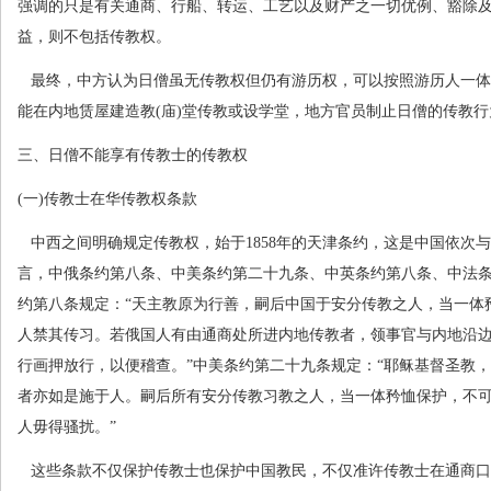
强调的只是有关通商、行船、转运、工艺以及财产之一切优例、豁除及
益，则不包括传教权。
最终，中方认为日僧虽无传教权但仍有游历权，可以按照游历人一体
能在内地赁屋建造教
(
庙
)
堂传教或设学堂，地方官员制止日僧的传教行
三、日僧不能享有传教士的传教权
(
一
)
传教士在华传教权条款
中西之间明确规定传教权，始于
1858
年的天津条约，这是中国依次与
言，中俄条约第八条、中美条约第二十九条、中英条约第八条、中法
约第八条规定：“天主教原为行善，嗣后中国于安分传教之人，当一体
人禁其传习。若俄国人有由通商处所进内地传教者，领事官与内地沿
行画押放行，以便稽查。”中美条约第二十九条规定：“耶稣基督圣教
者亦如是施于人。嗣后所有安分传教习教之人，当一体矜恤保护，不
人毋得骚扰。”
这些条款不仅保护传教士也保护中国教民，不仅准许传教士在通商口