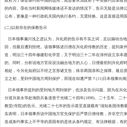
政府为了保证条约在中国的适用，就曾要求清政府于中英换约后采取
的内容。⑨在当时新闻网络媒体还不发达的情况下，告示无疑是法律
公布，更像是一种行政机关国内执行条约，无需转换。这是直接适用
(
二
)
以前存在的保教告示
日本领事濑川浅之进认为，兴化府的告示有不实之词，足以煽动当地
回，但最后遭到拒绝。该领事陈述日僧在兴化府传教的历史，提到泉
造，明治三十四年修建彰化学堂，又于明治三十二年在漳州设立东本
的。同时，分析说地方官应设法融合地方的人心，日僧最初到兴化府
相处，今兴化知府以不经之言形诸文告，殊非两国亲和之保障。最后
立之初，受到中国地方周到保护，而现在却遭严禁？
(11)
日本领事向闽
日本领事所提到的受到地方周到保护，也涉及告示问题。因为在兴化
分巡兴泉永等处海防兵备道曾于光绪二十四年
(1898)
、二十五年、二十
教堂
(
寺院
)
的告示。光绪二十七年的告示甚至直接载有“须知各国传教
实表明，日本领事所说中国地方官先保护后严禁日僧传教，并非空穴
造成条约事实上不平等的原因有的是依从条约规定、有法律根据，有