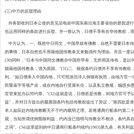
(
三
)
中方的反驳理由
外务部收到日本公使的意见后电咨中国东南沿海主要省份的督抚进行
也运用同样的条款进行反驳。并一致认为，日僧不享有在华传教权，
中方认为，一、既然中日同文，中国早就有佛教，自然不需要日本传
的事情，日本自然也不用藉他国传教条文来勉强作为理由。并且一度认
(30)
同时，“日本与中国同文佛教亦中国所早有，无所用其传布，是以
能藉他国传教条，强为原因。”
(31)
二、根据条约日僧并不享有传教权
利。“如日僧来入中国内地，只可照游历洋人例领有执照，由地方官一
民暨庙宇等项产业，或在内地自行赁屋长住，以及私立教规，煽惑乡
官管束惩办以符约章。”
(32)
这就是说，日僧若是传教，则地方官可予以
益”，并对日方提出的最惠国条约包括传教权提出了异议，“第四款是
本人如应赴内地传教断无不于约内载明之理。若将通商行船条约第二
观，当知所谓优例豁除利益，约内业已指明与传教全不相涉，条约具
之词”。
(34)
这里提到的中日通商行船条约续约
(1903)
第九条，有关利益