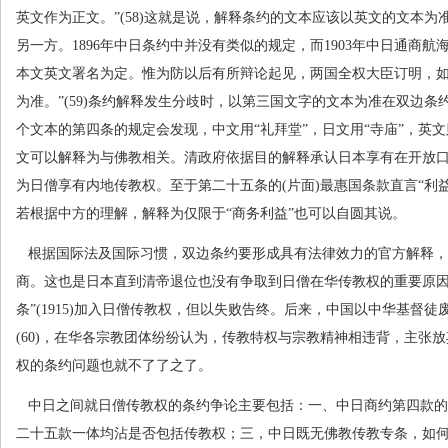
英文作为正文。”
(58)
这就是说，解释条约的文本应该以英文的文本为
另一方。
1896
年中日条约中并没有类似的规定，而
1903
年中日通商航海
本文英文署名为定。惟为防以后有所辩论起见，两国全权大臣订明，
为准。”
(59)
条约解释发生分歧时，以第三国文字的文本为准在双边条
个文本的第四条的规定会发现，中文用“礼拜堂”，日文用“寺庙”，英文
文可以解释为与佛教相关。清政府依据目的解释承认日本享有在开放
为日僧享有内地传教权。至于第二十五条的
(
片面
)
最惠国条款直言“利
若根据中方的理解，解释为仅限于“商务利益”也可以自圆其说。
根据国际法及国际习惯，双边条约要形成具有法律效力的官方解释，
商。这也是日本直到清帝退位也没有争取到日僧在华传教权的重要原因
条”
(1915)
加入日僧传教权，但以失败告终。后来，中国以中华基督徒
(60)
，在华各宗教团体纷纷认为，传教特权与宗教精神相违背，主张放
权的条约问题也就不了了之了。
中日之间就日僧传教权的条约争论主要包括：一、中日商约第四款的
二十五款一体均沾是否包括传教权；三，中日既无佛教传教专条，如