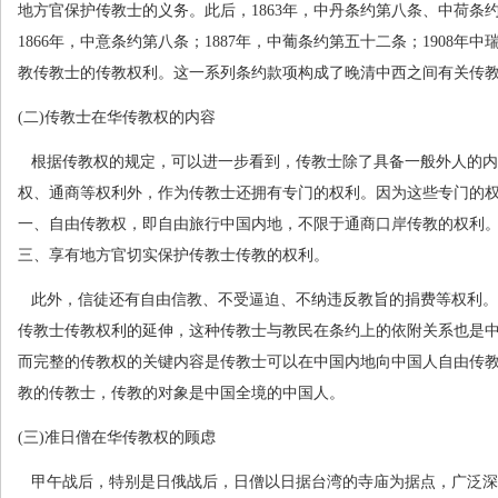
地方官保护传教士的义务。此后，
1863
年，中丹条约第八条、中荷条
1866
年，中意条约第八条；
1887
年，中葡条约第五十二条；
1908
年中
教传教士的传教权利。这一系列条约款项构成了晚清中西之间有关传
(
二
)
传教士在华传教权的内容
根据传教权的规定，可以进一步看到，传教士除了具备一般外人的内
权、通商等权利外，作为传教士还拥有专门的权利。因为这些专门的
一、自由传教权，即自由旅行中国内地，不限于通商口岸传教的权利
三、享有地方官切实保护传教士传教的权利。
此外，信徒还有自由信教、不受逼迫、不纳违反教旨的捐费等权利。
传教士传教权利的延伸，这种传教士与教民在条约上的依附关系也是
而完整的传教权的关键内容是传教士可以在中国内地向中国人自由传
教的传教士，传教的对象是中国全境的中国人。
(
三
)
准日僧在华传教权的顾虑
甲午战后，特别是日俄战后，日僧以日据台湾的寺庙为据点，广泛深