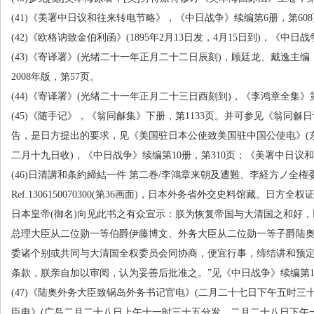
(41)
《美署中日议和往来转电节略》，《中日战争》续编第
6
册，第
608
(42)
《欧格讷致金伯利函》
(1895
年
2
月
13
日发，
4
月
15
日到
)
，《中日战
(43)
《寄译署》
(
光绪二十一年正月二十二日辰刻
)
，顾廷龙、戴逸主编
2008
年版，第
57
页。
(44)
《寄译署》
(
光绪二十一年正月二十三日酉刻到
)
，《李鸿章全集》
(45)
《随手记》，《翁同龢集》下册，第
1133
页。并可参见《翁同龢日
告，是日方提出的要求，见《美国驻日本公使致美国驻中国公使电》
(
二月十九日收
)
，《中日战争》续编第
10
册，第
310
页；《美署中日议和
(46)
日清講和条約締結一件 第二巻
/
李鴻章来朝及遭難、李経方ノ全権
Ref.1306150070300(
第
36
画面
)
，日本外务省外交史料馆藏。日方全权证
日本皇帝
(
御名
)
向见此书之有众宣示：朕为恢复帝国与大清国之和好，
总理大臣从二位勋一等伯爵伊藤博文、外务大臣从二位勋一等子爵陆
委诸个别或共同与大清国全权委员会同协商，便宜行事，缔结讲和预
条款，朕亲自加以审阅，认为妥善后批准之。”见《中日战争》续编第
(47)
《陆奥外务大臣致锅岛外务书记官电》
(
二月二十七日下午五时三
臣电》
(
广岛二月二十八日上午十一时三十五分发，二月二十八日下午