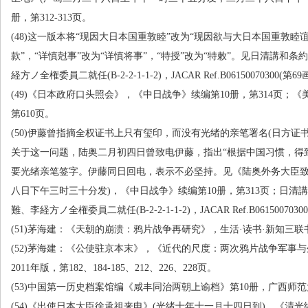
册，第
312-313
页。
(48)
这一版本将“现因大日本国重敦睦”改为“现因欲与大日本国重敦睦谊
款”，“详慎尅事”改为“详慎将事”，“特授”改为“特敕”。见日清講和
経方ノ全権委員二就任
(B-2-2-1-1-2)
，
JACAR Ref.B06150070300(
第
69
(49)
《日本政府口头照会》，《中日战争》续编第
10
册，第
314
页；《
第
610
页。
(50)
伊藤曾指摘全权证书上只有玺印，而没有光绪的亲笔署名
(
日方证
关于这一问题，陆奥二月初四日曾致电伊藤，指出“根据中国习惯，得
要光绪亲笔签字。伊藤同日回电，表示不必坚持。见《陆奥外务大臣
八日下午三时三十分发
)
，《中日战争》续编第
10
册，第
313
页；日清講
難、李経方ノ全権委員二就任
(B-2-2-1-1-2)
，
JACAR Ref.B06150070300
(51)
茅海建：《天朝的崩溃：鸦片战争再研究》，生活·读书·新知三联
(52)
茅海建：《公使驻京本末》，《近代的尺度：两次鸦片战争军事与
2011
年版，第
182
、
184-185
、
212
、
226
、
228
页。
(53)
中国第一历史档案馆编《咸丰同治两朝上谕档》第
10
册，广西师范
(54)
《出使日本大臣徐承祖来电》
(
光绪十年十一月十四日到
)
，《清光