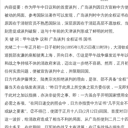
内容提要：作为甲午中日议和的首度谈判，广岛谈判因日方宣称中方使
被动的局面。参考国际法著作可以发现，广岛谈判时中方的全权证书
原因在于清朝官员不熟悉国际法，深层原因在于清廷高层不愿放权。当
刻意促成谈判破裂，这与十年前的天津谈判形成了鲜明的对照。
关 键 词：甲午战争 议和 广岛谈判 全权证书 国书
光绪二十一年正月初一日子初时分
(1895
年
1
月
25
日夜
11
时许
)
，大清钦
巡抚邵友濂的座船驶离上海，开向日本。①这是甲午战争爆发近半年
和战之争持续不休的清政府来说，迈出这一步绝不容易。然而，正月
任何实质问题，便被宣告谈判中止，并限期回国。
日方代表伊藤博文、陆奥宗光拒绝谈判的理由，是张、邵不具备“全权
藤当天在会场发表演说：“昨日于此席上所交换之双方委任状，一见即
于此对之加以指摘，亦决非徒劳之事。即：一方虽合乎开明国家惯用
必需之各项。”在同日递交的照会中，日方亦指责中方证书“几乎完全
或缺之要素”。②不得已，使团于正月十八日
(2
月
12
日
)
回国。首度对日
这一波折，给清政府造成了相当不利的局面。从广岛拒使到二月二十
四十多天。在此期间，日军的作战又大有进展：在辽东战场占据牛庄