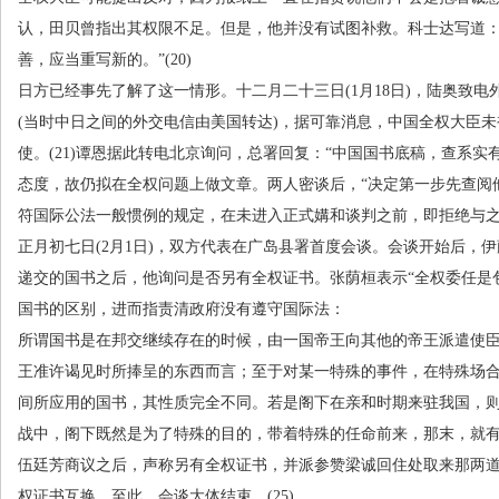
认，田贝曾指出其权限不足。但是，他并没有试图补救。科士达写道：
善，应当重写新的。”
(20)
日方已经事先了解了这一情形。十二月二十三日
(1
月
18
日
)
，陆奥致电
(
当时中日之间的外交电信由美国转达
)
，据可靠消息，中国全权大臣未
使。
(21)
谭恩据此转电北京询问，总署回复：“中国国书底稿，查系实有
态度，故仍拟在全权问题上做文章。两人密谈后，“决定第一步先查阅
符国际公法一般惯例的规定，在未进入正式媾和谈判之前，即拒绝与之
正月初七日
(2
月
1
日
)
，双方代表在广岛县署首度会谈。会谈开始后，伊
递交的国书之后，他询问是否另有全权证书。张荫桓表示“全权委任是
国书的区别，进而指责清政府没有遵守国际法：
所谓国书是在邦交继续存在的时候，由一国帝王向其他的帝王派遣使
王准许谒见时所捧呈的东西而言；至于对某一特殊的事件，在特殊场
间所应用的国书，其性质完全不同。若是阁下在亲和时期来驻我国，
战中，阁下既然是为了特殊的目的，带着特殊的任命前来，那末，就
伍廷芳商议之后，声称另有全权证书，并派参赞梁诚回住处取来那两道
权证书互换。至此，会谈大体结束。
(25)