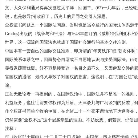
文、大久保利通只得再次渡过太平洋，回国**。
(62)
十几年后，已经轮
说，也是教导
)
清政府了，历史上的异同之处引人深思。
全权证书问题是一个国际法问题。当时也是当今通行的国际法体系源
Grotius)
出版的《战争与和平法》与
1648
年签订的《威斯特伐利亚和约
世界，这一源流的国际法也就成了国际社会通行的基本交往准则。
中国本有一套自己的国际交往准则，即所谓的“华夷秩序”或“朝贡体制
国际关系体系之中，因而势必自愿或不自愿地认识与接受国际法。
(63)
显得迟缓而犹疑。好不容易接受这一名目之后不久，又因伊犁交涉的
害国权的退缩，最终又导致了对国权的损害。这说明，在“万国公法”
途。
正如无数论者一再提到的，在国际政治中，国际法并不是唯一的准则
利益服务，也往往需要强权作为后盾。天津谈判与广岛谈判的反差，
作全权证书照单全收的伊藤，在光绪二十一年毫不留情地下达逐客令
仍然需要“全权不足”这个冠冕堂皇的理由。不妨设想，倘若张、邵使
注释：
①《收张邵大臣电》
(
十二月三十日戌刻
)
，中国第一历史档案馆编《清