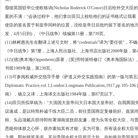
⑩据英国驻华公使欧格讷
(Nicholas Roderick O'Conor)
日后给外交大臣的
案的不满：“会谈过程中，他们拿出田贝上校给他们的证书格式让我看
使臣的签名置于和皇帝同样的位置，没给皇帝日后批约留下签名的地方
发，
4
月
5
日到
)
，《中日战争》续编第
11
册，第
739
页。
(11)
林树惠先生在翻译上述引文时，将“
credentials
”译为“委任状”，不
《中日战争》第
7
册，上海人民出版社、上海书店出版社
2000
年版，第
(12)[
德
]
奥本海
(Oppenheim)
原著，
[
英
]
劳特派特修订《奥本海国际法》
书馆
1989
年版，第
238
页。
(13)
可参阅权威外交指导手册《萨道义外交实践指南》的第一版与第五
Diplomatic Practice,vol.1,London:Longmans Publication,1917,pp.105-106.
南》，杨立义译，上海译文出版社
1984
年版，第
87
页以下。
(14)
田贝所拟草稿为：“大清国大皇帝问大日本国大皇帝好。自我两国
议速成，是以特简朴诚干练大臣二员，前往贵国商定复修前好。兹派
桓、头品顶戴兵部侍郎衔署湖南巡抚邵友濂，授为头等全权大臣，与
悉能仰体朕之心怀，朕亦素知其有才能，实为可靠。所有该全权大臣
之押，即如朕笔亲书。其与贵国全权大臣所定之款，亦如朕与贵国亲