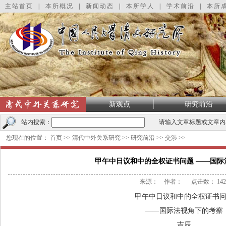
主站首页
|
本所概况
|
新闻动态
|
本所学人
|
学术前沿
|
本所
新观点
研究前沿
站内搜索：
请输入文章标题或文章内
您现在的位置：
首页
>>
清代中外关系研究
>>
研究前沿
>>
交涉
>>
甲午中日议和中的全权证书问题 ——国际
来源： 作者： 点击数：
142
甲午中日议和中的全权证书
——国际法视角下的考察
吉辰