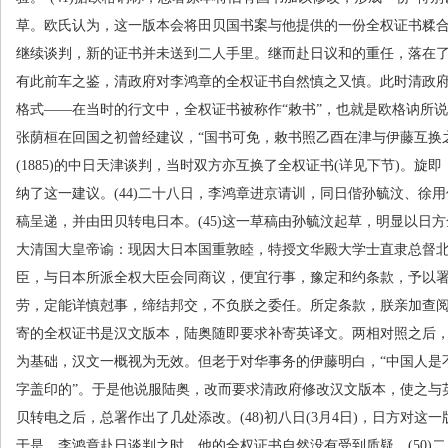
草。欧氏认为，这一版本会将田贝国书案与他提供的一份全权证书糅
继续谈判，新的证书并未送到二人手里。继而赴日议和的重任，落在
有此前车之鉴，清政府对李鸿章的全权证书自然慎之又慎。此时清政
格式——在当时的行文中，全权证书被称作“敕书”，也就是欧格讷所说
张荫桓在回国之初曾经建议，“国书可免，敕书照乙酉在津与伊藤互换
(1885)
的中日天津谈判，当时双方亦互换了全权证书
(
详见下节
)
。旋即
纳了这一建议。
(44)
二十八日，李鸿章进京请训，同日偕孙毓汶、徐用
稿呈递，并由田贝转电日本。
(45)
这一草稿由孙毓汶起草，明显以日方
大清国大皇帝谕：现因大日本国重敦睦，特授文华殿大学士直隶总督
臣，与日本所派全权大臣会同商议，便宜行事，豫定和约条款，予以
劳，定能详慎尅事，缔结邦交，不负朕之委任。所定条款，朕亲加查
寄的全权证书是汉文版本，陆奥随即要求补寄英译文。两相对照之后
为基础，汉文一概视为无效。但老于对华事务的伊藤明白，“中国人是
字盖印的”。于是他说服陆奥，改而要求清政府修改汉文版本，使之与
贝转电之后，总署作出了几处添改。
(48)
初八日
(3
月
4
日
)
，日方对这一
于是，李鸿章赴日谈判之时，他的全权证书自然没有受到质疑。
(50)
二