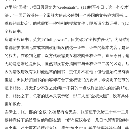
这里的“国书”，据田贝原文为“
credentials
”。
(11)
时至今日，这一外交术
法，“一国元首派任一个常驻大使或公使到一个外国的文书称为国书…
殊条约或协定，他就需要一种特别的授权文件，即所谓全权证书。”
(12
全权证书。
所谓全权证书，英文为“
full powers
”，日文称为“全権委任状”。为缔
常都需要本国元首或本国政府颁发的这一证书。证书的基本内容，是
的权力。在谈判之前，双方代表需要互相校阅全权证书。直至今日，
无论是总署还是田贝，显然都没有分清国书与全权证书二者的区别。
因为清政府没有采用他起草的国书，责任并不在他；但他也始终没有
但是，田贝所拟国书的内容却符合了全权证书的要求，即说明了使节
证书相比，并无多少不妥之处
(
唯一不符的一点或许是抬头的措辞
(15))
书。相比之下，总署的版本只表示张、邵二人是“全权大臣”，没有具
更加致命。
实际上，张、邵的“全权”的确是有名无实。张荫桓于光绪二十年十二
禧特意传下懿旨警告他和邵友濂：“所有应议各节，凡日本所请著随时
逮之事，该大臣不得擅行允诺。凛之
!
慎之
!
”
(16)
鉴于战事连连失利，慈