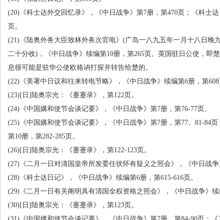
(20)
《科士达外交回忆录》，《中日战争》第
7
册，第
470
页；《科士达
页。
(21)
《陆奥外务大臣致林外务次官电》
(
广岛一八九五年一月十八日晚
二十分收
)
，《中日战争》续编第
10
册，第
265
页。英国驻日公使，即楚
息很可能是驻华公使欧格讷打探并转告给楚的。
(22)
《美署中日议和往来转电节略》，《中日战争》续编第
6
册，第
608
(23)[
日
]
陆奥宗光：《蹇蹇录》，第
122
页。
(24)
《中国媾和使节会谈记要》，《中日战争》第
7
册，第
76-77
页。
(25)
《中国媾和使节会谈记要》，《中日战争》第
7
册，第
77
、
81-84
页
第
10
册，第
282-285
页。
(26)[
日
]
陆奥宗光：《蹇蹇录》，第
122-123
页。
(27)
《二月一日对清国皇帝所发委任状怀有疑义之照会》，《中日战争
(28)
《科士达日记》，《中日战争》续编第
6
册，第
615-616
页。
(29)
《二月一日有关阐明具有清国全权资格之照会》，《中日战争》续
(30)[
日
]
陆奥宗光：《蹇蹇录》，第
123
页。
(31)
《中国媾和使节会谈记要》，《中日战争》第
7
册，第
84-90
页；《