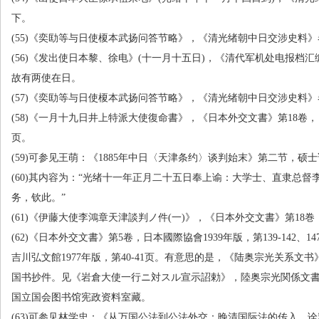
下。
(55)
《奕劻等与日使榎本武扬问答节略》，《清光绪朝中日交涉史料》
(56)
《发出使日本黎、徐电》
(
十一月十五日
)
，《清代军机处电报档汇
故有两使在日。
(57)
《奕劻等与日使榎本武扬问答节略》，《清光绪朝中日交涉史料》
(58)
《一月十九日井上特派大使復命書》，《日本外交文書》第
18
卷，
页。
(59)
可参见王萌：《
1885
年中日〈天津条约〉谈判始末》第二节，硕士
(60)
其内容为：“光绪十一年正月二十五日奉上谕：大学士、直隶总督
务，钦此。”
(61)
《伊藤大使李鴻章天津談判ノ件
(
一
)
》，《日本外交文書》第
18
巻
(62)
《日本外交文書》第
5
卷，日本國際協會
1939
年版，第
139-142
、
14
吉川弘文館
1977
年版，第
40-41
页。有意思的是，《陆奥宗光关系文书
国书抄件。见《岩倉大使一行ニ対スル宣示詔勅》，陸奥宗光関係文
国立国会图书馆宪政资料室藏。
(63)
可参见林学忠：《从万国公法到公法外交：晚清国际法的传入、诠