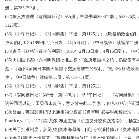
册，第
285-293
页。
(32)
陈义杰整理《翁同龢日记》第
5
册，中华书局
2006
年版，第
2776
页
1125
页。
(33)
《甲午日记》，《翁同龢集》下册，第
1125
页；《欧格讷致金伯利
致金伯利函》
(1895
年
2
月
7
日发，
4
月
5
日到
)
，《中日战争》续编第
11
册
(34)
参见《欧格讷致金伯利函》
(1895
年
2
月
13
日发，
4
月
15
日到
)
，《中
(35)
田贝国书案中亦写明保留批准之权：“至所定画押之约，仍应俟有
楚：“我们保留同日本国天皇陛下交换批准书的权利。”见《欧格讷致
件，《中日战争》续编第
11
册，第
750-751
页。
(36)
《甲午日记》，《翁同龢集》下册，第
1125
页。
(37)
《翁同龢日记》第
5
册，第
2776
页；《甲午日记》，《翁同龢集》
讷等同词以进，田贝虽未复信，意亦欲去此二字也”，但从欧格讷的记
(38)
譬如，英国
20
世纪以来通用的全权证书皆写明“必要时须经批准”。
Practice,vol.1,p.117.[
英
]
戈尔·布思主编《萨道义外交实践指南》，杨立
(39)
关于批准制度，参见
[
德
]
奥本海原著，
[
英
]
劳特派特修订《奥本海
(40)
参见
[
德
]
奥本海原著，
[
英
]
劳特派特修订《奥本海国际法》上卷，