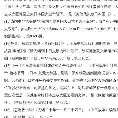
贵国互换之凭单。其所订互换之期，中国自必如期送往贵国互换也。
全权大臣等呈进大日本国大皇帝陛下。”见《美使代拟致日本国书》，
(15)
该国书的抬头是“大清国大皇帝问大日本国大皇帝好”，而全权证书
人致意”，参见
Ernest Mason Satow:A Guide to Diplomatic Practice,Vol.1,
实践指南》，第
89-95
页。
(16)
任青、马忠文整理《张荫桓日记》，上海书店出版社
2004
年版，第
故宫博物院编《清光绪朝中日交涉史料》卷
27
，故宫博物院文献馆
193
编《翁同龢集》下册，中华书局
2005
年版，第
1116
页。
(17)
《一月五日清国皇帝对张荫桓之全权委任状》，《中日战争》续编
帝”抬格书写，“日本”则无此待遇，见張、邵来朝及談判拒絶 分割
2(B-2
84
、
86
画面
)
，日本外务省外交史料馆藏。英国驻华公使馆人员翻译该件时
位置就极不恰当：前者堂而皇之，高高在上，对后者却没有一点尊重
置信这竟是一份准备拿给日本全权大臣验看的文件。”见《欧格讷致金
件，《中日战争》续编第
11
册，第
751
页。
(18)
《总署收上谕》
(
光绪二十年十一月二十四日
)
，《中日战争》续编
(19)
《张荫桓日记》，第
500
页。