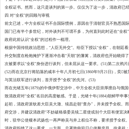
全权证书。然而，这只是谈判的第一步。仅仅为了这一步，清政府已
四 对“全权”的回顾与审视
前文已述，中方全权证书不合国际惯例，原因在于清朝官员不熟悉国
国门已有半个多世纪，对外谈判不可谓不多，为何直到此时还在“全权
政府此前认识“全权”的过程作一梳理。
根据中国传统政治思想，“人臣无外交”。给臣下授以“全权”，在朝廷
外交制度在枪炮掩护下逐渐冲击着“天朝”的藩篱，清政府也开始晓得了
次被要求以“全权”身份进行谈判，但未屈从这一要求。
(51)
第二次鸦片
(52)
而在北京行将陷落的咸丰十年八月初七日
(1860
年
9
月
21
日
)
，奕被
与英法联军进行谈判，首开授予“全权”的先河。
(53)
而在光绪五年
(1879)
的中俄伊犁交涉中，中方全权大臣崇厚擅自与俄国
致清政府对“全权”名目的高度敏感。于是，光绪十年
(1884)
朝鲜甲申事
起初，清政府派钦差大臣吴大澂、续昌赴朝“查办”，并未授予全权。
府交涉，并建议清政府“不妨破格亟委吴续二星使或别个大臣有便宜决
时，驻华公使榎本武扬也一再声称吴与井上权位不称，要求授予全权
清政府拒绝了这一要求。一方面，总署致电驻日公使黎庶昌、徐承祖：