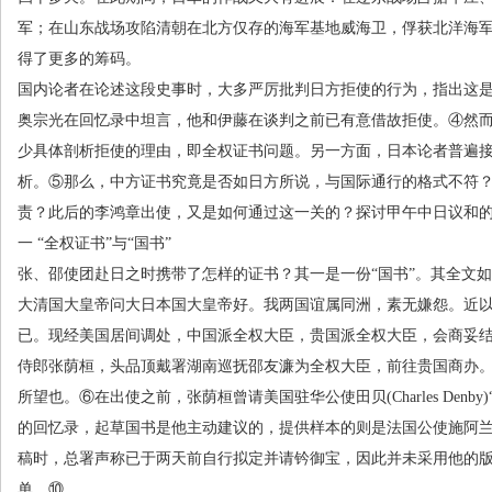
军；在山东战场攻陷清朝在北方仅存的海军基地威海卫，俘获北洋海
得了更多的筹码。
国内论者在论述这段史事时，大多严厉批判日方拒使的行为，指出这
奥宗光在回忆录中坦言，他和伊藤在谈判之前已有意借故拒使。④然
少具体剖析拒使的理由，即全权证书问题。另一方面，日本论者普遍
析。⑤那么，中方证书究竟是否如日方所说，与国际通行的格式不符
责？此后的李鸿章出使，又是如何通过这一关的？探讨甲午中日议和
一 “全权证书”与“国书”
张、邵使团赴日之时携带了怎样的证书？其一是一份“国书”。其全文
大清国大皇帝问大日本国大皇帝好。我两国谊属同洲，素无嫌怨。近
已。现经美国居间调处，中国派全权大臣，贵国派全权大臣，会商妥
侍郎张荫桓，头品顶戴署湖南巡抚邵友濂为全权大臣，前往贵国商办
所望也。⑥在出使之前，张荫桓曾请美国驻华公使田贝
(Charles Denby)
的回忆录，起草国书是他主动建议的，提供样本的则是法国公使施阿
稿时，总署声称已于两天前自行拟定并请钤御宝，因此并未采用他的
单。⑩