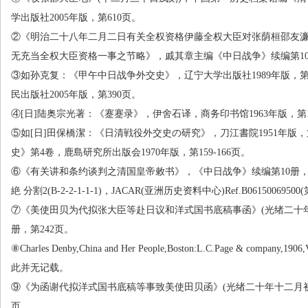
学出版社
2005
年版，第
610
页。
②《明治二十八年二月二日有关全权资格伊藤全权大臣对张荫桓邵友
无充当全权大臣资格一事之节略》，戚其章主编《中日战争》续编第
1
③如孙克复：《甲午中日战争外交史》，辽宁大学出版社
1989
年版，
民出版社
2005
年版，第
390
页。
④
[
日
]
陆奥宗光著：《蹇蹇录》，伊舍石译，商务印书馆
1963
年版，第
⑤如
[
日
]
田保橋潔：《日清戦役外交史の研究》，刀江書院
1951
年版，
史》第
4
卷，鹿島研究所出版会
1970
年版，第
159-166
页。
⑥《有关讲和条约谈判之清国皇帝敕书》，《中日战争》续编第
10
册
絶 分割
2(B-2-2-1-1-1)
，
JACAR(
亚洲历史资料中心
)Ref.B06150069500(
⑦《美使田贝为代拟张大臣等赴日议和洋式国书底稿事函》
(
光绪二十
册，第
242
页。
⑧
Charles Denby,China and Her People,Boston:L.C.Page & company,1906,V
此并无记载。
⑨《为函谢代拟洋式国书底稿等事致美使田贝函》
(
光绪二十年十二月
页。