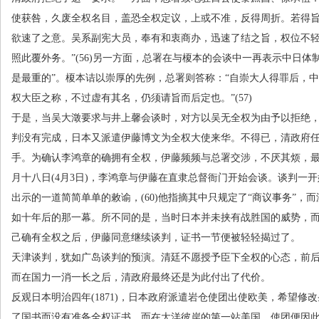
使获咎，久废全权名目，盖恐全权定议，上或不准，反得周折。若得
欲速了之意。吴系副宪大员，奉有和衷商办，迅速了结之旨，权位不
照此覆外务。”
(56)
另一方面，总署在与榎本的会谈中一再表示中日体制
是最重的”。榎本诘以崇厚的先例，总署则答称：“自崇大人得罪后，
权大臣之称，不过虚有其名，仍须请旨而后定也。”
(57)
于是，当吴大澂要求与井上馨会谈时，对方以吴无全权为由予以拒绝
判没有完成，日本又派遣伊藤博文为全权大使来华。不得已，清政府
手。为确认李鸿章的确拥有全权，伊藤频频与总署交涉，不厌其烦，
月十八日
(4
月
3
日
)
，李鸿章与伊藤在直隶总督衙门开始会谈。谈判一开
出示的一道简简单单的敕谕，
(60)
他指摘其中只规定了“商议事务”，
如十年后的那一幕。所不同的是，当时日本并未挟有战胜国的威势，
己确有全权之后，伊藤同意继续谈判，证书一节便被轻轻揭过了。
天津谈判，犹如广岛谈判的预演。清廷不愿授予臣下全权的心态，前后
而在国力一消一长之后，清政府最终还是为此付出了代价。
反观日本明治四年
(1871)
，日本政府派遣岩仓使团出使欧美，希望修改
了国书而没有准备全权证书。而在大洋彼岸的第一站美国，使团便因