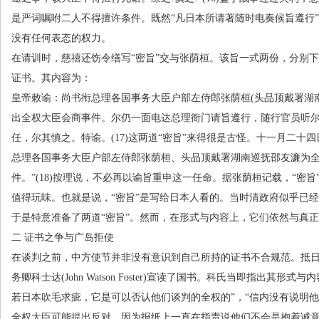
是严词嘱咐二人不得擅许条件。既然“凡日本所请著随时电奏候旨遵行
没有任何表态的权力。
在请训时，慈禧还饬令缮写“密旨”交与张荫桓。该旨一式两份，分别
证书。其内容为：
皇帝敕谕：尚书衔总理各国事务大臣户部左侍郎张荫桓
(
头品顶戴署湖
出全权大臣会商事件。尔仍一面电达总理衙门请旨遵行，随行官员听
任，尔其慎之。特谕。
(17)
这两道“密旨”来得很是古怪。十一月二十四
总理各国事务大臣户部左侍郎张荫桓、头品顶戴署湖南巡抚邵友濂为
件。”
(18)
按理说，不必再以谕旨重申这一任命。据张荫桓记载，“密旨”
值得玩味。也就是说，“密旨”是写给日本人看的。当时清政府似乎已
于是特意准备了两道“密旨”。然而，在形式与内容上，它们依然与真
二 证书之争与广岛拒使
在谈判之前，中方使节并非没有意识到自己所持的证书不合规范。抵
务卿科士达
(John Watson Foster)
宣读了国书。科氏当即指出其形式与内
若日本吹毛求疵，它是可以否认他们谈判的全权的”，“信内没有说明
全权大臣可能提出反对，因为报纸上一直在指责说他们不会是抱着诚意