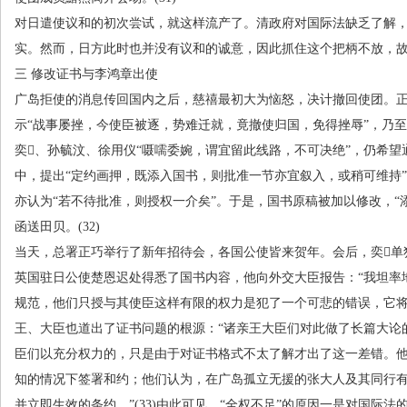
对日遣使议和的初次尝试，就这样流产了。清政府对国际法缺乏了解
实。然而，日方此时也并没有议和的诚意，因此抓住这个把柄不放，
三 修改证书与李鸿章出使
广岛拒使的消息传回国内之后，慈禧最初大为恼怒，决计撤回使团。
示“战事屡挫，今使臣被逐，势难迁就，竟撤使归国，免得挫辱”，乃至
奕、孙毓汶、徐用仪“嗫嚅委婉，谓宜留此线路，不可决绝”，仍希
中，提出“定约画押，既添入国书，则批准一节亦宜叙入，或稍可维持
亦认为“若不待批准，则授权一介矣”。于是，国书原稿被加以修改，“添
函送田贝。
(32)
当天，总署正巧举行了新年招待会，各国公使皆来贺年。会后，奕单
英国驻日公使楚恩迟处得悉了国书内容，他向外交大臣报告：“我坦率
规范，他们只授与其使臣这样有限的权力是犯了一个可悲的错误，它将
王、大臣也道出了证书问题的根源：“诸亲王大臣们对此做了长篇大论
臣们以充分权力的，只是由于对证书格式不太了解才出了这一差错。
知的情况下签署和约；他们认为，在广岛孤立无援的张大人及其同行
并立即生效的条约。”
(33)
由此可见，“全权不足”的原因一是对国际法