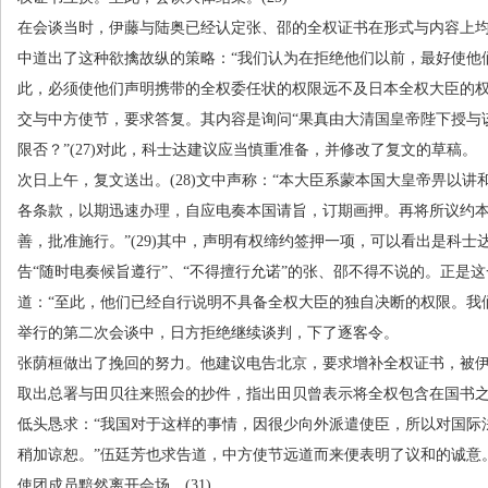
在会谈当时，伊藤与陆奥已经认定张、邵的全权证书在形式与内容上
中道出了这种欲擒故纵的策略：“我们认为在拒绝他们以前，最好使他
此，必须使他们声明携带的全权委任状的权限远不及日本全权大臣的权
交与中方使节，要求答复。其内容是询问“果真由大清国皇帝陛下授与
限否？”
(27)
对此，科士达建议应当慎重准备，并修改了复文的草稿。
次日上午，复文送出。
(28)
文中声称：“本大臣系蒙本国大皇帝畀以讲
各条款，以期迅速办理，自应电奏本国请旨，订期画押。再将所议约
善，批准施行。”
(29)
其中，声明有权缔约签押一项，可以看出是科士
告“随时电奏候旨遵行”、“不得擅行允诺”的张、邵不得不说的。正是
道：“至此，他们已经自行说明不具备全权大臣的独自决断的权限。我
举行的第二次会谈中，日方拒绝继续谈判，下了逐客令。
张荫桓做出了挽回的努力。他建议电告北京，要求增补全权证书，被
取出总署与田贝往来照会的抄件，指出田贝曾表示将全权包含在国书
低头恳求：“我国对于这样的事情，因很少向外派遣使臣，所以对国际
稍加谅恕。”伍廷芳也求告道，中方使节远道而来便表明了议和的诚意
使团成员黯然离开会场。
(31)