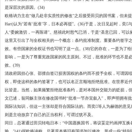
是深层次的原因。
(34)
欧格讷力主在“做几处非实质性的修改”之后接受田贝的国书案，但未
Hart)
认为“若有‘批准’字，日本必再驳”。
(36)
于是，次日见起时，奕与
人“委婉激切，一再陈请”。慈禧此时怒气已消，于是“圣意已回，可以
这里又引出了与全权相关的一个概念：条约批准制度。重要条约签字
效。有些国家的全权证书也写明了这一点。
(38)
它的存在，一是为了给
影响，一是为了尊重宪政国家的民主原则。不过，批准的环节也不是
效。
(39)
清政府因担心张、邵擅自签订损害国权的条约而不授予全权，可谓因
权，即使这样的条约签署了，也可以名正言顺地拒绝批准。在世界近
比皆是。当然，如果频繁拒绝批准条约，是对本国外交能力的贬损，
文已述，翁同龢主张在修改国书时“批准一节亦宜叙入”，即声明拥有
国际法知识，但这一主张却是符合国际法的。而奕等人为赫德的意见
则是主动放弃了自己的正当权利，可谓过犹不及。
同日，总署通过田贝转电日本：“中国愿换国书，将议妥定约画押互换
验。”
(41)
据欧格讷称，总署原本将旧有国书加以修改，形成一份“特别