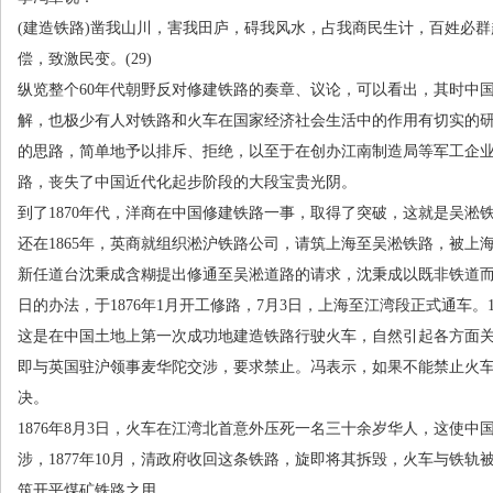
(建造铁路
)
凿我山川，害我田庐，碍我风水，占我商民生计，百姓必群
偿，致激民变。
(29)
纵览整个
60
年代朝野反对修建铁路的奏章、议论，可以看出，其时中
解，也极少有人对铁路和火车在国家经济社会生活中的作用有切实的
的思路，简单地予以排斥、拒绝，以至于在创办江南制造局等军工企
路，丧失了中国近代化起步阶段的大段宝贵光阴。
到了
1870
年代，洋商在中国修建铁路一事，取得了突破，这就是吴淞
还在
1865
年，英商就组织淞沪铁路公司，请筑上海至吴淞铁路，被上
新任道台沈秉成含糊提出修通至吴淞道路的请求，沈秉成以既非铁道
日的办法，于
1876
年
1
月开工修路，
7
月
3
日，上海至江湾段正式通车。
这是在中国土地上第一次成功地建造铁路行驶火车，自然引起各方面
即与英国驻沪领事麦华陀交涉，要求禁止。冯表示，如果不能禁止火
决。
1876年
8
月
3
日，火车在江湾北首意外压死一名三十余岁华人，这使中
涉，
1877
年
10
月，清政府收回这条铁路，旋即将其拆毁，火车与铁轨
筑开平煤矿铁路之用。