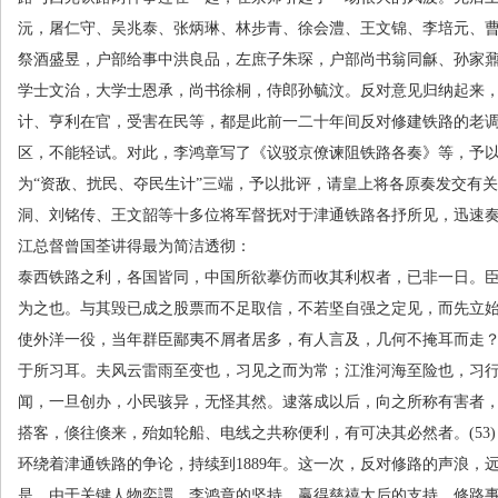
沅，屠仁守、吴兆泰、张炳琳、林步青、徐会澧、王文锦、李培元、
祭酒盛昱，户部给事中洪良品，左庶子朱琛，户部尚书翁同龢、孙家
学士文治，大学士恩承，尚书徐桐，侍郎孙毓汶。反对意见归纳起来
计、亨利在官，受害在民等，都是此前一二十年间反对修建铁路的老
区，不能轻试。对此，李鸿章写了《议驳京僚谏阻铁路各奏》等，予
为“资敌、扰民、夺民生计”三端，予以批评，请皇上将各原奏发交有
洞、刘铭传、王文韶等十多位将军督抚对于津通铁路各抒所见，迅速
江总督曾国荃讲得最为简洁透彻：
泰西铁路之利，各国皆同，中国所欲摹仿而收其利权者，已非一日。
为之也。与其毁已成之股票而不足取信，不若坚自强之定见，而先立
使外洋一役，当年群臣鄙夷不屑者居多，有人言及，几何不掩耳而走
于所习耳。夫风云雷雨至变也，习见之而为常；江淮河海至险也，习
闻，一旦创办，小民骇异，无怪其然。逮落成以后，向之所称有害者
搭客，倏往倏来，殆如轮船、电线之共称便利，有可决其必然者。
(53)
环绕着津通铁路的争论，持续到
1889
年。这一次，反对修路的声浪，
是，由于关键人物奕譞、李鸿章的坚持，赢得慈禧太后的支持，修路