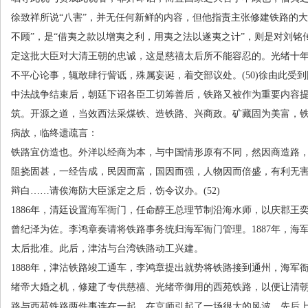
徐致祥所说“八害”，并无任何新鲜的内容，但他指责主张修建铁路的大
不顾”，是“借夷之款以增夷之利，用夷之法以遂夷之计”，则是对刘
定这批大臣对大清王朝的忠诚，这是慈禧太后所不能容忍的。光绪十
不平心论事，辄敢肆行訾诋，殊属妄诞，着交部议处。
(50)
徐由此受到
中法战争结束后，朝廷下诏各臣工切筹善后，铁路又被作为重要内容
筑。开源之道，当效西法采煤铁、造铁路、兴商政。矿藏固为美富，
病故，临终遗疏言：
铁路宜仿造也。外洋以经商为本，与中国情形原有不同，然因商造路
阻挠固甚，一经告成，民因而富，国因而强，人物因而倍盛，有利无
辩白……请俟海防大臣派定之后，饬令议办。
(52)
1886年，清廷设置海军衙门，任命醇王总理节制沿海水师，以庆郡王
曾纪泽为佐。李鸿章奏请将铁路事务统归海军衙门管理。
1887
年，海
太后批准。此后，津沽与台湾铁路动工兴建。
1888年，津沽铁路竣工通车，李鸿章提出就势将铁路接到通州，海军
绪帝大婚之机，修建了专供慈禧、光绪帝御用的西苑铁路，以便让清
路与西苑铁路两件事连在一起，在京师引起了一场很大的风波。先后