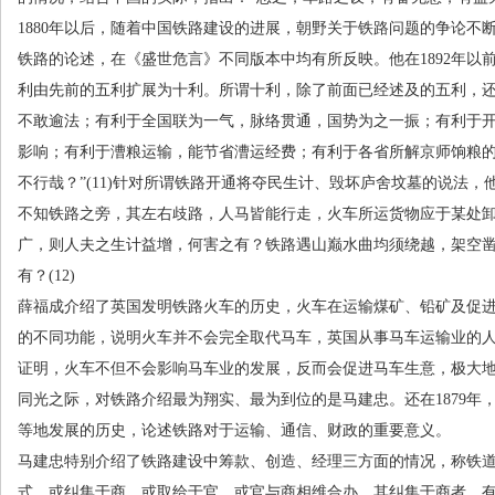
1880年以后，随着中国铁路建设的进展，朝野关于铁路问题的争论不
铁路的论述，在《盛世危言》不同版本中均有所反映。他在
1892
年以
利由先前的五利扩展为十利。所谓十利，除了前面已经述及的五利，
不敢逾法；有利于全国联为一气，脉络贯通，国势为之一振；有利于
影响；有利于漕粮运输，能节省漕运经费；有利于各省所解京师饷粮的
不行哉？”
(11)
针对所谓铁路开通将夺民生计、毁坏庐舍坟墓的说法，
不知铁路之旁，其左右歧路，人马皆能行走，火车所运货物应于某处
广，则人夫之生计益增，何害之有？铁路遇山巅水曲均须绕越，架空
有？
(12)
薛福成介绍了英国发明铁路火车的历史，火车在运输煤矿、铅矿及促
的不同功能，说明火车并不会完全取代马车，英国从事马车运输业的
证明，火车不但不会影响马车业的发展，反而会促进马车生意，极大
同光之际，对铁路介绍最为翔实、最为到位的是马建忠。还在
1879
年
等地发展的历史，论述铁路对于运输、通信、财政的重要意义。
马建忠特别介绍了铁路建设中筹款、创造、经理三方面的情况，称铁
式，或纠集于商，或取给于官，或官与商相维合办。其纠集于商者，