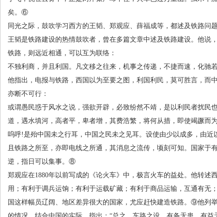
矣。⑥
同光之际，鼓吹学习西方的王韬、郑观应、薛福成等，都述及铁路问
王韬是铁路建设的热情鼓吹者，曾在多篇文章中述及铁路建设。他说
铁路，则远近相通，可以互为联络：
不独利商，并且利国。凡文移之往来，机事之传递，不捷而速，化驰
他指出，电报与铁路，西国以为至要之图，利国利民，莫可胜言，而
亦断不可行：
或谓愚民惑于风水之说，强欲开辟，必致纷然不靖，是以利民者扰民
道，遇水填河，高者平，卑者增，其费浩繁，将何从措，即使竭蹶而
呜呼
!
是殆中国未之行耳，中国之民未之见耳。设使由少以成多，由近
且铁路之所至，亦即电线之所通，其消息之流传，顷刻可知。国家于
逆，指日可以集事。⑧
郑观应在
1880
年以前写成的《论火车》中，极言火车的益处。他转述
用；有利于调兵运饷；有利于运载矿藏；有利于商品运输，互通有无
国这样幅员辽阔、地区差异很大的国家，尤应赶快建造铁路。⑨他列
的情况，结合中国的实际，指出：“总之，车路之设，有备无患，有益