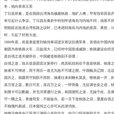
冬，他向恭亲王奕
丁日昌所奏，是在我国台湾海岛修建铁路，地旷人稀，罕有毁坏田亩
有引起什么争议。丁日昌在奏折中特别申述海岛与内地不同，地形不
明朝廷在批准台湾筑路之议时，已考虑到海岛与内地的差异。果然，
1
时，引起了轩然大波。
1880年底，前直隶提督刘铭传奉诏进京筹议抗俄军务，首倡在中国内
都因为有铁路火车，日益强大，已经对中国形成威胁；铁路建设在经
是自强之道关键所在，中国建造铁路刻不容缓：
自强之道，练兵造器固宜次第举行，然其机括则在于急造铁路。铁路
旅者不可殚述，而于用兵一道尤为急不可缓之图。中国幅员辽阔，北
国共之。画疆而守则防不胜防，驰逐往来则鞭长莫及。惟铁路一开，
虽万里之遥，数日可至，虽百万之众，一呼而集，无征调仓皇之虑，
则厘卡可以酌裁，并无洋票通行之病，裕国便民之道，无踰于此。且
守一隅之见，畏难苟安，不能奋兴。若一旦下造铁路之诏，显露自强
不独俄约易成，日本窥伺之心亦可从此潜消矣。
他建议修筑由江苏清江浦经山东到北京、由汉口经河南到北京，由北