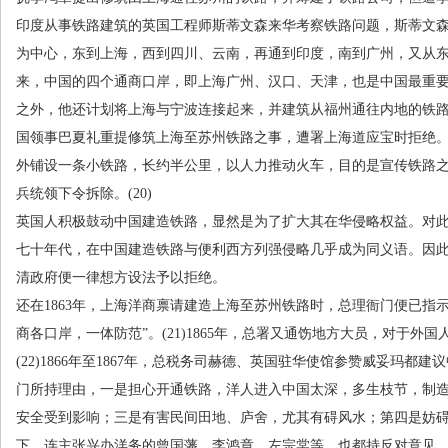
印度从事铁路建筑的英国工程师斯蒂文森来华考察铁路问题，斯蒂文
为中心，东到上海，西到四川、云南，再通到印度，南到广州，又从
来，中国的四个通商口岸，即上海广州、汉口、天津，也是中国最重
之外，他还计划将上海与宁波连接起来，并建筑从福州通往内地的铁
国领事巴夏礼重提修筑上海至苏州铁路之事，遭署上海道应宝时拒绝
外铺设一条小铁路，长约半公里，以人力推动火车，目的是宣传铁路
兵统领下令拆除。
(20)
英国人积极鼓动中国建造铁路，显然是为了扩大其在华侵略权益。对
七十年代，在中国建造铁路与便利西方列强侵略几乎成为同义语。因
清政府便一律想方设法予以拒绝。
还在
1863
年，上海洋商禀请建造上海至苏州铁路时，总理衙门便已指示
商各口岸，一体防范”。
(21)1865
年，总署又通饬地方大员，对于外国
(22)1866
年至
1867
年，总税务司赫德、英国驻华使馆参赞威妥玛都建议
门所持理由，一是担心开通铁路，洋人进入中国太深，多生枝节，制
安全受到影响；三是有害民间田地、庐舍，尤其有碍风水；第四是妨
下，连主张兴办洋务的曾国藩、李鸿章、左宗棠等，也都持反对意见