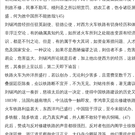
刑政不修，民事不勤耳。稽列圣之所以明赏罚、劝农工者，饬令诸臣
盛，何为效中国所不能效哉
!(45)
刘锡鸿曾经担任驻英副使、驻德公使，对西方火车铁路有切身经历和
非浮泛空论，有的确属真知灼见，如所述火车所到之处能改变原有经
识，都是不刊之论。但是，有的属于夸大其词，如资金筹措问题、人
危及国家安全。一种议论，如果尽是愚陋偏谬之说，则信者不多，危
易众，危害益大。刘锡鸿所论就是后者，加上他出使西方的经历，这
然，其奏折上呈以后，第二天即下谕旨：
铁路火车为外洋所盛行，若以创办，无论利少害多，且需费至数千万
叠据廷臣陈奏，佥以铁路断不宜开，不为无见。刘铭传所奏，著无庸
刘锡鸿的这一奏折，慈禧太后的这一决定，使得中国铁路建设的历史
1883年，法国向越南增兵，中法战争一触即发。李鸿章又提出修建铁
火车铁路利益甚大，东西洋均已盛行，中国阻于浮议，至今未能试办
多铁舰，陆多铁道，此乃真实声威，外人断不敢轻于称兵恫喝。
(47)
此后，赞成与反对修建铁路的声音都很强烈。反对者包括内阁学士徐
史张廷燎、浙江道监察御史汪正元、太仆寺少卿延茂等，他们重提此