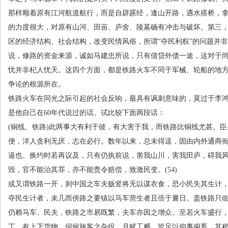
那样顺着原有江河航道航行，而是自辟蹊经，逢山开路，遇水搭桥，
的力度很大，对原有山河、田亩、庐舍、陵墓确有冲击与破坏。第三
区的经济结构、社会结构，改变民情风俗，所谓“夺民利权”的问题并
说，修路的资金来源，诚如马建忠所说，只有借贷外债一途，这对于
忧并非杞人忧天。这四个方面，都是铁路火车不同于军械、轮船的地
争论的根源所在。
铁路火车在同光之际引起的社会反响，最具有讽刺意味的，莫过于李
是他自己在
60
年代说过的话。试比较下面两段话：
(铜线、铁路
)
此两事大有利于彼，有大害于我，而铁路比铜线尤甚。臣
便，洋人贪利无厌，志在必行。数年以来，总未得逞，固由内外通商
逼也。换约时若再议及，只有仍执前说，凿我山川，害我田庐，碍我
毁，官不能治其罪，亦不能责令赔偿，致激民变。
(54)
或又谓铁路一开，则中国之车夫贩竖将无以谋衣食，恐小民失其生计
夺民生计者，未几而傍路之要镇以马车营生者且倍于曩日。盖铁路只
仍赖马车、民夫，铁路之市易既繁，夫车亦因之增众。至若火车盛行
丁，有上下货物、伺候旅客之杂役，月赋工糈，皆足以仰事俯畜，其