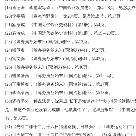
(18)肯德著、李抱宏等译：《中国铁路发展史》，第
4
～
8
页，见宓汝成
(20)李岳瑞：《春冰室野乘》，第
204
页。见宓汝成书，第
17
页。
(21)宓汝成：《中国近代铁路史资料》
(
第
1
册
)
，第
4
页。
(22)宓汝成：《中国近代铁路史资料》
(
第
1
册
)
，第
19
～
20
页。
(23)《筹办夷务始末》
(
同治朝
)
卷
55
，第
13
页。
(24)崇厚奏：《筹办夷务始末》
(
同治朝
)
卷
41
，第
27
页。
(25)官文奏，《筹办夷务始末》
(
同治朝
)
卷
41
，第
42
页。
(26)《筹办夷务始末》
(
同治朝
)
卷
45
，第
46
页。
(27)曾国藩奏，《筹办夷务始末》
(
同治朝
)
卷
54
，第
1
～
4
页。
(28)丁宝桢奏，《筹办夷务始末》
(
同治朝
)
卷
52
，第
27
页。
(29)李鸿章奏，《筹办夷务始末》
(
同治朝
)
卷
55
，第
13
页。
(30)还有另外一种说法是，沈秉成“私下是知道这个计划
(
指吴淞铁路计
是，当这个事业还没有完成前，他就离任了”。北华捷报馆：《中国之
书，第
36
页。
(31)《光绪二年十二月十六日福建巡抚丁日昌奏》，《洋务运动》
(
二
)
(32)《光绪三年二月二十四日总理衙门奕等奏》，《洋务运动》
(
二
)