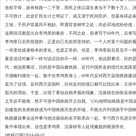
坐权字母，故有铁路一二千里，而民之依以谋生者当不下数十万人。
不可胜计，此皆扩民生计之明证了。或又谓于民间田庐、坟墓有碍必
之地，于田庐坟墓尚不相妨。即遇官道稍窄之处，亦必买地优给价值
这两段话都是出自李鸿章的奏折，不同之处，前者写于
60
年代，后者
李鸿章日后所批驳的，正是自己先前所坚持的。一个人对某个问题的
一些变化或者根本的变化，也是正常的。但是，李鸿章前后意见不一
要是说话对象不一样与说话目的不一样。
60
年代，他说那番话，目的
代，他说那番话，目的是中国自建铁路。近代中国所走的现代化道路
方侵略纠缠在一起。集中在李鸿章身上，
60
年代反对西方染指铁路建
是为了自强。反对西方染指时，任何反对的借口都可以找出来；主张
驳斥的理由。于是，出现了看似自相矛盾的现象。沈葆桢在拆除吴淞铁
之开必不能免，然不可使中国铁路开之自我。”
(56)
他明知铁路是中国
自建造的吴淞铁路成为中国铁路历史的开端，不能允许列强插手中国
铁路建设事业这件事与他沈葆桢的名字联系在一起。学习西方先进文
集中体现出来。这也是李鸿章、沈葆桢等人处境尴尬的根源所在。
[收稿日期
]2014-08-02