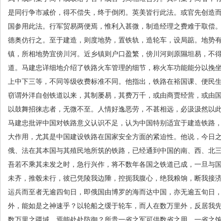
是同行争市减价，得不偿失，终于倒闭。英美皆行此法。或官先创造
国参用此法。行军贸易两便焉，惟利入甚微，制造经理之费难于取偿
德奥仿行之。至于建造，则度地势，置铁轨，造轮车，设局踮。地势
镇，所相地势宜傍川河。近乡镇则户口盈繁，傍川河则原隰坦易，不
道。马建忠详细地介绍了铁路火车管理的细节，称火车功能能分以挽
上中下三等，不同等级收费标准不同。他指出，铁路在裕国课、便民
窃谓外洋自创铁道以来，其制屡易，其费万千，或由商贾经营，或由
以鼓舞招徕志者，无微不至。人情好逸恶劳，不甚相远，必汲汲然以
马建忠批评中国对铁路意义认识不足，认为中国特别适宜于建造铁路
大作用，尤其是中国建设铁路在国家安全方面的紧迫性。他说，今日
俄、法在其本国与其殖民地所筑的铁路，已经通到中国的南、西、北
吾若不乘其未发之时，急行兴作，将不数年各国之铁道已成，一旦与
未齐，推毂未行，彼已凭陵我边陲，控扼我腹心，绝我粮饷，断我接
运兵而至者无逾四旬日，即俄国由博罗的海而达中国，亦无逾五旬日
外，能如是之神速乎？以轮船之缓于轮车，而人在数万里外，反居我
数万里之疆域，焉能处处防御？所贵一省之军可供数省之用，一省之