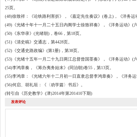
25
页。
(48)徐致祥：《论铁路利害折》，《嘉定先生奏议》
(
卷上
)
，《洋务运
(49)《光绪十年十一月二十五日内阁学士徐致祥奏》，《洋务运动》
(
(50)《东华录》
(
光绪朝
)
，卷
66
，第
18
页。
(51)《清史稿》交通志，第
4428
页。
(52)《交通史路政编》
(
第
1
册
)
，第
38
页。
(53)《光绪十五年一月二十九日两江总督曾国荃奏》，《洋务运动》
(
(54)李鸿章奏，《筹办夷务始末》
(
同治朝
)
卷
55
，第
13
页。
(55)李鸿章：《光绪六年十二月初一日直隶总督李鸿章奏》，《洋务运
(56)何启、胡礼垣：《〈劝学篇〉书后》。
(转引自《历史教学》
(
津
)2014
年第
201410
下期
)
发表评论