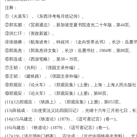
注释：
①《火蒸车》，《东西洋考每月统记传》。
②郭实腊：《贸易通志》，新加坡坚夏书院道光二十年版，第
44
页。
③洪仁玕：《资政新篇》。
④张德彝：《航海述奇》，钟叔河：《走向世界丛书》，长沙：岳麓
⑤郭嵩焘：《郭嵩焘诗文集》，长沙：岳麓书社，
1984
年，第
88
页。
⑥郭连成：《西游笔略》，第
38
～
39
页。
⑦王韬：《兴利》，《弢园文录外编》。
⑧王韬：《建铁路》，《弢园文录外编》。
⑨郑观应：《论火车》，《郑观应集》
(
上册
)
，上海：上海人民出版社
⑩郑观应：《论火车》，《郑观应集》
(
上册
)
，第
80
页。
(11)(12)郑观应：《铁路上》，《郑观应集》
(
上册
)
，第
653
页。
(13)薛福成：《出使英法义比四国日记》，光绪十六年三月初七日，
(14)(15)马建忠：《铁道论》
(1879)
，《适可斋记言》
(
卷一
)
。
(16)马建忠：《铁道论》
(1879)
，《适可斋记言》
(
卷一
)
。
(17)(19)《清总理衙门档案》，宓汝成：《近代中国铁路史资料》，