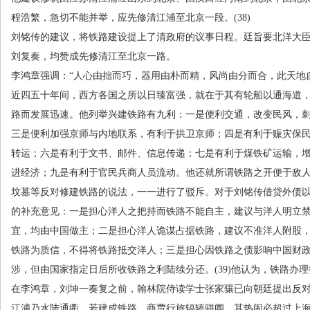
程浩繁，急切不能并举，应先修清江浦至北京一段。
(38)
刘铭传的建议，将铁路建设提上了清政府的议事日程。廷旨要北洋大
刘复奏，均赞成先修清江至北京一路。
李鸿章强调：“人心由拙而巧，器用由朴而精，风尚由分而合，此天地
近四五十年间，西方各国之所以日臻富强，就在于其有轮船以通海道
路而发展迅速。他列举兴建铁路有九利：一是便利交通，改变民风，
三是便利加强京师与内地联系，有利于拱卫京师；四是有利于赈灾保
转运；六是有利于文书、邮件、信息传递；七是有利于煤铁矿运输，
进经济；九是有利于官民兵商人员流动。他还就所谓铁路之开便于敌
坟墓等反对修建铁路的说法，一一进行了驳斥。对于刘铭传借贷外债
的补充意见：一是担心洋人之把持而铁路不能自主，建议与洋人明立
宜，均由中国做主；二是担心洋人诡谋占据铁路，建议不准洋人附股
铁路为质信，不得将铁路抵交洋人；三是担心因铁路之债影响中国财
涉，但由国家指定日后所收铁路之利陆续分还。
(39)
他认为，铁路办理
在李鸿章，刘坤一奏复之前，翰林院侍读学士张家骧已向朝廷提出反
江浦乃水陆通衢，若建成铁路，商贾行旅辐辏骈阗，其热闹必超过上