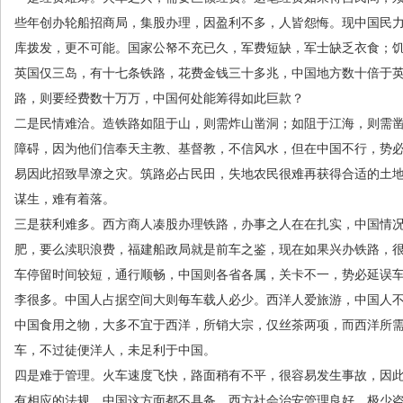
些年创办轮船招商局，集股办理，因盈利不多，人皆怨悔。现中国民
库拨发，更不可能。国家公帑不充已久，军费短缺，军士缺乏衣食；
英国仅三岛，有十七条铁路，花费金钱三十多兆，中国地方数十倍于
路，则要经费数十万万，中国何处能筹得如此巨款？
二是民情难洽。造铁路如阻于山，则需炸山凿洞；如阻于江海，则需
障碍，因为他们信奉天主教、基督教，不信风水，但在中国不行，势
易因此招致旱潦之灾。筑路必占民田，失地农民很难再获得合适的土
谋生，难有着落。
三是获利难多。西方商人凑股办理铁路，办事之人在在扎实，中国情
肥，要么渎职浪费，福建船政局就是前车之鉴，现在如果兴办铁路，
车停留时间较短，通行顺畅，中国则各省各属，关卡不一，势必延误
李很多。中国人占据空间大则每车载人必少。西洋人爱旅游，中国人
中国食用之物，大多不宜于西洋，所销大宗，仅丝茶两项，而西洋所
车，不过徒便洋人，未足利于中国。
四是难于管理。火车速度飞快，路面稍有不平，很容易发生事故，因
有相应的法规。中国这方面都不具备。西方社会治安管理良好，极少