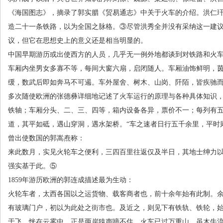
《海国图志》，摘录了郭实腊《贸易通志》中关于火车的介绍。洪仁
造二十一条铁路，以为全国之脉格。③尽管洪秀全并没有采纳这一建
议，但它在思想史上的意义还是相当明显的。
中国早期游历或出使西方的人员，几乎无一例外地都谈到对铁路和火
车厢内坐男女多寡不等，每间大窗六扇，启闭随人。车厢油饰鲜明，
缓，数武后即如奔马不可遏。车外屋舍、树木、山岗、阡陌，皆疾驰
多次随使欧洲的张德彝详细地记述了火车运行的原理与各种具体知识
铁轴；车厢分头、二、三、四等，箱内设备各异，票价不一；每列有
道，其平如砥，遇山穿洞，遇水架桥。“车之速者日行五千余里，平时
曾出使数国的郭嵩焘称：
来此数月，实见火轮车之便利，三四百里往返仅及半日，其地士绅力
强实基于此。⑤
1859年游历欧洲的郭连成描述最为生动：
火轮车者，太西各国以之运货物、载客商者也，前十余年始有此制。
有玻璃门户，初以为此处之街市也。及近之，则见下有铁轨、铁轮，
于飞，恍在云雾中，正是两岸猿声啼不住，火车已过万重山。虽木牛