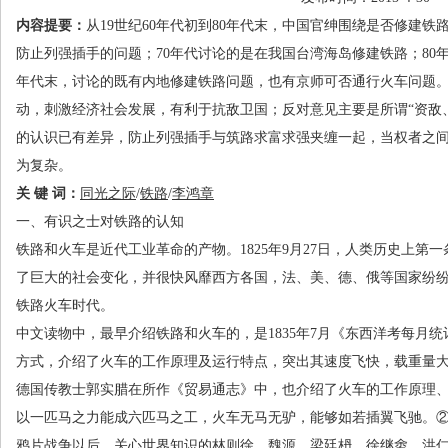
内容提要：
从
19
世纪
60
年代初到
80
年代末，中国官绅围绕是否修建铁
防止列强插手的问题；
70
年代讨论的是在我国台湾海岛修建铁路；
80
年代末，讨论的既有内地修建铁路问题，也有京师可否通行火车问题
动，刺激经济社会发展，有利于抗敌卫国；反对意见主要是所谓“资敌
的认识已有差异，防止列强插手与筑路求富求强夹缠一起，当权者之
为复杂。
关 键 词：
同光之际
/
铁路
/
李鸿章
一、有识之士对铁路的认知
铁路和火车是近代工业革命的产物。
1825
年
9
月
27
日，人类历史上第一
了巨大的社会变化，并很快风靡西方各国，法、美、德、俄等国家纷
铁路火车时代。
中文读物中，最早介绍铁路和火车的，是
1835
年
7
月《东西洋考每月统
方式，介绍了火车的工作原理及运行特点，突出其速度飞快，载重量
德国传教士郭实腊在所作《贸易通志》中，也介绍了火车的工作原理
以一匹马之力能成六匹马之工，火车无马无驴，能够如若插翼飞驰。
鸦片战争以后，关心世界知识的林则徐、魏源、梁廷枬、徐继畬、洪