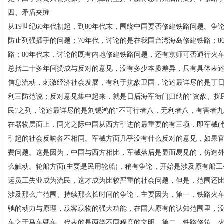
四、矛盾夹缠
从
19
世纪
60
年代初起，到
80
年代末，围绕中国要否修建铁路问题。争
防止列强插手的问题；
70
年代，讨论的是在我国台湾海岛修建铁路；
8
路；
80
年代末，讨论的既有内地修建铁路问题，还有京师可否通行火
总括二十多年间赞成与反对的意见，没有多少本质差异，只有具体表
信息流动，刺激经济社会发展，有利于抗敌卫国，论述最详尽的是丁日
利三防范说；反对意见集中起来，就是日后海军衙门归纳的“资敌、扰
民”之列，论述最详尽的是刘锡鸿的“不可行者八，无利者八，有害者九
在器物层面上，同光之际中国从西方引进的最重要的有三项，即军械
(
引起的社会反响各不相同。军械方面几乎没有什么反对的意见，如果
费问题。这是因为，中国与西方相比，军械落后是显而易见的，仿造
么触动。轮船方面
(
主要是民用轮船
)
，稍有争论，开始是涉及原有船工
运员工失业成为流民，这才成为比较严重的社会问题，但是，范围还
涉及那么广范围、持续那么长时间的争论，主要因为，第一，铁路火
驰的动力与原理，载客载物的强大功能，在国人原有的认知范围里，
车之于马车骡车，代表的是两类不同程度的文明。第二，铁路修筑、