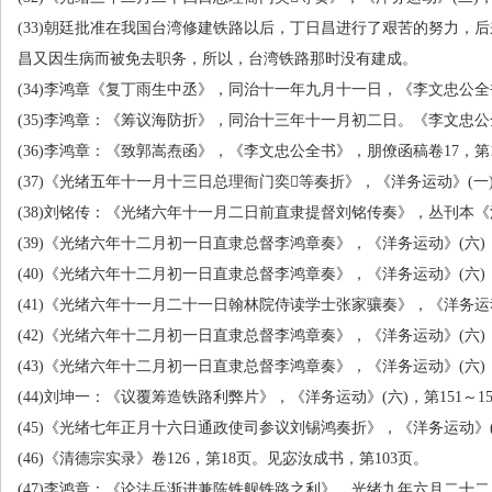
(33)朝廷批准在我国台湾修建铁路以后，丁日昌进行了艰苦的努力，
昌又因生病而被免去职务，所以，台湾铁路那时没有建成。
(34)李鸿章《复丁雨生中丞》，同治十一年九月十一日，《李文忠公
(35)李鸿章：《筹议海防折》，同治十三年十一月初二日。《李文忠
(36)李鸿章：《致郭嵩焘函》，《李文忠公全书》，朋僚函稿卷
17
，第
(37)《光绪五年十一月十三日总理衙门奕等奏折》，《洋务运动》
(
一
(38)刘铭传：《光绪六年十一月二日前直隶提督刘铭传奏》，丛刊本
(39)《光绪六年十二月初一日直隶总督李鸿章奏》，《洋务运动》
(
六
)
(40)《光绪六年十二月初一日直隶总督李鸿章奏》，《洋务运动》
(
六
)
(41)《光绪六年十一月二十一日翰林院侍读学士张家骧奏》，《洋务运
(42)《光绪六年十二月初一日直隶总督李鸿章奏》，《洋务运动》
(
六
)
(43)《光绪六年十二月初一日直隶总督李鸿章奏》，《洋务运动》
(
六
)
(44)刘坤一：《议覆筹造铁路利弊片》，《洋务运动》
(
六
)
，第
151
～
1
(45)《光绪七年正月十六日通政使司参议刘锡鸿奏折》，《洋务运动》
(46)《清德宗实录》卷
126
，第
18
页。见宓汝成书，第
103
页。
(47)李鸿章：《论法兵渐进兼陈铁舰铁路之利》，光绪九年六月二十