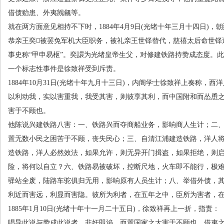
借债贻患、外夷觊觎等。
就在两方面意见相持不下时，
1884
年
4
月
9
日
(
光绪十年三月十四日
)
，朝
恭亲王奕被罢免军机大臣职务，被礼亲王世铎替代，慈禧太后命世铎
事史称“甲申易枢”。奕譞为光绪皇帝生父，对修建铁路持赞成态度。
一个标志性事件是徐致祥受到斥责。
1884年
10
月
31
日
(
光绪十年九月十三日
)
，内阁学士徐致祥上奏称，西洋
以利动我，实以害重我，我受其害，则彼享其利，而中国附和而怂恿
害于不顾也。
他陈说兴建铁路八害：一、铁路兴而夺商船业务，影响商人生计；二
置无数小民之困苦于不顾，丧失民心；三、自清江浦建造铁路，洋人
造铁路，洋人必然效法，如果允许，则无异开门揖盗，如果拒绝，则
险，将何以自立？六、铁路易被破坏，控断尺地，火车即不能行，极
驿站全废，陆路车驼俱归无用，影响原有人员生计；八、举借外债，其
利近而害远，利显而害隐。彼所为利者，在五年之中，臣所为害者，在
1885年
1
月
10
日
(
光绪十年十一月二十五日
)
，徐致祥再上一折，指责：
唱导此说与赞成此说者，非奸即谄，而置国家之大害于不顾也，借夷