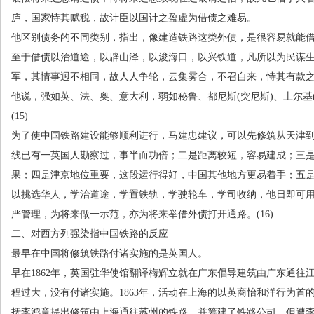
庐，国家恃其赋税，故计臣以国计之盈虚为借债之难易。
他区别债务的不同类别，指出，像建造铁路这类外债，是很容易就能
至于借债以治道途，以辟山泽，以浚海口，以兴铁道，凡所以为民谋
军，其情事迥不相同，故人人争轮，云集雾合，不召自来，恃其有款
他说，强如英、法、奥、意大利，弱如秘鲁、都尼斯
(
突尼斯
)
、土尔基
(15)
为了使中国铁路建设能够顺利进行，马建忠建议，可以先修筑从天津
线已有一英国人勘察过，事半而功倍；二是距离较短，容易建成；三
果；四是津京地位重要，这段运行得好，中国其他地方更易着手；五
以挑选华人，学治道途，学置铁轨，学驶轮车，学司收纳，他日即可
严管理，为将来做一示范，亦为将来举借外债打开通路。
(16)
二、对西方列强染指中国铁路的反应
最早在中国将修筑铁路付诸实施的是英国人。
早在
1862
年，英国驻华使馆翻译梅辉立就在广东倡导建筑由广东通往
程过大，没有付诸实施。
1863
年，活动在上海的以英商怡和洋行为首
抚李鸿章提出修筑由上海通往苏州的铁路，并筹建了铁路公司，但遭