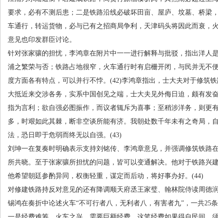
要求，必有不测后患；二是铁路沿线必破坏田亩、屋庐、坟墓、桥梁
车通行，转运货物，必与已有之招商局争利，天津码头将因此而衰，
意见也印发群臣讨论。
针对张家骧的担忧，李鸿章在附片中一一进行解释与批驳，指出洋人
浦之繁荣与否；铁路占地很窄，火车通行时有启栅开闭，与民并无不
度方面各有特点，可以并行不悖。
(42)
李鸿章指出，士大夫对于修筑铁
大抵近来交涉各务，实系中国创见之端，士大夫见外侮日迫，颇有发
指为言利；欲自强必图振作，而议者辄斥为喜事；至稍涉洋务，则更
多，时艰如此其棘，断非空谈所能有济。我朝处数千年未有之奇局，
法，恐日即于危弱而终无以自强。
(43)
刘坤一在复奏时明确表示支持刘铭传、李鸿章意见，并强调修筑铁路
所共晓。至于张家骧所担忧的问题，皆可以变通解决。他对于铁路兴
他希望朝廷参酌异同，权衡轻重，谋定而后动，将好事办好。
(44)
对修建铁路持反对意见的还有降调顺天府丞王家璧、翰林院侍读周德
锡鸿在奏折中论述火车“不可行者八，无利者八，有害者九”，一共
25
条
一是经费难筹。火车之兴，需要巨额经费。这笔经费如果得自民间，