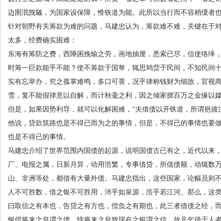
边圉泯觊觎，为国家设保障，惟铁道为能。此所以当行而不容稍缓者
针对朝野有关筹款为难的问题，马建忠认为，筹款难不难，关键在于
太多，经费确实困难：
东海有筹防之费，西陲困挽输之劳，画地抽厘，悉索已尽，信使络绎
时筹一巨款能乎不能？使不筹款于国帑，辄思鸠赀于民间，不知民间
实有忘举办，究之孤掌难鸣，多口可畏，况乎律称钱财为细故，官视
雪，复不能假律意以自解，而计秋毫之利，因之倾家掷百万之金缘以
但是，如果因势利导，就可以化解困难，“夫借债以开铁道，所谓挹彼
他说，贷款筑路也是不得已而为之的事情，但是，不得已的事情也要
也是不得已的事情。
马建忠介绍了世界范围内国债的起源，说明国债古已有之，近代以来
厂、电报之属，日新月异，动用浩繁，专事借贷，所借债额，动辄数
山、非洲等处，都借有大量外债。马建忠指出，这些国家，论幅员则
人不可胜数，借之银不可胜用，沛乎如泉源，浩乎若江河。那么，这
曰取信之有本也，告贷之有方也，偿负之有期也，此三者借债之经，
银偿将来之息谓之债，恃将来之息致现在之银谓之信，故凡乞借于人