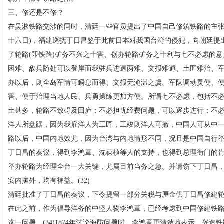
三、修还是不修？
在吴淞铁路交涉的同时，清廷一些官员提出了中国自己修筑铁路的主
十六日
)
，福建巡抚丁日昌鉴于此前日本对我国台湾的侵犯，向朝廷提
了轮路
(
即铁路
)
矿务不兴之十害、创办轮路矿务之十利与七不必虑的意
困难、敌兵随处可以登岸而我驻兵进退两难、文报难通、土匪难治、
办以后，则全岛军情可瞬息而得、文报无淹滞之虞、军队调动灵便、
害、便于治理当地人民、兵勇操练更加方便。所谓七不必虑，包括不
土甚多，轮路不致碍及田庐；不必担忧经费问题，可以逐步进行；不
洋人所盘踞，因为我雇洋人为工匠，工竣则洋人可撤，中国人可从中
路以后，中国内地效尤，因为台湾与内地情形不同，况且是中国自行
丁日昌的奏议，得到李鸿章、沈葆桢等人的支持，也得到总理衙门的
举办轮路为经理全台一大关键，尤属目前当务之急。并请饬下丁日昌
安内攘外，均有裨益。
(32)
清廷批准了丁日昌的奏议，下令提留一部分关税与厘金供丁日昌修建
在此之前，作为倡导洋务的中坚人物李鸿章，已经考虑到中国修建铁
这一问题。
(34)1874
年讨论海防问题时，李鸿章更清楚地表示，兴造铁