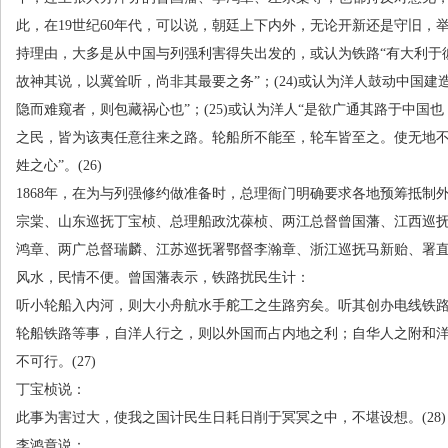
此，在
19
世纪
60
年代，可以说，朝廷上下内外，无论开新还是守旧，
持理由，大多是从中国与列强利害得失出发的，或认为铁路“有大利于
故神其说，以冀耸听，尚非其最要之务”；
(24)
或认为洋人鼓动中国建
隐而难窥者，则包藏祸心也”；
(25)
或认为洋人“是欲广通其路于中国
之民，皆为该夷任意往来之路。轮船所不能至，轮车皆至之。使无地
姓之心”。
(26)
1868年，在为与列强修约做准备时，总理衙门明确要求各地预筹抵制
宗棠、山东巡抚丁宝桢、总理船政沈葆桢、两江总督曾国藩、江西巡
鸿章、两广总督瑞麟、江苏巡抚署鄂督李瀚章、浙江巡抚马新贻、署
风水，民情不便。曾国藩表示，铁路扰民生计：
听小轮船入内河，则大小舟航水手舵工之生路穷矣。听其创办电线铁
轮船铁路等事，自洋人行之，则以外国而占内地之利；自华人之附和
不可行。
(27)
丁宝桢说：
此事为害过大，使我之国计民生日耗日削于冥冥之中，不堪设想。
(28)
李鸿章说：