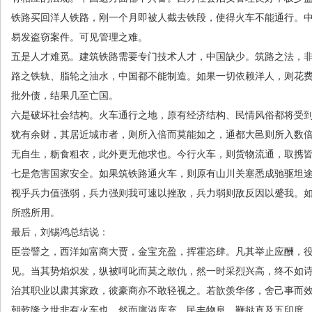
铁路买回洋人铁路，刚一个月即被人截去铁段，使得火车不能通行。
易发盗窃案件。可见管理之难。
五是人才难觅。建筑铁路需要专门技术人才，中国缺少。筑路之法，
路之铁轨、脂轮之油水，中国都不能制造。如果一切依赖洋人，则花
批外债，结果几至亡国。
六是破坏社会结构。火车通行之地，原有经济结构、民情风俗都将受到
犹有余财，其居近城市者，则所入倍而莫能如之，通都大邑则所入数
无自生，粝食粗衣，此外更无他求也。今行火车，则货物流通，取携皆
七是危害国家安全。如果筑铁路通火车，则原有山川关塞悉成驰驱坦
视乎兵力值强弱，兵力强则我可速以挫敌，兵力弱则敌反因以蹙我。
所惑所用。
最后，刘锡鸿总结说：
臣尝譬之，西洋如富商大贾，金宝充盈，挥霍恣肆。凡其举止应酬，
见。当其势焰炽发，纵被呵叱而莫之敢仇，然一时采烈兴高，终不如
治其职业以肃其家政，彼豪商亦不敢轻视之。若歆羡华侈，舍己事而
朝乾隆之世非有火车也，然而廪溢库充，民丰物阜，鞭挞直及五印度