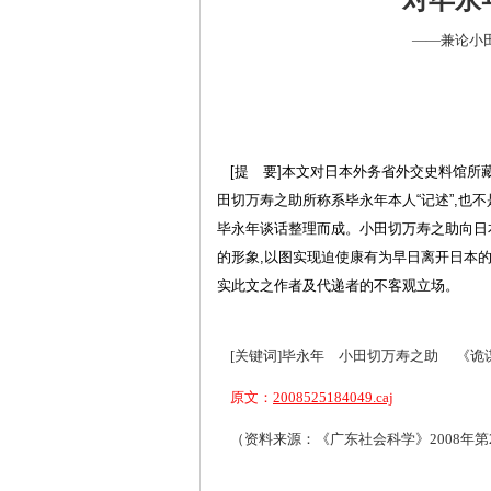
对毕永
——兼论小
[
提 要
]
本文对日本外务省外交史料馆所
田切万寿之助所称系毕永年本人“记述”
,
也不
毕永年谈话整理而成。小田切万寿之助向日
的形象
,
以图实现迫使康有为早日离开日本的
实此文之作者及代递者的不客观立场。
[关键词]毕永年 小田切万寿之助 《诡
原文：
2008525184049.caj
（资料来源：《广东社会科学》2008年第