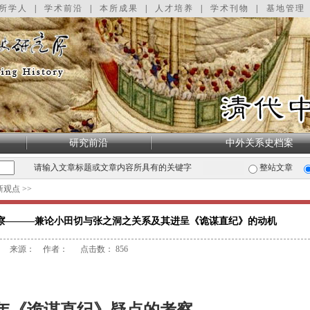
所学人
|
学术前沿
|
本所成果
|
人才培养
|
学术刊物
|
基地管理
研究前沿
中外关系史档案
请输入文章标题或文章内容所具有的关键字
整站文章
新观点
>>
察———兼论小田切与张之洞之关系及其进呈《诡谋直纪》的动机
来源： 作者： 点击数：
856