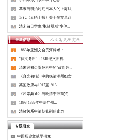
李鸿章苏州杀降事件还原
幕末与明治时期日本人的上海认...
近代《泰晤士报》关于辛亥革命...
清末留日学生“取缔规则”事件...
最新信息
1868年亚洲文会黄河科考：...
“祛文务质”：18世纪文质视...
清末民初边疆危机中的“政府外...
《真光初临》中的晚清潮州妇女...
英国政府与1917至1918...
《尺素频通》与晚清宁波商贸
1898-1899年中法广州...
清鲜关系中清朝礼制的张力
专题研究
中国历史文献学研究