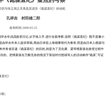
年《诡谋直纪》疑点的考察
田切与张之洞之关系及其进呈《诡谋直纪》的动机
孔祥吉 村田雄二郎
发布时间 2008-05-25
藏毕永年戊戌政变日记
,
从字体入手
,
进行全面考察
,
说明《诡谋直纪》既不是像小
是由毕永年本人提供草稿
,
再由日本驻上海领事馆代为誊录
,
而是由日本人根据与
本外务省呈递《诡谋直纪》的目的
,
则是为了丑化康、梁等维新派在政变过程中
目的。把维新派在万般无奈的情况下策划对付慈禧等人的活动称作“诡谋”
,
可证
谋直纪》
2期）