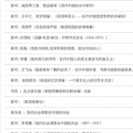
·
新书：滋贺秀三著、熊远报译《清代中国的法与审判》
·
新书：王中江、张宝明编：《语境和语义——近代中国思想世界的关键词》
·
新书：高翔宇《历史的地平线：晚清民国的多维镜像》
·
新书 | 邱雪松《启蒙•生意•政治：开明书店史论（1926-1953）》
·
新书 | 段炼《危机与转机:清末民初的道德、政治与知识人》
·
新书 | 李珊《面向西方的书写：近代中国人的英文著述与民族主义》
·
新书：王飞仙《版权谁有？翻印必究？：近代中国作者、书商与国家的版权角
·
新书： 欧阳哲生《胡适的北京情缘：一个新文化人的日常生活史》
·
书讯 ｜ 吴义雄主编《美国所藏容闳文献合编》出版
·
新书：《陈寅恪新论》
·
黄兴涛 ｜ 现代社会调查在中国的兴起
·
新书：李章鹏《现代社会调查在中国的兴起：1897—1937》