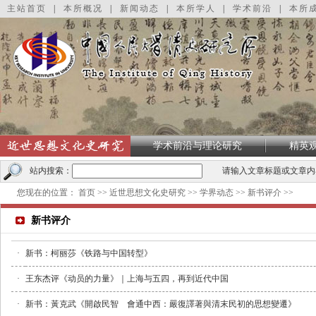
主站首页
|
本所概况
|
新闻动态
|
本所学人
|
学术前沿
|
本所
学术前沿与理论研究
精英
站内搜索：
请输入文章标题或文章内
您现在的位置：
首页
>>
近世思想文化史研究
>>
学界动态
>>
新书评介
>>
新书评介
·
新书：柯丽莎《铁路与中国转型》
·
王东杰评《动员的力量》｜上海与五四，再到近代中国
·
新书：黃克武《開啟民智 會通中西：嚴復譯著與清末民初的思想變遷》