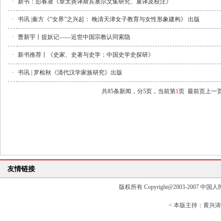
·
新书：彭春凌《章太炎译斯宾塞尔文集研究、重译及校注》
·
书讯 |秦方《“女界”之兴起： 晚清天津女子教育与女性形象建构》 出版
·
曹新宇丨捉妖记——近世中国宗教认同索隐
·
新书推荐丨《史家、史著与史学：中国史学史探研》
·
书讯 | 罗检秋《清代汉学家族研究》出版
共85条新闻，分5页，当前第
1
页
最前页
上一
友情链接
版权所有 Copyright@2003-2007 中国人民大学清
< 本版主持：黄兴涛> 