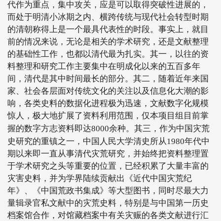
代作为重点，集中攻关，应是可以取得突破性进展的，
而处于明清小冰期之内、横跨传统与现代社会转型时期
的清朝称得上是一个最具代表性的时段。事实上，就目
前的情况来说，无论是相关的学术研究，还是文献整理
的基础性工作，也都以清代最为扎实。其一，以往的资
料整理和研究工作主要集中在明成化以来的五百多年
间，清代是其中时间最长的部分。其二，随着近年来国
家、社会各层面对传统文化的关注以及信息化大潮的影
响，各类史料的数据化进程极为迅速，文献数字化规模
惊人，极大地扩展了资料利用范围，仅本项目组目前掌
握的数字方志资料即达
8000
余种。其三，作为中国灾荒
史研究的重镇之一，中国人民大学清史所从
1980
年代中
期以来即一直从事清代灾荒研究，并始终把资料整理置
于学术研究之头等重要的位置，已经积累了大量丰富的
灾害史料，并为学界陆续贡献出《近代中国灾荒纪
年》、《中国荒政书集成》等大型图书，同时尽最大力
量辑录官私文献中的灾荒史料，特别是与中国第一历史
档案馆合作，对馆藏档案中有关灾赈的各类文献进行汇