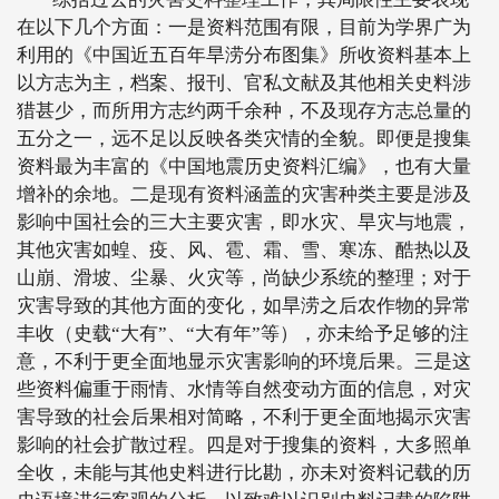
在以下几个方面：一是资料范围有限，目前为学界广为
利用的《中国近五百年旱涝分布图集》所收资料基本上
以方志为主，档案、报刊、官私文献及其他相关史料涉
猎甚少，而所用方志约两千余种，不及现存方志总量的
五分之一，远不足以反映各类灾情的全貌。即便是搜集
资料最为丰富的《中国地震历史资料汇编》，也有大量
增补的余地。二是现有资料涵盖的灾害种类主要是涉及
影响中国社会的三大主要灾害，即水灾、旱灾与地震，
其他灾害如蝗、疫、风、雹、霜、雪、寒冻、酷热以及
山崩、滑坡、尘暴、火灾等，尚缺少系统的整理；对于
灾害导致的其他方面的变化，如旱涝之后农作物的异常
丰收（史载“大有”、“大有年”等），亦未给予足够的注
意，不利于更全面地显示灾害影响的环境后果。三是这
些资料偏重于雨情、水情等自然变动方面的信息，对灾
害导致的社会后果相对简略，不利于更全面地揭示灾害
影响的社会扩散过程。四是对于搜集的资料，大多照单
全收，未能与其他史料进行比勘，亦未对资料记载的历