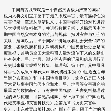
中国自古以来就是一个自然灾害极为严重的国家，
也为人类文明宝库留下了最为系统丰富，最有连续性的
灾害记录。至迟从明清以来，中国学者即开始对其进行
较大规模的资料整理，并进行数据分析，以揭示历史时
期中国自然灾害本身的特点与规律，探讨灾害与社会的
关联。建国以后，出于国家经济建设和社会安全保障的
需要，各级政府和相关科研机构对中国灾害历史更是高
度重视，曾动员全国大量科研力量对流传下来的文献史
料有关水、旱、地震、潮灾等灾害的记录和信息进行了
有史以来最大规模的搜集、整理和汇编工作，其中最具
标志性的成果
70
年代末
80
年代初出版的《中国近五百年
旱涝分布图集》和《中国地震目录》，迄今仍是国内外
学术界从事中国气候变化和水、旱、地震等灾害研究的
最重要的数据基础。（有关中国气候、灾害史料整理过
程的详尽梳理，可参见高建国、宋正海主编《中国近现
代减灾事业和灾害科技史》之第九章《历史灾害学
史》，山东教育出版社
2008
年版）但是，限于当时的历