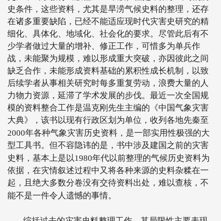
史条件，这些资料，尤其是旱涝气候史料的整理，还存
在诸多重要缺陷，已经不能适应现时代灾害史研究的精
细化、具体化、地域化、社会化的要求。尽管此后有不
少学者做过大量的增补、修正工作，可惜多为单兵作
战，未能聚为规模，难以形成重大突破，亦因彼此之间
缺乏合作，未能形成资料基础的累积性成长机制，以致
后续学者从事相关研究时每多重复劳动，浪费大量的人
力物力资源，延滞了学术发展的步伐。最近一次全国规
模的资料整合工作是温克刚先生主编的《中国气象灾害
大典》，该书以现有行政区划为单位，收列各地先秦至
2000
年各种气象灾害历史资料，是一部实用性极强的大
型工具书。但不容隐讳的是，书中涉及建国之前的灾害
史料，基本上是以
1980
年代以前整理的气候历史资料为
依据，在灾情叙述过程中又将各种来源的史料杂糅在一
起，且绝大多数分卷没有交待资料出处，难以查核，不
能不是一件令人遗憾的事情。
综括过去的灾害史料整理工作，其局限性主要表现