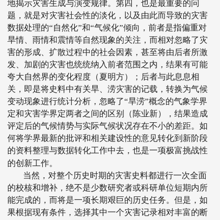
地揭示灾害生成与演变规律。第四，也是最重要的问
题，就是对灾害社会性的淡化，以及由此而导致的灾害
数据处理的“自然化”和“气候化”倾向，前者是指偏重对
旱情、雨情和震情等自然现象的关注，而相对忽略了灾
害的形成、扩散过程中的社会因素，甚至将由后者所激
发、加剧的灾害也统统纳入前者范围之内，结果有可能
夸大自然界的变化程度（夏明方）；后者与此息息相
关，即是将史料中有关旱、涝灾害的记载，转换为气候
变动现象进行统计分析，忽略了“旱涝”概念的气象学界
定和灾害学界定两者之间的区别（陈业新），结果造成
评定后的气候情势与实际气候状况存在不小的差距。如
何将学界最新的批评和相关建设性的意见转化到新阶段
的资料整理与数据转化工作中去，也是一项极富挑战性
的创新工作。
当然，对整个历史时期的灾害史料都进行一次全面
的校核和增补，绝不是少数研究者或科研单位短期内所
能完成的，而将是一项长期艰巨的历史任务。但是，如
果根据现有条件，选择其中一个灾害记录相对丰富的断