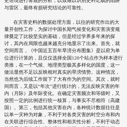
史语境进行客观的分析，以致难以识别史料记载的陷阱
与雷区，最终有损研究结论的可靠性。
在灾害史料的数据处理方面，以往的研究作出的大
量开创性工作，为探讨中国长期气候变化和灾害演变规
律奠定了比较坚实的基础，但是经过学界多年来的探
讨，其内在局限也越来越充分地显示了出来。首先，就
空间而言，《中国近五百年旱涝分布图集》是以府为单
位进行计算的，且仅仅选择全国
120
个站点作为样本进行
类推，在一个气候、地理类型极其多样化的国度，这一
做法显然不足以反映相对真实的旱涝情势。这种情况，
当然也为后续工作留下了大有作为的空间。其次，就时
间而言，又是以“年次”进行统计的，无法反映灾害的年
内（月际）及年际变化。在确定灾害频次和等级时，又
按照一定的比例进行统一核算，与事实不尽相符（高建
国）。第三，包括其他灾害在内，各种统计数据往往是
以单一灾种为对象，不利于对各类灾害的时空分布和内
在关联进行综合性、整体性和相关性分析，不利于动态