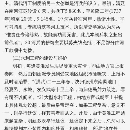
主。清代河工制度的另一大创举是河兵的设立。最初，清廷
6
5 860
(1737
在南河江苏段设
营，共兵丁
名，至乾隆二年
)
20
9 145
19
年
增至
营，
名。
河兵皆宿河岸，熟谙水性。平
时习骑射，专练填筑等河工技术。所以清史学家认为河兵
“惟责任专谙练熟，故能奏功而无害。此尤本朝兵制之超出
20
前代者”。
河兵的薪饷主要以募夫钱充抵，不足部分由河
工款项中划拨。
(
)
二
水利工程的建设与维护
明初，每逢黄淮发生决堤等重大灾情，即由地方官上报
奏闻，然后由朝廷派专员到受灾地区组织抢险赈灾，上报不
(
)
及时者治罪。“
洪武
二十三年春，决归德州东南凤池口，
经夏邑、永城。发兴武等十卫士卒，与归德民并力筑之。罪
21
有司不以闻者。”
大型水利工程，由地方官或朝臣上书提
出具体规划设想，最后由皇帝定夺，如果工程复杂，意见不
一，则举行廷议，择其善者而从之。此后，由于黄淮工程越
来越复杂，明廷多次举行廷议，廷议定下来之后，总河可以
根据规划在小范围内相度处置，相机修筑，所谓“将在外，