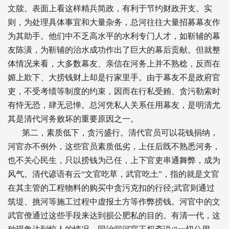
文牍。表面上看这样精兵简政，有利于节约财政开支。实
则，为处理具体事宜和大量杂务，总河往往大量招募幕友作
为其助手。他们中不乏高水平的水利专门人才，如靳辅的幕
友陈潢，为靳辅的治水成功作出了巨大的幕后贡献。但就整
体情况来看，大多数幕友、亲信在河务上并不熟稔，反而在
媚上欺下、大捞钱财上却是行家里手。由于幕友不是政府官
吏，不受考绩等制度的约束，因而在行私受贿、贪污勒索时
有恃无恐，肆无忌惮。总河凭私人关系任用幕友，是明清尤
其是清代河务败坏的重要原因之一。
第二，素质低下，贪污盛行。清代官员可以花钱捐纳，
河官亦不例外，这些官员素质低劣，上任后既不熟悉河务，
也不关心民生，只以捞钱为己任，上下官吏串通舞弊，成为
风气。清代谚语有云“文官吃草，武官吃土”，指的就是文官
;
在其主管的工程物料的购买中贪污克扣的行径
武官则通过
筑堤、挑河等施工过程中虚报土方等作弊捞钱。河官中的文
武官僚通过这些手段来达到损公肥私的目的。有清一代，这
: