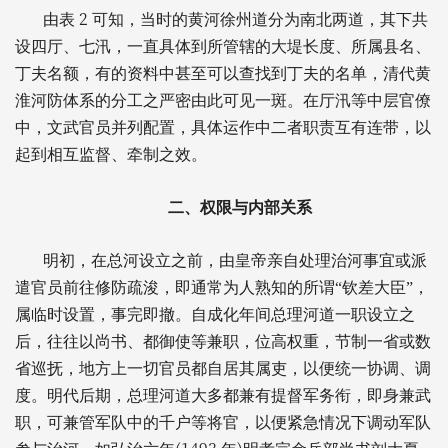
2
由表
可知，当时的黄河徐州道分为南北两道，其下共
设四厅、七汛，一直具体到所管辖的大堤长度、所属县名、
丁夫名额，有的资料中甚至可以查找到丁夫的名单，清代黄
淮河防体系的分工之严密由此可见一斑。在厅汛等中层官僚
中，文武官员并列配置，具体运作中二者职责互有连带，以
起到相互监督、牵制之效。
二、权限与内部关系
明初，在总河设立之前，由皇帝亲自处理治河事宜或派
遣官员前往修防疏浚，即通常为人熟知的所谓“钦差大臣”，
属临时设置，事完即撤。自成化年间总理河道一职设立之
后，往往以尚书、都御使等兼职，位高权重，节制一省或数
省巡抚，地方上一切官员都自居其属吏，以便统一协调、调
度。明代后期，总理河道大多都兼有提督军务衔，即身兼武
职，可兼管军队中的千户等将官，以便紧急情况下调动军队