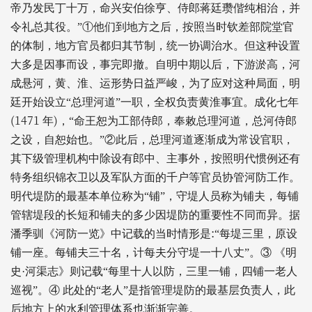
帝乃发民丁十万，命兴安伯徐亨、侍郎蒋廷瓒偕纯相治，并
令礼总其役。”①他们到地方之后，按照当时钦差部院堂官
的体制，地方官员都归其节制，统一协调治水。但这种设置
大多是因事而设，事完即撤。自明中期以后，下游淤高，河
成悬河，黄、淮、运形势日益严峻，为了应对这种局面，明
廷开始设立“总理河道”一职，全权负责黄淮事宜。成化七年
(1471
)
年
，“命王恕为工部侍郎，奉敕总理河道，总河侍郎
之设，自恕始也。”②此后，总理河道逐渐成为常设官职，
其下级管理机构中除设有郎中、主事外，按照明代惯例还有
特务组织锦衣卫以及军队方面的千户等官员协管河防工作。
明代堤防的最基本单位称为“铺”，守堤人员称为铺夫，每铺
管辖堤段的长短和铺夫的多少因堤防的重要性不同而异。据
:
潘季驯《河防一览》中记载的当时情形是
“每堤三里，原设
铺一座。每铺夫三十名，计每夫分守堤一十八丈”。③
《明
史·河渠志》则记载“每里十人以防，三里一铺，四铺一老人
巡视”。④
此处的“老人”是指管理堤防的最基层负责人，此
后地方上的水利管理体系也渐渐完善。