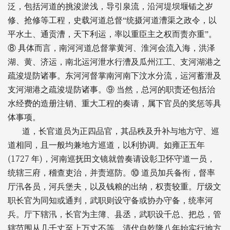
泛，包括河道的挑浚淤浅，导引泉流，沿河堤坝堰锸之岁
修、抢修等工程，史载河道总督“统摄河道漕渠之政令，以
平水土、通贡漕，天下利运，率以重臣主之权而责亦重”。
⑧
具体而言，南河河道总督掌黄河、淮河会流入海，洪泽
湖、黄、济运，南北运河泄水行漕及瓜州江工、支河湖港之
疏浚堤防诸事。东河河督掌南河南下汶水分流，运河蓄泄及
支河湖港之疏浚堤防诸事。⑨
当然，总河的职责还包括治
水经费的造册注销、重大工程的奏请，属下官员的奖惩等具
体事项。
道，长官道员为正四品官，其品秩及升补与地方守、巡
道相同，且一般均兼地方巡道，以利协调。如雍正五年
(1727
)
年
，河南巡抚田文镜就曾奏请设彰卫怀守道一员，
统辖三府，稽查吏治，并责巡防。⑩
道员加兵备衔，督率
厅汛各员，河兵堡夫，以及钱粮的出纳，权责较重。厅级文
职长官为同知或通判，武职则设守备或协办守备，统率河
兵。厅下辖汛，长官为主簿、县丞，武职设千总、把总，管
辖范围从几千丈至上万丈不等。清代自乾隆八年始实行地方