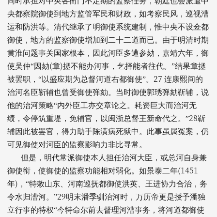
同时承担对中央各衙门不定期的监察任务，朝廷也会派遣中
央都察院御使到地方监管军民和财政，如考察民风，巡视漕
运和防洪等。清代继承了明御使系统建制，惟中央不设佥都
御使，地方的监察御使增加到二十二道而已。由于明清时期
黄淮问题事关国家根本，因此河臣多遭参劾，嘉靖六年，御
(
)
使吴仲“因劾
章
拯不能办河事，乞择能者往代。”结果章拯
27
被罢职，“以盛应期为总督河道右都御使”。
连康熙间的
治河名臣靳辅也曾受御使弹劾。当时御使郭琇弹劾靳辅，说
他的治河策略“内外臣工亦交章论之。耗资巨大而治河无
28
绩，令停筑重堤，免辅官，以闽浙总督王新命代之。”
靳
辅因此被罢官，得力助手陈潢病死狱中。此事虽属冤案，仍
可见御使对河臣的监察影响力非比寻常。
但是，明代常派御使本人担任治河大臣，或总河自身兼
(1451
御使衔，使御使的监察功能相对弱化。如景泰二年
)
年
，“特敕山东、河南巡抚都御使洪英、王进协力合治，务
29
令水归漕河。”
明末潘季驯治河时，万历帝更是授予潘独
立行事的特权“今特命尔前去督理河漕事务，将河道都御使