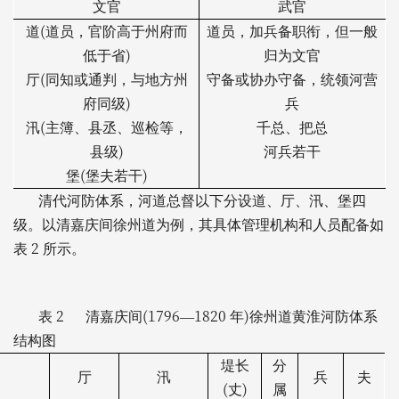
文官
武官
(
道
道员，官阶高于州府而
道员，加兵备职衔，但一般
)
低于省
归为文官
(
厅
同知或通判，与地方州
守备或协办守备，统领河营
)
府同级
兵
(
汛
主簿、县丞、巡检等，
千总、把总
)
县级
河兵若干
(
)
堡
堡夫若干
清代河防体系，河道总督以下分设道、厅、汛、堡四
级。以清嘉庆间徐州道为例，其具体管理机构和人员配备如
2
表
所示。
2
(1796
1820
)
表
清嘉庆间
—
年
徐州道黄淮河防体系
结构图
堤长
分
厅
汛
兵
夫
(
)
丈
属