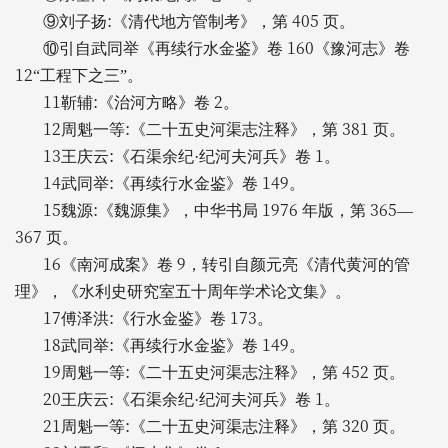
:
405
⑨刘子扬
《清代地方管制考》，第
页。
160
⑩引自武同举《再续行水金鉴》卷
《豫河志》卷
12
“工程下之三”。
11
:
2
靳辅
《治河方略》卷
。
12
:
381
周魁一等
《二十五史河渠志注释》，第
页。
13
:
1
王庆云
《石渠余纪·纪河夫河兵》卷
。
14
:
149
武同举
《再续行水金鉴》卷
。
15
:
1976
365
魏源
《魏源集》，中华书局
年版，第
—
367
页。
16
9
《南河成案》卷
，转引自颜元亮《清代黄河的管
理》，《水利史研究室五十周年学术论文集》。
17
:
173
傅泽洪
《行水金鉴》卷
。
18
:
149
武同举
《再续行水金鉴》卷
。
19
:
452
周魁一等
《二十五史河渠志注释》，第
页。
20
:
1
王庆云
《石渠余纪·纪河夫河兵》卷
。
21
:
320
周魁一等
《二十五史河渠志注释》，第
页。