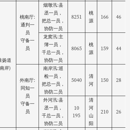
:
烟墩汛
县
丞一员，
桃
:
8251
166
46
桃南厅
把总一员，
源
通判一
协防一员
员
:
龙窝汛
主
守备一
簿一员，
桃
8065
159
44
员
千总一员，
源
淮扬道
协防一员
)
:
南岸
南岸汛
巡
检一员，
清
:
5040
150
28
外南厅
把总一员，
河
同知一
协防二员
员
:
外河汛
县
清
守备一
10
丞一员，
河
210
26
员
195
千总一员，
山
协防二员
阳