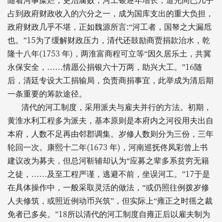
随着河事糜烂，吏治腐败，河工银逐年增长，道光间已几乎
占到政府财政收入的六分之一，成为国库支出的重大负担，
:
政府财政几乎不堪，正如魏源所言
“河工者，国帑之大漏卮
15
也。”
为了缓解财政压力，清代还鼓励商贾捐款治水，乾
(1753
)
隆十八年
年
，两淮富商程可立等“因久居乐土，共冀
16
永保安全，……情愿公捐银六十万两，助兴大工。”
随
后，清廷专设大工捐输局，负责商捐事宜，此举成为清后期
一条重要的筹款途径。
清代的河工制度，采用派夫与雇夫并行的方法。初期，
黄淮水利工程多为派夫，基本原则是本府内之河役用夫出自
本府，人数不足再由邻郡调集。岁修人数则分为三份，三年
(1673
)
轮回一次。康熙十二年
年
，河南巡抚佟凤彩曾上书
建议改为募夫，但总河靳辅却认为“应募之辈多系贫穷无籍
17
之徒，……及至工程严谨，逃避不前，坐误河工。”
于是
在具体操作中，一般采取灵活的做法，“或仍照往例拨岁修
人夫修筑，或照近例动币兴筑”，但实际上“雍正之时徭之裁
18
免者已多矣。”
所以清代的河工制度自雍正后以雇夫制为