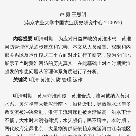
卢
勇
王思明
(
210095)
南京农业大学中国农业历史研究中心
:
内容提要
明清时期，为应对日益严峻的黄淮水患，黄淮
河防管理体系逐步建立和完善。本文从人员设置、权限和内
部关系以及运作模式三个方面对此进行了研究，较为全面地
展示了当时黄淮河防的历史真实，在此基础上对本时期黄淮
频发的水患问题从管理体系角度进行了分析。
:
关键词
明清
黄淮
河防
管理
运作
明清时期，黄河夺淮南侵，黄淮合流，淮河被纳入黄河
水系。黄河携带大量泥沙南下，沿途淤积，导致淮水北岸多
数支流被冲决紊乱，淮河干流河床也被逐渐淤高，洪水下泄
不畅，大水时常漫溢肆流，水灾频仍，民不聊生。本时期，
两代政府定鼎北京，大量物资供应依赖京杭运河由江南地区