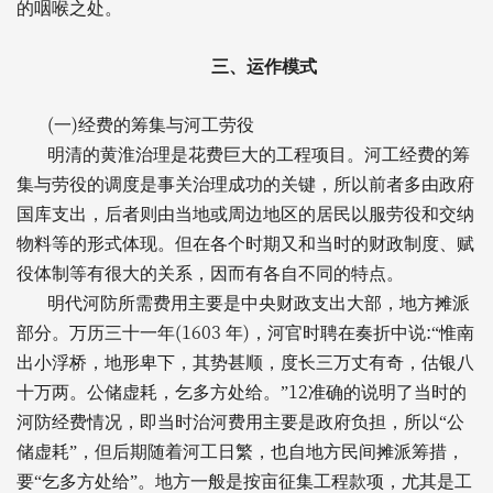
的咽喉之处。
三、运作模式
(
)
一
经费的筹集与河工劳役
明清的黄淮治理是花费巨大的工程项目。河工经费的筹
集与劳役的调度是事关治理成功的关键，所以前者多由政府
国库支出，后者则由当地或周边地区的居民以服劳役和交纳
物料等的形式体现。但在各个时期又和当时的财政制度、赋
役体制等有很大的关系，因而有各自不同的特点。
明代河防所需费用主要是中央财政支出大部，地方摊派
(1603
)
:
部分。万历三十一年
年
，河官时聘在奏折中说
“惟南
出小浮桥，地形卑下，其势甚顺，度长三万丈有奇，估银八
12
十万两。公储虚耗，乞多方处给。”
准确的说明了当时的
河防经费情况，即当时治河费用主要是政府负担，所以“公
储虚耗”，但后期随着河工日繁，也自地方民间摊派筹措，
要“乞多方处给”。地方一般是按亩征集工程款项，尤其是工