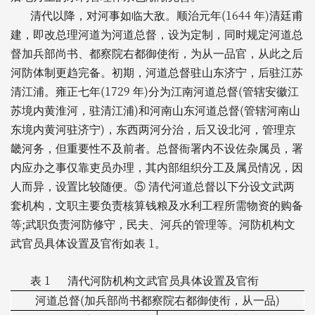
(1644
)
清代以降，对河事如临大敌。顺治元年
年
清廷甫
建，即改总理河道为河道总督，设为定制，同时规定河道总
督加兵部尚书、都察院右都御使衔，为从一品官，从此之后
河防体制更趋完备。初期，河道总督驻山东济宁，后驻江苏
(1729
)
(
清江浦。雍正七年
年
分为江南河道总督
管辖安徽江
)
(
苏境内黄淮河，驻清江浦
和河南山东河道总督
管辖河南山
)
东境内黄河驻济宁
，东西两河分治，后又设北河，管理京
畿河务，但重要性不及前者。总督衙署内不设佐杂属员，署
内应办之事仅靠吏员办理，其内部组织分工及属员情况，因
人而异，设置比较随便。⑤
清代河道总督以下分设文武两
套机构，文职主要负责核算钱粮及水利工程所需物资的购备
;
等
武职负责河防修守，民夫、河兵的管理等。河防机构文
1
武官员具体设置及官衔如表
。
1
表
清代河防机构文武官员具体设置及官衔
(
)
河道总督
加兵部尚书都察院右都御使衔，从一品