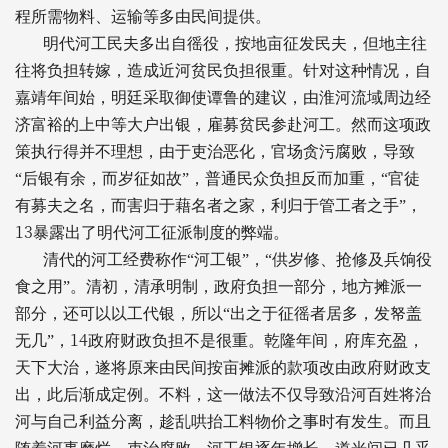
程所需物料、运输等多由民间提供。
明代河工民夫多出自徭役，按地亩征发民夫，但地主往
往将负担转嫁，造成近河贫民负担很重。针对这种情况，自
嘉靖年间始，明廷采取御使谭鲁的建议，由淮河流域周边经
济富裕的上中等大户出银，雇募贫民参赴河工。然而这项政
策执行得并不理想，由于吏治恶化，官场贪污腐败，导致
“后银有余，而岁征如故”，普通民众负担反而加重，“官徒
有募夫之名，而害归于藉名者之家，利归于管工者之手”，
13
暴露出了明代河工征派制度的弊端。
清代的河工经费称作“河工银”，“供岁修、抢修及兵饷役
食之用”。清初，清承明制，政府负担一部分，地方摊派一
部分，还可以以工代银，所以“出之于征徭者居多，发帑盖
14
无几”，
政府财政负担不是很重。乾隆年间，府库充盈，
天下大治，遂将原来由民间按亩摊派的款项改由政府财政支
出，此后渐成定例。不料，这一做法不仅导致沿河百姓将治
河与自己利益分离，趁乱哄抬工料物价之事时有发生。而且