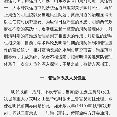
漕运北上，而运河的江苏、山东段多采用黄河河道，黄运合
一，大水冲决运道或泥沙致运道浅涩都关乎国计民生，再加
上周边的明祖陵以及当地民生问题，黄淮河道的治理显得比
以往任何时候都重要。为应付日益严重的水患，明清两代政
府在不断的实践中，逐渐建立起一整套的河防管理体系，对
明清时期的黄淮运治理起到了相当大的作用，对后世的影响
也很深远。目前，学术界论及明清时期的河防体制和管理运
作的著述较少，相对蓬勃发展的水利史研究而言，尚显薄弱
而零散，未成系统。笔者不揣浅陋，拟就明清黄淮河防管理
体系作一次全方位的深入探讨，不足之处，敬祈方家指正。
一、管理体系及人员设置
(
)
明代以前，治河并不设专官，当河流
主要是黄河
发生
决堤等重大水灾时才由皇帝临时派出主管官员前往处理。即
(1410
)
使在明代前期亦尚是如此，如永乐八年
年
秋“河决开
封，坏城二百余丈……时尚书宋礼、侍郎金纯方开会通河。