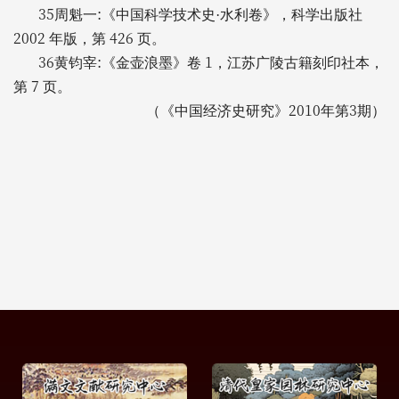
35
:
周魁一
《中国科学技术史·水利卷》，科学出版社
2002
426
年版，第
页。
36
:
1
黄钧宰
《金壶浪墨》卷
，江苏广陵古籍刻印社本，
7
第
页。
2010
3
（《中国经济史研究》
年第
期）