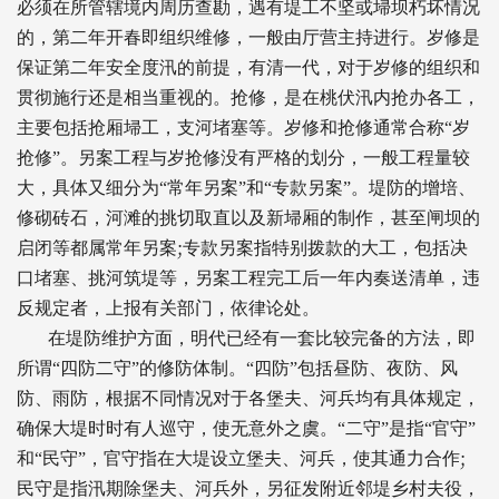
必须在所管辖境内周历查勘，遇有堤工不坚或埽坝朽坏情况
的，第二年开春即组织维修，一般由厅营主持进行。岁修是
保证第二年安全度汛的前提，有清一代，对于岁修的组织和
贯彻施行还是相当重视的。抢修，是在桃伏汛内抢办各工，
主要包括抢厢埽工，支河堵塞等。岁修和抢修通常合称“岁
抢修”。另案工程与岁抢修没有严格的划分，一般工程量较
大，具体又细分为“常年另案”和“专款另案”。堤防的增培、
修砌砖石，河滩的挑切取直以及新埽厢的制作，甚至闸坝的
;
启闭等都属常年另案
专款另案指特别拨款的大工，包括决
口堵塞、挑河筑堤等，另案工程完工后一年内奏送清单，违
反规定者，上报有关部门，依律论处。
在堤防维护方面，明代已经有一套比较完备的方法，即
所谓“四防二守”的修防体制。“四防”包括昼防、夜防、风
防、雨防，根据不同情况对于各堡夫、河兵均有具体规定，
确保大堤时时有人巡守，使无意外之虞。“二守”是指“官守”
;
和“民守”，官守指在大堤设立堡夫、河兵，使其通力合作
民守是指汛期除堡夫、河兵外，另征发附近邻堤乡村夫役，