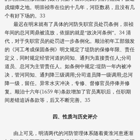
戍烟瘴之地。明崇祯帝在位的十几年，河臣数易，且没有几
33
个有好下场的。
最迟在明末就有了具体的河防失职官员处罚条例，崇祯
34
年间的总河周鼎被流放，依据的就是“故决河条例”。
清
代，对于失职官员的处罚进一步条例化。顺治初年工部颁发
的《河工考成保固条例》明文规定了堤防的保修年限、责任
;
定义，同时规定经管河道的同知、通判为直接责任人
分司
:
道员、总河为主管责任人。如条例中规定
堤防一年内被冲
;
;
决，管河同知、通判降三级调用
分司道员降一级调用
总河
降一级，留任。异常水灾冲决，专修、督修官员停俸并修
(1659
)
复。顺治十六年
年
条款增加了官员离职后，任职期
35
间差错追诉条款等，后又不断完善。
四、性质与历史评介
由上可见，明清两代的河防管理体系随着黄淮河患逐渐