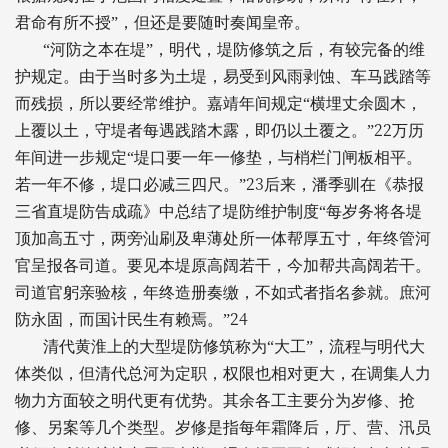
君命有所不授”，但还是要随时奏闻皇帝。
“河防之本在堤”，明代，堤防修筑之后，有较完备的维
护规定。由于当时多为土堤，易受到风雨剥蚀、车马践踏等
而残损，所以要经常维护。嘉靖年间规定“横埋丈余圆木，
22
上覆以土，守堤者每遇践踏木露，即仍以土覆之。”
万历
年间进一步规定“堤口要一年一修垫，与梢栏门闸板相平。
23
若一年不修，堤口必减三四尺。”
后来，潘季驯在《恭报
三省直堤防告成疏》中总结了堤防维护制度“每岁务将各堤
顶加高五寸，两旁汕刷及卑薄处所一体帮厚五寸，年终管河
官呈报各司道。要见本堤原高阔若干，今加帮共高阔若干。
司道官躬亲验核，年终造册奏缴，不如式者指名参就。庶河
24
防永固，而国计民生有赖焉。”
清代黄淮上的大型堤防修筑称为“大工”，流程与明代大
体类似，但清代总河为定职，权限也相对更大，在调集人力
物力方面较之明代更有优势。其余各工主要分为岁修、抢
修、另案等几个类型。岁修是指每年霜降后，厅、营、汛员