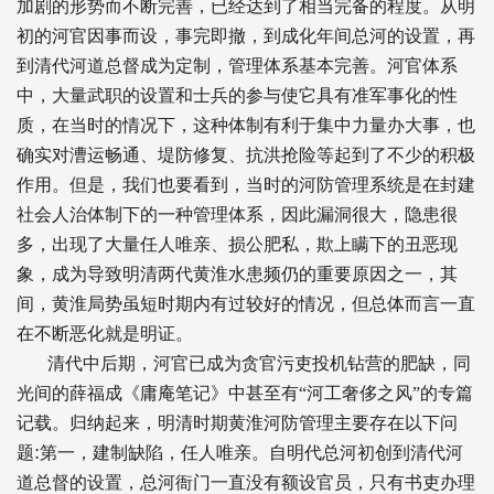
加剧的形势而不断完善，已经达到了相当完备的程度。从明
初的河官因事而设，事完即撤，到成化年间总河的设置，再
到清代河道总督成为定制，管理体系基本完善。河官体系
中，大量武职的设置和士兵的参与使它具有准军事化的性
质，在当时的情况下，这种体制有利于集中力量办大事，也
确实对漕运畅通、堤防修复、抗洪抢险等起到了不少的积极
作用。但是，我们也要看到，当时的河防管理系统是在封建
社会人治体制下的一种管理体系，因此漏洞很大，隐患很
多，出现了大量任人唯亲、损公肥私，欺上瞒下的丑恶现
象，成为导致明清两代黄淮水患频仍的重要原因之一，其
间，黄淮局势虽短时期内有过较好的情况，但总体而言一直
在不断恶化就是明证。
清代中后期，河官已成为贪官污吏投机钻营的肥缺，同
光间的薛福成《庸庵笔记》中甚至有“河工奢侈之风”的专篇
记载。归纳起来，明清时期黄淮河防管理主要存在以下问
:
题
第一，建制缺陷，任人唯亲。自明代总河初创到清代河
道总督的设置，总河衙门一直没有额设官员，只有书吏办理