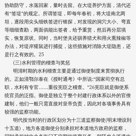
协助防守，水落回家，量时去留。在大堤养护方面，清代还
有“签堤”的规定。所谓签堤，即每年春初，将大堤南北两
坦，逐段用尖头细铁签进行锥探，对发现的洞穴大小、弯直
等细细查勘，两面俱能出签者，给予重赏，然后再分层填
实，恢复原状。同时，当时堡夫还驯养猎犬和用火熏辣椒等
办法，对堤岸獾鼠进行捕捉，这些措施对消除大堤隐患，还
25
是行之有效的。
(
)
三
水利管理的稽查与奖惩
明清时期的水利稽查主要是通过御使制度来贯彻执行
:
的。正如清鄂尔泰在《授时通考》中所说
“国家司空有总
26
职，水利有专官……重役宪臣之稽查。”
宪臣就是御使系
统官员的泛指。御使是独立于整个封建行政体系以外的官僚
建制，他们一般只需直接对皇帝负责，因此对各项事务具有
较强的监察功能。
(
明代按当时的行政区划分为十三道监察御使
明末增设到
)
十五道
，地方各道御使分别承担对本道地方政府的监察，