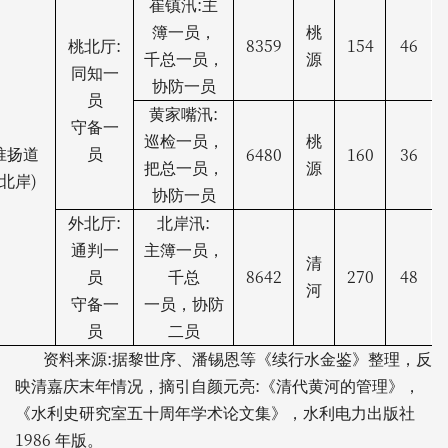
:
崔镇汛
主
簿一员，
桃
:
8359
154
46
桃北厅
千总一员，
源
同知一
协防一员
员
:
黄家嘴汛
守备一
巡检一员，
桃
6480
160
36
淮扬道
员
把总一员，
源
)
北岸
协防一员
:
:
外北厅
北岸汛
通判一
主簿一员，
清
8642
270
48
员
千总
河
守备一
一员，协防
员
二员
:
资料来源
据黎世序、潘锡恩等《续行水金鉴》整理，反
:
映清嘉庆末年情况，摘引自颜元亮
《清代黄河的管理》，
《水利史研究室五十周年学术论文集》，水利电力出版社
1986
年版。