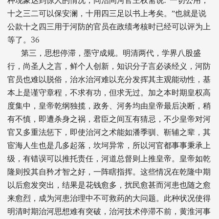
种现象达到惊人的情况，同治间河官王权斋说
“一切公用，
十之三二可以保安澜，十用四三足以书上考矣。”也就是说
公款十之四三用于河防的官员在政绩考核时已经可以评为上
36
等了。
第三，思想停滞，墨守成规。明清两代，学界八股盛
行，尚圣人之言，鲜个人创新，知识分子言必谈经义，河防
官员也难以脱俗，治水治河难以充分发挥其主观能动性，基
本上是谨守章程，不求有功，但求无过。加之本时期皇权高
度集中，皇帝乾纲独揽，政务、河务均由皇帝最后决断，稍
有不慎，即遭杀身之祸，君臣之间互有猜忌，不少皇帝对河
官又多重法惩下，即使治河之术能如潘季驯、靳辅之辈，其
宦海人生也是几多起落，坎坷异常，所以河官都事事秉承上
级，有错误可以推托责任，河道总督则上推皇帝。皇帝如乾
隆则投其自矜才智之好，一阵瞎指挥。这些情况在乾隆中期
以后愈发突出，结果是花钱愈多，扰民愈甚而河患也随之愈
来愈烈，成为河患治理中不可救药的大问题。此种状况使得
明清时期治河思想难有突破，治河技术停滞不前，黄淮河事