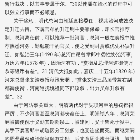
30
暂行裁决，以其事专属于尔。”
以使潘在治水的过程中可
以独立行事而不必顾忌。
关于奖惩，明代总河由朝廷直接委任，视其治河成效决
定升迁去留。下属官牟的升迁则主要靠保举，即长官推荐
制。总河离任前，可以推荐一批河官，总河一般在奏报中推
荐熟悉河务，勤勉能干的官员，使之受到封赏或优先补缺升
(1490
)
;
迁。如弘治三年
年
总河白昂曾举郎中娄性协治河事
(1578
)
万历六年
年
，因治河有功，“赏衡及总理河道御使万
31
(1820
)
恭等银币有差”。
清代大抵如此，嘉庆二十五年
年
河东总督张文浩奏报秋汛安澜，“赏张文浩三品顶带兼右副
都御使衔，河南巡抚姚祖同下部议叙，出力员牟升叙有
32
差”。
由于河防事关重大，明清两代对于失职河臣的惩罚都很
严厉，不少河官甚至总河都丧命任上。明崇祯八年，总河荣
嗣被御使倪于义劾其期罔误工，被逮问，父子皆死于狱中。
其手下属官郎中胡琏因分工独多，也受连坐而死。而继荣嗣
的周鼎虽然修治泇河颇有功勋，后来竟因为漕舟阻浅，被遣