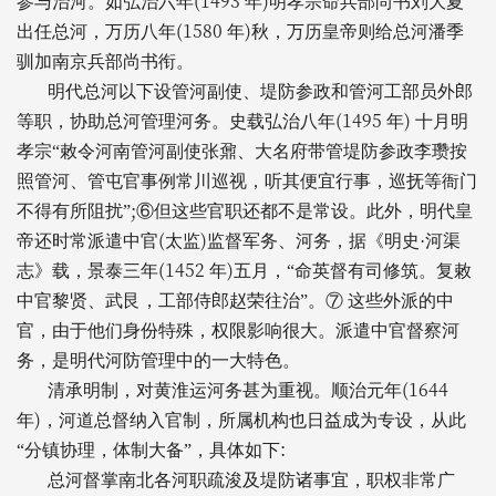
(1493
)
参与治河。如弘治六年
年
明孝宗命兵部尚书刘大夏
(1580
)
出任总河，万历八年
年
秋，万历皇帝则给总河潘季
驯加南京兵部尚书衔。
明代总河以下设管河副使、堤防参政和管河工部员外郎
(1495
)
等职，协助总河管理河务。史载弘治八年
年
十月明
孝宗“敕令河南管河副使张鼐、大名府带管堤防参政李瓒按
照管河、管屯官事例常川巡视，听其便宜行事，巡抚等衙门
;
不得有所阻扰”
⑥但这些官职还都不是常设。此外，明代皇
(
)
帝还时常派遣中官
太监
监督军务、河务，据《明史·河渠
(1452
)
志》载，景泰三年
年
五月，“命英督有司修筑。复敕
中官黎贤、武艮，工部侍郎赵荣往治”。⑦
这些外派的中
官，由于他们身份特殊，权限影响很大。派遣中官督察河
务，是明代河防管理中的一大特色。
(1644
清承明制，对黄淮运河务甚为重视。顺治元年
)
年
，河道总督纳入官制，所属机构也日益成为专设，从此
:
“分镇协理，体制大备”，具体如下
总河督掌南北各河职疏浚及堤防诸事宜，职权非常广