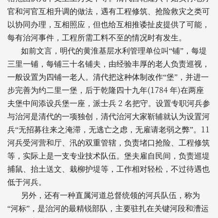
官和河官互相升调的做法，遇有工程修筑、抢险救灾之类可
以协同办理，互相照应，但也给互相推诿扯皮提供了可能，
每有治河事件，工程所需工料不至的情况时有发生。
如前文言，明代的黄淮基层水利管理单位叫“铺”，每堤
三里一铺，每铺三十名铺夫，由经验丰厚的老人负责巡视，
一般设置为四铺一老人。清代把这种体制改作“堡”，并进一
(1784
)
步完善为约二里一堡，后于乾隆四十九年
年
在两座
2
夫堡中间添设兵堡一座，派士兵
名把守。设置专职河兵参
与治河是清代的一项独创，清代治河大家靳辅就认为设置河
11
兵“无招募往来之淹滞，无逃亡之虑，无雇请老弱之弊”。
河兵受河营和厅、汛的双重管辖，负责堵口抢险、工程修筑
等，实际上是一支专业技术队伍。堡夫雇自民间，负责巡堤
捕鼠、抬土送文、栽柳护堤等，工作相对轻松，不过待遇也
低于河兵。
另外，还有一种直属河道总督统领的河兵队伍，称为
“河标”，是治河的最精锐部队，主要驻扎在关键河段和漕运