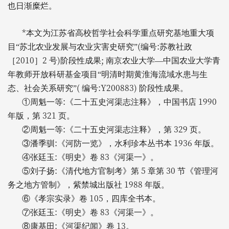
也日渐糜烂。
*
本文为江苏省高校哲学社会科学重点研究基地重大项
(
:
目“苏北农业发展与农业灾害史研究”
编号
苏教社政
2010
2
)
;
［
］
号
阶段性成果
南京农业大学—中国农业大学青
年教师开放科研基金项目“明清时期黄淮海流域水患与生
(
:Y200883)
态、社会关系研究”
编号
阶段性成果。
:
1990
①周魁一等
《二十五史河渠志注释》，中国书店
321
年版，第
页。
:
329
②周魁一等
《二十五史河渠志注释》，第
页。
:
1936
③潘季驯
《河防一览》，水利珍本丛书本
年版。
:
83
④张廷玉
《明史》卷
《河渠一》。
:
5
30
⑤刘子扬
《清代地方官制考》第
章第
节《管理河
1988
务之地方管制》，紫禁城出版社
年版。
105
⑥《孝宗实录》卷
，四库全书本。
:
83
⑦张廷玉
《明史》卷
《河渠一》。
:
13
⑧康基田
《河渠纪闻》卷
。