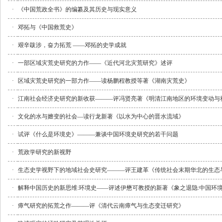
·
《中国荒政全书》的编纂及其历史与现实意义
·
邓拓与《中国救荒史》
·
艰辛跋涉，奋力拓荒 ——邓拓的史学成就
·
一部区域灾荒史研究的力作——《近代河北灾荒研究》述评
·
区域灾荒史研究的一部力作——读杨鹏程教授等著《湖南灾荒史》
·
江南社会经济史研究的新收获———评冯贤亮著《明清江南地区的环境变动与
·
文化的水与嬗变的社会—读行龙新著《以水为中心的晋水流域》
·
试评《什么是环境史》———兼谈中国环境史研究的若干问题
·
荒政学研究的新视野
·
生态史学视野下的地域社会史研究———评王建革《传统社会末期华北的生态
·
解释中国历史的新思维:环境史——评述伊懋可教授的新著《象之退隐:中国环
·
瘴气研究的拓荒之作———评《清代云南瘴气与生态变迁研究》