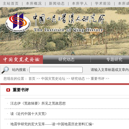
主站首页
|
本所概况
|
新闻动态
|
本所学人
|
学术前沿
|
本所
研究动态
专题研究
站内搜索：
请输入文章标题或文章内
您现在的位置：
首页
>>
中国灾荒史论坛
>>
研究动态
>>
重要书评
>>
重要书评
·
汪志伊《荒政辑要》所见之荒政思想
·
读《近代中国十大灾荒》
·
地震学研究的宏大宝库——读<中国地震历史资料汇编>