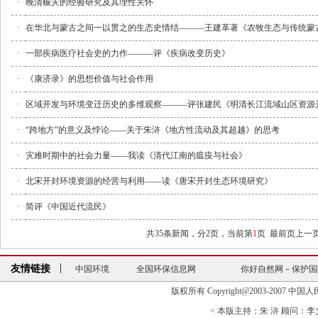
·
晚清赈灾的经验研究及其理性关怀
·
在华北与蒙古之间一以贯之的生态史情结———王建革著《农牧生态与传统蒙
·
一部疾病医疗社会史的力作———评《疾病改变历史》
·
《康济录》的思想价值与社会作用
·
区域开发与环境变迁历史的多维观察———评张建民《明清长江流域山区资源
·
“跨地方”的意义及悖论——关于朱浒《地方性流动及其超越》的思考
·
灾难时期中的社会力量——我读《清代江南的瘟疫与社会》
·
北宋开封环境资源的经营与利用——读《唐宋开封生态环境研究》
·
简评《中国近代流民》
共35条新闻，分2页，当前第
1
页
最前页
上一
友情链接
中国环境
全国环保信息网
你好自然网－保护国
中日韩环境信息网站
中国河网
环境与发展研
版权所有 Copyright@2003-2007 中国人民大学清
全国第一个“红十字运动研究中心”…
联合国环境规
< 本版主持：朱 浒 顾问：李文海