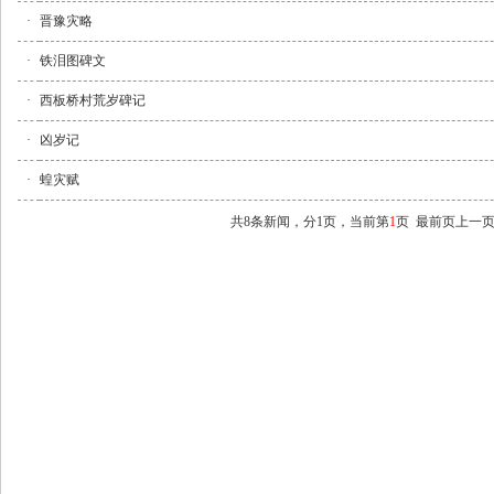
·
晋豫灾略
·
铁泪图碑文
·
西板桥村荒岁碑记
·
凶岁记
·
蝗灾赋
共8条新闻，分1页，当前第
1
页
最前页
上一