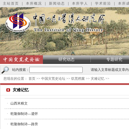
主站首页
|
本所概况
|
新闻动态
|
本所学人
|
学术前沿
|
本所
研究动态
专题研究
站内搜索：
请输入文章标题或文章内
您现在的位置：
首页
>>
中国灾荒史论坛
>>
饥荒档案
>>
灾难记忆
>>
灾难记忆
·
山西米粮文
·
乾隆御制诗---遣怀
·
乾隆御制诗---路旁