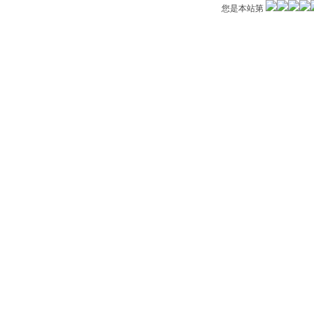
您是本站第
中日韩环境信息网站
中国河网
环境与发展研
全国第一个“红十字运动研究中心”…
联合国环境规