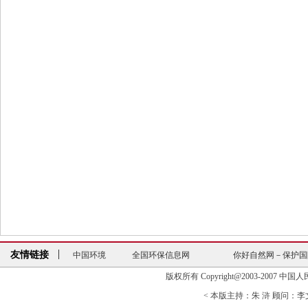
友情链接
中国环境
全国环保信息网
你好自然网－保护国
中日韩环境信息网站
中国河网
环境与发展研
版权所有 Copyright@2003-2007 中国人民大学清
全国第一个“红十字运动研究中心”…
联合国环境规
< 本版主持：朱 浒 顾问：李文海
中国环境
全国环保信息网
你好自然网－保护国