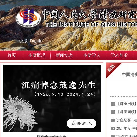
中文版
|
English
首页
本所概况
新闻动态
本所学人
学术前沿
中国清
【讲座回顾】
【讲座回顾】
讲座纪要 |
2024年度“
“清代舆图研