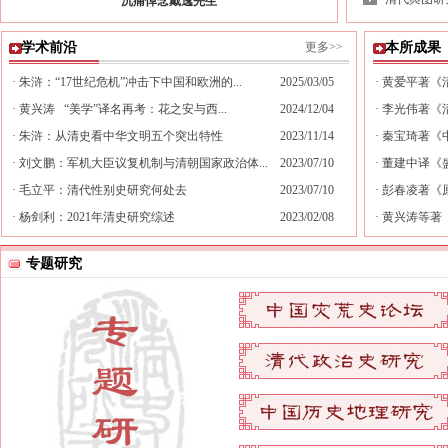
沉痛悼念戴逸先生
学术前沿
更多>>
本所成果
· 朱浒：“17世纪危机”冲击下中国和欧洲的...
2025/03/05
· 黄爱平著
· 黄兴涛 “美学”译名再考：花之安与西...
2024/12/04
· 李光伟著《
· 朱浒：从清史看中华文明五个突出特性
2023/11/14
· 秦宝琦著
· 刘文鹏：军机大臣议复机制与清朝国家政治体...
2023/07/10
· 董建中译《
· 毛立平：清代性别史研究何处去
2023/07/10
· 彭春凌著《
· 杨剑利：2021年清史研究综述
2023/02/08
· 黄兴涛等著
专题研究