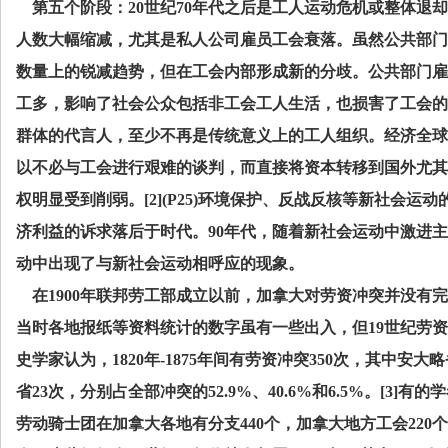
第五个阶段：
20
世纪
70
年代之后是工人运动危机或整体退却
人数大幅缩减，尤其是私人公司雇员工会衰落。虽然公共部门
数量上的锐减趋势，但在工会内部形成新的分歧。公共部门雇
工多，影响了社会公众包括非工会工人生活，也损害了工会的
群体的代言人，至少不再是传统意义上的工人组织。经济全球
以不必与工会进行艰难的谈判，而直接将资本转移到国外尤其
权明显受到削弱。
[2](P25)
环境保护、反战反核等新社会运动
济利益的诉求落后于时代。
90
年代，随着新社会运动中激进主
动中出现了与新社会运动相呼应的现象。
在
1900
年联邦劳工部成立以前，加拿大对劳资冲突并没有完
当时各地报纸等资料统计的数字虽有一些出入，但
19
世纪劳资
史学家认为，
1820
年
-1875
年间有劳资冲突
350
次，其中安大略
省
23
次，分别占全部冲突的
52.9%
、
40.6%
和
6.5%
。
[3]
有的学
劳动骑士团在加拿大各地有分支
440
个，加拿大地方工会
220
个