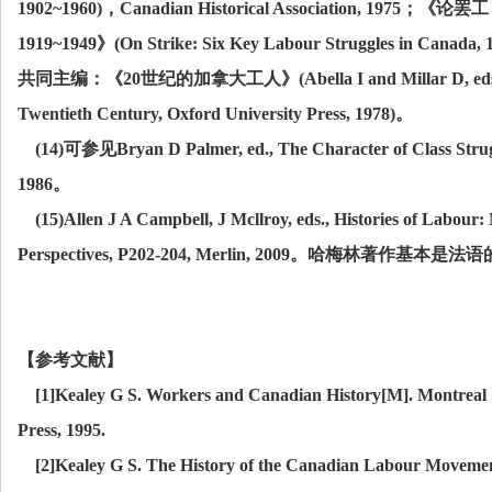
1902~1960)
，
Canadian Historical Association, 1975
；《论罢工
1919~1949
》
(On Strike: Six Key Labour Struggles in Canada, 
共同主编：《
20
世纪的加拿大工人》
(Abella I and Millar D, e
Twentieth Century, Oxford University Press, 1978)
。
(14)
可参见
Bryan D Palmer, ed., The Character of Class Stru
1986
。
(15)Allen J A Campbell, J Mcllroy, eds., Histories of Labour: 
Perspectives, P202-204, Merlin, 2009
。哈梅林著作基本是法语
【参考文献】
[1]Kealey G S. Workers and Canadian History[M]. Montreal &
Press, 1995.
[2]Kealey G S. The History of the Canadian Labour Movemen