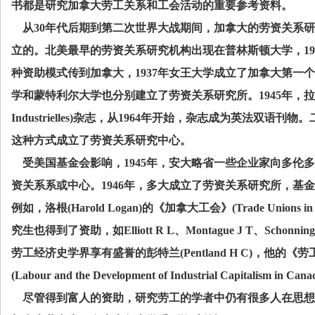
书都是研究加拿大劳工关系和工会活动的重要参考资料。
从
30
年代后期到第二次世界大战期间，加拿大的劳资关系研
立的。北美最早的劳资关系研究机构出现在普林斯顿大学，
19
种资助模式传到加拿大，
1937
年女王大学成立了加拿大第一个
学和蒙特利尔大学也分别建立了劳资关系研究所。
1945
年，拉
Industrielles)
杂志，从
1964
年开始，杂志成为英法双语刊物。
这种方式成立了劳资关系研究中心。
受美国基金会影响，
1945
年，安大略省一些企业家向多伦多
资关系系或中心。
1946
年，多大成立了劳资关系研究所，基金
例如，洛根
(Harold Logan)
的《加拿大工会》
(Trade Unions in
究生也得到了资助，如
Elliott R L
、
Montague J T
、
Schonning
劳工经济史学界享有盛誉的彭特兰
(Pentland H C)
，他的《劳
(Labour and the Development of Industrial Capitalism in Cana
尽管得到富人的资助，研究劳工的学者中仍有很多人在思想