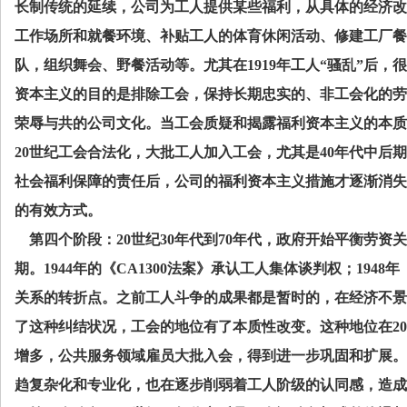
长制传统的延续，公司为工人提供某些福利，从具体的经济改
工作场所和就餐环境、补贴工人的体育休闲活动、修建工厂餐
队，组织舞会、野餐活动等。尤其在
1919
年工人“骚乱”后，
资本主义的目的是排除工会，保持长期忠实的、非工会化的劳
荣辱与共的公司文化。当工会质疑和揭露福利资本主义的本质
20
世纪工会合法化，大批工人加入工会，尤其是
40
年代中后期
社会福利保障的责任后，公司的福利资本主义措施才逐渐消失
的有效方式。
第四个阶段：
20
世纪
30
年代到
70
年代，政府开始平衡劳资关
期。
1944
年的《
CA1300
法案》承认工人集体谈判权；
1948
年
关系的转折点。之前工人斗争的成果都是暂时的，在经济不景
了这种纠结状况，工会的地位有了本质性改变。这种地位在
20
增多，公共服务领域雇员大批入会，得到进一步巩固和扩展。
趋复杂化和专业化，也在逐步削弱着工人阶级的认同感，造成