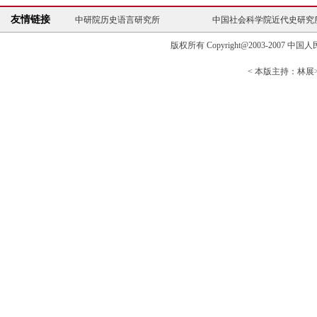
中研院历史语言研究所
中国社会科学院近代史研究
友情链接
台北故宫博物院
复旦大学历史地理研究中心
史学理论与史学史研究中心
中国高校人文社会科
版权所有 Copyright@2003-2007 中国人民大学清
中研院历史语言研究所
中国社会科学院近代史研究
台北故宫博物院
复旦大学历史地理研究中心
< 本版主持：林展> 
史学理论与史学史研究中心
中国高校人文社会科