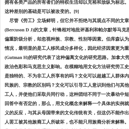
拥有各类产品的所有者们的特权生活却以充裕和放纵为标志。
这种差别的基础是可以被改变的。
[9]
尽管《劳工》立场鲜明，但它并不拒绝与其观点不同的文章
(Bercuson D J)
的文章，针锋相对地批评基利和帕尔默等马克
偏重阶级分析，却忽视种族、宗教、性别等因素。伯库森认为
情况，最明显的是工人移民成分多样化，因此经济因素更为重
(Gutman H)
的研究代表了这种偏离文化的研究思路。加拿大
政治色彩和马克思主义影响。在模糊地用文化方法研究劳工史
是独特的、不为非工人所享有的吗？文化可以超越工人群体内
民族的、宗教的区别吗？文化可以引导工人意识到他们与其他
工人，并使他们采取共同行动，这种团结不同于一次暴动中短
回答中有否定的，那么，用文化概念来解释一个具体的实例就
义的反应，与其从母国带来的文化传统有关，但这仍不能作出
人罢工被其他族裔工人所破坏，也不能只用族裔分析来解释。