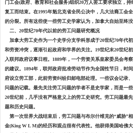
门工会
(
政府、教育和社会服务
)
组织
20
万人罢工要求独立，持
复工而结束。在
1995
年魁北克省全民公决中，几大法裔工会全
的分裂。所有这些使一些劳工史学家认为，加拿大自始至终没
二、
20
世纪
70
年代以前的劳工问题研究概况
加拿大劳工史作为一个史学分支学科形成于
20
世纪
70
年代初
和劳资冲突，逐渐引起政府和学界的关注。
19
世纪末
20
世纪初
入联邦政府议事日程。
1889
年，一个劳资关系皇家委员会考察
的建议。
1894
年，联邦政府批准劳动节作为全国性节日，时间
府设立劳工部，此前劳资纠纷归邮电部处理。一些议会记录、
问题的记载。最先关注劳工问题的学者不是史学家，而是一些
20
世纪前，几乎没有严格意义上的劳工史研究。劳工问题最先
题和历史问题。
第一次世界大战结束后，劳工问题与布尔什维克的“威胁”
金
(King W L M)
的经历和观点很有代表性。他获得美国哈佛大