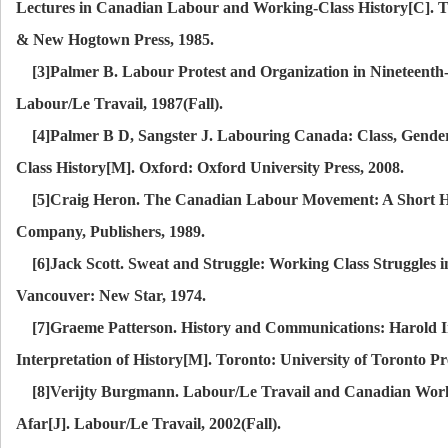
Lectures in Canadian Labour and Working-Class History[C]. 
& New Hogtown Press, 1985.
[3]Palmer B. Labour Protest and Organization in Nineteenth
Labour/Le Travail, 1987(Fall).
[4]Palmer B D, Sangster J. Labouring Canada: Class, Gende
Class History[M]. Oxford: Oxford University Press, 2008.
[5]Craig Heron. The Canadian Labour Movement: A Short Hi
Company, Publishers, 1989.
[6]Jack Scott. Sweat and Struggle: Working Class Struggles 
Vancouver: New Star, 1974.
[7]Graeme Patterson. History and Communications: Harold I
Interpretation of History[M]. Toronto: University of Toronto Pr
[8]Verijty Burgmann. Labour/Le Travail and Canadian Worki
Afar[J]. Labour/Le Travail, 2002(Fall).