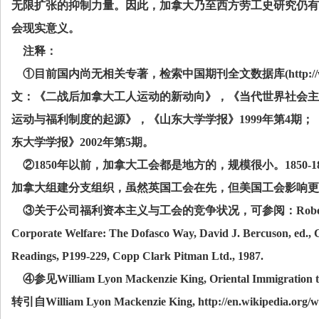
无限扩张的抑制力量。因此，加拿大乃至西方劳工史研究仍有
会现实意义。
注释：
①目前国内尚无相关专著，检索中国期刊全文数据库
(http:/
文：《二战后加拿大工人运动的新动向》，《当代世界社会主
运动与福利制度的起源》，《山东大学学报》
1999
年第
4
期；
东大学学报》
2002
年第
5
期。
②
1850
年以前，加拿大工会都是地方的，规模很小。
1850-1
加拿大组建分支组织，虽然英国工会在先，但美国工会影响更
③关于公司福利资本主义与工会的竞争状况，可参阅：
Robe
Corporate Welfare: The Dofasco Way, David J. Bercuson, ed., 
Readings, P199-229, Copp Clark Pitman Ltd., 1987.
④参见
William Lyon Mackenzie King, Oriental Immigration t
转引自
William Lyon Mackenzie King, http://en.wikipedia.org/