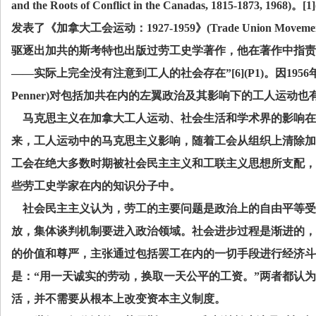
and the Roots of Conflict in the Canadas, 1815-1873, 1968)
。
[1
发表了《加拿大工会运动：
1927-1959
》
(Trade Union Movemen
驱逐出加共的斯考特也出版过劳工史学著作，他在著作中指责
——实际上完全没有注意到工人的社会存在”
[6](P1)
。因
1956
Penner)
对包括加共在内的左翼政治及其影响下的工人运动也
马克思主义在加拿大工人运动、社会生活和学术界的影响在
来，工人运动中的马克思主义影响，随着工会从组织上清除加
工会在绝大多数时期被社会民主主义和工联主义思想所支配，
些劳工史学家在内的知识分子中。
社会民主主义认为，劳工的主要问题是政治上的自由平等受
放，集体谈判机制要进入政治领域。社会进步过程是渐进的，
的价值和尊严，主张通过包括罢工在内的一切手段进行经济斗
是：“用一天诚实的劳动，换取一天公平的工资。”两者都认
活，并不需要从根本上改变资本主义制度。