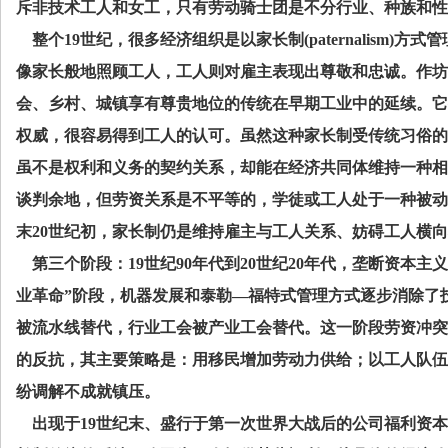
斥非技术工人和女工，只有劳动骑士团是不分行业、种族和性
整个
19
世纪，很多经济组织是以家长制
(paternalism)
方式管
像家长般地照顾工人，工人则对雇主表现出尊敬和忠诚。作坊
会、乡村、城镇享有尊贵地位的传统在早期工业中的延续。它
权威，很容易得到工人的认可。虽然这种家长制受传统习俗的
虽不是权利和义务的契约关系，却能在经济共同体维持一种相
谈判余地，但劳资关系是不平等的，学徒或工人处于一种被动
末
20
世纪初，家长制仍是维持雇主与工人关系、妨碍工人横向
第三个阶段：
19
世纪
90
年代到
20
世纪
20
年代，垄断资本主义
业革命”阶段，机器发展和泰勒—福特式管理方式逐步消除了
被流水线替代，行业工会被产业工会替代。这一阶段劳资冲突
的反抗，其主要策略是：用移民增加劳动力供给；以工人队伍
纷调解不成就镇压。
出现于
19
世纪末、盛行于第一次世界大战后的公司福利资本