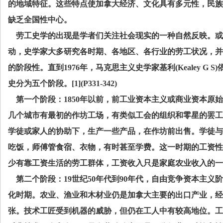
的地域特征。这些特点使加拿大经济、文化具有多元性，民族
缺乏全国性中心。
劳工史学的出现是学者们关注社会现实的一种自然反映。或
动，史学家大多研究各时期、各地区、各行业的劳工状况，并
的阶段性。直到
1976
年，马克思主义史学家基利
(Kealey G S)
史分为五个阶段。
[1](P331-342)
第一个阶段：
1850
年以前，前工业资本主义或商业资本原始
几个城市有最初的作坊工场，有类似工会的组织和零星的罢工
学徒或家人的协助下，生产一些产品，在作坊前出售。学徒与
吃饭，师傅管食宿、衣物，有时甚至学费。这一时期的工资性
少有靠工资生活的劳工群体，工资收入只是家庭农业收入的一
第二个阶段：
19
世纪
50
年代到
90
年代，自由竞争资本主义阶
化时期。农业、渔业和木材业仍是加拿大主要的出口产业，经
张。技术工匠受到机器的威胁，但仍在工人中有较高地位。工