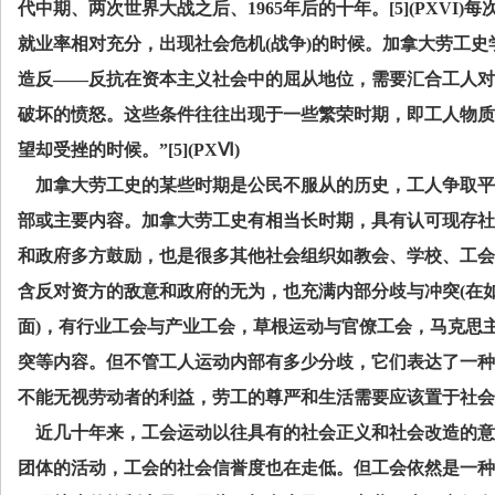
代中期、两次世界大战之后、
1965
年后的十年。
[5](PXVI)
每
就业率相对充分，出现社会危机
(
战争
)
的时候。加拿大劳工史
造反——反抗在资本主义社会中的屈从地位，需要汇合工人对
破坏的愤怒。这些条件往往出现于一些繁荣时期，即工人物质
望却受挫的时候。”
[5](PX
Ⅵ
)
加拿大劳工史的某些时期是公民不服从的历史，工人争取平
部或主要内容。加拿大劳工史有相当长时期，具有认可现存社
和政府多方鼓励，也是很多其他社会组织如教会、学校、工会
含反对资方的敌意和政府的无为，也充满内部分歧与冲突
(
在
面
)
，有行业工会与产业工会，草根运动与官僚工会，马克思
突等内容。但不管工人运动内部有多少分歧，它们表达了一种
不能无视劳动者的利益，劳工的尊严和生活需要应该置于社会
近几十年来，工会运动以往具有的社会正义和社会改造的意
团体的活动，工会的社会信誉度也在走低。但工会依然是一种