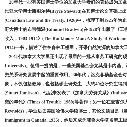
20
年代一些有美国博士学位的加拿大学者们的著述成为加拿
比亚大学博士斯图尔特
(Bryce Steward)
在其博士论文基础上出
(Canadian Law and the Treaty, 1926)
中，梳理了到
1925
年为止
哥大博士的布雷德温
(Edmund Bradwin)
在
1928
年出版了《工
收入，
1903-1914
》
(The Bunkhouse Man: A Study of Work and
1914)
一书，描述了住在森林工棚里，开采自然资源的加拿大
20
年代加拿大大学里还出现了最早的一批从事劳工研究的硕
University)
。值得一提的是，一些美国基金会尤其是卡内基、
资关系研究发展中起的重要作用。
30
年代，洛克菲勒基金会对
象，不仅包括教师，也包括硕士研究生，大约
40
位研究生得到
(Stuart Jamieson)
，他后来发表了《加拿大劳资关系》
(Industr
突的年代》
(Times of Trouble, 1968)
等著作；另一位在麦吉尔
Reynolds)
，毕业后去美国哈佛大学读博士，其论文题目是《
Immigrant in Canada, 1935)
，他后来成为耶鲁大学著名劳工