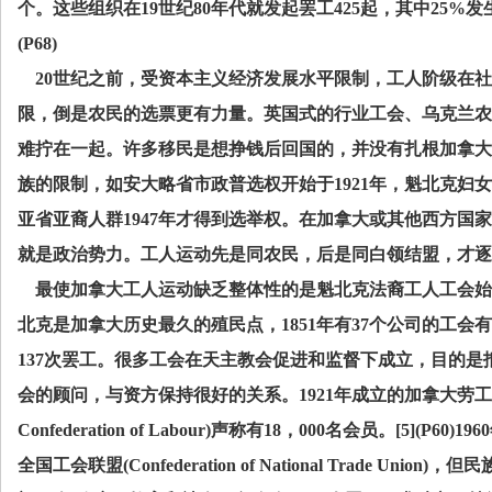
个。这些组织在
19
世纪
80
年代就发起罢工
425
起，其中
25%
发
(P68)
20
世纪之前，受资本主义经济发展水平限制，工人阶级在社
限，倒是农民的选票更有力量。英国式的行业工会、乌克兰农
难拧在一起。许多移民是想挣钱后回国的，并没有扎根加拿大
族的限制，如安大略省市政普选权开始于
1921
年，魁北克妇女
亚省亚裔人群
1947
年才得到选举权。在加拿大或其他西方国家
就是政治势力。工人运动先是同农民，后是同白领结盟，才逐
最使加拿大工人运动缺乏整体性的是魁北克法裔工人工会始
北克是加拿大历史最久的殖民点，
1851
年有
37
个公司的工会有
137
次罢工。很多工会在天主教会促进和监督下成立，目的是
会的顾问，与资方保持很好的关系。
1921
年成立的加拿大劳工
Confederation of Labour)
声称有
18
，
000
名会员。
[5](P60)1960
全国工会联盟
(Confederation of National Trade Union)
，但民