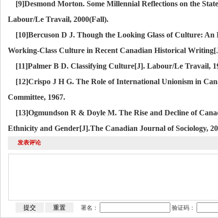
[9]Desmond Morton. Some Millennial Reflections on the State
Labour/Le Travail, 2000(Fall).
[10]Bercuson D J. Though the Looking Glass of Culture: An 
Working-Class Culture in Recent Canadian Historical Writing[J
[11]Palmer B D. Classifying Culture[J]. Labour/Le Travail,
[12]Crispo J H G. The Role of International Unionism in Ca
Committee, 1967.
[13]Ogmundson R & Doyle M. The Rise and Decline of Canadi
Ethnicity and Gender[J].The Canadian Journal of Sociology, 
发表评论
署名：
验证码：