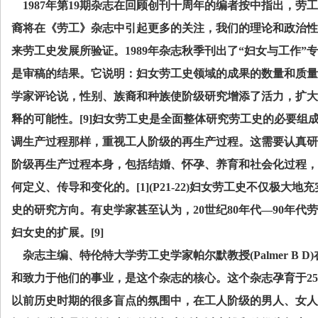
1987
年第
19
期杂志在回顾创刊十周年的编者按中指出，劳工
裔将在《劳工》杂志中引起更多的关注，我们的理论和政治性
来劳工史发展所验证。
1989
年杂志秋季刊出了“妇女与工作”
是审稿的结果。它说明：妇女劳工史领域的成果的数量和质量
学家评论说，性别、族裔和种族使阶级研究增添了活力，扩大
释的可能性。
[9]
妇女劳工史是全面整体研究劳工史的必要组
调生产过程那样，重视工人阶级的再生产过程。这需要认真研
阶级再生产过程本身，包括结婚、怀孕、养育和社会化过程，
何定义、传导和变化的。
[1](P21-22)
妇女劳工史不仅极大地充
史的研究方向。有史学家甚至认为，
20
世纪
80
年代—
90
年代劳
妇女史的扩展。
[9]
杂志主编、特伦特大学劳工史学家帕尔默教授
(Palmer B D)
和致力于他们的事业，是这个杂志的核心。这个杂志孕育于
25
以前历史时期的很多盲点的氛围中，在工人阶级的男人、女人