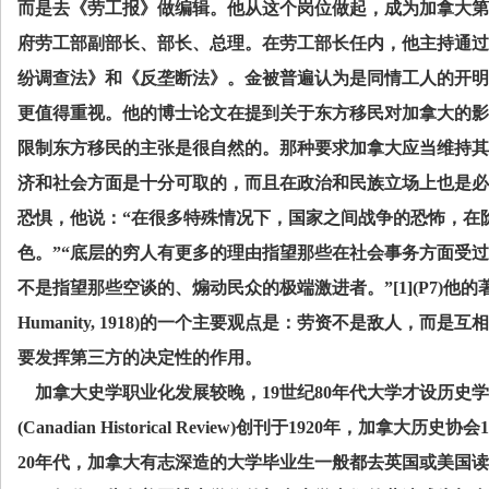
而是去《劳工报》做编辑。他从这个岗位做起，成为加拿大第
府劳工部副部长、部长、总理。在劳工部长任内，他主持通过
纷调查法》和《反垄断法》。金被普遍认为是同情工人的开明
更值得重视。他的博士论文在提到关于东方移民对加拿大的影
限制东方移民的主张是很自然的。那种要求加拿大应当维持其
济和社会方面是十分可取的，而且在政治和民族立场上也是必
恐惧，他说：“在很多特殊情况下，国家之间战争的恐怖，在
色。”“底层的穷人有更多的理由指望那些在社会事务方面受
不是指望那些空谈的、煽动民众的极端激进者。”
[1](P7)
他的
Humanity, 1918)
的一个主要观点是：劳资不是敌人，而是互相
要发挥第三方的决定性的作用。
加拿大史学职业化发展较晚，
19
世纪
80
年代大学才设历史学
(Canadian Historical Review)
创刊于
1920
年，加拿大历史协会
1
20
年代，加拿大有志深造的大学毕业生一般都去英国或美国读