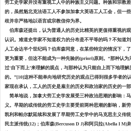
劳工史学家并没有重视工人中的种族主义问题。种族和宗教差
的，虽然魁北克法语工人不参加加拿大英语工人工会，但一些
歧并非严格地以语言或宗教信仰为界。
伯库森还提出，认为普通人的历史比精英的更值得重视的观
认识。难道史学家不知道权力的分布是不平等的吗？不知道刘
人工会达半个世纪吗？伯库森同意，在某些特定的情况下，了
更为重要，但这不能成为一种先验的
(priori)
原则。“那种认为
过‘自下而上’来理解的观点，与那种认为只能自上而下地理
的。”
[10]
这种不能单向地研究历史的观点已得到很多学者的认
家现在承认，工人的历史是雇主的历史和政治家的历史的一部
简单地说，加拿大劳工史学发展受三种政治思潮的影响：马
义。早期的或传统的劳工史学主要受前两种思潮的影响，新劳
凯利和帕尔默延续和发展了早期劳工史学中的马克思主义传统
民主派传统
(12)
；伯库森
(Bercuson D J)
和阿贝拉
(Abella I M)