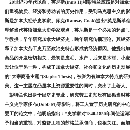
20
世纪
70
年代以前，英尼斯
(Innis H)
和彭特兰应该是对加拿
们重视物质、经济和劳动者的历史作用，受到马克思主义的影
斯是加拿大经济史学家。库克
(Ramsay Cook)
提出“英尼斯革命
理解当代英语加拿大史学家观点，英尼斯是一个必须的起点”
学教授，早年研究加拿大经济史，晚年研究传播理论。其经济
释了加拿大劳工史乃至政治史特点形成的经济原因。他提出加
商品的开发密切相关，最初是皮毛、水产，后来是木材、小麦
发让位于另一种，构成了加拿大经济、社会和文化的历史发展
的“大宗商品主题”
(Staples Thesis)
，被誉为有加拿大特点的研
美。这一主题在凸显本土资源重要性的同时，突出了土著人、
彭特兰也出身于经济史专业，研究劳工史却没有因循当时英
主义史学家多布
(Dobb M)
等影响，将工人置于历史研究的中
罢工的论文中，他明确指出：“史学家对
1840-1850
年间使运河
予相当的重视，对监督工程的苏格兰承包商，也很关注。而加