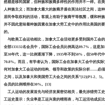
然都是移民国家，但种族和族裔多样性的作用并不一样。在美
人种族主义；而加拿大最大的族裔矛盾在英法社区之间，这种
居民争取权利的活动，客观上有助于族裔平等氛围，缓和种族
并不因此意味着种族因素在加拿大劳工史中的作用比美国的要
的。
与欧美工会运动相比，加拿大工会活动更多受到国外工会的
全部
133132
名会员中，国际工会会员比例高达
89.7%
，这是加
至
30
年代，这一比例逐渐下降，
1935
年不到
50%
，但
50
年代中
70.8%
。而且，有学者认为，国际工会在加拿大工会中的实际
何对加拿大工会运动的结构、领导和政策的实际分析……必须
之间，以及加拿大和美国劳工大会之间的关系”
[12](P1-2
、
5)
会员的比例维持在
30%
。
[13]
工人运动的发展首先与经济发展密切相关，最先涉猎劳工史
工运史显示：失业率是工运兴衰的晴雨表，与工运活动成反比