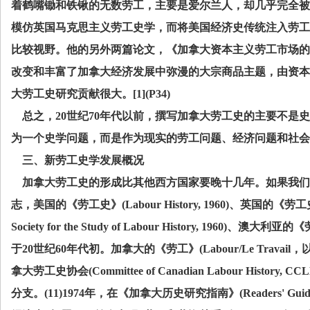
着鹤嘴锄和铁锹的无数劳工，主要是爱尔兰人，却几乎完全被
模仿英国马克思主义劳工史学，而将美国经济史传统注入劳工
比较视野。他的另外两篇论文，《加拿大资本主义劳工市场的
改变和丰富了加拿大经济发展中弥漫的大宗商品主题，由资本
大劳工史研究贡献很大。
[1](P34)
总之，
20
世纪
70
年代以前，撰写加拿大劳工史的主要不是史
为一个史学问题，而是作为现实的劳工问题、经济问题和社会
三、新劳工史学发展概况
加拿大劳工史的形成比其他西方国家要晚十几年。如果我们
志，美国的《劳工史》
(Labour History, 1960)
、英国的《劳工
Society for the Study of Labour History, 1960)
、澳大利亚的《
于
20
世纪
60
年代初。加拿大的《劳工》
(Labour/Le Travail
，
拿大劳工史协会
(Committee of Canadian Labour History, CC
分支。
(11)1974
年，在《加拿大历史研究指南》
(Readers' Guid