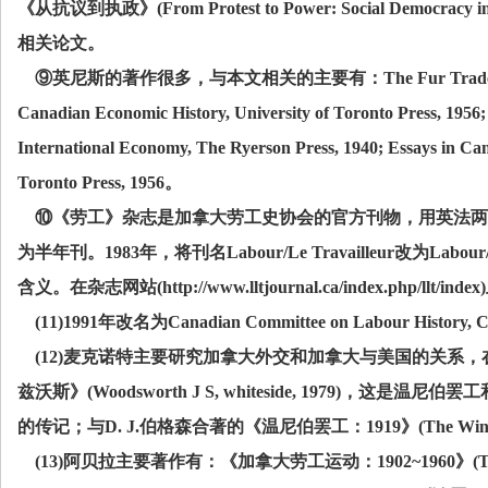
《从抗议到执政》
(From Protest to Power: Social Democracy i
相关论文。
⑨英尼斯的著作很多，与本文相关的主要有：
The Fur Trade
Canadian Economic History, University of Toronto Press, 1956;
International Economy, The Ryerson Press, 1940; Essays in Can
Toronto Press, 1956
。
⑩《劳工》杂志是加拿大劳工史协会的官方刊物，用英法两
为半年刊。
1983
年，将刊名
Labour/Le Travailleur
改为
Labour/
含义。在杂志网站
(http://www.lltjournal.ca/index.php/llt/index)
(11)1991
年改名为
Canadian Committee on Labour History,
(12)
麦克诺特主要研究加拿大外交和加拿大与美国的关系，
兹沃斯》
(Woodsworth J S, whiteside, 1979)
，这是温尼伯罢工
的传记；与
D. J.
伯格森合著的《温尼伯罢工：
1919
》
(The Win
(13)
阿贝拉主要著作有：《加拿大劳工运动：
1902~1960
》
(