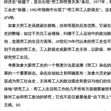
经济史”标题下，首次出现“劳工和劳资关系”条目。
1977
年，
工会史”标题；
1982
年指南中出现了“劳工和工人阶级史”。这
(P
Ⅷ
)
加拿大劳工史虽然诞生较晚，但有明显的后发优势。它诞生
史的弊端：如过于关注工会领袖，纠缠于工人运动中的政治路
动，忽视劳工的生活方面等。
20
世纪
70
年代以来的劳工史也可
别于此前的劳工史。工人阶级史或新劳工史主张，以阶级、种
研究劳工生活。
考察加拿大新劳工史的一个简便方法是追溯《劳工》杂志的
展的一个重要标志。杂志在创始之初明确宣布：加拿大历史缺
该成为劳工社会史，主张将工人的政治观念和意识与他们的生
体地”研究工人：即工人生活和工作的几乎所有方面都要被研
除对工会和劳工政治的研究；它也不应仅被看做是“自下而上
主线。
[8]