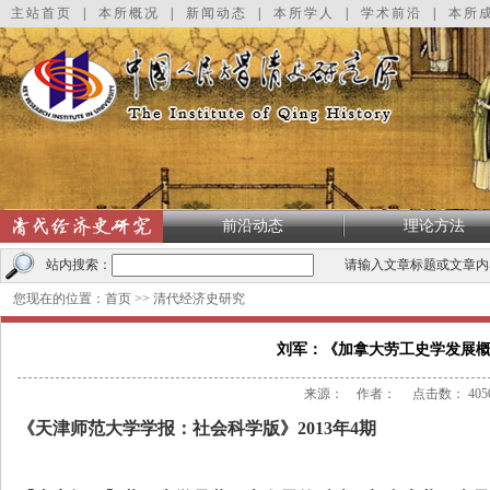
主站首页
|
本所概况
|
新闻动态
|
本所学人
|
学术前沿
|
本所
前沿动态
理论方法
站内搜索：
请输入文章标题或文章内
您现在的位置：
首页
>>
清代经济史研究
刘军：《加拿大劳工史学发展
来源： 作者： 点击数：
405
《天津师范大学学报：社会科学版》
2013
年
4
期