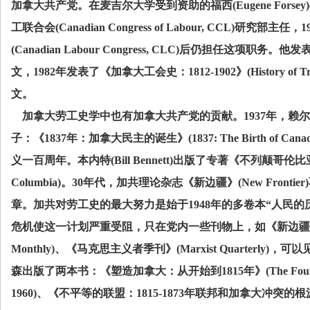
加拿大共产党。在麦吉尔大学受到资助的福西
(Eugene Forsey)
工联合会
(Canadian Congress of Labour, CCL)
研究部主任，
1
(Canadian Labour Congress, CLC)
后仍担任这项职务。他发
文，
1982
年发表了《加拿大工会史：
1812-1902
》
(History of 
文。
加拿大劳工史学中也有加拿大共产党的贡献。
1937
年，赖尔
子：《
1837
年：加拿大民主的诞生》
(1837: The Birth of Can
义一百周年。本内特
(Bill Bennett)
出版了专著《不列颠哥伦比
Columbia)
。
30
年代，加共理论杂志《新边疆》
(New Frontier)
章。加共对劳工史的最大努力是始于
1948
年的多卷本“人民的
危机使这一计划严重受阻，只在党内一些刊物上，如《新边疆
Monthly)
、《马克思主义者季刊》
(Marxist Quarterly)
，可以
森出版了两本书：《塑造加拿大：从开始到
1815
年》
(The Fou
1960)
、《不平等的联盟：
1815-1873
年联邦和加拿大冲突的根