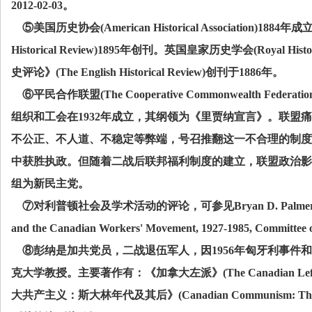
2012-02-03
。
⑤美国历史协会
(American Historical Association)1884
年成
Historical Review)1895
年创刊。英国皇家历史学会
(Royal Histo
史评论》
(The English Historical Review)
创刊于
1886
年。
⑥平民合作联盟
(The Cooperative Commonwealth Federatio
组织和工会在
1932
年成立，其纲领为《里贾纳宣言》。联盟痛
不公正、不人道、不稳定等弊端，号召推翻这一不合理的制度
中获胜执政。但随着二战后联邦福利制度的建立，联盟政治影
组为新民主党。
⑦对利普顿社会及学术活动的评论，可参见
Bryan D. Palmer
and the Canadian Workers' Movement, 1927-1985, Committee 
⑧彭纳是加共党员，二战退伍军人，因
1956
年匈牙利事件和
克大学教授。主要著作有：《加拿大左派》
(The Canadian Left
大共产主义：斯大林年代及其后》
(Canadian Communism: The 