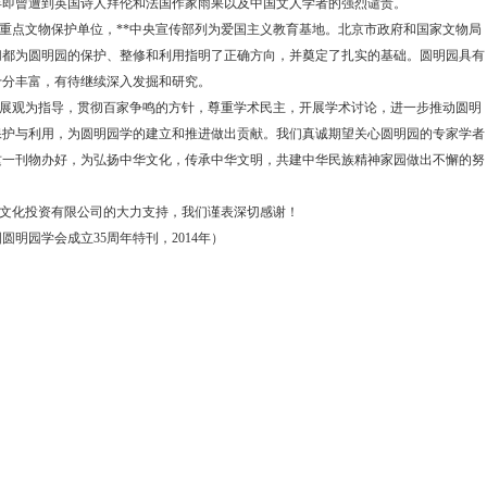
年即曾遭到英国诗人拜伦和法国作家雨果以及中国文人学者的强烈谴责。
重点文物保护单位，**中央宣传部列为爱国主义教育基地。北京市政府和国家文物局
切都为圆明园的保护、整修和利用指明了正确方向，并奠定了扎实的基础。圆明园具有
十分丰富，有待继续深入发掘和研究。
展观为指导，贯彻百家争鸣的方针，尊重学术民主，开展学术讨论，进一步推动圆明
保护与利用，为圆明园学的建立和推进做出贡献。我们真诚期望关心圆明园的专家学者
这一刊物办好，为弘扬中华文化，传承中华文明，共建中华民族精神家园做出不懈的努
文化投资有限公司的大力支持，我们谨表深切感谢！
明园学会成立35周年特刊，2014年）