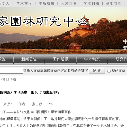
所学人
|
学术前沿
|
本所成果
|
人才培养
|
学术刊物
|
基地管理
|
设置
新闻公告
工作通讯
学术动态
研究
图
请输入文章标题或文章内容所具有的关键字
整站文章
>>
其他刊物
圆明园》学刊历史：第 6、7 期出版印行
来源： 作者： 点击数：
2292
》序 ——会长张文彬为《圆明园》重新问世而作
志的积极筹划，终于重新问世了。这是我们大家热切期盼的一件很值得欣喜的事。
0 年 8 月，各界人士为纪念圆明园罹劫 120周年，在北京召开了一次学术研讨会。会