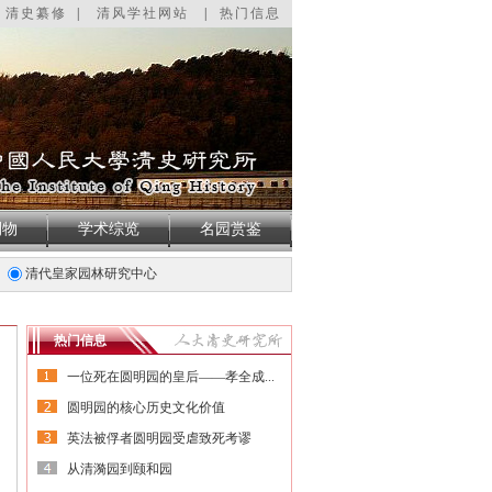
清史纂修
|
清风学社网站
|
热门信息
刊物
学术综览
名园赏鉴
清代皇家园林研究中心
热门信息
一位死在圆明园的皇后——孝全成...
圆明园的核心历史文化价值
英法被俘者圆明园受虐致死考谬
从清漪园到颐和园