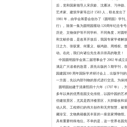
后，党和国家领导人宋庆龄、沈雁冰、习仲勋、
艺术家、建筑学家等总计 1583 人，联名发
1981 年，由学会筹委会创办了《圆明园》学刊。从
行）。除第一集为圆明园罹劫 120周年纪念
历史、文物保护等不同学科、不同角度，对圆
和文献价值，是改革开放后，我国专家学者解
汪之力、张驭寰、何重义、杨鸿勋、周维权、
动。在此，我们向诸位先生表示崇高的敬意！
中国圆明园学会第二届理事会于 2002 年
满足广大读者的急需，原先出版的 5 期学刊，在
园建园300 周年国际学术研讨会上，出版学
一方面，先以内部刊物的形式进行交流。为保
圆明园始建于清康熙四十六年（1707 年）
多年以来的优秀造园文化传统，以园中园的艺
些建筑景区，尤其是西洋楼景区，大胆吸收和
动人民、工程师们的伟大创作和无穷智慧，被誉
藏珍宝、文物典籍极其丰富的一座皇家博物馆
具有重要特殊地位。不幸的是，这一世界名园