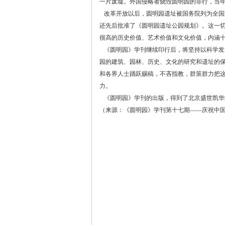
一片废墟。外国侵略者烧毁圆明园的罪行，当
改革开放以后，圆明园遗址被国务院列为全国
还先后批准了《圆明园遗址公园规划》。这一
很高的历史价值、艺术价值和文化价值，内涵
《圆明园》学刊继续印行后，将坚持以科学发
园的建筑、园林、历史、文化的研究和遗址的
和各界人士踊跃赐稿，不吝指教，群策群力把
力。
《圆明园》学刊的出版，得到了北京盛世凯华
（来源：《圆明园》学刊第十七期——庆祝中国圆