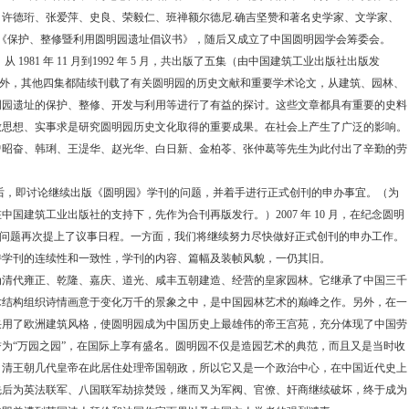
许德珩、张爱萍、史良、荣毅仁、班禅额尔德尼.确吉坚赞和著名史学家、文学家、
出了《保护、整修暨利用圆明园遗址倡议书》，随后又成立了中国圆明园学会筹委会。
 1981 年 11 月到1992 年 5 月，共出版了五集（由中国建筑工业出版社出版发
专号外，其他四集都陆续刊载了有关圆明园的历史文献和重要学术论文，从建筑、园林、
明园遗址的保护、整修、开发与利用等进行了有益的探讨。这些文章都具有重要的史料
放思想、实事求是研究圆明园历史文化取得的重要成果。在社会上产生了广泛的影响。
曾昭奋、韩琍、王湜华、赵光华、白日新、金柏苓、张仲葛等先生为此付出了辛勤的劳
成立后，即讨论继续出版《圆明园》学刊的问题，并着手进行正式创刊的申办事宜。（为
中国建筑工业出版社的支持下，先作为合刊再版发行。）2007 年 10 月，在纪念圆明
刊的问题再次提上了议事日程。一方面，我们将继续努力尽快做好正式创刊的申办工作。
持学刊的连续性和一致性，学刊的内容、篇幅及装帧风貌，一仍其旧。
，为清代雍正、乾隆、嘉庆、道光、咸丰五朝建造、经营的皇家园林。它继承了中国三千
术结构组织诗情画意于变化万千的景象之中，是中国园林艺术的巅峰之作。另外，在一
采用了欧洲建筑风格，使圆明园成为中国历史上最雄伟的帝王宫苑，充分体现了中国劳
为“万园之园”，在国际上享有盛名。圆明园不仅是造园艺术的典范，而且又是当时收
。清王朝几代皇帝在此居住处理帝国朝政，所以它又是一个政治中心，在中国近代史上
先后为英法联军、八国联军劫掠焚毁，继而又为军阀、官僚、奸商继续破坏，终于成为