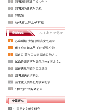
圆明园到底建了多少年？
圆明园的建筑与风貌
郭黛姮
颐和园“云辉玉宇”牌楼
最新信息
苏麻喇姑: 大清顶级宫女之谜/a>
剩有燕京烟九节, 白云观里会神...
蒜市口 蒜市口大街 蒜市口地方...
试论通州运河与元代以来的南北文...
藏传佛教与圆明园正觉寺
圆明园买卖街钩沉
清末旗人的祭祀与换索礼节
“ 样式雷 ”图与圆明园
专题研究
中国历史文献学研究