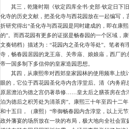
其三，乾隆时期《钦定四库全书·史部·钦定日下旧
化寺的历史文献，把圣化寺与西花园放在一起编写，
折研究得出“圣化寺与西花园是同时建成的，即在康熙二
的”。而西花园有更多的证据是畅春园的一个区域，
文奏销档）描述为：“花园内之圣化寺等处”。笔者有
寺，畅春园居园的龙王庙、关帝庙、娘娘庙，西厂的
帝一国多制下多信仰的皇家造园思想。
其四，从康熙帝对西郊皇家园林的使用频率上统计
眼的，它位于西花园圣化寺内含淳堂后。清《内务府
原居澹泊为德之宫仍著恭修……皇太后之膳茶房在含
泊为德后之积芳处为清茶房”。康熙三十年至四十二年（
和十五日，（康熙）“帝御畅春园内含淳堂，以上元节
政外藩宴的场所放在一块的布局，极大地向全社会宣