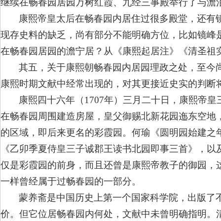
继续在畅春园居园万树红霞、九经三事殿举行了与澹
康熙帝皇太后在畅春园内居住过很多殿堂，还有
现存史料的缺乏，尚有部分不能明确方位，比如镜峰
在畅春园居园的澹宁居？从《康熙起居注》《清圣祖
其五，关于康熙朝畅春园内居园理政之处，至今
康熙时期文献中经常出现的，对其更接近史实的判断
康熙四十六年（1707年）三月二十日，康熙帝
在畅春园周围建造房屋，皇父御赐北新花园迤东空地，
的区域，即后来更名的彩霞园。何瑜《圆明园始建之年考
《乙卯季夏侍皇三子诚郡王读书北园即事三首》，以及
仅是彩霞园的前身，而且还曾是康熙帝教子的御园，这
一样曾经属于过畅春园的一部分。
蒙养斋是中国历史上第一个国家科学院，出版了
价。但它位居畅春园内何处，文献中未曾明确指明。清