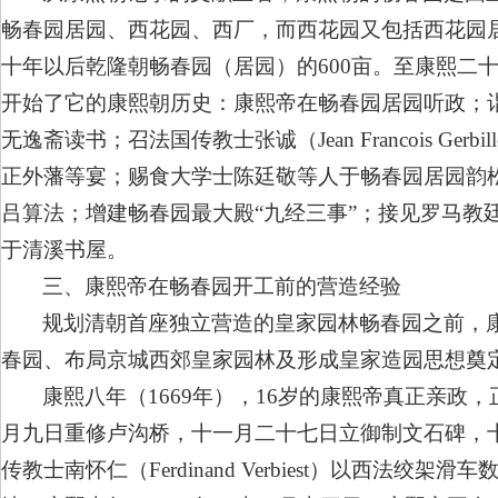
畅春园居园、西花园、西厂，而西花园又包括西花园
十年以后乾隆朝畅春园（居园）的600亩。至康熙二十
开始了它的康熙朝历史：康熙帝在畅春园居园听政；诣
无逸斋读书；召法国传教士张诚（Jean Francois 
正外藩等宴；赐食大学士陈廷敬等人于畅春园居园韵
吕算法；增建畅春园最大殿“九经三事”；接见罗马教
于清溪书屋。
三、康熙帝在畅春园开工前的营造经验
规划清朝首座独立营造的皇家园林畅春园之前，
春园、布局京城西郊皇家园林及形成皇家造园思想奠
康熙八年（1669年），16岁的康熙帝真正亲
月九日重修卢沟桥，十一月二十七日立御制文石碑，
传教士南怀仁（Ferdinand Verbiest）以西