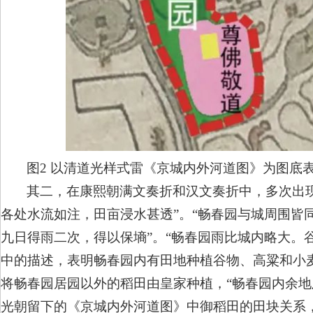
图2 以清道光样式雷《京城内外河道图》为图底
其二，在康熙朝满文奏折和汉文奏折中，多次出
各处水流如注，田亩浸水甚透”。“畅春园与城周围皆
九日得雨二次，得以保墒”。“畅春园雨比城内略大。
中的描述，表明畅春园内有田地种植谷物、高粱和小麦
将畅春园居园以外的稻田由皇家种植，“畅春园内余地
光朝留下的《京城内外河道图》中御稻田的田块关系