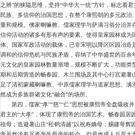
之辨”的狭隘思维，坚持“中华大一统”方针，标志着
民族、多信仰的治国思想，在整个康熙朝的多元政治
量和规模。佛家喇嘛教、儒家理学与萨满习俗分治并存
信仰活动的诸多有形有声的要素。使得皇家园林成为
体、国家军政活动的载体，已非宋明以降区区园冶造
调和的信仰危机与民族矛盾，容纳了中华盛世的百余
元文化的皇家园林数量渐增，规模不断扩大，功能类
期和后期营造的畅春园、木兰围场及其中心行宫避暑
足了清初蒙藏喇嘛教、中原儒家理学与道家思想、满
然成为多族群诸文化“融合”的场所。
第四，儒家“孝”“慈”“仁”思想被康熙帝全盘吸
君主的“大孝”，体现了康熙帝的治国艺术。畅春园居
祖母；造避暑山庄“松鹤清越”以祝寿嫡母；赐建萼辉
帝虽然没有尽孝亲生母亲的机会，但是他成人后尽大