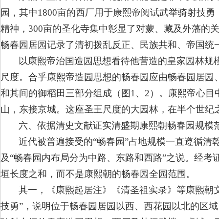
园，其中1800亩的西厂用于康熙帝阅试武举骑射技
精神，300亩的圣化寺集中彰显了对蒙、藏及外藩的
畅春园居园记录了清初拨乱反正、民族共和、帝国统
以康熙帝治国造园思想看待他营造的皇家园林规模
尺度。合乎康熙帝造园思想的畅春园应由畅春园居园
和其间的御稻田三部分组成（图1、2）。康熙帝心
山，东接京城。这座圣王尺度的大园林，在半个世纪
六、依据清史文献证实清盛期康熙朝畅春园规模
近代被普遍接受的“畅春园”占地规模一直遵循清
及“畅春园内布局分为中路、东路和西路”之说。经考
垣长度之和，而不是康熙朝的畅春园全园范围。
其一，《康熙起居注》《清圣祖实录》等康熙朝文
技勇”，说明位于畅春园居园以西、西花园以北的区