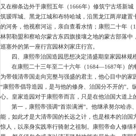
又在柳条边外于康熙五年（1666年）修筑宁古塔新城；
筑瑷珲城、黑龙江城和布特哈城，沿黑龙江两岸建置卡
的河务，他视察河运，亲自查看水情；康熙二十年（1
林郭勒盟和察哈尔蒙古东四旗接壤之地的蒙古部落中
巡塞外的第一座行宫园林刘家庄行宫。
四、康熙帝治国造园思想决定清盛期皇家园林规
在康熙二十三年至二十六年（1684—1687年
为带领清帝国走向完整与强盛的君主，他心目中的家
“康熙帝倡导造园，是与他的修身、治国分不开的”。
心。皇家造园对于康熙帝而言，只是在他治国大道上
第一，康熙帝强调“首崇满洲”。他继承努尔哈赤
能，如此才是大清帝国的长远之计，也是根本的治国
惊人，以亲身实践率行骑射之祖制。康熙帝命人修缮