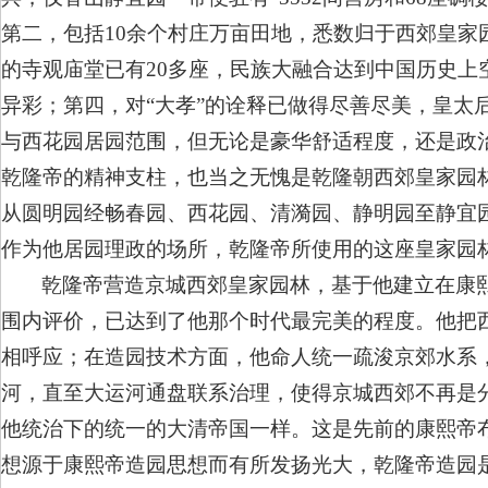
第二，包括10余个村庄万亩田地，悉数归于西郊皇
的寺观庙堂已有20多座，民族大融合达到中国历史
异彩；第四，对“大孝”的诠释已做得尽善尽美，皇太
与西花园居园范围，但无论是豪华舒适程度，还是政
乾隆帝的精神支柱，也当之无愧是乾隆朝西郊皇家园
从圆明园经畅春园、西花园、清漪园、静明园至静宜
作为他居园理政的场所，乾隆帝所使用的这座皇家园
乾隆帝营造京城西郊皇家园林，基于他建立在康
围内评价，已达到了他那个时代最完美的程度。他把
相呼应；在造园技术方面，他命人统一疏浚京郊水系
河，直至大运河通盘联系治理，使得京城西郊不再是
他统治下的统一的大清帝国一样。这是先前的康熙帝
想源于康熙帝造园思想而有所发扬光大，乾隆帝造园