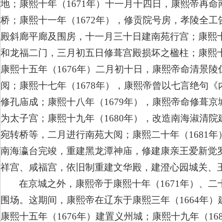
地；康熙十年（1671年）十一月十四日，康熙帝再
桥；康熙十一年（1672年），修贡院号房，孝陵全
殿斜廊平廊及围房，十一月三十日建南苑行宫；康熙十
和龙福二门，三月初五日修葺宫殿损坏之楹柱；康熙十
康熙十五年（1676年）二月初十日，康熙帝命清景陵
阅；康熙十七年（1678年），康熙帝曾以七言绝句
修孔庙成；康熙十八年（1679年），康熙帝命修葺
为太子宫；康熙十九年（1680年），改造南海淑清
宛转桥等，二月进行南苑大阅；康熙二十年（1681
南海瀛台完竣，重建黑龙潭神庙，修建康亲王爱新觉罗
祥宫、咸福宫，依旧制重建文华殿，建澄心园城关、玉
在京城之外，康熙帝于康熙十年（1671年）、二
围场。这期间，康熙帝在辽东于康熙三年（1664年）
康熙十五年（1676年）建置义州城；康熙十九年（16