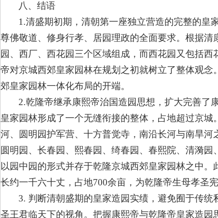
八、结语
1.清盛期初期，清朝第一座独立营造的完整的皇
尊佛敬道、修身行孝、居园理政的全面要求。根据清
园、西厂、西花园三个区域组成，而西花园又包括西
帝对京城西郊皇家园林在规划之初就树立了整体观念
郊皇家园林一体化布局的开端。
2.乾隆帝继承康熙帝治国造园思想，扩大完善了
皇家园林形成了一个无缝衔接的整体，占地超过京城
河、圆明园护军营、十方普觉寺，南沿长河与南旱河
圆明园、长春园、熙春园、绮春园、春熙院、清漪园
以园中园的形式并存于乾隆京城西郊皇家园林之中。
长约一千六十丈，占地700余亩，为乾隆帝生母孝圣
3. 判断清朝盛期的皇家造园实绩，避免囿于传
圣王君临天下的视角。把握康熙帝与乾隆帝皇家造园