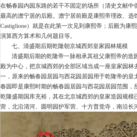
在畅春园内园东路的若干不固定的场所（清史文献中
最高的澹宁居的后殿。澹宁居前殿是康熙帝理政、选馆和
Castiglione）就是在此第一次见到康熙帝；后
演算西方算术和几何题目等。
七、清盛期后期乾隆朝京城西郊皇家园林规模
清盛期后期的乾隆帝一脉相承其祖父康熙帝的造
殿为中心，把京城西郊的全部区域当成一座皇家园林
一，原来的畅春园居园与西花园居园用于乾隆帝的皇
春园即是康熙时期的畅春园居园与西花园居园范围，所
乾隆盛期国库充裕，其在北京城西郊的皇家造园规模
营，北沿清河、圆明园护军营、十方普觉寺，南沿长