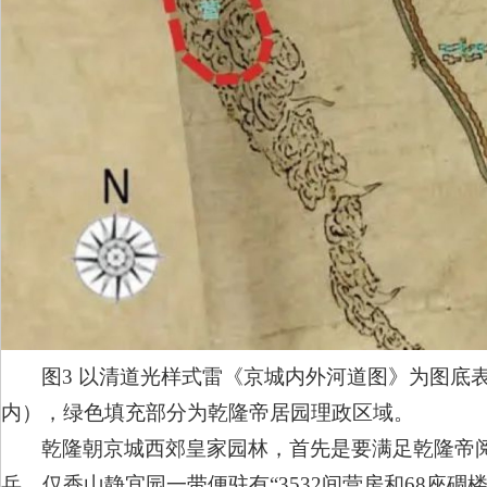
图3 以清道光样式雷《京城内外河道图》为图底
内），绿色填充部分为乾隆帝居园理政区域。
乾隆朝京城西郊皇家园林，首先是要满足乾隆帝
兵，仅香山静宜园一带便驻有“3532间营房和68座