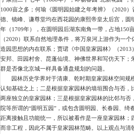
1000亩之多；何瑜《圆明园始建之年考辨》（202
德、镜峰、谦尊堂均在西花园的康熙帝皇太后宫，圆
年（1709年），在圆明园后湖东南角一带，占地15
（2020）联系自然地理条件，将万泉河上游作为一
造园思想的内在联系；贾珺《中国皇家园林》（201
安邦、田园村舍、昆蓬仙境、神佛世界和写仿天下；朱
群是否像北京城一样具备通盘规划的问题。
园林历史学界对于清康、乾时期皇家园林空间规模
认知基础之上；二是根据皇家园林的墙垣围合与否，
两座独立的皇家园林；三是根据皇家园林的比邻与否
院等所谓的“圆明五园”，或包含圆明园、长春园、绮
距离接触且功能统一，所以被看作是一座皇家园林；
而非工程，因此不属于皇家园林范畴。以上观点与清