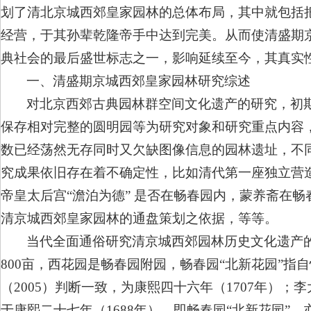
划了清北京城西郊皇家园林的总体布局，其中就包括
经营，于其孙辈乾隆帝手中达到完美。从而使清盛期
典社会的最后盛世标志之一，影响延续至今，其真实
一、清盛期京城西郊皇家园林研究综述
对北京西郊古典园林群空间文化遗产的研究，初
保存相对完整的圆明园等为研究对象和研究重点内容
数已经荡然无存同时又欠缺图像信息的园林遗址，不
究成果依旧存在着不确定性，比如清代第一座独立营造
帝皇太后宫“澹泊为德” 是否在畅春园内，蒙养斋在
清京城西郊皇家园林的通盘策划之依据，等等。
当代全面通俗研究清京城西郊园林历史文化遗产的
800亩，西花园是畅春园附园，畅春园“北新花园”
（2005）判断一致，为康熙四十六年（1707年）；
于康熙二十七年（1688年），即畅春园“北新花园”