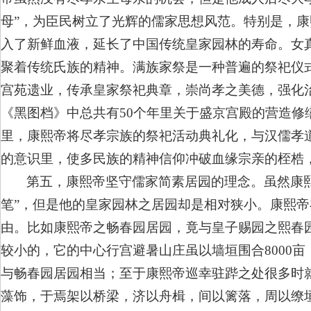
母”，为臣民树立了光辉的儒家思想风范。特别是，康
入了新鲜血液，延长了中国传统皇家园林的寿命。女
聚着传统氏族的精神。满族家祭是一种普遍的祭祀仪
宫苑遗业，传承皇家祭祀典章，崇尚孝之美德，强化
《黑图档》中总共有50个年里关于盛京宫殿的营造修
里，康熙帝将尽孝宗族的祭祀活动典礼化，与汉儒孝
的意识里，使多民族的精神信仰冲破血缘宗亲的桎梏
第五，康熙帝坚守儒家简素居园的理念。虽然康
笔”，但是他的皇家园林之居园却是相对狭小。康熙帝
由。比如康熙帝之畅春园居园，竟与皇子赐园之熙春
较小的，它的中心行宫避暑山庄虽以墙垣围合8000
与畅春园居园相当；至于康熙帝巡幸驻跸之处很多时
藻饰，于焉架以桥梁，济以舟楫，间以篱落，周以缭垣”。康