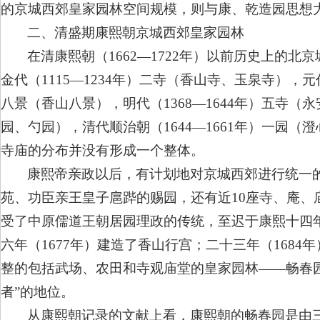
的京城西郊皇家园林空间规模，则与康、乾造园思想
二、清盛期康熙朝京城西郊皇家园林
在清康熙朝（1662—1722年）以前历史上的
金代（1115—1234年）二寺（香山寺、玉泉寺），
八景（香山八景），明代（1368—1644年）五寺
园、勺园），清代顺治朝（1644—1661年）一园
寺庙的分布并没有形成一个整体。
康熙帝亲政以后，有计划地对京城西郊进行统一
苑、功臣亲王皇子扈跸的赐园，还有近10座寺、庵
受了中原儒道王朝居园理政的传统，至迟于康熙十四年
六年（1677年）建造了香山行宫；二十三年（168
整的包括武场、农田和寺观庙堂的皇家园林——畅春
者”的地位。
从康熙朝记录的文献上看，康熙朝的畅春园是由