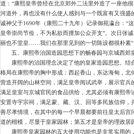
道：“康熙皇帝曾经在北京郊外二法里外造了一座他
河道外，再也没有什么使人感到与一个既富有又强盛
诚神父于1690年（康熙二十九年）记录御苑瀛台：
皇帝崇尚节俭，不为私欲而擅加公众开支”。次日张诚
丽也不堂皇……我们在那里见到的一切陈设都很朴素”
五、康熙帝治国造园思想下的畅春园与京城西郊
康熙帝的治国理念决定了他的皇家造园思想。结
格局在康熙帝的胸中形成：西起香山，东达海甸，北
营造开阔的山林空间，满足皇帝阅试武举，展示官兵
满足皇室与京城官民的食品供给，尤其必须有康熙帝
安置寺宇宗祠，满足蒙、藏、汉、回等多民族信仰，
善尽孝情境，在其中的每一个早晨都要前往皇太后宫
道的楷模，尽显于皇家园林；第五才是皇帝的理政居
康熙帝皇家园林的五大使用功能也是非常实用的