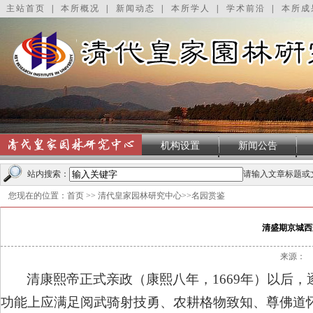
主站首页
|
本所概况
|
新闻动态
|
本所学人
|
学术前沿
|
本所成
机构设置
新闻公告
轮播图
站内搜索：
请输入文章标题或
您现在的位置：
首页
>>
清代皇家园林研究中心
>>
名园赏鉴
清盛期京城西
来源：
清康熙帝正式亲政（康熙八年，1669年）以后，
功能上应满足阅武骑射技勇、农耕格物致知、尊佛道