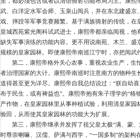
里，都必须包含或者以清语骑射功能布局为主。康熙
武、白洋淀水军会师、玉泉山阅兵，并在东北建盛京
戏、摔跤等军事竞赛频繁。基于满族骑射的传统，在
皇城西苑紫光阁科试武进士，康熙帝都亲临阅视，他
缺失军事演练的功能内容。更不用说南苑、木兰、盛
规模的皇家园林。即便康熙帝南巡江宁时，亦把阅武
第二，康熙帝格外关心农事，重视农业生产，生
者治理国家的大计。康熙帝南巡时注意南方的物种生
道得甚至更为详尽。康熙帝自我总结说过：“朕自幼
布于民生，或有裨益也”。康熙帝抱有朱子理学的“格
产作物，在皇家园林里从事种植试验，利用清皇家园
验田，从而使其皇家园林的功能大为扩展。
第三，康熙帝继承并发挥了祖父皇太极“满、蒙、
时尊崇喇嘛、汉儒、萨满与西学，“一国多制”的架构