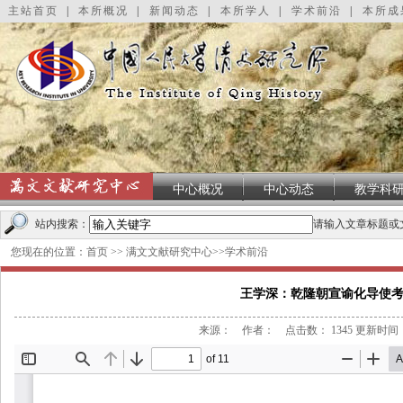
主站首页
|
本所概况
|
新闻动态
|
本所学人
|
学术前沿
|
本所成
中心概况
中心动态
教学科
站内搜索：
请输入文章标题或
您现在的位置：
首页
>>
满文文献研究中心
>>
学术前沿
王学深：乾隆朝宣谕化导使
来源： 作者： 点击数：
1345
更新时间：20