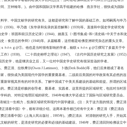
建，陈寅恪等学者都到哈佛大学访问过
(
注：当时在哈佛和燕京学习和工作过的还有齐
伊同、王钟翰等。
)
。由中国和国际汉学界高手组建的哈佛 燕京学社，很快成为国际
学、中国文献学的研究有关。这都是研究和了解中国的基础工作。如邓嗣禹与毕乃
解》
(1936)
、毕乃德《东华录和实录的某些解释》
(1939)
等。直接和中国史学史研究有
治史学：班固和前汉历史记录》
(1944)
、姚善玉《
<
图书集成
>
和
<
清史稿
>
中关于水和龙
隋史：食货志的争辩》
(1948)
等。从篇幅看，这些都是哈佛亚洲研究杂志的重头文章。
联ｓｈ
ē
ｎｇ
@
①
。他也是当时很有影响的学者，杨联ｓｈ
ē
ｎｇ
@
①
撰写了多篇关于中
史工作》
(1938)
、《二十四史称呼之理论》
(1947)
、《古代中国历史研究之发展》
(1952)
国历史学，他是继洪业之后，又一位对中国史学史研究有很深造诣的学者。
、费正清、拉铁摩尔
(Owen J.Lattimore)
、卜德
(Derk Bodde)
等，他们后来都成了著名
学家，很快成为美国现代中国学的重要奠基者。二战前后美国的对华政策有其必然的连
要重新审视其所有的对华关系。了解中国成了中美关系建设的基础和前提。所谓的区域
来的。费正清是积极的创导者、奠基者、实践者。这里所提的区域研究，包括对当时苏
跨学科的、对特定地理区域的研究。
1946
年哈佛大学还成立了国际与区域研究委员会。
清倾注一生精力，投身区域研究和现代中国学建设。
(
注：关于这方面的情况，费正清
费正清看中国》中，都有详细介绍。这两本著作都已经有中文本：费正清《费正清自
《费正清看中国》
(
上海人民出版社，
1995
年
)
。
)
费正清从 对清朝的研究入手，开始其
代文献的研究，是清史研究的必要和必须的基础建设。
1946
年，费正清回到哈佛设立中