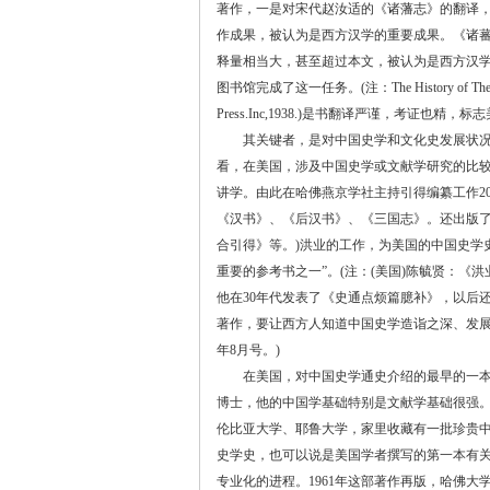
著作，一是对宋代赵汝适的《诸藩志》的翻译
作成果，被认为是西方汉学的重要成果。《诸
释量相当大，甚至超过本文，被认为是西方汉
图书馆完成了这一任务。
(
注：
The History of The
Press.Inc,1938.)
是书翻译严谨，考证也精，标志
其关键者，是对中国史学和文化史发展状况和
看，在美国，涉及中国史学或文献学研究的比
讲学。由此在哈佛燕京学社主持引得编纂工作
2
《汉书》、《后汉书》、《三国志》。还出版
合引得》等。
)
洪业的工作，为美国的中国史学
重要的参考书之一
”
。
(
注：
(
美国
)
陈毓贤：《洪
他在
30
年代发表了《史通点烦篇臆补》，以后
著作，要让西方人知道中国史学造诣之深、发
年
8
月号。
)
在美国，对中国史学通史介绍的最早的一本
博士，他的中国学基础特别是文献学基础很强
伦比亚大学、耶鲁大学，家里收藏有一批珍贵
史学史，也可以说是美国学者撰写的第一本有
专业化的进程。
1961
年这部著作再版，哈佛大