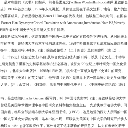
，一是对班固的《汉书》的翻译。前者是柔克义
(William Woodwillm Rockhill)
和夏德的合
蕃志》
1911
年首次出版，
1914
年东京再版。其价值主要在于英文注释，地名、物产的注
学的重要成果。后者是德效蹇
(Homer H.Dubs)
的代表成就。他以整三年的时间，在国会
 Former Han Dynasty:ACritical Translation with Annotations,Introduction Note.P.3,Waverly
美国学者对中国史学的关注进入实质性阶段。
资料状况的分析，这是在来自中国的一流史学家的直接领导下进行的。从时间表上
较早的学者，是哈佛大学燕京学社的洪业先生。
1928
年哈佛燕京学社成立后应邀赴哈佛
0
多年，出版引得
64
种多。
(
注：编纂处整理了《二十四史》里的四史即《史记》、
了《二十四史》综合艺文志
(
书目
)
及综合食货志
(
经济
)
的引得，以及《艺文志二十种综
史研究奠定了重要的史料学基础和方法论基础，被誉为
“20
世纪上半叶研究中国文化最
业传》，北京大学出版社，
1996
年
1
月出版。
)
洪业还一直感兴趣于《史通》的研究。
还撰写关于《史通》的英文译注。他强调《史通》是世界上第一部系统讨论史学体例的
展之早。
(
注：余英时：《顾颉刚、洪业与中国现代史学》，《中国史研究动态》
1981
书，是嘉德纳
(Charles Gardner)
撰写的，叫《中国传统史学》
(
注：嘉德纳是哈佛大学
。曾经是美国学术团体理事会中国研究资料和搜集检查主任，先后执教于哈佛大学、哥
中国典籍，临终全部捐赠布朗大学东亚图书馆。
)(1938)
，这是地道的西方人撰写的中国
关中国史学通史知识的专著。这本书的出现，可以认为美国对中国史学的研究开始步入
学杨联ｓｈ
ē
ｎｇ
@
①
教授作序，充分肯定了这本著作的开拓意义，认为在未来的若干