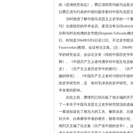
的《亚洲研究杂志》。费正清和芮玛丽为这套
以费正清为代表的中国问题专家对中国马克思
当时推进了解中国马克思主义史学的一个重要
刊》出面组织的学术会议。麦克法夸尔
(Roderic
尔和当时在哈佛的史华慈
(Benjamin Schwartz)
教
行。时间是
1964
年
9
月
6
日至
12
日。不过史华慈
Feuerwerker)
教授。会议有论文集。
(
注：
1964
年
学的研究会议。会议论文有《传统中国历史学
释》、《中国共产主义者对佛学对中国文化贡
史》、《共产主义者历史学中的唐代》、《共
建的研究》、《中国共产主义者对
19
世纪中国
统史学研究外，还 有对毛泽东的史学研究。
学发展的影响。
在此之前，费维剀已经出版了他主编的关于中
了一本关于中国马克思主义史学研究情况的选
一看就知道化了相当大的工夫。像郭沫若、吕
刘大年、白寿彝等学者的著作，都有详细介绍
维剀又主编了论文集《共产党中国的史学》。