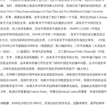
年代。一开始的工作是由传教士进行的，他们不是职业史学工作者。他们对中国史学
了解。当时，美国传教士派遣当局要求传教士到中国，把他们所了解到的实际情况，及
erican Views China,AmericanImages of China Then and Now,Bethlehem:Lehigh University
济、军事，都要如实禀报。史学当然成了他们了解的一个方面。裨治文
(Blijah Coleman
有不少这方面的文章。如第
3
卷关于中国文化问题的介绍中，就有关于中国历史文
历史记录、先人的历史解说、历史学原则等方面的文章。
1840
年
5-12
月的《中国丛
临的史学研究情况的介绍。
1841
年
1
月号的《中国丛报》，有关于中国历史记载及其记
年方式、纪年内容和纪年特点的文章。
11
月号有关于中国历史年表的文章等。《中国
期
(1850
年
)3
月号载魏源
1848
年本《海国图志》第
12
编的译文；
5
月号有魏源《大清圣武
清一统志》、《八旗通志》等清代历史典籍 。卫三畏
(Samuel Wells Wiiams)
的《中国
生活、艺术、宗教及其居民概观》中，也有关于中国史学的介绍。
1883
年修订版的《中
涉及这些内容。这本著作的修订序言还专门谈到中国史学的编年问题，认为中国史学
。
20
世纪前的这些情况表明，美国对中国史学的研究停留于一般介绍上 。
，它和整个美国的中国学的职业化道路是同步的，和欧洲汉学的职业化进程有大体
课程是在
1844
年，英国牛津大学、剑桥大学设汉学教授是在
1876
年。美国汉学的职业化
中国学教学是
1876
年，哈佛大学
1879
年开始聘请中国教师戈鲲化。这都标志美国对中国
数
10
年，欧洲汉学家夏德
(Fridrich Hirth)
、劳费尔
(Berthold Laufer)
等重要 学者对美国中
候酝酿，时间在
20
世纪
20-30
年代。其突出的代表性作品，是翻译著作。最早的两本