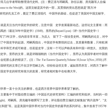
楹等几位学者帮助整理清代史料。
(
注：费正清与邓嗣禹、孙任以都、房兆颖等人合编
onse to the West)
的。这部文献是其中的一部，其贯彻的突出思想就是
“
西方冲
研究的扎实工作，奠定了费正清现代 中国学的基础，也促进了美国对中国文献学、
是关注当代中国史学的研究，注意中国 史学发展最新动态。这些论文主要有：芮
嗣禹的《最近
50
年中国史学》
(1949)
、里昂的
(Bayard Lyon)
《评
<
当代中国史学
>
》
写了
5
年汉学，但内容非常丰富，为后人 留下了一段珍贵史料。邓嗣禹的论文，对中
溯了中国史学的起源。邓嗣禹指出，中国史学有辉煌的过去，其质量和数量，只有欧洲
、科学和艺术或可称道，但若提史学，没有一个可以声称具有和中国一样悠久、光荣的
国史学。里昂的文章，就是评顾颉刚的《当代中国史学》。里昂认为美国学者对中国很
不会犯那么多的错误了。
(
注：
The
Far Eastern Quarterly,Volume 10,Issue 1(Nov.,1950).)
不
中国研究的文章已不在汉学范畴之内。但恰恰这些文章，诚如里昂所言，对西方了解中
中国史学史的研究有很大的发展，研究者相对集中在哈佛大学。
学界一直十分关注的事情，也是西方世界中国学界希望了解的。
要集中于对翦伯赞主编的《中国近代史研究资料》汇编的研究和批评。当时的一些
ght)
、邓嗣禹、房兆楹等都撰写了文章，评论翦伯赞主编的文献集如
“
鸦片战争
”
、
“
太
义和团
”
等。这是美国中国学界对当代中国史学的最早的系列评论，集中发表于
1957
年