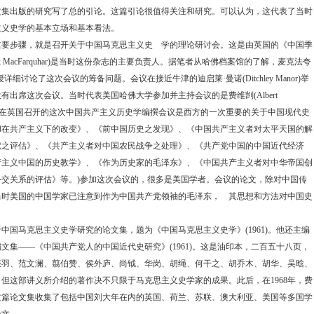
文集出版的研究写了总的引论。这篇引论很值得关注和研究。可以认为，这代表了当时
主义史学的基本立场和基本看法。
步骤，就是召开关于中国马克思主义史 学的理论研讨会。这是由英国的《中国季
k MacFarquhar)
是当时这份杂志的主要负责人。据笔者从哈佛档案馆的了解，麦克法夸
授详细讨论了这次会议的筹备问题。会议在接近牛津的迪启莱
·
曼诺
(Ditchley Manor)
举
没有出席这次会议。当时代表美国哈佛大学参加并主持会议的是费维剀
(Albert
在英国召开的这次中国共产主义历史学编撰会议是西方的一次重要的关于中国现代史
和在共产主义下的改变》、《前中国历史之发现》、《中国共产主义者对太平天国的解
献之评估》、《共产主义者对中国农民战争之处理》、《共产党中国的中国近代经济
产主义中国的历史教学》、《作为历史家的毛泽东》、《中国共产主义者对中华帝国创
外交关系的评估》等。
)
参加这次会议的，很多是美国学者。会议的论文，除对中国传
当时美国的中国学家已注意到作为中国共产党领袖的毛泽东， 其思想和方法对中国史
国马克思主义史学研究的论文集，题为《中国马克思主义史学》
(1961)
。他还主编
编文集
——
《中国共产党人的中国近代史研究》
(1961)
。这是油印本，二百五十八页，
振羽、范文澜、翦伯赞、侯外庐、尚钺、华岗、胡绳、何干之、胡乔木、胡华、吴晗、
。但这部讲义所介绍的著作决不只限于马克思主义史学家的成果。此后，在
1968
年，费
这篇论文集收集了包括中国刘大年在内的英国、荷兰、苏联、澳大利亚、美国等多国学