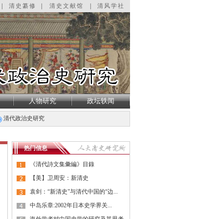
|
清史纂修
|
清史文献馆
|
清风学社
人物研究
政坛轶闻
清代政治史研究
热门信息
《清代詩文集彙編》目錄
【美】卫周安：新清史
袁剑：“新清史”与清代中国的“边...
中岛乐章:2002年日本史学界关...