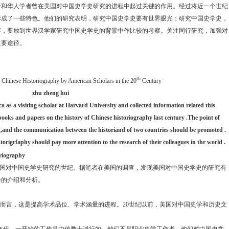
者和华人学者曾在美国对中国史学史研究的进程中起过关键的作用。经过将近一个世纪
形成了一些特色。他们的研究表明，研究中国史学史要有世界眼光；研究中国史学史，
察，要放到世界汉学家研究中国史学史的背景中作比较的考察。关注同行研究，加强对
重要途径。
th
f Chinese Historiography by American Scholars in the 20
Century
zhu zheng hui
ca
as a visiting scholar at
Harvard
University
and collected information related this
 books and papers on the history of Chinese historiography last century .The point of
ed,and the communication between the historiand of two countries should be promoted .
storigrfaphy should pay more attention to the research of their colleagues in thr world .
riography
国对中国史学史研究的世纪。据笔者在美国的调查，发现美国对中国史学史的研究有
步的介绍和分析。
而言，这是提高学术品位、学术涵量的进程。
20
世纪以前，美国对中国史学和历史文