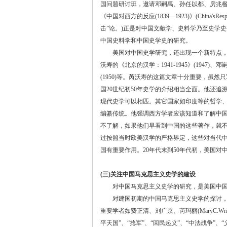
国问题研讨班，邀请邓嗣禹、孙任以都、房兆
《中国对西方的反应
(1839—1923)
》
(China'sResp
击
”
论。
)
正是对中国文献学、史料学乃至史学史
中国史料学和中国史学史的研究。
美国对中国史学研究，还出现一个新特点，就
沃寿的《北京的汉学：
1941-1945
》
(1947)
、邓
(1950)
等。芮沃寿的这篇文章十分重要，虽然只
国
20
世纪初
50
年史学的介绍相当全面。他还追
现代史学可以相匹。其它国家如印度等的哲学
编纂传统。他强调西方学者应该知道和了解中
不了解，如果他们早看到中国的这些著作，就
过按照当时欧美汉学的严格界定，这些对当代
国有重要作用。
20
年代末到
50
年代初，美国对
(
三
)
关注中国马克思主义史学的建设
对中国马克思主义史学的研究，是美国中国
对建国初期的中国马克思主义史学的探讨，主
重要学者如费正清、刘广京、芮玛丽
(MaryC.Wri
平天国
”
、
“
捻军
”
、
“
回民起义
”
、
“
中法战争
”
、
“