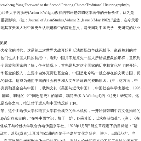
ien-sheng Yang:Foreword to the Second Printing,ChineseTraditional Historiography,by
)
耶鲁大学芮沃寿
(Arthur F.Wright)
教授的书评也强调这本著作的开拓价值，认为是
有重要影响。
(
注：
Journal of AsianStudies,Volume 21,Issue 3(May,1962).)
诚然，在今天看
影响其在美国人对中国史学认识进程中的首创意义，是美国对中国史学 史研究的职业
发展
势大变化的时代。这是第二次世界大战开始和反法西斯战争殊死搏斗、赢得胜利的时
。他们也从中国人民的抗战中，看到中国并不是原先一些人所错误想象的那样，意识到
一个民族和国家的了解，任何情况下，首先是从对这个国家的历史和文化的了解开始。
基金的投入，主要来自洛克费勒基金会。中国是迄今唯一独立存在的文明古国，优
化的载体。这成为他们中国的社会科学和人文学科建设的资助原因。
(
注：这方面，中
洛克费勒基金会与中国》，载陶文钊《美国与近代中国》，中国社会科学出版社，
1996
》翻译、胡适的《中国思想史》的翻译、魏特夫
(K.A.Wittfogel)
的《辽史》研究等。这
化是当务之急，推进对于远东和中国情况的了解。
背景。这个由哈佛大学和燕京大学联合成立的学术机构，一开始就强调中西文化沟通的
rt)
确定燕京目的，
“
在将中西学识，熔于一炉，各采其长，以求多获益处
”
。
(
注：《在
促成了与哈佛大学联合办哈佛燕京学社。
1928
年
1
月
5
日所立章程定下的目标是：
“
进
日本，以及
(
或者
)
土耳其与欧洲的巴尔干半岛的文化之研究、讲习、出版活动
”
。当