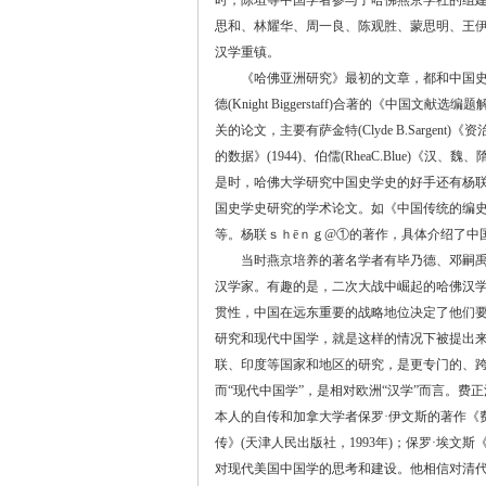
时，陈垣等中国学者参与了哈佛燕京学社的组
思和、林耀华、周一良、陈观胜、蒙思明、王
汉学重镇。
《哈佛亚洲研究》最初的文章，都和中国史料
德
(Knight Biggerstaff)
合著的《中国文献选编题
关的论文，主要有萨金特
(Clyde B.Sargent)
《资
的数据》
(1944)
、伯儒
(RheaC.Blue)
《汉、魏、
是时，哈佛大学研究中国史学史的好手还有杨
国史学史研究的学术论文。如《中国传统的编
等。杨联ｓｈ
ē
ｎｇ
@
①
的著作，具体介绍了中
当时燕京培养的著名学者有毕乃德、邓嗣禹
汉学家。有趣的是，二次大战中崛起的哈佛汉
贯性，中国在远东重要的战略地位决定了他们
研究和现代中国学，就是这样的情况下被提出
联、印度等国家和地区的研究，是更专门的、
而
“
现代中国学
”
，是相对欧洲
“
汉学
”
而言。费正
本人的自传和加拿大学者保罗
·
伊文斯的著作《
传》
(
天津人民出版社，
1993
年
)
；保罗
·
埃文斯
对现代美国中国学的思考和建设。他相信对清