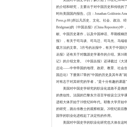
美国对中国史学的了解开始于
19
世纪
30-40
的介绍和研究，主要出于对中国历史和传统的
时向美国国内报告。
(
注：
Jonathan Goldstein:Am
Press,p.69.)
所以凡历史、文化、社会、政治、经
Bridgman)
的《中国丛报》
(China Repository)
中，
献、中国历史著作，以及中国神话、早期模糊
报》，有关于司马谈、司马迁、司马光、马端
载方法的文章。
3
月号的丛报中，有关于中国纪
丛报》还有关于对魏源史学著作的介绍。第
16
记》的介绍文章。《中国丛报》还译载过《大
总论
——
中华帝国的地理、政府、教育、社会
国总论》下册第
17
章的
“
中国的历史及其年表
”
就
对有志于对其研究的学者，
“
是十分有趣的课题
”
美国对中国史学研究的职业化道路不是偶然的
的类似性。法国的巴黎东方语言学校设立汉学
进程大体开始于
19
世纪
80
年代。耶鲁大学开始
的研究，跳出传教士的观察框架。
20
世纪前后
国学的职业化进程起了决定性的作用。
美国对中国史学的职业化研究也大体在这时