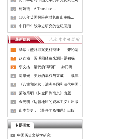
海外学者对中国史学的研究及其思考...
柯娇燕：A Translucen...
1886年英国探险家对长白山主峰...
中日甲午战争史研究的世纪回顾
最新信息
杨珍：鳌拜罪案史料辩证——兼论清...
赵连稳：圆明园经费来源问题初探
李文杰：清代的“早朝”──御门听...
周增光：失败的集权与立威——载沣...
《八旗和绿营：满洲帝国和清代中国...
菊池秀明《从金田到南京》出版
金光明《边疆地区的资本主义》出版
山本英史：《赴任する知県》出版
专题研究
中国历史文献学研究