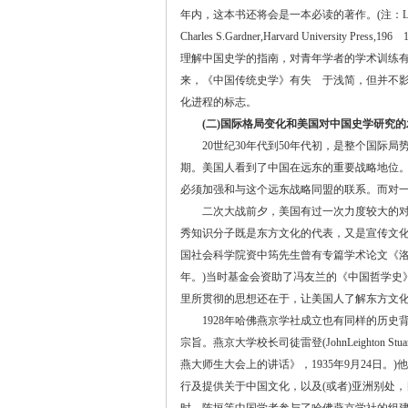
年内，这本书还将会是一本必读的著作。
(
注：
L
Charles S.Gardner,Harvard University Press,196
1
理解中国史学的指南，对青年学者的学术训练
来，《中国传统史学》有失 于浅简，但并不
化进程的标志。
(
二
)
国际格局变化和美国对中国史学研究的
20
世纪
30
年代到
50
年代初，是整个国际局
期。美国人看到了中国在远东的重要战略地位
必须加强和与这个远东战略同盟的联系。而对
二次大战前夕，美国有过一次力度较大的对华
秀知识分子既是东方文化的代表，又是宣传文
国社会科学院资中筠先生曾有专篇学术论文《
年。
)
当时基金会资助了冯友兰的《中国哲学史
里所贯彻的思想还在于，让美国人了解东方文
1928
年哈佛燕京学社成立也有同样的历史
宗旨。燕京大学校长司徒雷登
(JohnLeighton Stua
燕大师生大会上的讲话》，
1935
年
9
月
24
日。
)
他
行及提供关于中国文化，以及
(
或者
)
亚洲别处，