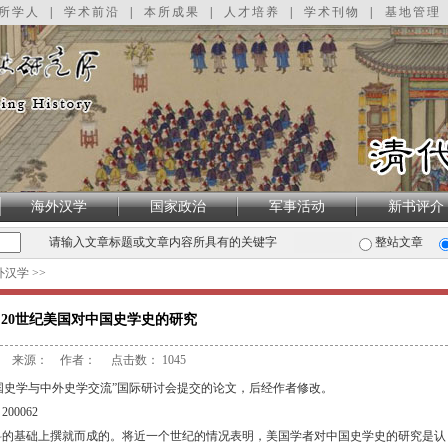
所学人
|
学术前沿
|
本所成果
|
人才培养
|
学术刊物
|
基地管理
海外汉学
国家政治
军事活动
新书评介
请输入文章标题或文章内容所具有的关键字
整站文章
外汉学
>>
20世纪美国对中国史学史的研究
来源： 作者： 点击数：
1045
国史学与中外史学交流
”
国际研讨会提交的论文，后经作者修改。
海
200062
料的基础上撰就而成的。将近一个世纪的情况表明，美国学者对中国史学史的研究是认