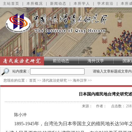
主站首页
|
本所概况
|
新闻动态
|
本所学人
|
学术前沿
|
本所
前沿动态
海外汉学
国家
站内搜索：
请输入文章标题或文章内
您现在的位置：
首页
>>
清代政治史研究
>>
海外汉学
>>
日本国内殖民地台湾史研究
来源： 作者： 点击数：
218
陈小冲
1895-1945
年，台湾沦为日本帝国主义的殖民地长达
50
年