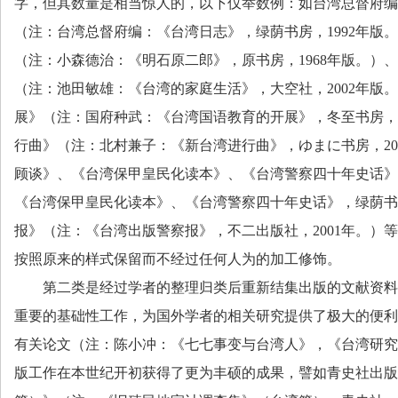
字，但其数量是相当惊人的，以下仅举数例：如台湾总督府编
（注：台湾总督府编：《台湾日志》，绿荫书房，
1992
年版。
（注：小森德治：《明石原二郎》，原书房，
1968
年版。）、
（注：池田敏雄：《台湾的家庭生活》，大空社，
2002
年版。
展》（注：国府种武：《台湾国语教育的开展》，冬至书房，
行曲》（注：北村兼子：《新台湾进行曲》，ゆまに书房，
20
顾谈》、《台湾保甲皇民化读本》、《台湾警察四十年史话》
《台湾保甲皇民化读本》、《台湾警察四十年史话》，绿荫书
报》（注：《台湾出版警察报》，不二出版社，
2001
年。）等
按照原来的样式保留而不经过任何人为的加工修饰。
第二类是经过学者的整理归类后重新结集出版的文献资料
重要的基础性工作，为国外学者的相关研究提供了极大的便利
有关论文（注：陈小冲：《七七事变与台湾人》，《台湾研究
版工作在本世纪开初获得了更为丰硕的成果，譬如青史社出版