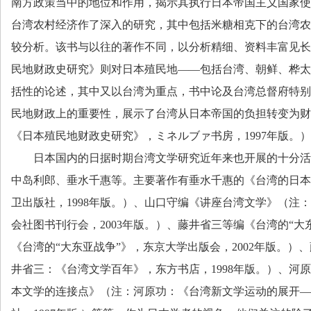
南方政策当中的地位和作用，揭示其执行日本帝国主义国家使
台湾农村经济作了深入的研究，其中包括米糖相克下的台湾农
较分析。该书与以往的著作不同，以分析精细、资料丰富见长
民地财政史研究》则对日本殖民地——包括台湾、朝鲜、桦太
括性的论述，其中又以台湾为重点，书中论及台湾总督府特别
民地财政上的重要性，展示了台湾从日本帝国的负担转变为财
《日本殖民地财政史研究》，ミネルブァ书房，
1997
年版。
）
日本国内的日据时期台湾文学研究近年来也开展的十分活
中岛利郎、垂水千惠等。主要著作有垂水千惠的《台湾的日本
卫出版社，
1998
年版。）、山口守编《讲座台湾文学》（注：
会社图书刊行会，
2003
年版。）、藤井省三等编《台湾的“大
《台湾的“大东亚战争”》，东京大学出版会，
2002
年版。）、
井省三：《台湾文学百年》，东方书店，
1998
年版。）、河原
本文学的连接点》（注：河原功：《台湾新文学运动的展开—