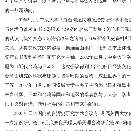
办了学术研讨会。以下就几个重要的会议举例说明，从中我们
的一些新动向。
1997
年
9
月，中京大学举办台湾殖民地统治史研究学术会
与台湾总督府文书；
2)
殖民地经济的形成与发展；
3)
学术与教
的认识与统治实态；
6)
统治政策之诸相；
7)
东亚近代史资料所
关系。从提交论文的内容看，虽涵盖面很广，但却基本上体现
督府文书资料的整理和研究为主轴。
2002
年
10
月，中京大学举
题为《近代台湾与日本》，这次会议得到了台北驻日经济文化
台湾史研究的现状与课题，战争时期的台湾，东亚世界下的日
容等。
2002
年
11
月，韩国汉城大学主办了主题为《日本殖民主
来自韩国、日本和台湾等国家和地区的学者参与了大会，学者
民主义对台湾、朝鲜社会的冲击和带来的影响。
2003
年日本国内的台湾史研究学术会议有
5
月底关西大学
一次定例研究会，
6
月底奈良天理大学天理台湾研究会
2003
年