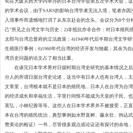
旬在大阪关西大学内举办的日本台湾学会第五次学术大会，这
的学术会议，由于
SARS
的影响台湾学者无法入境，笔者亦因
入境事件而遗憾地打消了从东京赴会的念头。会议分为
8
个分
己”所见之台湾文学与历史；
2)
非抵抗亦非合作：对日本殖民
太郎与台湾总督府的立法政策；
4)1940
年代后半期台湾文学研
生殖医疗事例；
6)1960
年代台湾的经济开发与独裁；其余为自
湾历史问题的论文占了相当比重。
在谈完日本学术界对日据时期台湾史研究的基本情况之后
分人的所谓日据台湾史论述，这当中有日本人也有台湾人，主
文章里，台湾根本就不是日本的殖民地，日本人在台湾为台湾
的经济成长和幸福生活，字里行间恨不能成为天皇的子民。也
英弘，小林纪善等等。这些人在日本学术界并不被接受，正直
本在台湾的殖民统治，典型事例如水野直树、藤永壮、驹込武
赞美论的检证》一书，尽管很多观点或论证还有探讨的余地，