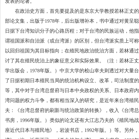
发表的论著。
在政治史方面，首先要提及的是东京大学教授若林正丈的
部论文集，出版于
1978
年，后出版增补本，书中通过对黄呈聪
日据下台湾知识分子的心路历程；对于台湾的民族运动，他指
谓祖国派和自治派（或台湾派）的区别，但台湾派实质上可称
以回归祖国为其目标指向；在殖民地政治统治方面，若林通过
讨了其在殖民统治上的象征意义和实际效果。（注：若林正丈
学出版会，
1978
年版。）中京大学的桧山幸夫则透过对大量台
了日据初期日本殖民当局的统治机构设立、改革，司法制度的
等，其中对于台湾总督府与日本中央政权的关系、日本政府内
湾问题的权力斗争，都有相当深入的研究，是近年来台湾殖民
夫：《台湾总督府的刷新与统治政策的转换》，收入《台湾总
书房，
1996
年版。
）类似的论文还有大江志乃夫的《殖民地战
座近代日本与殖民地》，岩波书店，
1992
年版。）等。另外，