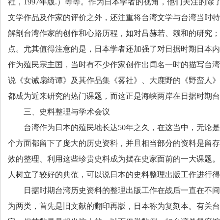
社，
1997
年版
.
）等等。作为日本学者的视角，他们关注的除
文学作品及作家的评价之外，还注重将台湾文学与台湾当时特
解剖台湾作家的创作和心路历程，如对吕赫若、赖和的研究；
点。尤其值得注意的是，日本学者还加强了对日据时期日本内
作为殖民宗主国，当时有不少作家创作出闻名一时的描写台湾
说《女诫扇绮谭》及其作品集《雾社》、大鹿野的《野蛮人》
都成为近来研究的热门课题，而这正是海峡两岸在日据时期台
三、史料整理与学术会议
台湾作为日本的殖民地长达
50
年之久，在这当中，无论是
个方面都留下了庞大的历史资料，并且相当部分的资料是留存
效的整理、利用这些珍贵史料成为摆在史家面前的一大课题。
人树立了较好的典范，可以说日本的史料整理出版工作进行得
日据时期台湾历史资料的整理出版工作在战后一直在不间
为两类，首先是旧文献的翻印再版，日本称为复刻本。有关台