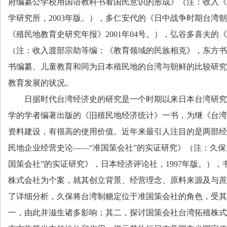
府编纂公学校用国语教科书看国民意识的形成》（注：收入《
学研究所，
2003
年版。），多仁安代的《日中战争时期台湾朝
《殖民地教育史研究年报》
2001
年
04
号。），弘谷多喜夫的《
（注：收入渡部宗助等编：《教育领域的民族相克》，东方书
书编纂、儿童教育和同为日本殖民地的台湾与朝鲜的比较研究
教育发展的状况。
日据时代台湾经济史的研究是一个时期以来日本台湾研究
学的学者编著出版的《旧殖民地经济统计》一书，为继《台湾
资料建设，有很高的使用价值。近年来最引人注目的是两部经
民地企业经营史论——“准国策会社”的实证研究》（注：久保
国策会社”的实证研究》，日本经济评论社，
1997
年版。），
株式会社为个案，就其创立背景、经营理念、原料来源及与蔗
了详细分析，久保将台湾制糖定位于准国策会社的角色，受其
一，由此并滋生诸多影响；其二，探讨国策会社台湾拓殖株式