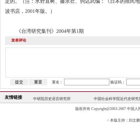
定的。（注：水野直树、藤永壮、驹込武编：《日本的殖民地
波书店，
2001
年版。）
《台湾研究集刊》
2004
年第
1
期
发表评论
中研院历史语言研究所
中国社会科学院近代史研究
署名：
验证码：
台北故宫博物院
复旦大学历史地理研究中心
史学理论与史学史研究中心
中国高校人文社会科
友情链接
中研院历史语言研究所
中国社会科学院近代史研究
台北故宫博物院
复旦大学历史地理研究中心
版权所有 Copyright@2003-2007 中国人民大学清
史学理论与史学史研究中心
中国高校人文社会科
< 本版主持：刘文鹏 >