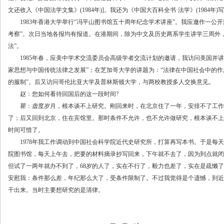
文还收入《中国法学文集》(1984年)]。我还为《中国大百科全书·法学》(1984年)
1983年香港大学举行“冯平山图书馆五十周年纪念学术讲座”。我应邀作一公开
考察”。次日当地各报均有报道。在港期间，除为中文及历史两系学生讲学三周外
法”。
1985年春，应美中学术交流委员会高级学者交流计划的邀请，我访问美国并讲
家思想与中国传统法律之发展”；在芝加哥大学的讲题为：“法律在中国社会中的作
的服制”。后又访问哥伦比亚大学及普林斯顿大学，与两校教授多人交换意见。
赵：您如何看待回国后的这一段时间?
瞿：虚度岁月，根本谈不上研究。刚回来时，在北京住了一年，安排不了工作
了；后又回到北京，住在宾馆里。那时条件不允许，也不允许做研究，根本谈不上
时间可惜了。
1978年我工作调动到中国社会科学院近代史研究所，打算再写本书。于是每天
院图书馆，每天上午去，把要的材料摘录抄写回来，下午就不去了，因为到点就闭
但试了一两年就办不到了，68岁的人了，实在不行了，毅力也差了，实在是疏懒了
安慰我：条件那么差，年纪那么大了，受条件限制了。不过我觉得是个遗憾，到近
干出来。当时主要想研究的是清律。