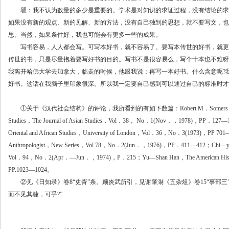
瞿：我不认为数量的多少是重要的。学术是对知识的求证过程，没有结论的求
如果没有新的观点、新的见解、新的方法，没有自己独到的思想，就不要写文，也
思。当然，如果条件好，我也可能会有更多一些的成果。
写书容易，人人都会写。可写本好书，就不容易了。要写本传世的好书，就更
传世的书，只是尽量抱着要写好书的目的。写书不是很容易么，写个十本也不难呀
我离开哈佛大学去加拿大，临走的时候，他跟我说：再写一本好书。什么含意呢?
好书。这话在我脑子里印象很深。所以我一定要自己感到可以通过自己的标准时才
①关于《汉代社会结构》的评论，我所看到的有如下数篇：Robert M．Somers：The Society of 
Studies，The Journal of Asian Studies，Vol．38， No．1(Nov．，1978)，PP．127—142；
Oriental and African Studies，University of London，Vol．36，No．3(1973)，PP 7
Anthropologist，New Series，Vol 78，No．2(Jun．，1976)，PP．411—412；Chi—yun Che
Vol．94，No．2(Apr．—Jun．，1974)，P．215；Yu—Shan Han，The American Hist
PP.1023—1024。
②见《日知录》卷8“吏胥”条。顾炎武所引，见谢肇淛《五杂俎》卷15“事部三
而不见其睫，可乎?”