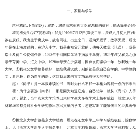
一、家世与求学
赵利栋(以下简称赵)：瞿老，您是清末军机大臣瞿鸿机的嫡孙，能否简单介绍
瞿同祖先生(以下简称瞿)：我是1910年7月12日(宣统二年，庚戌六月初六日)出
岁在庚戌。我出生于庚戌年，故名同祖。出生之日，适为天贶节，故字天贶，后改
年是在上海度过的，在沪入小学。我是由祖父开蒙的，他每天教我《论语》，我是
瑞士及荷兰公使馆任职，1923年于回国探亲途中病故于马赛。1924年叔父瞿兑之
读于育英中学、汇文中学。1928年母亲在沪病逝，因奔丧而辍学一年，故我晚一年
大学。①我叔父文学修养很好，他给我讲汉赋，别的都是我自己自学的。中学教的
文，看注释，作为自学的课，这对我后来的古文功底有很大的帮助。
赵：《尚书》是一本很难读的书，当时为什么不找一本稍为容易一点的书来自
瞿：为什么要选《尚书》，那是因为知道它难，自己想学，就从《尚书》人手
赵：瞿老，当年燕京大学培养出来的学生大多在学术上极有成就，就拿1930年
林耀华等都是对社会学研究作出杰出贡献的学者，您也写出了能够传世的经典著作
①据北京大学所藏燕京大学档案，瞿老在汇文中学三年学习成绩极佳，除数学、
上。见《燕京大学新生入学报名书》，北京大学档案馆藏，燕京大学学籍档案，XJ02