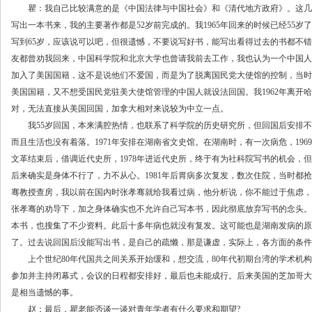
瞿：我自己比较满意的是《中国法律与中国社会》和《清代地方政府》。这几
写出一本书来，我的主要著作都是52岁前完成的。我1965年回来的时候已经55
写到65岁，应该说可以吧，但很遗憾，不要说写好书，能写出看得过去的书都不
友都曾劝我回来，中国科学院和北京大学也曾请我前去工作，我也认为一个中国人
加入了美国国籍，这不是说他们不爱国，而是为了脱离国民党大使馆的控制，当时
美国国籍，又不想受国民党驻美大使馆管理的中国人就设法回国。我1962年离开
对，无法直接从美国回国，加拿大相对来说较为中立一点。
我55岁回国，本来满腔热情，也联系了科学院的历史研究所，但回国后安排不
而且生活也没有着落。1971年安排在湖南省文史馆。在湖南时，有一次病危，19
文革结束后，借调近代史所，1978年进近代史所，终于有为社科院写书的机会，
后来确实是身体不行了，力不从心。1981年后胃病多次复发，数次住院，当时都
骞教授查房，我以前在国内时张孝骞就给我看过病，他分析说，你不能过于焦虑，
张孝骞的劝导下，加之身体确实也不允许自己写本书，因此彻底放弃写书的念头。
本书，也搜集了不少资料。此后十多年病也就没有复发。这可能也是湖南发病的原
了。过去说回国后没能写出书，是自己的疏懒，那是谦虚，实际上，各方面的条件
上个世纪80年代国共之间关系开始缓和，想交流，80年代初期台湾的学术机构
参加并主持闭幕式，会议的日程都安排好，最后也未能成行。后来美国的芝加哥大
是相当遗憾的事。
赵：最后，瞿老能否谈一谈对青年学者有什么要求和期望?