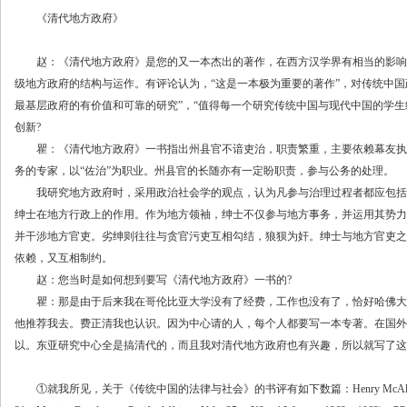
《清代地方政府》
赵：《清代地方政府》是您的又一本杰出的著作，在西方汉学界有相当的影响
级地方政府的结构与运作。有评论认为，“这是一本极为重要的著作”，对传统中国
最基层政府的有价值和可靠的研究”，“值得每一个研究传统中国与现代中国的学生
创新?
瞿：《清代地方政府》一书指出州县官不谙吏治，职责繁重，主要依赖幕友执
务的专家，以“佐治”为职业。州县官的长随亦有一定盼职责，参与公务的处理。
我研究地方政府时，采用政治社会学的观点，认为凡参与治理过程者都应包括在
绅士在地方行政上的作用。作为地方领袖，绅士不仅参与地方事务，并运用其势力
并干涉地方官吏。劣绅则往往与贪官污吏互相勾结，狼狈为奸。绅士与地方官吏之
依赖，又互相制约。
赵：您当时是如何想到要写《清代地方政府》一书的?
瞿：那是由于后来我在哥伦比亚大学没有了经费，工作也没有了，恰好哈佛大
他推荐我去。费正清我也认识。因为中心请的人，每个人都要写一本专著。在国外
以。东亚研究中心全是搞清代的，而且我对清代地方政府也有兴趣，所以就写了这
①就我所见，关于《传统中国的法律与社会》的书评有如下数篇：Henry McAleavy，Ma