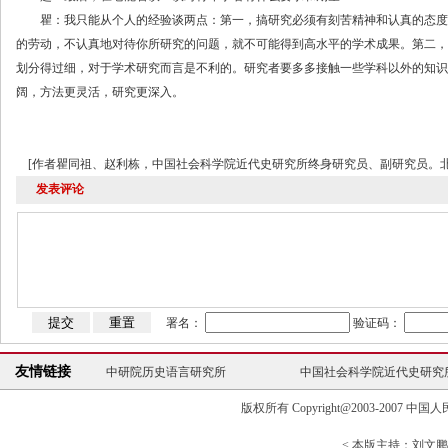
瞿：我只能从个人的经验谈两点：第一，搞研究必须有刻苦精神和认真的态度
的劳动，不认真地对待你所研究的问题，就不可能得到高水平的学术成果。第二，
划分得过细，对于学术研究而言是不利的。研究者要多多接触一些学科以外的知识
阔，方法更灵活，研究更深入。
[作者瞿同祖、赵利栋，中国社会科学院近代史研究所终身研究员、副研究员。北京，
发表评论
署名：
验证码：
友情链接
中研院历史语言研究所
中国社会科学院近代史研究
台北故宫博物院
复旦大学历史地理研究中心
版权所有 Copyright@2003-2007 中国人民大学清
史学理论与史学史研究中心
中国高校人文社会科
中研院历史语言研究所
中国社会科学院近代史研究
< 本版主持：刘文鹏 >