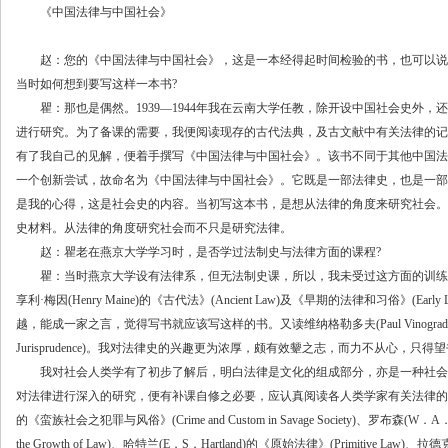
《中国法律与中国社会》
赵：您的《中国法律与中国社会》，这是一本经得起时间检验的书，也可以说
当时如何想到要写这样一本书?
瞿：那也是偶然。1939—1944年我在云南大学任教，除开设中国社会史外，
进行研究。为了备课的需要，我便阅读现存的古代法典，及古文献中有关法律的记
有了我自己的见解，便着手撰写《中国法律与中国社会》。该书不同于其他中国法
一个创新尝试，故命名为《中国法律与中国社会》。它既是一部法律史，也是一部
是我的心得，这是社会史的内容。当初写这本书，是想从法律的角度来研究社会。
史材料。从法律的角度研究社会而不只是研究法律。
赵：瞿老在燕京大学学习时，是否学过法制史与法律方面的课程?
瞿：当时燕京大学设有法律系，但无法制史课，所以，我未受过这方面的训练
享利·梅因(Henry Maine)的《古代法》(Ancient Law)及《早期的法律和习俗》(Earl
越，能成一家之言，觉得写书就应该写这样的书。又读维纳格勒多夫(Paul Vinogradoff)的《历
Jurisprudence)。我对法律史的兴趣更为浓厚，颇有效颦之志，而力不从心，只得
我对社会人类学有了初步了解后，明白法律是文化的组成部分，亦是一种社会
对法律进行深入的研究，便有补课自修之必要，应认真阅读各人类学家有关法律的名著。因
的《蛮族社会之犯罪与风俗》(Crime and Custom in Savage Society)、罗布森(W．A．
the Growth of Law)、哈特兰(E．S．Hartland)的《原始法律》(Primitive Law)、