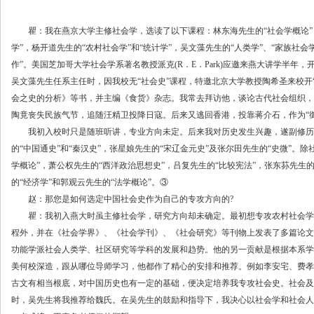
瞿：我在燕京大学主修社会学，选读了以下课程：林东海先生的“社会学概论”，
学”，杨开道先生的“农村社会学”和“统计学”，吴文藻先生的“人类学”、“家族社会
作”。美国芝加哥大学社会学系著名教授派克(R．E．Park)应邀来燕大讲学半年
吴文藻先生任系主任时，因我校无“社会史”课程，特邀北京大学教授陶希圣来校开
会之史的分析》等书，并主编《食货》杂志。我常去拜访他，谈论古代社会组织，
陶竟丧失民族气节，追随汪精卫投降日寇。后来又逃回香港，投靠蒋介石，作为“
我初入校时只是随班听讲，专业方向未定。后来我对历史发生兴趣，遂副修历史
的“中国通史”和“秦汉史”，张星娘先生的“宋辽金元史”及张尔田先生的“史微”。
学概论”，萧公权先生的“西洋政治思想史”，吕复先生的“比较宪法”，张东荪先生的
的“经济学”和郭观云先生的“法学概论”。③
赵：那您是如何选定中国社会史作为自己的专攻方向的?
瞿：我初入燕大时虽主修社会学，研究方向却未确定。最初想专攻农村社会学
程外，并在《社会学界》、《社会学刊》、《社会研究》等刊物上发表了多篇论文
功能学派社会人类学、社区研究等学科的发展和趋势。他的另一贡献是根据本系学
美何校深造，跟从哪位导师学习，他都作了精心的安排和推荐。例如李安宅、费孝
古文有相当根底，对中国历史也有一定的基础，便决定培养我专攻社会史。社会及经济史学
时，吴先生将我推荐给魏氏。在吴先生的鼓励和指导下，我决心以社会学和社会人