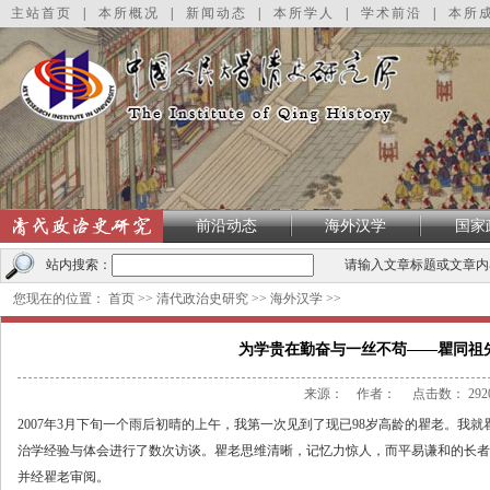
主站首页
|
本所概况
|
新闻动态
|
本所学人
|
学术前沿
|
本所
前沿动态
海外汉学
国家
站内搜索：
请输入文章标题或文章内
您现在的位置：
首页
>>
清代政治史研究
>>
海外汉学
>>
为学贵在勤奋与一丝不苟——瞿同祖
来源： 作者： 点击数：
292
2007年3月下旬一个雨后初晴的上午，我第一次见到了现已98岁高龄的瞿老。我
治学经验与体会进行了数次访谈。瞿老思维清晰，记忆力惊人，而平易谦和的长者
并经瞿老审阅。