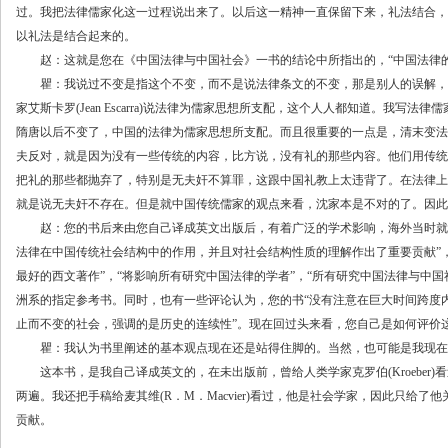
过。我把法律儒家化这一过程说出来了。以后这一精神一直保留下来，礼法结合，
以礼法是结合起来的。
赵：这就是您在《中国法律与中国社会》一书的结论中所指出的，“中国法律的
瞿：我说过不变是指这个不变，而不是说法律条文的不变，那是别人的误解，
家艾斯卡罗(Jean Escarra)说法律为儒家思想所支配，这个人人都知道。我写
隋唐以后不变了，中国的法律为儒家思想所支配。而且很重要的一点是，清末变法
夫反对，就是因为没有一些传统的内容，比方说，没有礼的那些内容。他们用传统
把礼的那些都抛弃了，特别是无夫奸不算罪，这跟中国礼教上太违背了。在法律上
就是说无夫奸不存在。但是就中国传统儒家的观点来看，沈家本是不对的了。因此
赵：您的书后来由您自己译成英文出版后，有着广泛的学术影响，海外当时就有
法律在中国传统社会结构中的作用，并且对社会结构性质的理解作出了重要贡献”，
最好的西文著作”，“将影响所有研究中国法律的学者”，“所有研究中国法律与中
洲系的指定参考书。同时，也有一些评论认为，您的书“没有注意在巨大时间跨度
止而不变的社会，强调的是历史的连续性”。现在回过头来看，您自己是如何评价这
瞿：我认为书里阐述的基本观点现在还是站得住脚的。当然，也可能是我现在
这本书，是我自己译成英文的，在未出版前，曾给人类学家克罗伯(Kroeber
两遍。我还把手稿给麦其维(R．M．Macvier)看过，他是社会学家，因此只给
贡献。