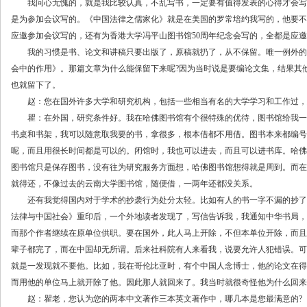
我问心无愧的，就是我比较认真，不乱写书，一定要有值得发表的心得才会写
是为参加会议写的。《中国法律之儒家化》就是在美国的罗常培约我写的，他要不
应邀参加会议写的，还有为香港大学冯平山图书馆50周年纪念会写的，全都是应
我的习惯是书、论文和讲稿只要出版了，原稿就扔了，从不保留。唯一例外的
会中的作用》。那篇文章为什么能保留下来呢?因为当时说是要编论文集，结果其
也就留下了。
赵：您在国外许多大学和研究机构，包括一些相当有名的大学学习和工作过，您
瞿：在外国，研究条件好。我在哈佛图书馆有个很特殊的优待，图书馆给我一
书桌和书架，我可以随意取我要的书，拿很多，根本借都不用借。图书本来都编号
呢，而且用很长时间都是可以的。闭馆时，我也可以进去，而且可以进书库。哈佛
图书馆只是保存图书，没有往为研究服务方面想，哈佛图书馆想得就是周到。而在
就得还，不像过去的云南大学图书馆，随便借，一两年还都没关系。
还有我觉得国内对于学术的抄袭行为处分太轻。比如有人的书一字不漏的抄了
法律与中国社会》重印后，一个外地读者发现了，写信告诉我，我通知中华书局，
而那个作者继续在原单位供职。要在国外，此人马上开除，不但本单位开除，而且
辈子都完了，而在中国却无所谓。后来社科院有人来看我，说要允许人犯错误。可
就是一发现就不要他。比如，我在哥伦比亚时，有个中国人念博士，他的论文在得
而用他的单位马上就开除了他。因此那人就回来了。我当时就很奇怪他为什么回来
赵：瞿老，您认为您的两本中文著作三本英文著作中，哪几本是您最满意的?