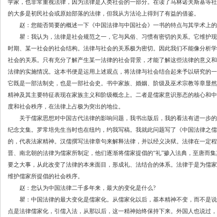
学家，也非常重视法律，因为法律是人类社会的一部分。在读了马林诺夫斯基等社
的大多是初民社会或原始部落的法律，但我从方法论上得到了有益的借鉴。
赵：您能否简要的概述一下《中国法律与中国社会》一书的特点与其学术上的
瞿：我认为，法律是社会规范之一，它与风俗、习惯有密切的关系。它维护现
时期、某一社会的社会结构。法律与社会的关系极为密切。因此我们不能像分析学
社会的关系。只有充分了解产生某一法律的社会背景，才能了解这些法律的意义和
法律的实施情况。这本书便是运用上述观点，将法律与社会结合起来予以研究的一
它既是一部法制史，也是一部社会史。书中家族、婚姻、阶级及巫术宗教等章显然
精神及其主要特征表现在家族主义和阶级概念上。二者是儒家意识形态的核心和中
度和社会秩序，在法律上占极为突出的地位。
关于儒家思想对中国古代法律的影响问题，我书出版后，我的看法有进一步的认
纪念文集。罗常培先生当时也在纽约，约我写稿。我就此问题写了《中国法律之儒家化
的，代表法家精神。汉儒撰写法律章句来解释法律，并以经义决狱。法律在一定程
晋、南北朝的法律为儒家所制定，他们逐渐将儒家提倡的“礼”掺入法典，至唐而
要之大事，从此改变了法律的本来面目，形成礼、法结合的体系。法律于是为儒家
维护儒家所提倡的社会秩序。
赵：您认为中国法律二千多年来，最大的变化是什么?
瞿：中国法律的最大变化是儒家化。从儒家化以后，基本精神不变，而不是说
点是法律儒家化，引儒入法，从那以后，这一精神始终保持下来。外国人也说过，