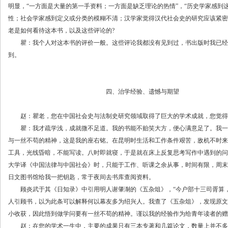
明显，“一方面是大量的第一手资料；一方面是缺乏理论的热情”，“历史学家感到
性；社会学家感到定义或分类的模糊不清；汉学家觉得汉代社会史的研究应该紧密
老是如何看待这本书，以及这些评论的?
瞿：我个人对这本书的评价一般。这些评论我都没有见到过，书出版时我已经
到。
四、治学经验、遗憾与期望
赵：瞿老，您在中国社会史与法制史研究领域取得了巨大的学术成就，您觉得有
瞿：我才疏学浅，成就微不足道。我的书能不贻笑大方，便心满意足了。我一生治
与一丝不苟的精神，这是我的座右铭。在昆明时生活和工作条件艰苦，敌机不时来
工具，光线昏暗，不能写读。八时即就寝，于是就在床上反复思考写作中遇到的问
大学译《中国法律与中国社会》时，只能于工作、听课之余从事，时间有限，周末
日文图书馆给我一把钥匙，常于夜间去书库查阅资料。
顾炎武于其《日知录》中引用明人谢肇淛的《五杂俎》，“今户部十三司胥算，
人引顾书，以为此条可以解释何以幕友多为绍兴人。我查了《五杂俎》，发现原文为“
小收获，因此悟到做学问要有一丝不苟的精神。谨以我的经验作为给青年读者的赠
赵：在您的学术一生中，主要的成果只有三本专著和几篇论文，数量上并不多，