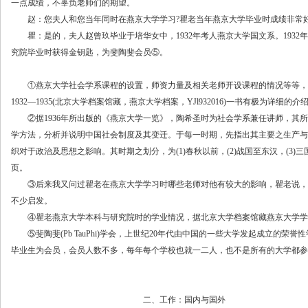
一点成绩，不辜负老师们的期望。
赵：您夫人和您当年同时在燕京大学学习?瞿老当年燕京大学毕业时成绩非常好
瞿：是的，夫人赵曾玖毕业于培华女中，1932年考人燕京大学国文系。1932
究院毕业时获得金钥匙，为斐陶斐会员⑤。
①燕京大学社会学系课程的设置，师资力量及相关老师开设课程的情况等等，燕京大学所出版的Yen
1932—1935(北京大学档案馆藏，燕京大学档案，YJl932016)一书有极为详细的
②据1936年所出版的《燕京大学一览》，陶希圣时为社会学系兼任讲师，其所开
学方法，分析并说明中国社会制度及其变迁。于每一时期，先指出其主要之生产与
织对于政治及思想之影响。其时期之划分，为(1)春秋以前，(2)战国至东汉，(3)三国
页。
③后来我又问过瞿老在燕京大学学习时哪些老师对他有较大的影响，瞿老说，
不少启发。
④瞿老燕京大学本科与研究院时的学业情况，据北京大学档案馆藏燕京大学学籍档案
⑤斐陶斐(Pb TauPhi)学会，上世纪20年代由中国的一些大学发起成立的荣
毕业生为会员，会员人数不多，每年每个学校也就一二人，也不是所有的大学都参
二、工作：国内与国外