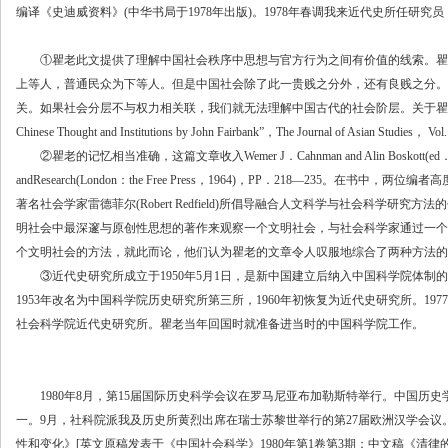
编译《史迪威资料》(中华书局于1978年出版)。1978年春调我来近代史所任研究员
①瞿老此文提供了理解中国社会秩序中思想与官方行为之间有价值的线索。瞿
上等人，普通民众为下等人。但是中国社会除了此一贵贱之分外，还有良贱之分。
关。如果社会分层不与权力相关联，我们就无法理解中国古代的社会阶层。关于瞿老此文的相关评
Chinese Thought and Institutions by John Fairbank”，The Journal of Asian Studies
②瞿老的记忆相当准确，这篇文章收入Wemer J．Cahnman and Alin Boskott(ed．)，Socio
andResearch(London：the Free Press，1964)，PP．218—235。
著名社会学家雷德菲尔(Robert Redfield)所倡导融合人文科学与社会科学研
明社会中最深邃与原创性思想的著作来观察一个文明社会，与社会科学家通过一个
个文明社会的方法，就此而论，他们认为瞿老的文章令人叹服地综合了两种方法的优
③近代史研究所成立于1950年5月1日，是新中国建立后纳入中国科学院体制
1953年改名为中国科学院历史研究所第三所，1960年初恢复为近代史研究所。1
社会科学院近代史研究所。瞿老当年回国时就准备进当时的中国科学院工作。
1980年8月，第15届国际历史科学会议在罗马尼亚布加勒斯特举行。中国历
一。9月，社科院派我及历史所黄烈出席在瑞士苏黎世举行的第27届欧洲汉学会
性和变化》[英文原稿发表于《中国社会科学》1980年第1卷第3期；中文稿《清律