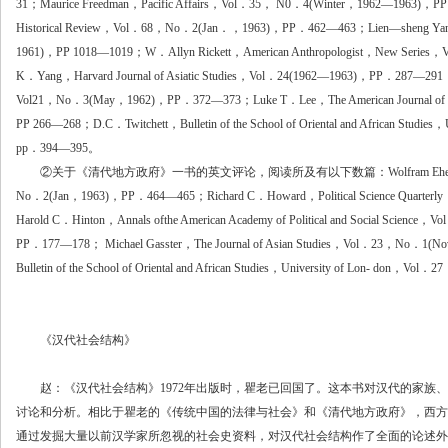
31；Maurice Freedman，Pacific Affairs，Vol．35， N0．4(Winter，1962—1963)，P
Historical Review，Vol．68，No．2(Jan．，1963)，PP．462—463；Lien—sheng Yan
1961)，PP 1018—1019；W．Allyn Rickett，American Anthropologist，New Se
K．Yang，Harvard Journal of Asiatic Studies，Vol．24(1962—1963)，PP．287—291；
Vol21，No．3(May，1962)，PP．372—373；Luke T．Lee，The American Journal of C
PP 266—268；D.C．Twitchett，Bulletin of the School of Oriental and African Studi
pp．394—395。
②关于《清代地方政府》一书的英文评论，阅读所及有以下数篇：Wolfram Eherhard，The Ame
No．2(Jan，1963)，PP．464—465；Richard C．Howard，Political Science Quart
Harold C．Hinton，Annals ofthe American Academy of Political and Social Science，V
PP．177—178； Michael Gasster，The Journal of Asian Studies，Vol．23，No
Bulletin of the School of Oriental and African Studies，University of Lon- don，
《汉代社会结构》
赵：《汉代社会结构》1972年出版时，瞿老已回国了。这本书对汉代的家族、
讨论和分析。相比于瞿老的《传统中国的法律与社会》和《清代地方政府》，西方
通过发掘大量以前汉学家所忽视的社会史资料，对汉代社会结构作了全面的论述外