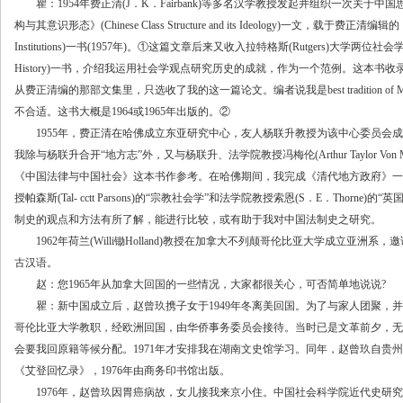
瞿：1954年费正清(J．K．Fairbank)等多名汉学教授发起并组织一次关于
构与其意识形态》(Chinese Class Structure and its Ideology)一文，载于费正清编辑
Institutions)一书(1957年)。①这篇文章后来又收入拉特格斯(Rutgers)大学两位社会
History)一书，介绍我运用社会学观点研究历史的成就，作为一个范例。这本
从费正清编的那部文集里，只选收了我的这一篇论文。编者说我是best tradition of
不合适。这书大概是1964或1965年出版的。②
1955年，费正清在哈佛成立东亚研究中心，友人杨联升教授为该中心委员会成
我除与杨联升合开“地方志”外，又与杨联升、法学院教授冯梅伦(Arthur Taylor Von M
《中国法律与中国社会》这本书作参考。在哈佛期间，我完成《清代地方政府》一书(
授帕森斯(Tal- cctt Parsons)的“宗教社会学”和法学院教授索恩(S．E．Thor
制史的观点和方法有所了解，能进行比较，或有助于我对中国法制史之研究。
1962年荷兰(Willi锄Holland)教授在加拿大不列颠哥伦比亚大学成立亚洲
古汉语。
赵：您1965年从加拿大回国的一些情况，大家都很关心，可否简单地说说?
瞿：新中国成立后，赵曾玖携子女于1949年冬离美回国。为了与家人团聚，并参
哥伦比亚大学教职，经欧洲回国，由华侨事务委员会接待。当时已是文革前夕，无
会要我回原籍等候分配。1971年才安排我在湖南文史馆学习。同年，赵曾玖自贵
《艾登回忆录》，1976年由商务印书馆出版。
1976年，赵曾玖因胃癌病故，女儿接我来京小住。中国社会科学院近代史研究