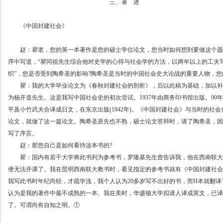
三、著 述
《中国封建社会》
赵：瞿老，您的第一本著作是您的硕士学位论文，您当时如何想到要做这个题目
序中写道，“瞿同祖先生综合他对史学的心得与社会学的方法，以两年以上的工夫
织”，您是否受到陶希圣的影响?陶希圣是当时的中国社会史大论战的重要人物，您
瞿：我的大学毕业论文为《春秋封建社会的剖析》，后以此稿为基础，加以补
为杨开道先生。这是我写中国社会史的初次尝试。1937年由商务印书馆出版。9
平及小竹武夫合译成日文，在东京出版(1942年)。《中国封建社会》与当时的社
论文，就做了这一篇论文。陶希圣原先也不熟，硕士论文答辩时，请了陶希圣，因
写了序言。
赵：那您自己是如何看待这本书的?
瞿：国内有若干大学将此书列为参考书，罗隆基先生曾告诉我，他在西南联大
便无法开课了。我在昆明西南联大教书时，看见指定的参考书就有《中国封建社会
我写此书时年纪尚轻，才疏学浅，我个人认为20多岁写不出好的书，而H本就翻
认为是我的著作中最不成熟的一本。我在美时，华盛顿大学拟请人译成英文，已译
了。可谓尚有自知之明。①