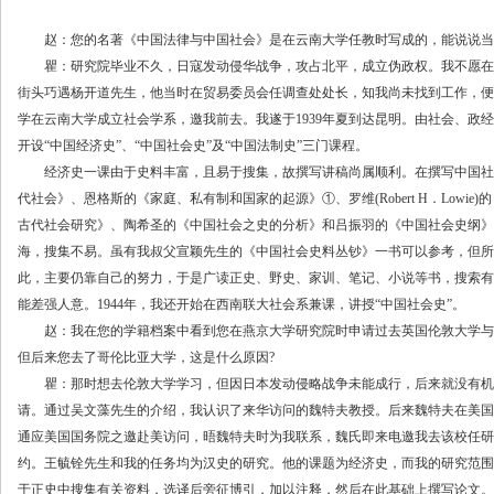
赵：您的名著《中国法律与中国社会》是在云南大学任教时写成的，能说说当
瞿：研究院毕业不久，日寇发动侵华战争，攻占北平，成立伪政权。我不愿在敌伪
街头巧遇杨开道先生，他当时在贸易委员会任调查处处长，知我尚未找到工作，便
学在云南大学成立社会学系，邀我前去。我遂于1939年夏到达昆明。由社会、政
开设“中国经济史”、“中国社会史”及“中国法制史”三门课程。
经济史一课由于史料丰富，且易于搜集，故撰写讲稿尚属顺利。在撰写中国社
代社会》、恩格斯的《家庭、私有制和国家的起源》①、罗维(Robert H．Lowie)的《原始社会
古代社会研究》、陶希圣的《中国社会之史的分析》和吕振羽的《中国社会史纲》
海，搜集不易。虽有我叔父宣颖先生的《中国社会史料丛钞》一书可以参考，但所
此，主要仍靠自己的努力，于是广读正史、野史、家训、笔记、小说等书，搜索有
能差强人意。1944年，我还开始在西南联大社会系兼课，讲授“中国社会史”。
赵：我在您的学籍档案中看到您在燕京大学研究院时申请过去英国伦敦大学与美国威
但后来您去了哥伦比亚大学，这是什么原因?
瞿：那时想去伦敦大学学习，但因日本发动侵略战争未能成行，后来就没有机
请。通过吴文藻先生的介绍，我认识了来华访问的魏特夫教授。后来魏特夫在美国哥
通应美国国务院之邀赴美访问，晤魏特夫时为我联系，魏氏即来电邀我去该校任研究
约。王毓铨先生和我的任务均为汉史的研究。他的课题为经济史，而我的研究范围
于正史中搜集有关资料，选译后旁征博引，加以注释，然后在此基础上撰写论文。