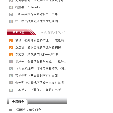
海外学者对中国史学的研究及其思考...
柯娇燕：A Translucen...
1886年英国探险家对长白山主峰...
中日甲午战争史研究的世纪回顾
最新信息
杨珍：鳌拜罪案史料辩证——兼论清...
赵连稳：圆明园经费来源问题初探
李文杰：清代的“早朝”──御门听...
周增光：失败的集权与立威——载沣...
《八旗和绿营：满洲帝国和清代中国...
菊池秀明《从金田到南京》出版
金光明《边疆地区的资本主义》出版
山本英史：《赴任する知県》出版
专题研究
中国历史文献学研究