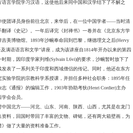
方语言学院学习汉语，这使他后来同中国和汉学结下了不解之
华使团译员身份前往北京，来华后，在一位中国学者——当时清
手翻译《史记》。一年后译完《封禅书》一卷并在《北京东方学
黎吉美博物馆。
1893
年沙畹奉命回到巴黎，继德理文之后
(Hervy
语及满语语言和文学”讲座，成为该讲座自
1814
年开办以来的第四
一时期，因印度学家列维
(Sylvain L6vi)
的要求，沙畹暂时放下了
续发表了一系列关于印度和西域僧侣的传记。同时，他还在东方
究实验学院的宗教科学系授课，并担任多种社会职务：
1895
年任
杂志《通报》的编辑工作，
1903
年协助考狄
(Henri Cordier)
主办
西学会会员。
对中国北方——河北、山东、河南、陕西、山西，尤其是在龙门
集资料，回国时带回了丰富的文物、碑铭，还有两大箱壁画，为
谱》做了大量的资料准备工作。