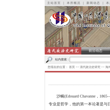
主站首页
|
本所概况
|
新闻动态
|
本
前沿动态
站内搜索：
您现在的位置：
首页
>>
清代政治史研究
>>
海
沙畹
(Edouard Chavanne
，
1865
专业是哲学，他的第一本论著是与日