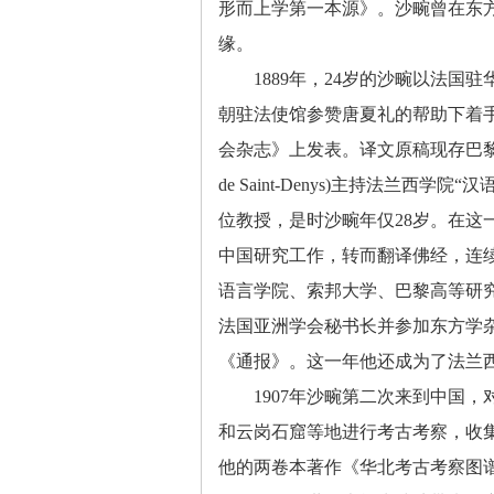
形而上学第一本源》。沙畹曾在东
缘。
1889
年，
24
岁的沙畹以法国驻
朝驻法使馆参赞唐夏礼的帮助下着
会杂志》上发表。译文原稿现存巴
de Saint-Denys)
主持法兰西学院“汉
位教授，是时沙畹年仅
28
岁。在这
中国研究工作，转而翻译佛经，连
语言学院、索邦大学、巴黎高等研
法国亚洲学会秘书长并参加东方学
《通报》。这一年他还成为了法兰
1907
年沙畹第二次来到中国，
和云岗石窟等地进行考古考察，收
他的两卷本著作《华北考古考察图