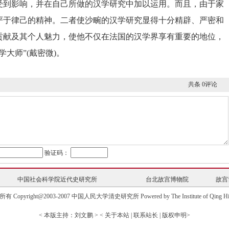
受到影响，并在自己所做的汉学研究中加以运用。而且，由于家
严于律己的精神。二者使沙畹的汉学研究显得十分精辟、严密和
贡献及其个人魅力，使他不仅在法国的汉学界享有重要的地位，
学大师”
(
戴密微
)
。
共条 0评论
中国社会科学院近代史研究所
台北故宫博物院
故宫
验证码：
大学历史地理研究中心
中国社会史研究中心
中华民国史研究
中国高校人文社会科学信息网
中国高校人文社会科学
中国社会科学院近代史研究所
台北故宫博物院
故宫
大学历史地理研究中心
中国社会史研究中心
中华民国史研究
有 Copyright@2003-2007 中国人民大学清史研究所 Powered by The Institute of Qing His
中国高校人文社会科学信息网
中国高校人文社会科学
< 本版主持：刘文鹏 > < 关于本站 | 联系站长 | 版权申明>