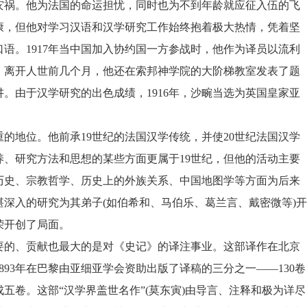
灾祸。他为法国的命运担忧，同时也为不到年龄就应征入伍的飞
康，但他对学习汉语和汉学研究工作始终抱着极大热情，凭着坚
口语。
1917
年当中国加入协约国一方参战时，他作为译员以流利
；离开人世前几个月，他还在索邦神学院的大阶梯教室发表了题
讲。由于汉学研究的出色成绩，
1916
年，沙畹当选为英国皇家亚
重的地位。他前承
19
世纪的法国汉学传统，并使
20
世纪法国汉学
养、研究方法和思想的某些方面更属于
19
世纪，但他的活动主要
历史、宗教哲学、历史上的外族关系、中国地图学等方面为后来
湛深入的研究为其弟子
(
如伯希和、马伯乐、葛兰言、戴密微等
)
开
荣开创了局面。
要的、贡献也最大的是对《史记》的译注事业。这部译作在北京
893
年在巴黎由亚细亚学会资助出版了译稿的三分之一——
130
卷
五卷。这部“汉学界盖世名作”
(
莫东寅
)
由导言、注释和极为详尽