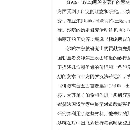
(1909
—
1915)
两卷本著作的素材
方面受到了广泛的注意和研究。比
究，布亚尔
(Bouiuard)
对明帝王陵，
等。沙畹的历史研究活动还包括：
南丽江的历史等；翻译《魏略西戎
沙畹在宗教研究上的贡献首先
国朝圣者义净第三次去印度的旅行
了描述几位朝圣者的传记和一些印
想的文章《十方阿罗汉法难记》，
《佛教寓言五百首选集》
(1910)
，出
步，为其弟子伯希和作进一步研究
都是法国汉学家中最早对道教感兴
研究并利用了这些材料。他去世的
沙畹在对中国北方进行考察时还登