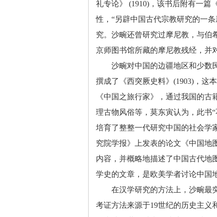
礼专论》
(1910)
，该书后附有一篇
性，“另辟中国古代宗教研究的一条
究。沙畹还曾研究过摩尼教，与伯
京师图书馆所藏的摩尼教残经，并
沙畹对中国的边疆地区和少数
撰成了《西突厥史料》
(1903)
，这本
《中国之旅行家》，通过我国的古
理古物风俗等，莫东寅认为，此书“
培育了整整一代研究中国的社会学
究院学报》上发表的论文《中国地
内容，并概略地描述了中国古代地
学史的文章，是欧美学者讨论中国
在汉学研究的方法上，沙畹最
考证方法来源于
19
世纪的历史主义