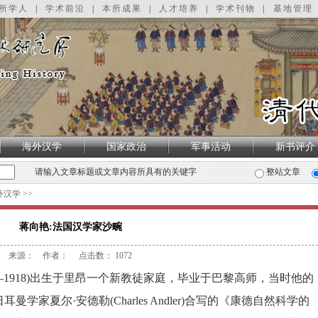
所学人
|
学术前沿
|
本所成果
|
人才培养
|
学术刊物
|
基地管理
海外汉学
国家政治
军事活动
新书评介
请输入文章标题或文章内容所具有的关键字
整站文章
外汉学
>>
蒋向艳:法国汉学家沙畹
来源： 作者： 点击数：
1072
—
1918)
出生于里昂一个新教徒家庭，毕业于巴黎高师，当时他的
耳曼学家夏尔·安德勒
(Charles Andler)
合写的《康德自然科学的