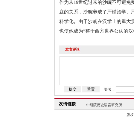
作为从
19
世纪过来的沙畹不可避免
庭的关系，沙畹养成了严谨治学、
科学化。由于沙畹在汉学上的重大
也使他成为“整个西方世界公认的汉
发表评论
中研院历史语言研究所
署名：
台北故宫博物院
复旦
史学理论与史学史研究中心
友情链接
中研院历史语言研究所
台北故宫博物院
复旦
版权所
史学理论与史学史研究中心