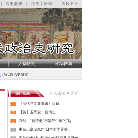
|
清史纂修
|
清史文献馆
|
清风学社
人物研究
政坛轶闻
清代政治史研究
热门信息
《清代詩文集彙編》目錄
【美】卫周安：新清史
袁剑：“新清史”与清代中国的“边...
中岛乐章:2002年日本史学界关...