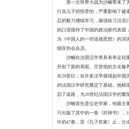
第一次世界大战为沙畹带来了
行员儿子担惊受怕，严重影响了健
忍的毅力继续学习，顽强练习汉语
的口语接待了中国的政治家代表团
为《中国人的一些道德思想》的演
细亚协会会员。
沙畹在法国汉学界具有举足轻
开创了新的局面。尽管他的文化修
在
20
世纪；在许多汉学领域如中国
的法国汉学研究奠定了基础。他精
启了道路，为
20
世纪法国汉学的繁
沙畹首先是位史学家，他最主
只出版了其中的一卷《封禅书》，
1
中的
47
卷，至《孔子世家》止，分成