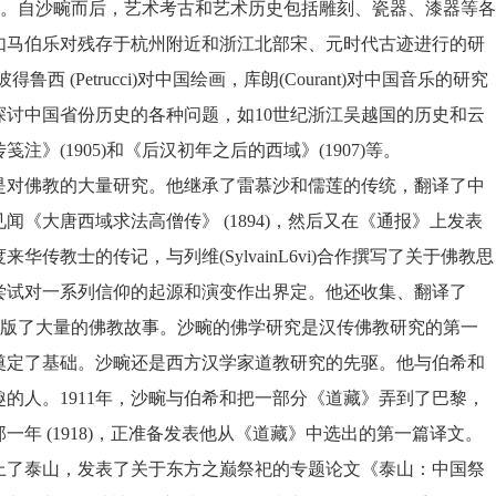
。自沙畹而后，艺术考古和艺术历史包括雕刻、瓷器、漆器等各
如马伯乐对残存于杭州附近和浙江北部宋、元时代古迹进行的研
彼得鲁西
(Petrucci)
对中国绘画，库朗
(Courant)
对中国音乐的研究
探讨中国省份历史的各种问题，如
10
世纪浙江吴越国的历史和云
传笺注》
(1905)
和《后汉初年之后的西域》
(1907)
等。
是对佛教的大量研究。他继承了雷慕沙和儒莲的传统，翻译了中
见闻《大唐西域求法高僧传》
(1894)
，然后又在《通报》上发表
度来华传教士的传记，与列维
(SylvainL6vi)
合作撰写了关于佛教思
尝试对一系列信仰的起源和演变作出界定。他还收集、翻译了
版了大量的佛教故事。沙畹的佛学研究是汉传佛教研究的第一
奠定了基础。沙畹还是西方汉学家道教研究的先驱。他与伯希和
趣的人。
1911
年，沙畹与伯希和把一部分《道藏》弄到了巴黎，
那一年
(1918)
，正准备发表他从《道藏》中选出的第一篇译文。
上了泰山，发表了关于东方之巅祭祀的专题论文《泰山：中国祭