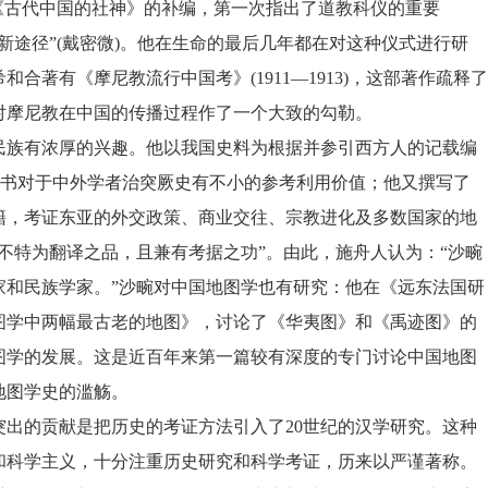
《古代中国的社神》的补编，第一次指出了道教科仪的重要
新途径”
(
戴密微
)
。他在生命的最后几年都在对这种仪式进行研
希和合著有《摩尼教流行中国考》
(1911
—
1913)
，这部著作疏释了
对摩尼教在中国的传播过程作了一个大致的勾勒。
民族有浓厚的兴趣。他以我国史料为根据并参引西方人的记载编
书对于中外学者治突厥史有不小的参考利用价值；他又撰写了
籍，考证东亚的外交政策、商业交往、宗教进化及多数国家的地
不特为翻译之品，且兼有考据之功”。由此，施舟人认为：“沙畹
家和民族学家。”沙畹对中国地图学也有研究：他在《远东法国研
图学中两幅最古老的地图》，讨论了《华夷图》和《禹迹图》的
图学的发展。这是近百年来第一篇较有深度的专门讨论中国地图
地图学史的滥觞。
突出的贡献是把历史的考证方法引入了
20
世纪的汉学研究。这种
和科学主义，十分注重历史研究和科学考证，历来以严谨著称。