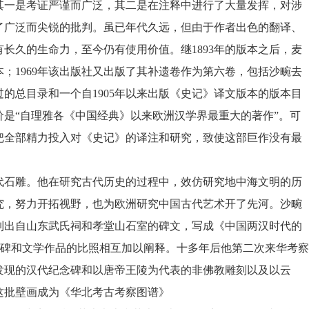
其一是考证严谨而广泛，其二是在注释中进行了大量发挥，对涉
了广泛而尖锐的批判。虽已年代久远，但由于作者出色的翻译、
有长久的生命力，至今仍有使用价值。继
1893
年的版本之后，麦
本；
1969
年该出版社又出版了其补遗卷作为第六卷，包括沙畹去
过的总目录和一个自
1905
年以来出版《史记》译文版本的版本目
价是“自理雅各《中国经典》以来欧洲汉学界最重大的著作”。可
把全部精力投入对《史记》的译注和研究，致使这部巨作没有最
代石雕。他在研究古代历史的过程中，效仿研究地中海文明的历
究，努力开拓视野，也为欧洲研究中国古代艺术开了先河。沙畹
列出自山东武氏祠和孝堂山石室的碑文，写成《中国两汉时代的
碑和文学作品的比照相互加以阐释。十多年后他第二次来华考察
发现的汉代纪念碑和以唐帝王陵为代表的非佛教雕刻以及以云
这批壁画成为《华北考古考察图谱》