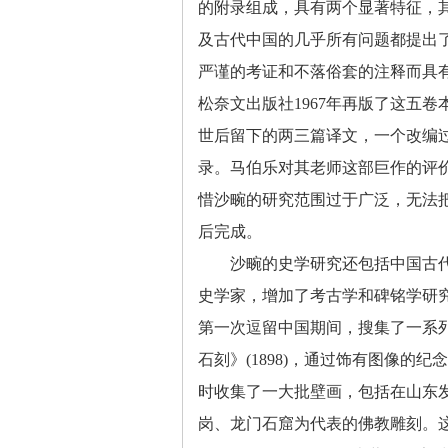
的附录组成，具有两个显著特征，
及古代中国的几乎所有问题都提出
严谨的考证和不落俗套的注释而具
松奈文出版社
1967
年再版了这五卷
世后留下的两三篇译文，一个改编
录。马伯
乐对其
老师这部巨作的评
惜沙畹的研究范围过于广泛，无法
后完成。
沙畹的史学研究还包括中国古
史学家，增加了考古学和碑铭学研
第一次逗留中国期间，搜集了一系
石刻》
(1898)
，通过饰有图像的纪念
时收集了一大批壁画，包括在山东
岗、龙门石窟为代表的佛教雕刻。