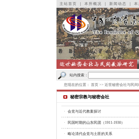
主站首页
|
本所概况
|
新闻动态
|
本
站内搜索：
您现在的位置：
首页
>>
近世秘密会社与民间
秘密宗教与秘密会社
·
会党与近代教案探讨
·
民国时期的山东民团（1911-1930）
·
略论清代会党与土匪的关系