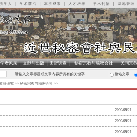
所学人
|
学术前沿
|
本所成果
|
人才培养
|
学术刊物
|
基地管理
学者风采
文献与出版
田野调查
秘密宗教与秘密会社
民间宗
请输入文章标题或文章内容所具有的关键字
整站文章
教派研究
>>
秘密宗教与秘密会社
>>
2009/09/21
2009/09/21
2009/09/21