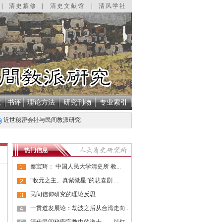
|
清史纂修
|
清史文献馆
|
清风学社
教
书评
理论方法
研究刊物
专业索引
近世秘密会社与民间教派研究
热门信息
秦宝琦： 中国人民大学清史所 教...
“收元之主、真紫微星”的悲喜剧 ...
民间信仰研究的理论反思
一贯道发展论：劫波之后从台湾走向...