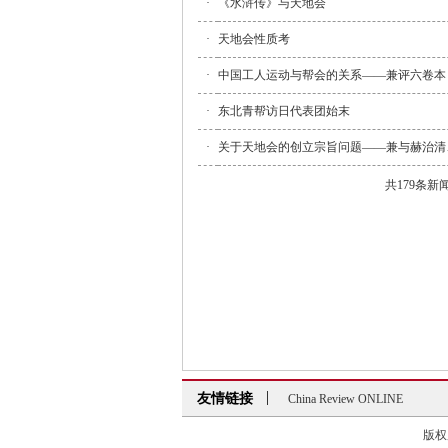
·
《水浒传》与天地会
·
天地会性质考
·
中国工人运动与帮会的关系——兼评六卷本
·
东北青帮访日代表团始末
·
关于天地会的创立宗旨问题——兼与赫治清
共179条新
友情链接
China Review ONLINE
China Review ONLINE
版权所