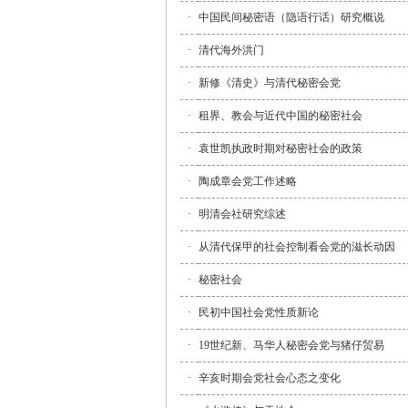
·
中国民间秘密语（隐语行话）研究概说
·
清代海外洪门
·
新修《清史》与清代秘密会党
·
租界、教会与近代中国的秘密社会
·
袁世凯执政时期对秘密社会的政策
·
陶成章会党工作述略
·
明清会社研究综述
·
从清代保甲的社会控制看会党的滋长动因
·
秘密社会
·
民初中国社会党性质新论
·
19世纪新、马华人秘密会党与猪仔贸易
·
辛亥时期会党社会心态之变化