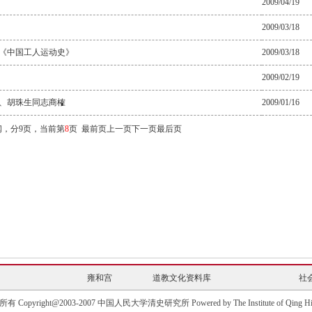
2009/04/19
2009/03/18
《中国工人运动史》
2009/03/18
2009/02/19
、胡珠生同志商榷
2009/01/16
闻，分9页，当前第
8
页
最前页
上一页
下一页
最后页
雍和宫
道教文化资料库
社
雍和宫
道教文化资料库
社
有 Copyright@2003-2007 中国人民大学清史研究所 Powered by The Institute of Qing His