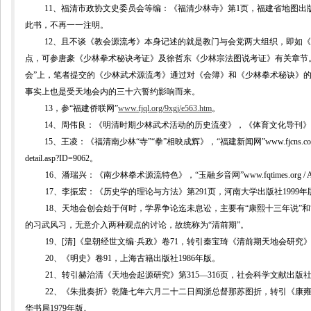
11
、福清市政协文史委员会等编：《福清少林寺》第
1
页，福建省地图出
此书，不再一一注明。
12
、且不谈《教会源流考》本身记述的就是教门与会党两大组织，即如《
点，可参唐豪《少林拳术秘诀考证》及徐哲东《少林宗法图说考证》有关章节
会”上，笔者提交的《少林武术源流考》通过对《会簿》和《少林拳术秘诀》的
事实上也是受天地会内的三十六誓约影响而来。
13
，参“福建侨联网”
www.fjql.org/9xgj/e563.htm
。
14
、周伟良：《明清时期少林武术活动的历史流变》，《体育文化导刊》
15
、王凌：《福清南少林“寺”“拳”相映成辉》，“福建新闻网”
www.fjcns.co
detail.asp?ID=9062
。
16
、潘瑞兴：《南少林拳术源流特色》，“玉融乡音网”
www.fqtimes.org / A
17
、李振宏：《历史学的理论与方法》第
291
页，河南大学出版社
1999
年
18
、天地会创会始于何时，学界争论迄未息讼，主要有“康熙十三年说”和
的习武风习，无意介入两种观点的讨论，故统称为“清前期”。
19
、
[
清
]
《皇朝经世文编
·
兵政》卷
71
，转引秦宝琦《清前期天地会研究
20
、《明史》卷
91
，上海古籍出版社
1986
年版。
21
、转引赫治清《天地会起源研究》第
315
—
316
页，社会科学文献出版
22
、《朱批奏折》乾隆七年六月二十二日闽浙总督那苏图折，转引《康
华书局
1979
年版。