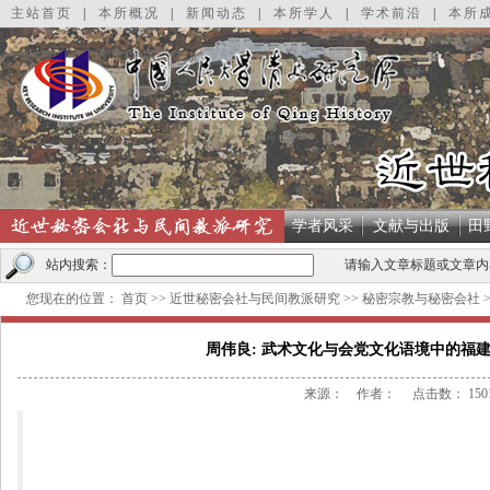
主站首页
|
本所概况
|
新闻动态
|
本所学人
|
学术前沿
|
本所
学者风采
文献与出版
田
站内搜索：
请输入文章标题或文章内
您现在的位置：
首页
>>
近世秘密会社与民间教派研究
>>
秘密宗教与秘密会社
周伟良: 武术文化与会党文化语境中的福建
来源： 作者： 点击数：
150