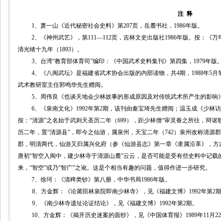
注
释
1
、萧一山《近代秘密社会史料》第
207
页，岳麓书社，
1986
年版。
2
、《神州武艺》，第
111
—
112
页，吉林文史出版社
1986
年版。按：《万
清光绪十九年（
1893
）。
3
、台湾“教育部体育司”编印：《中国武术史料集刊》第四集，
1979
年版
4
、《八闽武坛》是福建省武术协会出版的内部读物，共
4
期，
1988
年
5
月
武术教研室主任郭鸣华先生赠阅。
5
、周伟良《也谈天地会少林故事的形成原因及对传统武术所产生的影响
6
、《泉南文化》
1992
年第
2
期，该刊由秦宝琦先生赠阅；温玉成《少林访
按：“清源”之名始于武则天圣历二年（
699
），距少林僧“
审灵眷之所往，辩讴
历二年，置“清源县”，即今之仙游，属泉州，天宝二年（
742
）泉州改称清源郡
郡，明清两代，仙游又归属兴化府（参《仙游县志》第一章《隶属沿革》，方
唐初“
智空入闽中，建少林寺于清源山麓”云云，是否可能是受有些史料中记载
来，“智空”或乃“智广”之讹。这是个相当有趣的问题，值得作进一步研究。
7
、徐珂：《清稗类钞》第八册，中华书局
1986
年版。
8
、方金辉：《论莆田林泉院即南少林寺》，见《福建文博》
1992
年第
2
9
、《南少林寺遗址论证结论》，见《福建文博》
1992
年第
2
期。
10
、方金辉：《揭开历史迷案的面纱》，见《中国体育报》
1989
年
11
月
22