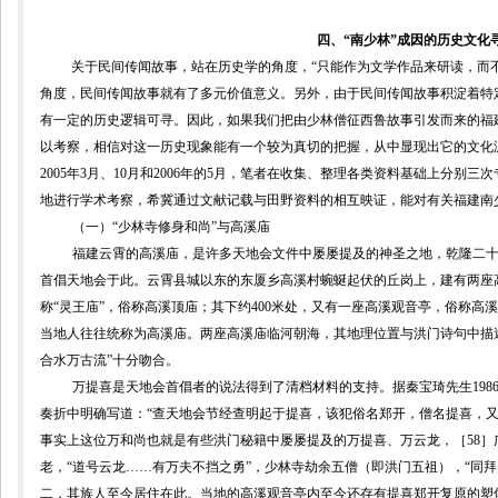
四、“南少林”成因的历史文化
关于民间传闻故事，站在历史学的角度，“只能作为文学作品来研读，而
角度，
民间传闻故事
就有了多元价值意义。
另外，由于民间传闻故事积淀着特
有一定的历史逻辑可寻。因此，如果我们把由少林僧征西鲁故事引发而来的福
以考察，相信对这一历史现象能有一个较为真切的把握，
从中显现出它的文化
2005
年
3
月、
10
月和
2006
年的
5
月，笔者在收集、整理各类资料基础上分别三次
地进行学术考察，希冀通过文献记载与田野资料的相互映证，能对有关福建南
（一）
“少林寺修身和尚”
与高溪庙
福建云霄的高溪庙，是许多天地会文件中屡屡提及的神圣之地，乾隆二
首倡天地会于此。云霄县城以东的东厦乡高溪村蜿蜒起伏的丘岗上，建有两座
称“灵王庙”，俗称高溪顶庙；其下约
400
米处，又有一座高溪观音亭，俗称高溪
当地人往往统称为高溪庙。两座高溪庙临河朝海，其地理位置与洪门诗句中描
合水万古流”十分吻合。
万提喜是天地会首倡者的说法得到了清档材料的支持。据
秦宝琦
先生
198
奏折中明确写道：“查天地会节经查明起于提喜，该犯俗名郑开，僧名提喜，又
事实上这位万和尚也就是有些洪门秘籍中屡屡提及的万提喜、万云龙，
［
58
］
老，“道号云龙
……
有万夫不挡之勇”，少林寺劫余五僧（即洪门五祖），“同拜
二，其族人至今居住在此。当地的高溪观音亭内至今还存有提喜郑开复原的塑