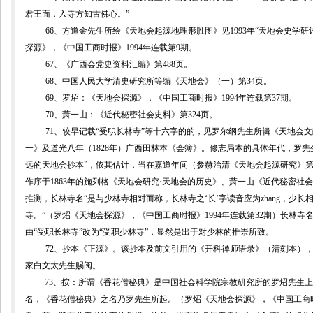
君王面，入寺方知古佛心。”
66
、方道金先生所绘《天地会起源地理形胜图》见
1993
年“天地会史学研
探源》，《中国工商时报》
1994
年连载第
9
期。
67
、《广西会党史资料汇编》第
488
页。
68
、
中国人民大学清史研究所等编《天地会》（一）第
34
页。
69
、罗炤：《天地会探源》，《中国工商时报》
1994
年连载第
37
期。
70
、
萧一山：《近代秘密社会史料》第
324
页。
71
、较早记载“受职长林寺”等十六字的的，见罗尔纲先生所辑《天地会文
一》及道光八年（
1828
年）广西田林本《会簿》。修志局本的具体年代，罗先生
远的天地会抄本”，依其估计，当在嘉道年间（参
赫治清《天地会起源研究》
作序于
1863
年的施列格《天地会研究·天地会的历史》、
萧一山《近代秘密社会
推测，长林寺名“是与少林寺相对而称，长林寺之‘长’字读音应为
zhang
，少长
寺。”（罗炤《天地会探源》，《中国工商时报》
1994
年连载第
32
期）长林寺
由“受职长林寺”改为“受职少林寺”，显然是出于对少林的推崇所致。
72
、抄本《正源》。该抄本及前文引用的
《开科禅师语录》（清刻本）
家白文太先生赐阅。
73
、按：所谓《香花僧秘典》是中国社会科学院宗教研究所的罗炤先生上
名，《香花僧秘典》之名乃罗先生所起。（罗炤《天地会探源》，《中国工商