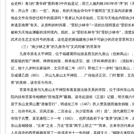
会史料》
卷
1
的“庚辛碑”图和
卷
5
中
作如是记；荷兰人施列格
1863
年作“序”的《
寺，开山齐（第）一也”。再如，有的天地会诗句中干脆明言“灵王庙内洪家佛
地会文件在传抄过程中的疏误吗？笔者认为决非如此，它应与天地会内部由少
奔逃至南寮”有关
。从资料的时间看，“受职少林寺”一语的出现明显在“受职长
被称为天地会渊薮的漳州境内。因此，从
“受职长林寺”到“受职少林寺”，
清楚
武术次生态文化符号的形成，
这也是把握福建南少林不可缺少的历史背景和文
（三）“南少林之誉”的九座寺与“文武同修”的苦菜寺
九座寺原名太平禅院，位于福建莆田仙游县西北的九座山（也称凤山），
尾留坡的智广禅师。禅师俗姓陈，
师承临济宗。据《开科禅师语录》（清刻本
记，他十八岁时出家福州，文宗开成二年
（
837
）
即他三十一岁时
“旋往嵩山
宗咸通乙酉（
865
），开山九座山太平禅院
……
广传临济正宗。门叶繁荣，五
誉”的美称，该寺至今尚存。
苦菜寺是座与
九座山太平禅院
有着直接法脉关系的寺院，
位于漳州东山
院内挂有苦菜寺相赠的“匝地莲声”匾额。该寺起源
依《正源》记载，明天顺六
居于东山龙潭山麓“潜修苦行”，明成化三年（
1467
）邑人赞其德而施舍捐银，
士，论诗书礼乐。宗风丕振，二百余众，兴少室而条（叶）昌”。清代康熙三
寺毁于兵燹。直至康熙二十一年（
1682
），也即清政府下令“复界”的第三年，
东山县铜陵镇，“古来”之名，乃去“苦菜”两字上部之“
艹
”而来。古来寺历代奉
人在该寺的西壁厢廊发现了一块清道光十一年的碑，其碑文云：“铜陵古来院