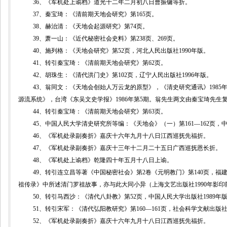
36
、《军机处上谕档》道光十二年二月初八日曹振镛等折。
37
、秦宝琦：《清前期天地会研究》第
165
页。
38
、赫治清：《天地会起源研究》第
74
页。
39
、
萧一山：《近代秘密社会史料》第
238
页、
269
页。
40
、施列格：《天地会研究》第
52
页，河北人民出版社
1990
年版。
41
、转引
秦宝琦：《清前期天地会研究》第
62
页。
42
、胡珠生：《清代洪门史》第
102
页，辽宁人民出版社
1996
年版。
43
、翁同文：《天地会创始人万云龙的原型》，《清史研究通讯》
1985
源流系统》，台湾《东吴文史学报》
1986
年第
5
期。翁先生两文由秦宝琦先生
44
、
转引
秦宝琦：《清前期天地会研究》第
63
页。
45
、中国人民大学清史研究所等编：《天地会》（一）第
161
—
162
页，
46
、《军机处录副奏折》嘉庆十六年九月十八日江西巡抚先福折。
47
、
《军机处录副奏折》嘉庆十三年十二月二十五日广西巡抚恩长折。
48
、
《军机处上谕档》乾隆四十年五月十八日上谕。
49
、转引连立昌等著《中国秘密社会》第
2
卷《元明教门》第
140
页，福
祖传录》中所述清门罗祖故事，亦与此大同小异（上海文艺出版社
1990
年影印
50
、转引马西沙：《清代八卦教》第
52
页，中国人民大学出版社
1989
年
51
、转引宋军：《清代弘阳教研究》第
160
—
161
页，社会科学文献出版
52
、《军机处录副奏折》嘉庆十六年九月十八日江西巡抚先福折。