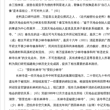
余三指伸直，据曾在观音亭为僧的李阿星老人说，塑像右手按胸是表示“自己人
像“是本庙祖公，不可对外人讲。”［
61
］
史料及口碑均说明，万提喜云龙是位擅武之人，《近代秘密社会史料》
溪的天地会如何与少林发生联系的呢？
秦宝琦
先生推论：“鉴于天地会创始人
的事迹为中心而展开
……
又因天地会创始人提喜及其弟子最初多系福建漳、泉
寺。”［
62
］
秦
先生的这一观点可与
天地会文件所记
相互映证。
嘉庆二年（
179
（成）都太平府太平寨少林寺修身和尚”，嘉庆十六年（
1811
）清廷查获的广西
平府太平寨少林寺修身和尚”。
民间传言提喜和尚体格魁梧，武功极好，擅长
地高塘村和高溪村还有流传。［
63
］
将万提喜称为“少林寺修身和尚”有违史实
林寺出来
”
的文化走向。另外，不可忽视的是，其传虎拳也正是尊吾斋主人所著
料为我们研究福建南少林历史文化成因，提供了相当重要的基本路径。
（二） “受职长林寺”与“受职少林寺”
长林寺是一些天地会文件中时常提及的集聚结盟地方。二十世纪
九十年
遗址终于被找到，并陆续发现了一些重要的碑刻文物。
根据现有资料和田野考
州诏安县官陂镇长林村的乌山上，现已废弃，现存几块模糊不清的石碑及刻有
地会的密切关系
；［
65
］另据
1989
年
12
月
方道金
先生所绘《天地会起源地理形
湖旁，“那里也有一座长林禅寺，
……
长林寺是秘密少林寺”，［
66
］该寺早已
（少）林寺，恐怕并非空穴来风。清道光年间广西田林本的《会簿》中记天地会