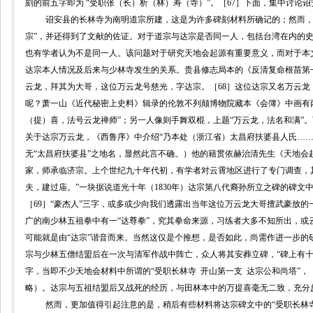
刻的前五字即为 “受职张（长）析（林）寿（寺）”。［
67
］下面，集中讨论诏
诏安县的长林寺为南明道宗所建，这是为许多碑刻材料所确记的；然而，
宗”，并还得到了文献的佐证。对于道宗与达宗是否同一人，包括台湾在内的
也有学者认为不是同一人。该问题对于研究天地会起源有重要意义，而对于本
达宗本人情况及后来与少林寺发生的关系。贵县修志局本的《反清复命根苗第一
云龙，拜其为大哥，这位万云龙号慈光，字达宗。
［
68
］这位达宗又名万云龙
呢？萧一山《近代秘密上史料》辑录的伦敦不列颠博物院藏本《会簿》中画有
（提）喜，法号云龙禅师”；另一人像则手舞双棍，上题“万云龙，法名和满”。
关于达宗万云龙，《西鲁序》中介绍“乃本处（浙江省）太昌府扶婆县人氏
…
无“太昌府扶婆县”之地名，显然此言不确。）他的籍贯依
赫治清先生《天地会
家，师承临济宗。
上个世纪九十年代初，有学者对云霄地区进行了专门调查，
夫，建过庙。”一块据说道光十年（
1830
年）达宗第八代裔孙所立之碑的碑文中
［
69
］“豪杰人”三字，或多或少向我们透露出当年这位万云龙大哥擅武豪放的
广的南少林五祖拳中有一“达尊拳”，究其拳命来源，习练者大多不知所出，或云
可能就是由“达宗”谐音而来。当然这仅是个推想，是否如此，尚需作进一步的
宗与少林五僧结盟后在一次与清军作战中阵亡，
众人
将其安葬立碑，“碑上有
字，当即不少天地会材料中所谓的
“受职长林寺
开山第一支
达宗公和尚塔”，
略）。达宗与五祖结盟后又战死的经历，与田林本中的万提喜毫无二致，充分
然而，更加值得引起注意的是，稍后有些材料将达宗碑文中的“受职长林寺