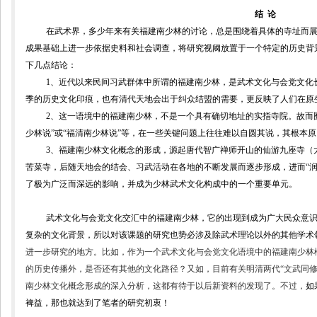
结
论
在武术界，多少年来有关福建南少林的讨论，总是围绕着具体的寺址而
成果基础上进一步依据史料和社会调查，将研究视阈放置于一个特定的历史背
下几点结论：
1
、近代以来民间习武群体中所谓的福建南少林，是武术文化与会党文化
季的历史文化印痕，也有清代天地会出于纠众结盟的需要，更反映了人们在原
2
、这一语境中的福建南少林，不是一个具有确切地址的实指寺院。故而
少林说”或“福清南少林说”等，在一些关键问题上往往难以自圆其说，其根本
3
、福建南少林文化概念的形成，源起唐代智广禅师开山的仙游九座寺（
苦菜寺，后随天地会的结会、习武活动在各地的不断发展而逐步形成，进而“润
了极为广泛而深远的影响，并成为
少林武术文化构成中的一个重要单元。
武术文化与会党文化交汇中的福建南少林，
它的出现到成为广大民众意识
复杂的文化背景，
所以对该课题的研究也势必涉及除武术理论以外的其他学术
进一步研究的地方。比如，作为一个武术文化与会党文化语境中的福建南少林
的历史传播外，是否还有其他的文化路径？又如，目前有关明清两代“文武同修
南少林文化概念形成的深入分析，这都有待于以后新资料的发现了。不过，
如
裨益，那也就达到了笔者的研究初衷！