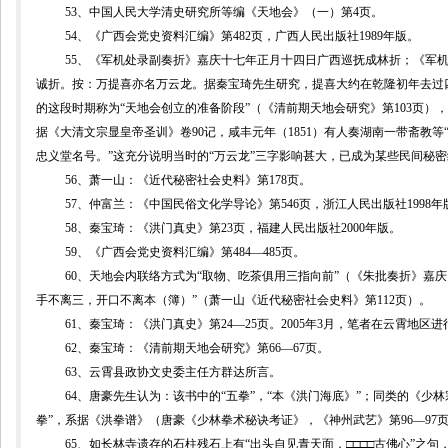
53
、中国人民大学清史研究所等编《天地会》（一）第
4
页。
54
、《广西会党史资料汇编》第
482
页，广西人民出版社
1989
年版。
55
、《军机处录副奏折》嘉庆十七年正月十四日广西巡抚成林折；《军
诚折。按：万提喜亦名万云龙。
据秦宝琦先生研究，提喜大约在乾隆初年去过
的这段时期称为“天地会创立的准备阶段”（
《清前期天地会研究》第
103
页
），
据《大清文宗显皇帝圣训》卷
90
记，咸丰元年（
1851
）有人奏湖南一带斋教等
忠义堂名号。”这充分说明当时的“万云龙”三字影响甚大，已成为某些民间秘
56
、
萧一山：《近代秘密社会史料》第
178
页。
57
、仲富兰：《中国民俗文化学导论》第
546
页，浙江人民出版社
1998
年
58
、秦宝琦：《洪门真史》第
23
页，福建人民出版社
2000
年版。
59
、《广西会党史资料汇编》第
484
—
485
页。
60
、天地会内联络方式为“取物、吃茶俱用三指向前”（《朱批奏折》嘉
手不离三，开口不离本（簿）”（萧一山《近代秘密社会史料》第
112
页）。
61
、秦宝琦：《洪门真史》第
24
—
25
页。
2005
年
3
月，笔者在云霄地区进
62
、秦宝琦：《清前期天地会研究》第
66
—
67
页。
63
、云霄县政协文史委主任方群达所言。
64
、唐豪先生认为：该书中的“五拳”，“本《洪门海底》”；同类的《少
拳”，系据《洪拳谱》（唐豪《少林拳术秘诀考证》，《神州武艺》第
96
—
97
65
、如长林寺遗存的
石柱残石上有“出头自见青天面，
□□□□
古佛心”之句