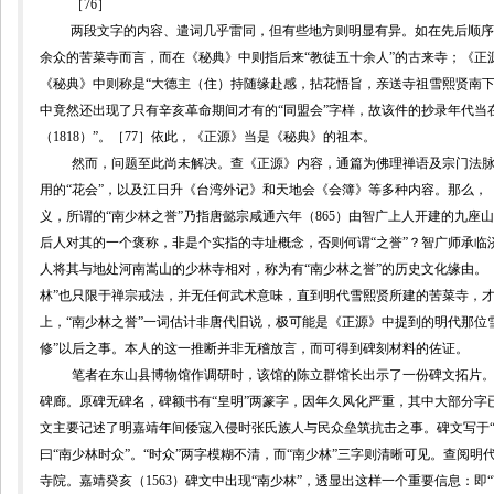
［
76
］
两段文字的内容、遣词几乎雷同，但有些地方则明显有异。如
在先后顺序
余众的苦菜寺而言，而在《秘典》中
则指后来“教徒五十余人”的古来寺；《正
《秘典》中则称是“
大德主（住）持随缘赴感，拈花悟旨，亲送寺祖雪熙贤南下
中竟然还出现了只有辛亥革命期间才有的“同盟会”字样，故该件的抄录年代当
（
1818
）”。
［
77
］依
此，《正源》当是《秘典》的祖本。
然而，问题至此尚未解决。查《正源》内容，通篇为佛理禅语及宗门法
用的“花会”，以及江日升《台湾外记》和天地会《会簿》等多种内容。那么，
义，所谓的“南少林之誉”乃指
唐懿宗咸通六年（
865
）由
智广上人
开建的九座山
后人对其的一个褒称，非是个实指的寺址概念，否则何谓“之誉”？
智广师承临
人将其与地处河南嵩山的少林寺相对，称为有“南少林之誉”的历史文化缘由。
林”也只限于禅宗戒法，并无任何武术意味，直到明代雪熙贤所建的苦菜寺，
上，“南少林之誉”一词估计非唐代旧说，极可能是《正源》中提到的明代那位
修”
以后之事。本人的这一推断并非无稽放言，而可得到碑刻材料的佐证。
笔者在东山县博物馆作调研时，该馆的陈立群馆长出示了一份碑文拓片
碑廊。原碑无碑名，碑额书有“皇明”两篆字，因年久风化严重，其中大部分字
文主要记述了明嘉靖年间倭寇入侵时张氏族人与民众垒筑抗击之事。碑文写于“
曰“南少林时众”。“时众”两字模糊不清，而“南少林”三字则清晰可见。查阅明
寺院。嘉靖癸亥
（
1563
）碑文中出现“南少林”，透显出这样一个重要信息：即