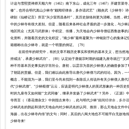
计这与雪熙贤禅师天顺六年（
1462
）南下东山，成化三年（
1467
）开建苦菜寺
修”，也符合明代嵩山少林寺“颇闻经律余，多亦谙武艺”（顾炎武《少林寺》
碑刻《仙峤记言》所言“兴少室而昌条叶”，其历史脉络则更为清晰。
当然，碑
中的少林寺有很大差别。但是，随着后来各种社会矛盾的进一步激化，与少林
地区民众（尤其习武群体）中积淀、传播，为天地会内少林寺僧征西鲁故事的
化资料，并随着历史的文化积淀，“南少林”最终凝聚为一种铭刻于心的集体记
籍都称出自少林寺，就是一个明显的例证。
［
79
］
在前些年的研究中，有的文章不顾历史事实和资料的基本文义，想当然地
持戒法’，承袭少林武功”，［
80
］认定始于唐懿宗时期的福建九座寺就已“‘文
种不符基本历史事实的
穿凿附会
。唐初，以昙宗为首的少林僧人的确曾参加了
了朝廷的赏赐。但是，我们难以由此推导出唐代少林僧习武的结论。因为，一
概念，不能混为一谈，我们至今尚未找到一条除后人传说外有关少林僧人唐代
代“少林武僧”、“少林棍僧”云云，应该是明代少林僧人的英武形象的一种历
时的九座寺又如何能“‘文武同修’，继承并发扬了少林武术”？另外，《正源》
寺而言（
《香花僧杂文》中
则指古来寺
），此与明代少林“
颇闻经律余，多亦谙
少林武名的鹊起和清代天地会内对少林武名的认同、
推崇，那么天地会文件中
海扬，出在少林寺内传”
的文句；同时，其后的八闽大地也不可能平白无故地
少林寺来
!