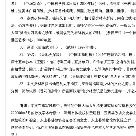
考》，《中华新论》，中国科学技术出版社
2000
年版）另外，清刊本
《开科禅
锥，道黄水白赚何谁。少林宗旨难瞒我，得髓儿孙是可为。祖师，祖师，一脉
79
、该类少林拳谱、秘籍又名“铜人簿”，相传是少林寺所传，内容记载
法、药方等资料，据说徒弟艺成出师时，由师父抄写一份相赠保存。一般认为
人簿“就成为习武者之珍宝，或是认定为衣钵传人的证明。（参郭应哲《一个
港区艺术中心，
2002
年版）
80
、昌沧《仙游武乡行》，《武林》
1997
年
4
期。
81
、
罗炤：《天地会探源》，《中国工商时报》
1994
年连载第
70
期。按：
庆十五年抄本《正源》中的“行喝三棒，直指单刀，广传临济正宗“之语作为智
南祖黄檗，因此，所谓的“行喝三棒”出自黄檗故事，也即佛家的“棒喝”，非武
寓意的“摆脱依傍，勇猛精进”，也即《景德传灯录》中提及的“单刀直入”或“
82
、本文据材料指出仙游县太平禅院九座寺是福建南少林的文化之源，并
分析，简单依照《香花僧杂录》所言而认定“南少林应该是仙游九座寺”，其论
鸣谢：
本文在撰写过程中，曾得到中国人民大学清史研究所
秦宝琦
教授
和
2006
年
5
月的数次学术考察中，漳州市体校校长贾建新、云霄县政协文史委
武校校长叶召金、东山县佛教协会副会长白文太、东山县博物馆馆长陈立群、
副局长李英姐、仙游县博物馆原馆长陈职仪等先生也在本人的学术考察和资料
意！