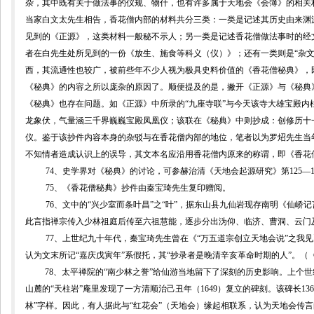
杂，其中既有关于做法事的仪规、物什，也有许多属于天地会《会簿》的相关
当家白文太先生相告，香花僧内部的材料共分三类：一类是记述其历史由来渊
见到的《正源》，这类材料一般秘不示人；另一类是记述香花僧做法事时的经
者在白先生处所见到的一份《放生、施食等科义（仪）》；还有一类则是“杂文
西，其流通性也较广，被前些年不少人视为极具史料价值的《香花僧秘典》，
《秘典》的内容之所以庞杂的原因了。顺便提及的是，撇开《正源》与《秘典
《秘典》也存在问题。如《正源》中所录的“九座寺联”与今天该寺大雄宝殿内
龙象伏，气量涵三千界巍巍宝殿凤凰仪；该联在《秘典》中则抄成：创修历十
仪。鉴于该抄件内容本身的杂驳与在香花僧内部的地位，笔者以为罗炤先生当年
不知情者造成认识上的误导，其文本名应沿用香花僧内原来的称谓，即《香花
74
、
史学界对《秘典》的讨论，可参
赫治清《天地会起源研究》第
125
—
75
、《香花僧秘典》抄件由秦宝琦先生复印赠阅。
76
、文中的“
兴少室而条叶昌”之“叶”，据东山县九仙岩现存南明《仙峤记
此言指禅宗传入少林祖庭后传至六祖慧能，逐步分出
沩
仰、临济、曹洞、云门
77
、上世纪九十年代，秦宝琦先生曾在《“万五道宗创立天地会说”之我
认为文末所记“嘉庆戊寅年”系假托，其“抄录者是晚清辛亥革命时期的人”。（
78
、太平禅院的“南少林之誉”给仙游当地留下了深刻的历史影响。上个
山麓的“天柱岩”庵里发现了一方清顺治己丑年（
1649
）复立的碑刻。该碑长
136
林”字样。因此，有人据此与“红花会”（天地会）缘起相联系，认为天地会传言