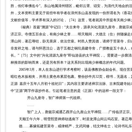
胜，传灯奉佛迄今”。
东山地属漳州辖区，毗邻云霄、诏安，为清代天地会的
外，文本资料主要见于
前些年有学者在漳州东山县发现的一份所谓名为《香花
文献价值等，学术界有深入的讨论，
［
74
］这里，
笔者就其中所提有关南少林
《秘典》首篇“溯源”中记曰：“夫古来寺，源承兴化清源九座寺，
唐懿宗
济正宗。寺僧五百余众，有南少林之誉
……
明天顺间，大德主（住）持随缘赴
潭山间，著忍辱铠，卧无畏床，坐法空座。时邑人赞其德，请师于苦菜寺，归
非发祥之地，请与怀恩沈公，选于五都之铜坑鼎建寺舍，广授教徒五十余人，
长。”
［
75
］文中的“
兴化清源九座寺”
即仙游县的太平禅院，。需要进一步廓清
林推崇的影响而来，还是另有所本？这关系到出现南少林概念的年代问题。
2005
年
3
月，本人在东山进行学术考察时，该县佛教协会副会长、现任苦
暗红色木扳相夹，并用土黄色布累层包裹。整份抄件共
32
页，楷书，无题名，
正源
嘉庆十五年八月初十祖祀日”；其内容主要讲述禅宗法脉、古来院建寺始
中“正源”两字作该抄件名。引起笔者注意的是《正源》中的这样一段文字：
开山九座寺，智广禅师第一代祖师。
……
智广上人，
唐懿宗咸通乙酉开山九座山太平禅院
……
广传临济正宗
天顺壬午六年，明雪熙贤禅师劫逃南下，时居龙潭山间云坞石室。著忍辱
德
……
募缘拓建苦菜寺，戒律精严，文武同修，结文绅名士，论诗书礼