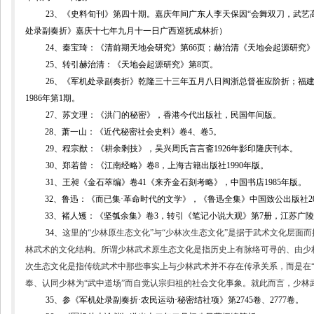
23
、《史料旬刊》第四十期。嘉庆年间广东人李天保因“会舞双刀，武艺高
处录副奏折》嘉庆十七年九月十一日广西巡抚成林折）
24
、秦宝琦：《清前期天地会研究》第
66
页；赫治清《天地会起源研究
25
、转引赫治清：《天地会起源研究》第
8
页。
26
、《军机处录副奏折》乾隆三十三年五月八日闽浙总督崔应阶折；福
1986
年第
1
期。
27
、苏文理：《洪门的秘密》，香港今代出版社，民国年间版。
28
、
萧一山：《近代秘密社会史料》卷
4
、卷
5
。
29
、程宗猷：《耕余剩技》，吴兴周氏言言斋
1926
年影印隆庆刊本。
30
、
郑若曾：《江南经略》卷
8
，上海古籍出版社
1990
年版。
31
、王昶《金石萃编》卷
41
《来齐金石刻考略》，中国书店
1985
年版。
32
、鲁迅：《而已集
·
革命时代的文学》，《鲁迅全集》中国致公出版社
2
33
、
褚人矱：《坚瓠余集》卷
3
，转引《笔记小说大观》第
7
册，江苏广陵
34
、
这里的“少林原生态文化”与“少林次生态文化”是据于武术文化层面
林武术的文化结构。所谓少林武术原生态文化是指历史上有脉络可寻的、由少
次生态文化是指传统武术中那些事实上与少林武术并不存在传承关系，而是在
奉、认同少林为“武中道场”而自觉认宗归祖的社会文化事象。就此而言，少林
35
、参《军机处录副奏折
·农民运动·秘密结社项
》第
2745
卷、
2777
卷。