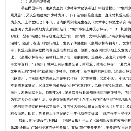
（一）泉州南少林说
早在民国年间，唐豪先生的《少林拳术秘诀考证》中就曾提出：“泉州少
规见告”，又认定福建泉州少林为真，［
2
］遗憾的是唐先生一直未对其观点提
为永久
。上个世纪七十年代，台湾的周剑南先生在其《武术中少林派之研究
·
南
在查阅了大量有关地方志后得出结论：“泉州事实上并无少林寺。”
［
3
］
其后的
1
期末，登有“福建少林寺研究会成立”的一则消息，文中明确提出“南少林在福
湖畔”。随后，在该刊的第
2
期上，发表了傅健生的《泉州少林寺初考》。文章再
寺，其观点主要依据民间巷谈及老辈的追述。继而，在该刊的第
4
期上又发表
比，《泉州少林寺考》在材料上除了老一辈的传闻、追述外，还出示了抄本《
寺文字资料：“（泉州）城中士有伊生楚至者，甫弱冠，读书少林寺”，“夏六月
文中所记的“少林寺”就是泉州少林寺。
1985
年，基本相同的内容以《泉州少林
《丽史》，作者
陈泗东先生认为是明代作品，其“体材属于恋爱小说”。小说
本更需专家鉴定，况且文中两处所提“少林”究竟何指，也被作者轻轻放过。所
泉州，未免证据不足。
1988
年
5
月，笔者曾专程赴泉州调研该地南少林事。“镇
为地方乡办企业的厂房。据说寺院四周尚有“十八木人巷”和“杀狗池”等地名
下来的该寺僧徒的种种武功佚事，其内容大都不出侠义公案小说《万年青》及民
附会而来。因此，笔者在上个世纪的九十年代就撰文提出，“此寺根本不能作为
然而，时至
1992
年
7
月
9
日，《福建日报》刊出了《泉州新发现有关南少林
第
2
期还推出了“泉州少林寺研究专辑”。其所谓的“重要史料”，主要是指“泉