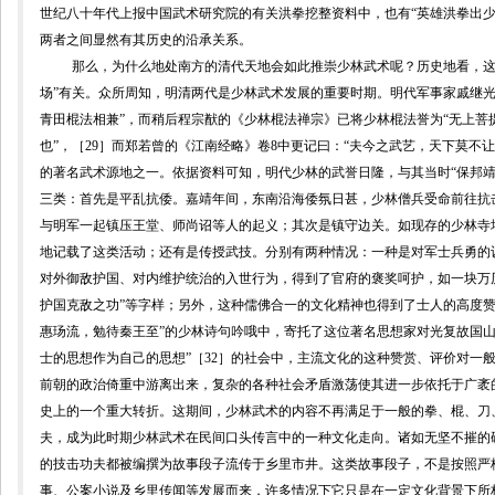
世纪八十年代上报中国武术研究院的有关洪拳挖整资料中，也有“英雄洪拳出少
两者之间显然有其历史的沿承关系。
那么，为什么地处南方的清代天地会如此推崇少林武术呢？历史地看，这
场”有关。
众所周知，明清两代是少林武术发展的重要时期。
明代军事家戚继
青田棍法相兼”，而稍后程宗猷的《少林棍法禅宗》已将少林棍法誉为“无上菩
也”
，［
29
］而郑若曾的《江南经略》卷
8
中更记曰：“夫今之武艺，天下莫不让
的著名武术源地之一。依据资料可知，明代少林的
武誉日隆，与其当时
“保邦
三类：首先是平乱抗倭。嘉靖年间，东南沿海倭氛日甚，少林僧兵受命前往抗击
与明军一起镇压王堂、师尚诏等人的起义；其次是镇守边关。如
现存的少林寺
地记载了这类活动；还有是传授武技。分别有两种情况：一种是对军士兵勇的
对外御敌护国、对内维护统治的入世行为，得到了官府的褒奖呵护，
如一块万
护国克敌之功”等字样；
另外，这种儒佛合一的文化精神也得到了士人的高度赞
惠玚流，勉待秦王至”的少林诗句吟哦中，寄托了这位著名思想家对光复故国
士的思想作为自己的思想”［
32
］的社会中，主流文化的这种赞赏、评价对一
前朝的政治倚重中游离出来，复杂的各种社会矛盾激荡使其进一步依托于广袤
史上的一个重大转折。这期间，少林武术的
内容不再满足于一般的拳、棍、刀
夫，成为此时期少林武术在民间口头传言中的一种文化走向。诸如无坚不摧的
的技击功夫都被编撰为故事段子流传于乡里市井。这类故事段子，不是按照严
事、公案小说及乡里传闻等发展而来，许多情况下它只是在一定文化背景下所