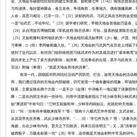
会、天地会等秘密结社组织的建立和发展。如乾隆七年（
1742
）闽浙总督那苏
习尚浇漓，每好盟神聚会，各立名色，争强角胜，生事地方。偶有微嫌夙衅，
人命，其恶习相沿，已非一日。”［
22
］浓郁的尚武、习武之风在当时的会党
一是“论武艺，不论年纪。”［
23
］据学者们研究，早期天地会首领如万提喜、达
［
24
］从台湾故宫博物院藏《军机处档·陈丕供单》可知，提喜的徒弟陈丕也是
［
25
］又如乾隆时漳州地区的另一天地会组织成员如李阿（少）敏、卢茂、何
习拳棒，□（经）李阿敏相邀入伙。”［
26
］天地会的习武风气在历史上绵延了
使到了近代以后，有些洪门组织依然把习练武术作为对其成员进行“基本教育”
国武术史上产生了多方面的影响，如洪拳、五祖拳名的出现，莫不与此有关，
宗法》附编《拳谱》，“就是天地会所传的洪拳”。
有清一代，因朝廷对民间结社活动严厉防范、打击，故而天地会的活动
而，我们通过现存的天地会内部秘籍，仍可发现一个饶有趣味的现象，即该组
联系，主要反映在两个方面：一是不少《会簿》中详略不一地记载了清康熙年
释；二是在内部文件的一些诗句、问答中清楚地表现出了对少林寺和少林武术
如“禀进辞”中有句曰：“三钟五鼓振乾坤，少林寺内响如云。此鼓此钟天地振
曰：“问：‘尔有何本领敢来投军？’答：‘我有十八般武艺件件皆能，文武全材。
从洪花亭
先生所教，武从少林寺所学。’
……
问：‘学乜件为先？’答：‘洪拳为
海扬，出在少林寺内传。普天之下归姓洪，得来日后扶明主’”；又，其“洪拳诗”
破西鞑子，万载名标第一功”
［
28
］
等等，这些都是天地会材料中常见的词句