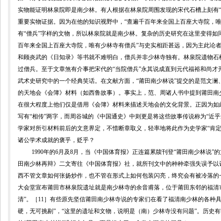
实物能证明林泉院即是南少林。有人根据在林泉院周围发现的宋代石槽上刻有“
重要实物证据。因为在他的知识视野中，“查遍千百年来全国上百座大寺院，唯
有“僧兵”字样的文物，所以林泉院就是南少林。复杂的历史研究在这里变得如
百年来全国上百座大寺院，唯有少林寺有僧兵”与史实相距甚远，因为主此论
和顾炎武的《日知录》等书就不难明白，僧兵并非少林寺独有。林泉院遗物石槽
过僧兵。至于文章煞有介事把宋代的“当院僧兵”永其说成直到元代福裕和尚才
武术史研究中的一个经典笑话。在文献方面，“莆田南少林说”提交的是范文澜
的天地会《会簿》材料（如西鲁故事）。事实上，范、周诸人书中提到莆田南
在很大程度上他们仅是借用《会簿》材料来描述天地会的文化背景。正因为如
写有“相传”两字，而周谷城的《中国通史》中则更是将这些故事传说称为“近乎迷
学家对所引材料前后的文意界定，不惜断章取义，轻率地将此作为史学家“肯定
诸公学术成就的褒乎，贬乎？
1990
年的
6
月及
8
月，当《中国体育报》正连篇累牍刊登“莆田南少林说”
田南少林再辩》二文寄往《中国体育报》社，就所刊文中的种种牵强失误予以
西不管文章如何张扬炒作，也不管在形式上如何包装闪亮，终究会有被冷落的
大会堂宣布莆田市林泉院遗址就是南少林寺的余音甫落，位于莆田东邻的福清
清”。
［
11
］
有些原先坚信莆田南少林寺说的专家们在看了福清南少林的各种具
硬，无可挑剔”，“这里的遗址和文物，说明是（南）少林寺没有问题”。历史