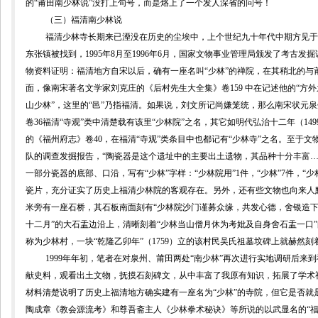
的“莆田南少林说”没打上句号，而是烙上了一个发人深省的问号！
（三）福清南少林说
福清少林寺长期来已湮没在历史的尘埃中，上个世纪九十年代中期方见于
东张镇被找到，
1995
年
8
月至
1996
年
6
月，国家文物事业管理局颁发了考古发掘
物资料证明：福清地方自宋以后，确有一座名叫“少林”的禅院，在其稍北的与
面，像南宋著名文学家刘克庄的《
后村
先生大全集》卷
159
中在记述他的“方外
山少林”，这里的“邑”乃指福清。如果说，刘文所记尚嫌笼统，那么南宋状元
卷
36
福清“寺观”类中清楚载有该里“少林院”之名，其它如明代弘治十二年（
149
的《福州府志》卷
40
，在福清“寺观”类条目中也都记有“少林寺”之名。至于
队的调查发掘报告，“陶瓷器是这个遗址中的主要出土遗物，其品种十分丰富
一部分瓷器的底部、口沿，写有“少林”字样：“少林院用”
1
件，“少林”
7
件，“少
瓷片，充分证实了历史上福清少林院的客观存在。另外，还有些文物也向来人
米旁有一座石桥，其石板南面刻有“少林院沙门谨募众缘，共发心德，舍银造下
十二月”的大石盂边沿上，清晰刻着“少林当山僧月休为考妣及自身舍石盂一口
称为少林村，一块“乾隆乙卯年”（
1759
）立的该村民吴氏祖墓坟碑上就赫然刻着
1999
年年初，笔者在对泉州、莆田两处“南少林”再次进行实地调研后来
献史料，观看出土文物，抚摸石刻碑文，从中丰富了我原有知识，拓展了学术
材料清楚说明了历史上福清地方确实建有一座名为“少林”的寺院，但它
是否就
陶成章《教会源流考》和尊吾斋主人
《少林拳术秘诀》等所说的以武显名的“