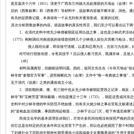
直至嘉庆十六年（
1811
）清吏于广西东兰州姚大羔处搜获的天地会《会簿》中
后的《西鲁叙事》和《西鲁序》等材料中，该故事内容被不断丰富、润色。通
有关的征西鲁记载，本身就有一个从无到有并逐渐形成、发展的过程。
其次分析西鲁故事的内容。就该故事的真实性而言，我们至少可以看出以下两
1
、在清代史料中绝无少林僧被朝廷征用出战之事，这也是少林武术活动
（
1775
）刚刚调任河南巡抚的徐绩
曾
招聘几个少林僧人前往兵营教习枪法，乾
僧人既经出家，即应恪守清规，以柔和忍辱为主，岂容习为击刺，
何可转行招致传授，令售其技乎？且以僧人教习营兵，既属非体，且使人
［
48
］
材料虽属典型，但颇能说明问题。因此，
翁同文
先生在
《今存天地会“创
林寺曾“参预官方军事”，进而推断此为《会簿》文件中“唯一有典据之事项”
见于清代《说唐》之类的通俗戏文小说。
2
、清前期的康、雍、乾三朝中也从无少林寺被朝廷焚毁之记录，相反，
林寺”和“宝树芳莲”两块匾额；特别是雍正十三年（
1735
），朝廷还责成河东总
史料中对少林寺僧的申斥防范不绝如缕，但有关火烧少林之事在官私文献著述
的“道袍血染泪痕飘，事因西闯起根苗
……
少林千古山门灭，暗下奔逃至南寮”
民俗文化学的基本原理告诉我们，尽管许多民间传闻没有按照严格的历
但它总是在特定的历史条件和文化背景下产生的，所以也必然观照了那个时期的
了封建社会下层民间中那种长期受通俗小说和戏曲文化熏陶养成的“不用文章