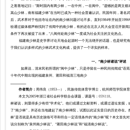
之凿凿地记曰：“斯时国内有两少林，一在中州，一在闽中。”遗憾的是两文都
嵩山少林，南有福建少林”在当时已成为一种社会普遍认识。民国年间，著名
后，武术界对于包括寺址在内的南少林问题讨论不多。直到
1984
年开始至
1996
纷通过媒体都声称找到了传闻中的南少林，有的还在北京人民大会堂召开新闻
条件下再次被提了出来，“八闽何处南少林”一度成为社会关注的文化热点。
福建南少林是史学界讨论天地会起源时一个无法绕开的话题，也是研究
于我们认识多样式的少林武术文化构成，提供了一个详实的样本。
一、“南少林诸说”评述
如果说，清末民初所谓的“闽中少林”，只是停留在一种民间传闻或“语
十年代中期出现的福建
泉州、莆田和福清三地
南少
作者简介：
周伟良（
1953
—），民族传统体育学博士，杭州师范学院体育
本文为
2005
年浙江省社会科学联合会课题，课题号：
05N118
。
林诸说，则显得多少有些“学术化”。他们
或通过文献资料，或通过遗址发掘，
了“南少林”，并还在当地建起了南少林禅院，试图以此证实昔日的历史存在。
林”是否就是具有历史脉络可寻和符合一定语境条件的“南少林”呢？本文首先
说分别称为“泉州南少林说”、“莆田南少林说”和“福清南少林说
”
。