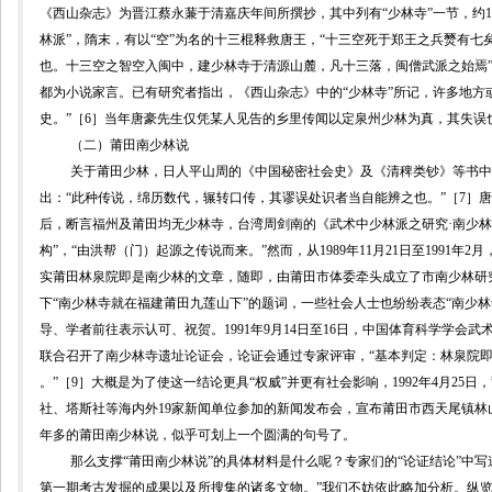
《西山杂志》为晋江蔡永蒹于清嘉庆年间所撰抄，其中列有“少林寺”一节，约
1
林派”，隋末，有以“空”为名的十三棍释救唐王，“十三空死于郑王之兵燹有七
也。十三空之智空入闽中，建少林寺于清源山麓，凡十三落，闽僧武派之始焉
都为小说家言。已有研究者指出，《西山杂志》中的“少林寺”所记，许多地方
史。”［
6
］当年
唐豪
先生仅凭某人见告的乡里传闻以定泉州少林为真，其失误
（二）莆田南少林说
关于莆田少林，日人平山周的《中国秘密社会史》及《清稗类钞》等书中
出：“此种传说，绵历数代，辗转口传，其谬误处识者当自能辨之也。”
［
7
］
唐
后，断言福州及莆田均无少林寺，
台湾周剑南的《武术中少林派之研究
·
南少林
构”，“由洪帮（门）起源之传说而来。”然而，从
1989
年
11
月
21
日至
1991
年
2
月
实莆田林泉院即是南少林的文章，随即，由莆田市体委牵头成立了市南少林研
下“南少林寺就在福建莆田九莲山下”的题词，一些社会人士也纷纷表态“南少
导、学者前往表示认可、祝贺。
1991
年
9
月
14
日至
16
日，中国体育科学学会武
联合召开了南少林寺遗址论证会，论证会通过专家评审，“基本判定：林泉院
。”
［
9
］
大概是为了使这一结论更具“权威”并更有社会影响，
1992
年
4
月
25
日，
社、塔斯社等海内外
19
家新闻单位参加的新闻发布会，宣布莆田市西天尾镇林
年多的莆田南少林说，似乎可划上一个圆满的句号了。
那么支撑“莆田南少林说”的具体材料是什么呢？专家们的“论证结论”中
第一期考古发掘的成果以及所搜集的诸多文物。”我们不妨依此略加分析。纵