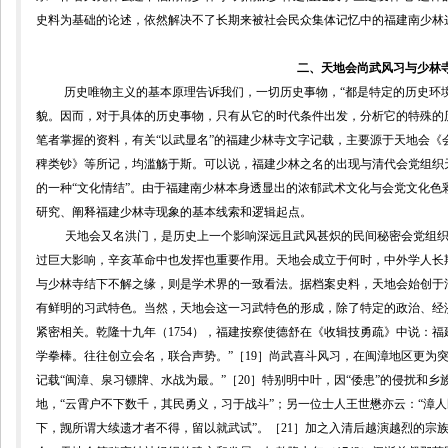
史料为基础的论述，依然解决不了长期来被社会民众集体记忆中的福建南少林
二、天地会尚武风习与少林
历史唯物主义的基本原理告诉我们，一切历史事物，“都是特定的历史环
貌。因而，对于具体的历史事物，只有从它的时代条件出发，分析它的特殊的
笔者掌握的资料，有关“以武显名”的福建少林寺文字记载，主要源于天地会《
稗类钞》等所记，均滥觞于斯。可以说，福建少林之名的出现与清代会党组织
的一种“文化情结”。由于福建
南少林本身透显出的浓郁武术文化与会党文化色
研究、阐释福建少林寺现象的基本线索和逻辑起点。
天地会又名洪门，是历史上一个影响深远且武风甚炽的民间秘密会党组
过巨大影响，辛亥革命中也发挥也重要作用。天地会成立于何时，中外学人长
与少林寺结下不解之缘，则是学术界的一致看法。据档案史料，
天地会始创于
有鲜明的习武特色。当然，天地会这一习武特色的形成，除了特定的政治、经
紧密相关。乾隆十九年（
1754
），福建按察使德舒在《收辑技勇疏》中说：福
学拳棒。往往创立会名，联合声势。”
［
19
］尚武喜斗风习，在闽漳地区更为
记载“闽漳、泉习镖牌、水战为最。”［
20
］特别明中叶，因“倭患”的侵扰和乡
地，“云霄户不下数千，其民勇义，习于战斗”；另一位士人王世懋亦云：“漳
下，觊所谓大续遗才者不得，留以就武试”。［
21
］加之入清后越演越烈的宗