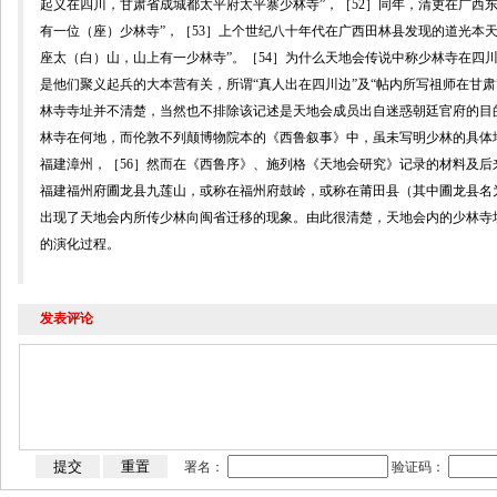
起义在四川，甘肃省成城都太平府太平寨少林寺”，［
52
］同年，清吏在广西东
有一位（座）少林寺”，［
53
］上个世纪八十年代在广西田林县发现的道光本天
座太（白）山，山上有一少林寺”。［
54
］为什么天地会传说中称少林寺在四
是他们聚义起兵的大本营有关，所谓“真人出在四川边”及“帖内所写祖师在甘肃
林寺寺址并不清楚，当然也不排除该记述是天地会成员出自迷惑朝廷官府的目
林寺在何地，而伦敦不列颠博物院本的《西鲁叙事》中，虽未写明少林的具体地
福建漳州，［
56
］然而在《西鲁序》、施列格《天地会研究》记录的材料及后
福建福州府圃龙县九莲山，或称在福州府鼓岭，或称在莆田县（其中圃龙县名
出现了天地会内所传少林向闽省迁移的现象。由此很清楚，天地会内的少林寺
的演化过程。
发表评论
署名：
验证码：
China Review ONLINE
雍和宫