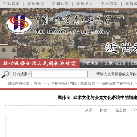
主站首页
|
本所概况
|
新闻动态
|
本所学人
|
学术前沿
|
本所
学者风采
文献与出版
田
站内搜索：
请输入文章标题或文章内
您现在的位置：
首页
>>
近世秘密会社与民间教派研究
>>
秘密宗教与秘密会社
周伟良: 武术文化与会党文化语境中的福建
来源： 作者： 点击数：
158