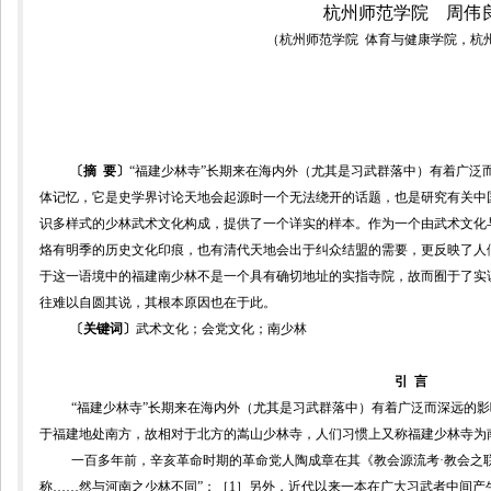
杭州师范学院
周伟
（杭州师范学院
体育与健康学院，杭
〔摘
要〕
“福建少林寺”长期来在海内外（尤其是习武群落中）有着广泛
体记忆，它
是史学界讨论天地会起源时一个无法绕开的话题，也是研究有关中
识多样式的少林武术文化构成，提供了一个详实的样本。作为一个由武术文化
烙有明季的历史文化印痕，也有清代天地会出于纠众结盟的需要，更反映了人
于这一语境中的福建南少林不是一个具有确切地址的实指寺院，故而囿于了实
往难以自圆其说，其根本原因也在于此。
〔关键词〕
武术文化；会党文化；南少林
引
言
“福建少林寺”长期来在海内外（尤其是习武群落中）有着广泛而深远的
于福建地处南方，故相对于北方的嵩山少林寺，人们习惯上又称福建少林寺为
一百多年前，辛亥革命时期的革命党人陶成章在其《教会源流考·教会之
称
……
然与河南之少林不同”；［
1
］另外，近代以来一本在广大习武者中间产