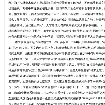
考》和《少林拳术秘诀》及对两文的时代背景稍有了解的话，不难感受到其字
也就是说，两书中所提及的福建少林，应与清代天地会有着割舍不断的关系，
外，
据文献可知，福清少林院建寺于宋代，明代仍有记载，但至清初的地方志
其名，显已废弃。在这种情况下，该寺如何成为清以来以武显名之地，则毫无
清南少林毁于清代雍正年间”，无非是借此与传说中的火焚少林故事相接。（
1
林武术学术研讨会”上提出：鉴于目前福清少林寺提供的资料内容“与天地会的
来有关福建南少林与武术的种种问题，需要武术理论界与其它学界人士的进一
本文发表后引起了福建地方的一些社会反响。
2004
年
5
月和
2004
年
9
月，“
名“王凌”的文章。两文内容大同小异，都称笔者认为“目前尚无材料说明福清
民间之现象，所以目前尚不能确证福清少林寺就是‘武艺出在少林中’的‘闽中少林
观点的歪曲。第一，本人文章中从未说“目前尚无材料说明福清南少林与武术的
无材料说明”一语，明明是指明清时期材料而言；第二，至于因“
在福清也未看
福清少林寺就是‘武艺出在少林中’的‘闽中少林’”，更是无中生有的“神来之笔
者感到只要确认福清有过一座不管什么时候的少林寺，以及罗列一些地方上不
迎刃而解。文章也确实这么落笔的，因为王文随后就跳跃式地列举了一条宋代的
况。另外一位署名“潘瑞兴”者稍后也在“玉融乡音网”上刊出了一篇《南少林
称“福清南少林寺系河南嵩山少林寺之宗系分支，为南派少林之祖庭及拳医之发
至清初已成废
圮的少林院是什么原因又成为清晚期间盛传的“闽中少林”？所
系？
作者又凭什么遽下福清南少林寺“为南派少林之祖庭及拳医之发祥地”这样