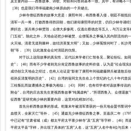
及主要内容——西鲁故事、诗歌、对联和问答则基本一致。其中，有详略不一的
［
38
］也是我们寻绎福建南少林原由的一个关键点。
少林寺僧征西鲁的故事大意是：康熙年间，有西鲁番入侵，朝廷不能抵
清军一兵一将，打败西鲁得胜回朝，他们谢却康熙帝的封赏，仍归少林寺诵经
辨奸忠，派兵将少林焚毁，众僧大多惨死，仅逃出蔡德忠等五人，与万云龙等
门五祖”。除此之外，天地会还把少林被焚、众僧冤杀之事编入其内部流传的一
火灭倾。清君无道荆棘种，故结洪英复大明”；又如，少林冤恨何时了，长沙
朝”等，
［
39
］
以此激发会众对清廷的仇恨。
对于以上这段故事的真实性，近代以来学者们仁智各见，聚讼纷纭。如荷
史”
；［
40
］而有不少学者则充分肯定西鲁故事的史料价值，认为是“社会现实
成功创立天地会之经过，
也有人论证是“影射了康熙年间福建藤牌兵被遣散后创
祖孙反清复明的历史”，［
42
］台湾的
翁同文
先生在上个世纪的七八十年代曾
三桂叛乱而旋遭捕杀之事极为相似；［
43
］
同时，也有些学者对该故事传说的
附会”，台湾的
庄吉发
先生更视西鲁故事“纯属虚构”，“所谓西鲁入、众僧退敌”
征西鲁”是研究南少林的重要内容，这里对此稍加讨论。
首先分析西鲁故事的形成。乾隆末年被清军查获的一份天地会盟书誓词中
血喷天，全家灭亡”等外，
［
45
］
通篇无少林僧征西鲁之事。至嘉庆二年（
179
中已记有“甘肃省城（成）都太平府太平寨少林寺”及“五房”等字样，
［
46
］而
平府太平县”字样，并出现了具体的“五房”人名，这“五房”人名中有
4
位与后来