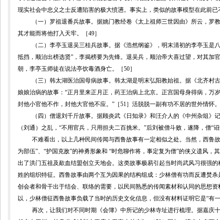
现实社会中忠义之士反遭陷害的极大愤懑。事实上，类似的故事模型在此前已
（一）罗祖退番兵故事。据姚门教经卷《太上祖师三世因由》所云，罗
其才能而将他打入天牢。［
49
］
（二）李亭玉退吴三桂兵故事。据《浩然纲鉴》，明末清初的李亭玉是八
抵挡，顺治出榜选贤”，李揭榜要为先锋。退吴兵，顺治帝大喜过望，对其加
朝，李亭玉师徒在说法亭饮毒酒身亡。［
50
］
（三）韩太湖医治国母病故事。韩太湖是明末弘阳教始祖。据《北齐村
娘娘治病的故事：“正月里来正月正，药王治病上北京。正宫国母身得病，万
封他小官他不作，封他大官他不应。”［
51
］活脱脱一副有功不居的世外情怀
（四）僧退刘千斤故事。据顾炎武《日知录》和汪介人的《中州杂俎》
（刘通）之乱，“不用官兵，只用担夫二百挑米。”后刘被僧斗败，遂降，僧“
不难看出，以上几种民间传闻与西鲁故事有一定相似之处。当然，西鲁故
为部伍”、“护国克敌”的神勇形象和 “时危聊作将，事定复为僧”的侠义遗风
出了洪门五祖及歃血结盟创立天地会。这类故事极易引起当时尚武风习很强的秘
姓的组织特征。西鲁故事由两个互为因果的结构组成：少林僧有功而反遭焚杀
创会者和骨干出于结会、联络的需要，以民间熟悉的传闻素材和认同的思想资
以，少林僧征西鲁故事负载了当时的历史文化信息，但没有材料证明它是“有一
再次，让我们对不同时期《会簿》中所记的少林寺址进行梳理。据嘉庆