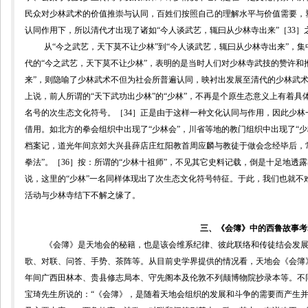
民众对少林武术的价值推崇与认同，百姓们按照自己的理解水平与价值需要，
认同作用下，所以清代才出现了诸如
“
今人谈武艺，辄曰从少林寺出来
”
［
33
］
从“今之武艺，天下莫不让少林”到“今人谈武艺，辄曰从少林寺出来
”
，集
代的“
今之武艺，天下莫不让少林”，表明的是当时人们对少林寺武技的赞许和
来
”，则隐喻了少林武术不但为社会所普遍认同，映衬出发展至清代的少林武
上说，前人所谓的“天下武功出少林”的
“少林”，
不再是个原生态意义上有着具体
名号的次生态文化符号。［
34
］正是由于这样一种文化认同与作用，因此少林
借用。如北方的拳会组织中出现了“少林会”，川省等地的教门组织中出现了“
档案记，道光年间京郊大兴县薛店庄红阳教首周应麟与教徒于做会念经毕后，
拳法”。［
36
］按：所谓的“少林十祖师”，不见其它史料记载，倒是十足地透
说，这里的“少林”一名同样体现出了次生态文化符号特征。于此，我们也就不
活动与少林寺结下不解之缘了。
三、《会簿》中的西鲁故事考
《会簿》是天地会的秘籍，也是该会维系纪律、彼此联络和传徒结会发
歌、对联、问答、手势、茶阵等。从目前史学界提供的情况看，天地会《会簿
年间广西田林本、贵县修志局本、守先阁本及伦敦不列颠博物院抄录本等。不
宝琦
先生所说的：“《会簿》，是随着天地会组织的发展和斗争的需要而产生并