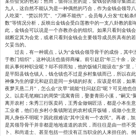
某些会党的色彩；然而，值得注意的是，金钱会的领导集团正
九人，这自然不能认为是一种偶然的巧合，作为金钱会领导八
人吃菜
”
、
“
焚以符咒
”
、
“
刀棒不能伤
”
，会员每人分发
“
红帖条
数
”
等情况分析，反映出金钱会受白莲教中的一支八卦教的影
此，金钱会可以说是一个亦教亦会的组织。如果只看到金钱会
就断定其为会党，或者只看到金钱会主要领导成员所具有的若
欠妥当的。
过去，有一种观点，认为
“
金钱会领导骨干的成份，其中
于教门组织
”
，这种说法也值得商榷。前引赵启
“
年三十余，设
前从事何种职业呢？却不得而知，他的饭铺只能设在
“
乡
”
里，
是平阳县钱仓镇人，钱仓镇也不过是乡村集镇而已，所以在此
神像为生的缪元和赵启是同一乡镇的好友，应该是邻居，如果
夜梦天悬二月
”
，怎么会
“
次早
”
就能
“
往问赵启
”
呢？可见他也
义。以卖毛笔糊口的周荣
“
流寓青田，娶妻青田小溪，
”
嗣又
“
离开农村；朱秀三行医卖药，王秀金做铜匠活，都是小本生意
工业者，他们在乡村小集镇附近的农村或开饭铺，或做小生意
两人身份不明呢？因此很难说
“
其中没有一个农民
”
。再者，加
是其领导骨干并非都是地地道道的农民，而往往是由一些不受
卜、和尚道士、甚至包括一些没有正当职业的人来担任的。例