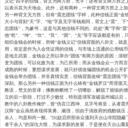
义记
”
四字的信钱，背文为两方胜，无字；还有背文两方胜之
以表示其为天地会。此外，还有两种，一种背文两方胜之上加
另一种背文无方胜，但有
“
震忠团练
”
字样，此种信钱正面
“
金
大小与背刻
“
天
”
字、
“
地
”
字及无字等钱相同，背文上
“
震
”
、下
忠团练
”
，为篆书，这是与其他信钱不同的。此处
“
离
”
字和
“
震
他
“
乾
”
、
“
坤
”
、
“
坎
”
、
“
艮
”
、
“
巽
”
、
“
兑
”
等字应该都是有的，
组织金钱会的时候，所铸
“
金钱义记
”
信钱背面的八卦文，就是
用，肯定是作为入会凭证用的信钱，与市场上流通的公用钱币
是地主武装，金钱会之所以举办
“
团练
”
有两方面的原因：清朝
变为团练，可以化敌为友，为己所用；而从金钱会众一方而言
成熟的时候，要想谋求发展，就只好借改编团练的机会公开扩
金钱会举办团练，并非真情实意，信钱背面改铸
“
震忠团练
”
字
深刻。那么另外一种信钱正面为什么铸有
“
金钱罗汉
”
而背面又
教语，梵文的音译；佛教称断绝了一切嗜欲，解脱了烦恼的僧
立的后一阶段，打过不少败仗，特别是清军攻破温州城以后，
教中的八卦教作掩护，曾
“
伪言江西坤、兑字号将至，从者需
汉阵
”
会众虽然表现得英勇、顽强，但由于清政府的残酷镇压
余人，均是和尚一般。
”[6]
赵启所部余众逃到天台山寺院隐蔽
者千余人
”
的深仇大恨，为谋求新的发展，于是便在天台山重