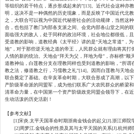
等组织的若干特点，逐步形成起来的
”[13]
。近代社会这种亦
明，这决不是一种偶然的历史现象，而是反映了中国近代北教
之，大联合可以视为中国近代秘密社会的活动规律，当然这种
合，也包括了教门内部各支派之间、会党内部各山堂之间的联
面临强大的敌人，处于同样的政治环境，社会地位都很低，且
受道教的影响，道教经典《太平经》讲的是
“
天地之常道
”
，为
地
”
，对于那些逆天地之道的帝王，人民群众就有理由将其打
人情的新的统治。天地会
“
拜天为父，拜地为母
”
，亦标榜
“
顺
道教神仙，白莲教分支在理教同样也受到道教的影响，
“
所谓
教之法，修道教之行，习儒教之礼
”[14]
。因而白莲教与天地
联合奠定了基础。在辛亥革命时期，大联合形成了高潮，以下
产阶级革命派的同盟军，成为他们联系广大农民群众的桥梁和
清革命力量，在中国第一个资产阶级政党同盟会领导下，在近
生动活泼的历史活剧！
【参考文献】
[1]
宋炎
.
太平天国革命时期浙南金钱会的起义
[J].
浙江师院
[2]
周梦江
.
金钱会的性质及其与太平天国的关系
[J].
杭州师