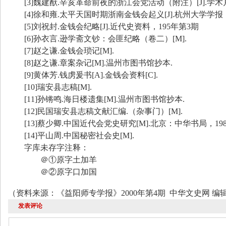
[3]
魏建猷
.
辛亥革命前夜的浙江会党活动（附注）
[J].
学术
[4]
徐和雍
.
太平天国时期浙南金钱会起义
[J].
杭州大学学报
[5]
刘祝封
.
金钱会纪略
[J].
近代史资料，
195
年第
3
期
[6]
孙衣言
.
逊学斋文钞：会匪纪略（卷二）
[M].
[7]
赵之谦
.
金钱会琐记
[M].
[8]
赵之谦
.
章案杂记
[M].
温州市图书馆抄本
.
[9]
黄体芳
.
钱虏爰书
[A].
金钱会资料
[C].
[10]
瑞安县志稿
[M].
[11]
孙锵鸣
.
海日楼遗集
[M].
温州市图书馆抄本
.
[12]
民国瑞安县志稿文献汇编
.
（杂事门）
[M].
[13]
蔡少卿
.
中国近代会党史研究
[M].
北京：中华书局，
19
[14]
平山周
.
中国秘密社会史
[M].
字库未存字注释：
＠①原字土加羊
＠②原字口加国
（资料来源：《益阳师专学报》
2000
年第
4
期
中华文史网
编
发表评论