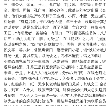
三、谢公达、缪元、张元、孔广珍、刘汝凤、周荣等；周梦江
金、孟州、周荣、孔广珍、谢公达等；此处从刘祝封所撰《金
析，他们大都由破产农民和手工业者、小商、小贩、无业游民
料记载：
“
有赵启者，平邑钱仓人也，年三十余，设饭铺于其
赠以资财，以是名震江南北，渐至闽疆，亡命之徒，往依者众
工匠，
“
有缪元者，善塑绘，有胆力，平时喜读英雄书传，八
启曰：
‘
两月为朋字；朋，同类也
’
。在《易咸》之九四，
‘
撞撞
应以光明之象。
”[5]
与赵启愈相契合。周荣，原名周兆荣，浙
识文字，善八卦，曾流寓青田，娶妻青田小溪，辄
“
以妖术教
沸汤中煮，焚以符咒，取汤饮之，刀棒不能伤，谓之
‘
铜钱壮
’
令唯恐周兆荣与太平军联络，悬赏追捕，周兆荣改名周荣，辗
遂拜会结盟。朱秀三是行医卖药的江湖郎中；王秀金是铜匠；
未详。于是，上述八人
“
结为兄弟，分作八卦
”[5]
，在钱仓附近
金钱会。
“
依托钱仓山庙神以惑众，入会者，纳钱五百于会首
枚，红贴条约一纸，无少长老幼皆相呼曰兄弟，其钱文曰
‘
金
数，到五、六千人，以张声势
”[6]
。所有会众均
“
归大总头赵启
占多数，与入会人员一律讲平等、会内
“
无少长老幼皆相呼曰
制为主体的血缘关系比较淡薄，用结拜异姓兄弟作为联系会员