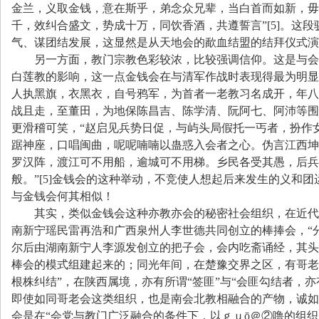
金兰，义取金钱，意在斯乎，弟念众兄辈，当白首而如新，毋
千，效纠合盛文，势成十万，同饮香酒，共遵誓言
”[5]
。这段
气、谋团结发展，这显然是从天地会的歃血结盟的结拜仪式
另一方面，教门宗教色彩较浓，比较强调信仰。这是与会
白莲教的影响，这一点金钱会在与清军作战时表现得最为明显
人执黑旗，衣黑衣，自号鸦军，为首者一老教习名成开，年八
战且走，至董田，为地保陈昌吉、陈学清、阮阿七、阿沛等围
更滑稽可笑，
“
赵启见兵势日促，与屿头局假托一丐者，扮作
踞神座，口唱闽曲，呢呢喃喃以蛊惑入会者之心。伪言江西坤
罗汉阵，渡江可不用船，逾城可不用梯。乡民各受其愚，后兵
般。
”[5]
金钱会的这种举动，不竞使人想起后来发生的义和团
与金钱会何其相似！
其实，类似金钱会这种亦教亦会的秘密社会组织，在近代
南新宁瑶民雷再浩和广西泉州人李世德共同创立的棒捧会，
“
尔后由湖南新宁人李源发创立的把子会，会内吃斋诵经，其头
棒会的模式组建起来的；同光年间，在楚豫交界之区，有哥老
根株纠结
”
，在陕西属境，亦有所谓
“
签匪
”
与
“
会匪勾结者，亦
即使如同哥老会这类组织，也是南会北教相融合的产物，诚如
会是在
“
会党与教门广泛融合的条件下，以ｇｕ
ō
＠②噜的组织