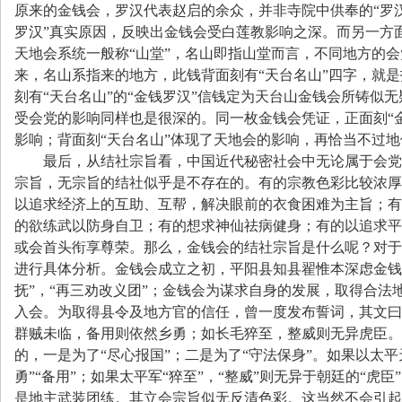
原来的金钱会，罗汉代表赵启的余众，并非寺院中供奉的
“
罗
罗汉
”
真实原因，反映出金钱会受白莲教影响之深。而另一方
天地会系统一般称
“
山堂
”
，名山即指山堂而言，不同地方的会
来，名山系指来的地方，此钱背面刻有
“
天台名山
”
四字，就是
刻有
“
天台名山
”
的
“
金钱罗汉
”
信钱定为天台山金钱会所铸似无
受会党的影响同样也是很深的。同一枚金钱会凭证，正面刻
“
影响；背面刻
“
天台名山
”
体现了天地会的影响，再恰当不过
最后，从结社宗旨看，中国近代秘密社会中无论属于会党
宗旨，无宗旨的结社似乎是不存在的。有的宗教色彩比较浓厚
以追求经济上的互助、互帮，解决眼前的衣食困难为主旨；有
的欲练武以防身自卫；有的想求神仙祛病健身；有的以追求平
或会首头衔享尊荣。那么，金钱会的结社宗旨是什么呢？对于
进行具体分析。金钱会成立之初，平阳县知县翟惟本深虑金钱
抚
”
，
“
再三劝改义团
”
；金钱会为谋求自身的发展，取得合法
入会。为取得县令及地方官的信任，曾一度发布誓词，其文曰
群贼未临，备用则依然乡勇；如长毛猝至，整威则无异虎臣。
的，一是为了
“
尽心报国
”
；二是为了
“
守法保身
”
。如果以太平
勇
”“
备用
”
；如果太平军
“
猝至
”
，
“
整威
”
则无异于朝廷的
“
虎臣
”
是地主武装团练。其立会宗旨似无反清色彩。这当然不会引起