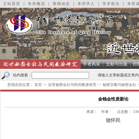
主站首页
|
本所概况
|
新闻动态
|
本所学人
|
学术前沿
|
本所
学者风采
文献与出版
田
站内搜索：
请输入文章标题或文章内
您现在的位置：
首页
>>
近世秘密会社与民间教派研究
>>
秘密宗教与秘密会社
金钱会性质新论
来源： 作者： 点击数：
130
饶怀民