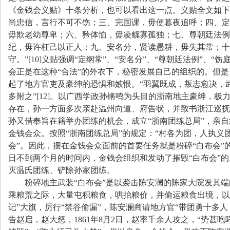
《金钱会义贴》十条分析，也可以看出这一点。义贴全文如下
尚忠信，言行不可不饬；三、完国课，毋使暮夜追呼；四、定
毋欺老幼尊卑；六、矜体恤，毋凌鳏寡孤独；七、尊朝廷法例
纪，毋许枉己以正人；九、安名分，贤读愚耕，毋失其常；十
守。
”[10]
义贴强调
“
定纲常
”
、
“
安名分
”
、
“
尊朝廷法例
”
、
“
饬
会正是在这种
“
合法
”
的外衣下，秘密发展自己的组织的。但是
起了地方官吏及豪绅的恐惧和嫉恨。
“
羽翼既成，叛志愈决，
多附之
”[12]
。以广西学政孙锵鸣为头目的浙南地主豪绅，极
存在，孙一方面多次亲赴温州向道、府告状，并致书浙江巡抚
孙又借奉旨在籍举办团练的机会，成立
“
浙南团练总局
”
，亲自
金钱会众。按照
“
浙南团练总局
”
的规定：
“
村各为团，人执义
会
”
。因此，摆在金钱会众面前的首要任务就是粉碎
“
白布会
”
日
不到两个月的时间内，金钱会组织和发动了摧毁
“
白布会
”
的
灭温氏团练、铲除孙家团练。
粉碎地主武装
“
白布会
”
是以袭击陈安澜的陈家大院发其端
乘粮荒之际，大量屯积粮食，哄抬粮价，并偷运粮食出境，以
记
”
大旗，厉行
“
禁谷偷漏
”
，陈安澜商请地方官
“
带团勇十多人
告赵启，赵大怒，
1861
年
8
月
2
日
，赵率千余人攻之，
“
势甚咆