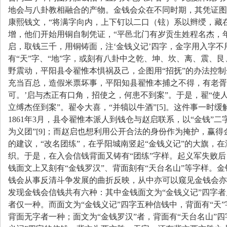
地会与八卦教相融合的产物。金钱会众在不同时期，其凭证图
康熙钱文，“
将满字向内，上下钉以二口（铉）系以辫绶，藏在
增，他们开始用铜自制凭证，“
平邑北门有岁贡生姓程名杰，
启，取钱三千，用铜铸面，注
‘
金钱义记
’
四字，金字用入字不
有
“
天
”
字、
“
地
”
字，或刻有八卦中之乾、坤、坎、离、震、艮
野震动，平阳县令翟惟本惧祸及己，企图用
“
招抚
”
的办法控制
充当百总，造假米票坏事，平阳知县翟惟本捕之不得，有老胥
可。
’
启与杰正有口角，招使之，何患不到案
”
。于是，翟
“
使
立缚杰侄到案
”
。翟令大喜，
“
并犒以牛酒
”[5]
。这件事一时缓
1861
年
3
月，县令翟惟本派人到钱仓与赵启联系，以
“
金钱
”
二
为义团
”[9]
；而赵启也想利用公开合法的身份作为掩护，赢得
的建议，
“
改名团练
”
，在乎阳城南竖起
“
金钱义记
”
的大旗，在
织。于是，在入会信钱背面又铸有
“
团练
”
字样。起义军失败后
钱面文上又刻有
“
金钱罗汉
”
、背面刻有
“
天台名山
”
等字样。金
钱会从事反清斗争发展的曲折反映，从中亦可以窥见金钱会亦
发现金钱会信钱共有六种：其中金钱面文为
“
金钱义记
”
四字者
者仅一种。而面文为
“
金钱义记
”
四字五种信钱中，背面有
“
天
”
背面无字者一种；面文为
“
金钱罗汉
”
者，背面有
“
天台名山
”
四