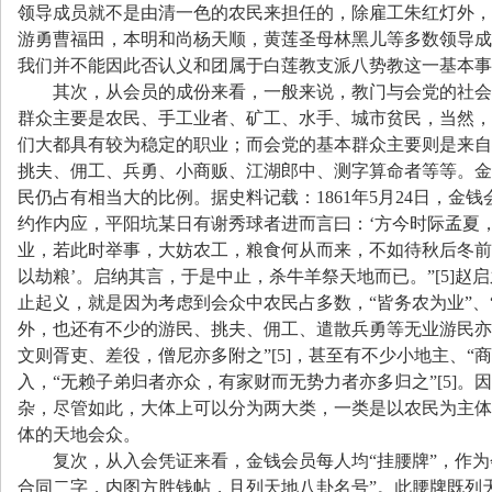
领导成员就不是由清一色的农民来担任的，除雇工朱红灯外，
游勇曹福田，本明和尚杨天顺，黄莲圣母林黑儿等多数领导成
我们并不能因此否认义和团属于白莲教支派八势教这一基本
其次，从会员的成份来看，一般来说，教门与会党的社会
群众主要是农民、手工业者、矿工、水手、城市贫民，当然，
们大都具有较为稳定的职业；而会党的基本群众主要则是来自
挑夫、佣工、兵勇、小商贩、江湖郎中、测字算命者等等。金
民仍占有相当大的比例。据史料记载：
1861
年
5
月
24
日
，金钱
约作内应，平阳坑某日有谢秀球者进而言曰：
‘
方今时际孟夏
业，若此时举事，大妨农工，粮食何从而来，不如待秋后冬前
以劫粮
’
。启纳其言，于是中止，杀牛羊祭天地而已。
”[5]
赵启
止起义，就是因为考虑到会众中农民占多数，
“
皆务农为业
”
、
外，也还有不少的游民、挑夫、佣工、遣散兵勇等无业游民亦
文则胥吏、差役，僧尼亦多附之
”[5]
，甚至有不少小地主、
“
商
入，
“
无赖子弟归者亦众，有家财而无势力者亦多归之
”[5]
。因
杂，尽管如此，大体上可以分为两大类，一类是以农民为主体
体的天地会众。
复次，从入会凭证来看，金钱会员每人均
“
挂腰牌
”
，作为
合同二字，内图方胜钱帖，且列天地八卦名号
”
。此腰牌既列