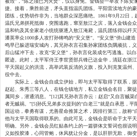
被毁
”
，
“
陈之须已为火焚
”
，仅以身免。金钱会一举攻下陈安
捷。接着，乘胜前进，矛头直指温氏团练。平阳雷渎地方的豪
团练，仗势胡作非为，当地群众深恶痛绝。
1861
年
9
月
22
日
，
温氏兄弟拼死抵御，突围逃跑，窜至敖江之滨，落入金钱会众
温和钧及其全家老小统统驱逐入敖江淹毙，温氏团练得以歼灭
潘英率众
1000
多人攻打孙锵鸣的
“
安义堡
”
。
“
安义堡
”
傍山建造
鸣早已躲进瑞安城内，其兄孙衣言召集孙家团练负隅顽抗，义
后山猛冲下去，攻克
“
安义堡
”
，孙衣言化装成乞丐逃逸。以白
匿迹。此时，太平军侍王李世贤部兵锋已达金华，清廷在浙江
平天国起义的洪流，高举武装反清的义旗，投入到克复温州、
役中去。
实际上，金钱会自成立伊始，即与太平军取得了联系，据
赵起、朱秀三等八人，在钱仓镇地方，私立金钱会名目，聚徒
属同乡，潜通消息。
”[12]
其兄孙衣言亦云：赵启
“
又自言贼渠
者无贼祸。
”[5]
孙氏兄弟多次提到的
“
白老三
”
就是白承恩，平
国运动，拳勇有谋，尤善星命推算之术，因排行第三，故称
“
他与太平天国取得联系的。由此可见，金钱会是听命于太平天
明确。另外，金钱会员红贴条约上的一篇骈体文誓词也很说明
义如投胶漆，心同管鲍，休风犹让分金，是以肝胆无欺，御变