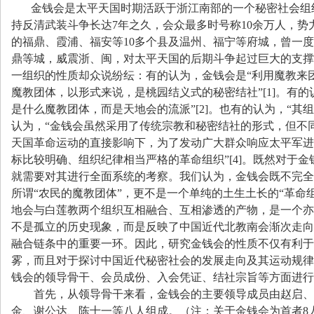
金钱会是太平天国时期活跃于浙江南部的一个秘密社会组
持反清武装斗争长达
7
年之久，会众最多时号称
10
余万人，势
的福鼎、霞浦、福安等
10
多个县及温州、福宁等府城，曾一度
鼎等城，威震浙、闽，对太平天国的后期斗争起过巨大的支撑
一组织的性质却众说纷纭：有的认为，金钱会是
“
利用魔教来
魔教团体，以形式来说，是桃园结义式的秘密结社
”[1]
。有的
是什么魔教团体，而是天地会的流派
”[2]
。也有的认为，
“
其组
认为，
“
金钱会虽然采用了传统宗教和秘密结社的形式，但不
天国革命运动的直接影响下，为了发动广大群众响应太平军进
标比较明确、组织纪律相当严格的革命组织
”[4]
。既然对于金
就需要对其进行全面系统的考察。我们认为，金钱会既不完全
所谓
“
农民的魔教团体
”
，更不是一个单纯的土生土长的
“
革命
地会与白莲教两个组织互相融合、互相渗透的产物，是一个亦
不是孤立的历史现象，而是反映了中国近代北教南会渐次走向
融合链条中的重要一环。因此，研究金钱会的性质不仅有利于
雾，而且对于探讨中国近代秘密社会的发展走向及其运动规律
钱会的领导骨干、会员成份、入会凭证、结社宗旨等方面进
首先，从领导骨干来看，金钱会的主要领导成员由赵启、
金、谢公达、陈十一等八人组成。（注：关于金钱会为首者
8