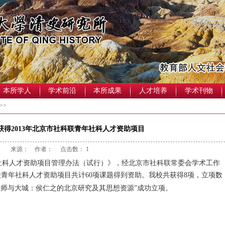
本所学人
学术前沿
本所成果
人才培养
学术刊物
>>
获得2013年北京市社科联青年社科人才资助项目
来源： 作者： 点击数：
1
科人才资助项目管理办法（试行）》，经北京市社科联常委会学术工作
联青年社科人才资助项目共计
60
项课题得到资助。我校共获得
8
项，立项数
大师与大城：侯仁之的北京研究及其思想资源
”成功立项。