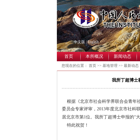
中文版
|
English
首页
本所概况
新闻动态
您现在的位置：
首页
>>
基地管理
>>
最新动态
我所丁超博士
根据《北京市社会科学界联合会青年社
委员会专家评审，
2013
年度北京市社科
居北京市第
1
位。我所丁超博士申报的“
特此祝贺！