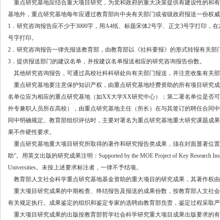
重点研究基地应结合重大项目研究，为党和政府的重大决策提供有建设性的和有
基地外，重点研究基地每年应通过教育部向中央有关部门或省级政府报送一份权威
1．研究咨询报告应不少于3000字，用A4纸、标题宋体2号字、正文3号字打印，
号字打印。
2．研究咨询报告一律先报送教育部，由教育部以《社科要报》的形式转报有关部
3．提供报送部门的建议名单，并按建议名单报送相应的研究咨询报告份数。
其他研究咨询报告，可通过高校社科科研处向有关部门报送，并注意收集有关部
重点研究基地要注意保护知识产权，由重点研究基地经费资助的所有项目研究成
名单位应为相应的重点研究基地（如
XX大学XX研究中心）；第二署名单位是否
外专兼职人员所在高校），由重点研究基地主任（所长）在与其签订的聘任合同中
同中明确规定。教育部组织评估时，主要对署名为重点研究基地重大研究课题成果
果不作硬性要求。
重点研究基地重大项目研究所取得的著作和研究报告类成果，须在封面显著位置
助”。用英文出版的研究成果注明：
Supported by the MOE Project of Key Research Insti
Universities
。未按上述要求标注者，一律不予结项。
教育部人文社会科学重点研究基地基金资助的重大项目的研究成果，其著作权由
重大项目研究成果的中期检查、终结报告及报送的成果份数，按教育部人文社会
有关规定执行。成果鉴定的组织和鉴定专家的选聘由教育部负责，鉴定过程采取严
重大项目研究成果的出版按教育部哲学社会科学研究重大项目成果出版要求的有