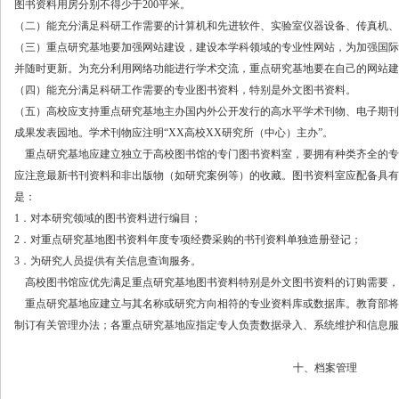
图书资料用房分别不得少于
200平米。
（二）能充分满足科研工作需要的计算机和先进软件、实验室仪器设备、传真机、
（三）重点研究基地要加强网站建设，建设本学科领域的专业性网站，为加强国际
并随时更新。为充分利用网络功能进行学术交流，重点研究基地要在自己的网站建
（四）能充分满足科研工作需要的专业图书资料，特别是外文图书资料。
（五）高校应支持重点研究基地主办国内外公开发行的高水平学术刊物、电子期刊
成果发表园地。学术刊物应注明“
XX高校XX研究所（中心）主办”。
重点研究基地应建立独立于高校图书馆的专门图书资料室，要拥有种类齐全的专
应注意最新书刊资料和非出版物（如研究案例等）的收藏。图书资料室应配备具有
是：
1．对本研究领域的图书资料进行编目；
2．对重点研究基地图书资料年度专项经费采购的书刊资料单独造册登记；
3．为研究人员提供有关信息查询服务。
高校图书馆应优先满足重点研究基地图书资料特别是外文图书资料的订购需要，
重点研究基地应建立与其名称或研究方向相符的专业资料库或数据库。教育部将
制订有关管理办法；各重点研究基地应指定专人负责数据录入、系统维护和信息服
十、档案管理