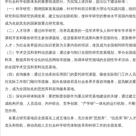
学社会科学创新体系的重要组成部分。为实现上述目标，提出以下建设标准：
（一）科学研究：围绕国家发展战略，针对学科前沿和重大理论与实践问题，组织
研究和应用研究协调发展，建立知识创新机制，使科学研究的整体水平居国内领先
成为名副其实的国家级重点研究基地。
（二）人才培养：通过科学研究，培养高素质的一流学术带头人和中青年学术骨干
课程开发和吸收研究生参加课题组，促进最新研究成果向教学层面转化，更新教学
人才；为社会各界提供以知识更新为主要内容的培训，使其成为全国相同研究领域
（三）学术交流和资料信息建设：通过参与制订全国性研究发展规划，举办全国或
料库、数据库和专业化的信息网络等措施，协调本研究领域的全国性学术活动，发
的全国学术交流和资料信息基地。
（四）咨询服务：通过主动承担应用部门的委托研究课题、吸收实际部门工作人员
任实际工作部门顾问等措施，面向各级政府及社会各界开展咨询服务，提高解决重
力，成为全国知名的思想库和咨询服务基地。
（五）深化科研体制改革：要把制度创新作为重点研究基地建设的关键，通过建立
成机构开放、人员流动、内外联合、竞争创新、“产学研”一体化的运行机制，不
范作用。
各重点研究基地应全面落实上述五项任务，充分发挥“思想库”、“信息库”和“人
龙头和契机，推动高校人文社会科学研究体制改革和科研工作的全面发展。