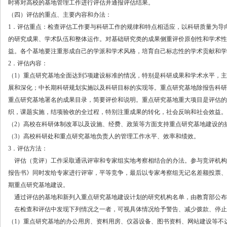
时将对高校的基地管理工作进行评估并通报评估结果。
（四）评估的重点、主要内容和办法：
1．评估重点：检查评估工作要与科研工作的规律和特点相适应，以科研质量为导
的研究成果、学术队伍和整体运作。对基础研究类的成果侧重评价原创性和学术性
益。各个基地要注重形成自己的学派和学术风格，培育自己标志性的学术贡献和学
2．评估内容：
（
1）重点研究基地全面达到5项建设标准的情况，特别是科研成果和学术水平，
展和深化；中长期科研规划实施以及科研目标的实现等。重点研究基地除报告科研
重点研究基地署名的成果目录，简要评价和说明。重点研究基地重大项目是评估的
织，课题实施，结项验收的全过程，特别注重成果的转化，社会反响和社会效益。
（
2）高校在科研体制改革以及设施、经费、政策等方面支持重点研究基地建设的
（
3）高校科研处和重点研究基地负责人的管理工作水平、效率和绩效。
3．评估方法：
评估（竞评）工作采取通讯评审和专家组实地考察相结合的办法。参与竞评机构
报告书》同时发给专家进行评审，平等竞争，最后以专家考察组无记名差额投票、
期重点研究基地建设。
通过评估的基地和新列入重点研究基地建设计划的研究机构名单，由教育部公布
在检查和评估中发现下列情况之一者，可视具体情况给予警告、减少拨款、停止
（
1）重点研究基地的办公用房、资料用房、仪器设备、图书资料、网站建设等不达