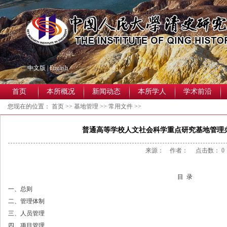
中文版
|
English
首页
本所概况
新闻动态
本所学人
学术前沿
您现在的位置：
首页
>>
基地管理
>>
常用文件
>>
普通高等学校人文社会科学重点研究基地管理办
来源： 作者： 点击数：
0
目
录
一、
总则
二、
管理体制
三、
人员管理
四、
项目管理