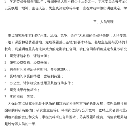
3．学术委员每届任期四年，每届更换人数不得少于三分之一。学术委员会每年至
以及换届、增补、主任人选、民主表决程序等事项，应在章程中做出明确规定。学
三、人员管理
重点研究基地实行以“开放、流动、竞争、合作”为原则的全员聘任制，无论专兼
（给）课题和经费进基地、完成课题后出基地”的要求聘任。基地主任要与受聘的
权利、利益明确且具有法律效力的定期聘任合同。聘任合同应明确规定专兼职研究
1．研究课题名称、课题来源；
2．研究经费数额、经费来源；
3．聘任时间和驻所研究时间、专职或兼职；
4．受聘期间享受的待遇，含福利待遇；
5．办公室、计算机设备使用及其他保障条件；
6．研究成果考核标准；
7．奖惩措施；等等。
为保证重点研究基地骨干队伍的相对稳定和研究方向的长期发展，依托高校可根
编制的科研岗位
(如：研究室主任等)。科研岗位实行公开竞聘，竞聘上岗者要与
明确岗位的责任和义务，承担的科研任务和要求，落实课题和经费。岗位聘用周期
超过专职人员的一半。