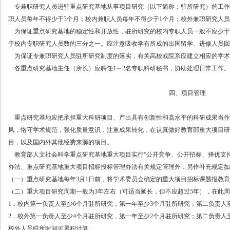
专兼职研究人员进驻重点研究基地从事项目研究（以下简称：驻所研究）的工作
职人员每年不得少于3个月；校内兼职人员每年不得少于1个月；校外兼职研究人
为保证重点研究基地的稳定性和开放性，驻所研究的校内专职人员一般不应少于
于校内专职研究人员数的三分之一。应注意吸收学有所成的出国留学、进修人员回
为保证专兼职研究人员驻所研究制度的落实，有关高校或院系应建立相应的学术
各重点研究基地主任（所长）应聘任
1
～
2名专职科研秘书，协助处理日常工作。
四、项目管理
重点研究基地应把承担重大科研项目、产出具有创新性和高水平的科研成果当作
风，恪守学术规范，强化质量意识，注重成果转化，在认真做好教育部重大项目研
目，以及国内外其他经费来源的项目。
教育部人文社会科学重点研究基地重大项目实行“公开竞争、公开招标、择优支持
办法、重点研究基地重大项目招标投标管理办法有关规定管理外，另作补充规定如
（一）重点研究基地每年
3月1日前，将学术委员会确定的重大项目招标课题报教
（二）重大项目研究周期一般为
3年左右（可适当延长，但不应超过5年），在此
1．校内第一负责人至少6个月驻所研究，第一年至少3个月驻所研究；第二负责人
2．校外第一负责人至少4个月驻所研究，第一年至少2个月驻所研究；第二负责人
校外人员驻所时间可累积计算。