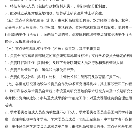
4．聘任专兼职人员（包括行政和资料人员）、制订内部分配制度。
5．能够独立或相对独立地招收、培养硕士研究生和博士研究生。
（五）重点研究基地主任（所长）由依托高校校长聘任。双方须签订责任、权利、
定受聘人的目标责任、管理权限、生活待遇、奖惩措施和业绩考核标准。受聘者一
行职责的主任（所长），应酌情予以调整。高校解聘或调整重点研究基地主任（所
接受，应报教育部备案。
（六）重点研究基地实行主任（所长）负责制，其主要职责是：
1．负责全面实施教育部确定的重点研究基地建设标准；实施学术委员会确定的科
2．负责聘任副主任（副所长）及以下专兼职研究人员及行政和资料管理人员。
3．负责日常管理工作，筹集和批准使用经费。
4．负责向高校社科（科研）处长、主管校长和主管部门及教育部汇报工作。
（七）各重点研究基地设学术委员会作为学术研究指导机构，其主要职责和工作程
1．制订和修改学术委员会章程；审议重点研究基地的学术研究方向及中长期研究
审并提出资助额建议；参与重大成果的评审鉴定工作；对重大课题经费的合理使用
活动。
2．学术委员会组成人员应为单数且不少于5人。学术委员会委员应是国内同学科领
康；应注意吸收中青年学者。学术委员会成员（包括正副主任）中本校学者不应超
案，主任经全体学术委员会成员选举产生，由依托高校校长聘任。重点研究基地主